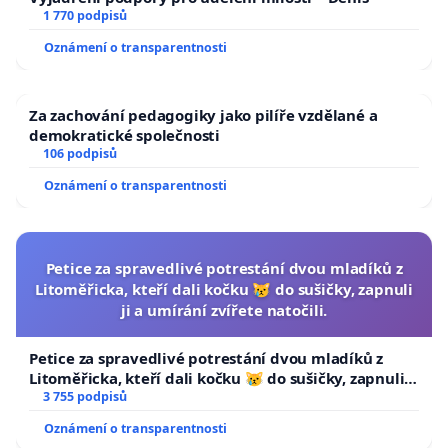
1 770 podpisů
Oznámení o transparentnosti
Za zachování pedagogiky jako pilíře vzdělané a
demokratické společnosti
106 podpisů
Oznámení o transparentnosti
Petice za spravedlivé potrestání dvou mladíků z
Litoměřicka, kteří dali kočku 😿 do sušičky, zapnuli
ji a umírání zvířete natočili.
Petice za spravedlivé potrestání dvou mladíků z
Litoměřicka, kteří dali kočku 😿 do sušičky, zapnuli ji
a umírání zvířete natočili.
3 755 podpisů
Oznámení o transparentnosti