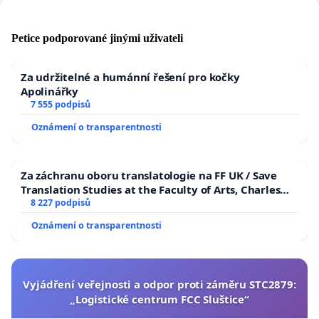
jasně a hlasitě najevo, že požadujeme, aby
kratom zůstal legální v České republice
. Naše
Petice podporované jinými uživateli
svoboda přístupu k této přírodní léčbě, která
pomáhá tolika lidem po celém světě, je ohrožena.
Za udržitelné a humánní řešení pro kočky
Nemůžeme nečinně přihlížet a čekat.
Apolinářky
7 555 podpisů
Přidejte se k nám v boji za záchranu kratomu.
Oznámení o transparentnosti
Podepište petici a šiřte iniciativu dál.
Spojme se,
abychom zajistili, že kratom zůstane legální a
Za záchranu oboru translatologie na FF UK / Save
přístupný každému dospělému, jemuž
pomáhá
Translation Studies at the Faculty of Arts, Charles
zvládat bolesti, stres, deprese
a spoustu dalších
University
8 227 podpisů
těžkostí života.
Oznámení o transparentnosti
Budoucnost kratomu je v našich rukou a jednat
musíme ihned.
Zachraňme kratom v České
Vyjádření veřejnosti a odpor proti záměru STC2879:
republice.
„Logistické centrum FCC Sluštice“