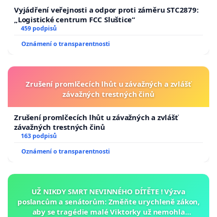
Stránky Česko-Slovenské Asociace za Kratom:
Vyjádření veřejnosti a odpor proti záměru STC2879:
www.CSAKratom.org
„Logistické centrum FCC Sluštice“
459 podpisů
Oznámení o transparentnosti
Zrušení promlčecích lhůt u závažných a zvlášť
závažných trestných činů
Zrušení promlčecích lhůt u závažných a zvlášť
závažných trestných činů
163 podpisů
Oznámení o transparentnosti
UŽ NIKDY SMRT NEVINNÉHO DÍTĚTE ! Výzva
poslancům a senátorům: Změňte urychleně zákon,
aby se tragédie malé Viktorky už nemohla