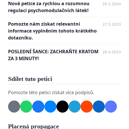
a návrh přednést poslanecké sněmovně
.
Nová petice za rychlou a rozumnou
26.2.2024
regulaci psychomodulačních látek!
Regulace kratomu
jako psychomodulační látky
je
nezbytná k ochraně spotřebitelů
. Tato regulace
Pomozte nám získat relevantní
27.5.2023
zajistí, že
všechny produkty kratomu splňují
informace vyplněním tohoto krátkého
přísné standardy kvality
, což zaručuje
bezpečnost
dotazníku.
a vysokou kvalitu kratomu. Navíc to bude
POSLEDNÍ ŠANCE: ZACHRAŇTE KRATOM
26.4.2023
prodejcům klást
odpovědnost za bezpečnost
a
ZA 3 MINUTY!
pohodlí svých zákazníků.
Potřebná
regulace
by mohla být
v platnosti již do
Sdílet tuto petici
konce roku
. Než se tak stane,
vytvořila Česko-
Slovenská Asociace za Kratom kodex
, díky
Pomozte této petici získat více podpisů.
kterému však mohou jednotlivé aspekty
právní
regulace začít fungovat v rámci dnů a týdnů
.
Kodex je připravený, právně i organizačně ukotvený
a
mezi prodejci je o něj velký zájem
, přičemž
Placená propagace