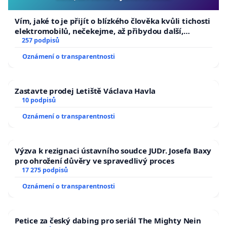
Vím, jaké to je přijít o blízkého člověka kvůli tichosti
elektromobilů, nečekejme, až přibydou další,
zaveďme slyšitelná auta!
257 podpisů
Oznámení o transparentnosti
Zastavte prodej Letiště Václava Havla
10 podpisů
Oznámení o transparentnosti
Výzva k rezignaci ústavního soudce JUDr. Josefa Baxy
pro ohrožení důvěry ve spravedlivý proces
17 275 podpisů
Oznámení o transparentnosti
Petice za český dabing pro seriál The Mighty Nein