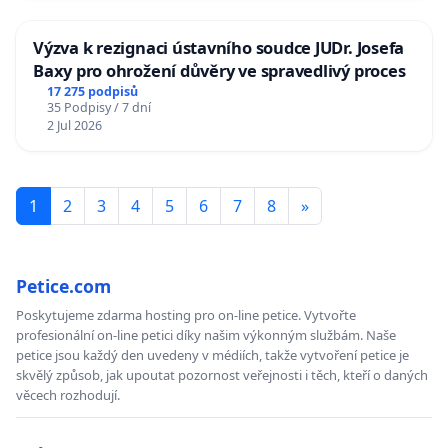
Výzva k rezignaci ústavního soudce JUDr. Josefa
Baxy pro ohrožení důvěry ve spravedlivý proces
17 275 podpisů
35 Podpisy / 7 dní
2 Jul 2026
1
2
3
4
5
6
7
8
»
Petice.com
Poskytujeme zdarma hosting pro on-line petice. Vytvořte
profesionální on-line petici díky našim výkonným službám. Naše
petice jsou každý den uvedeny v médiích, takže vytvoření petice je
skvělý způsob, jak upoutat pozornost veřejnosti i těch, kteří o daných
věcech rozhodují.