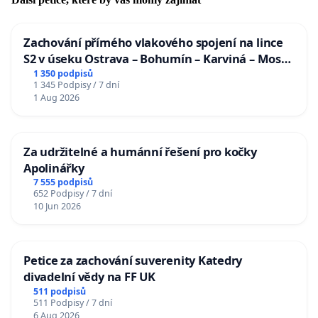
Zachování přímého vlakového spojení na lince
S2 v úseku Ostrava – Bohumín – Karviná – Mosty
u Jablunkova
1 350 podpisů
1 345 Podpisy / 7 dní
1 Aug 2026
Za udržitelné a humánní řešení pro kočky
Apolinářky
7 555 podpisů
652 Podpisy / 7 dní
10 Jun 2026
Petice za zachování suverenity Katedry
divadelní vědy na FF UK
511 podpisů
511 Podpisy / 7 dní
6 Aug 2026