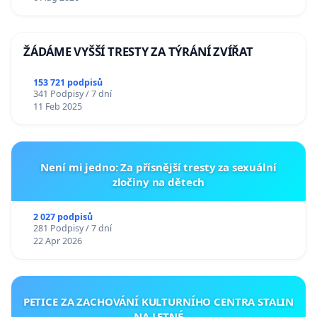
ŽÁDÁME VYŠŠÍ TRESTY ZA TÝRÁNÍ ZVÍŘAT
153 721 podpisů
341 Podpisy / 7 dní
11 Feb 2025
Není mi jedno: Za přísnější tresty za sexuální
zločiny na dětech
2 027 podpisů
281 Podpisy / 7 dní
22 Apr 2026
PETICE ZA ZACHOVÁNÍ KULTURNÍHO CENTRA STALIN
NA LETNÉ