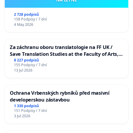
2 728 podpisů
158 Podpisy / 7 dní
4 May 2026
Za záchranu oboru translatologie na FF UK /
Save Translation Studies at the Faculty of Arts,
Charles University
8 227 podpisů
155 Podpisy / 7 dní
13 Jul 2026
Ochrana Vrbenských rybníků před masivní
developerskou zástavbou
1 330 podpisů
151 Podpisy / 7 dní
3 Jul 2026