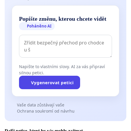
Popište změnu, kterou chcete vidět
Poháněno AI
Napište to vlastními slovy. AI za vás připraví
silnou petici.
Vygenerovat petici
Vaše data zůstávají vaše
Ochrana soukromí od návrhu
Další petice, které by vás mohly zajímat