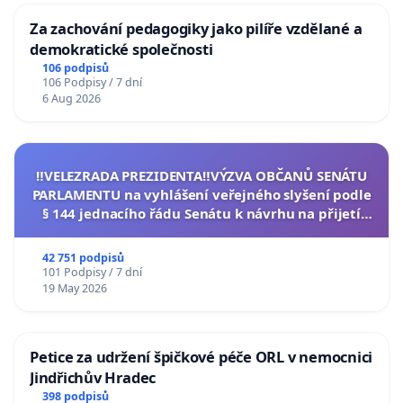
Za zachování pedagogiky jako pilíře vzdělané a
demokratické společnosti
106 podpisů
106 Podpisy / 7 dní
6 Aug 2026
‼️VELEZRADA PREZIDENTA‼️VÝZVA OBČANŮ SENÁTU
PARLAMENTU na vyhlášení veřejného slyšení podle
§ 144 jednacího řádu Senátu k návrhu na přijetí
usnesení k podání ústavní žaloby na prezidenta
republiky
42 751 podpisů
101 Podpisy / 7 dní
19 May 2026
Petice za udržení špičkové péče ORL v nemocnici
Jindřichův Hradec
398 podpisů