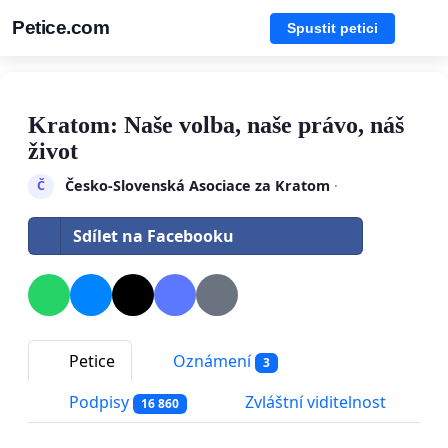
Petice.com
Spustit petici
Kratom: Naše volba, naše právo, náš
život
Česko-Slovenská Asociace za Kratom
·
Č
Sdílet na Facebooku
Petice
Oznámení
3
Podpisy
Zvláštní viditelnost
16 860