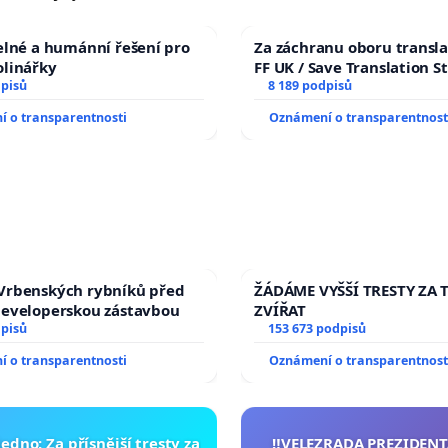
elné a humánní řešení pro
Za záchranu oboru transla
olinářky
FF UK / Save Translation S
dpisů
the Faculty of Arts, Charle
8 189 podpisů
University
 o transparentnosti
Oznámení o transparentnost
Vrbenských rybníků před
ŽÁDÁME VYŠŠÍ TRESTY ZA 
developerskou zástavbou
ZVÍŘAT
dpisů
153 673 podpisů
 o transparentnosti
Oznámení o transparentnost
edno: Za přísnější tresty za
‼️VELEZRADA PREZIDENT