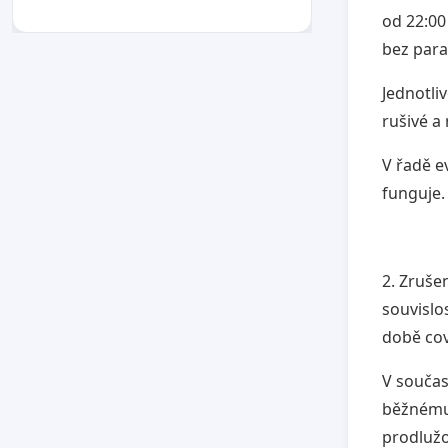
od 22:00
bez para
Jednotli
rušivé a
V řadě e
funguje.
2. Zruše
souvislo
době cov
V součas
běžnému 
prodlužo