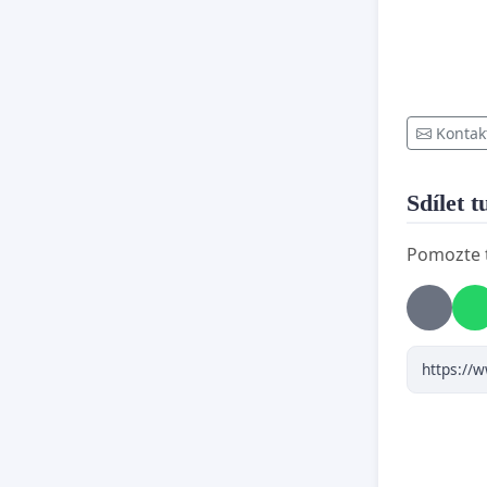
Kontak
Sdílet t
Pomozte t