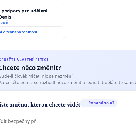
 podpory pro udělení
 Denis
dpisů
 o transparentnosti
SPUSŤTE VLASTNÍ PETICI
Chcete něco změnit?
Bude-li člověk mlčet, nic se nezmění.
Autor této petice se rozhodl něco změnit a jednat. Uděláte to samé
Poháněno AI
ište změnu, kterou chcete vidět