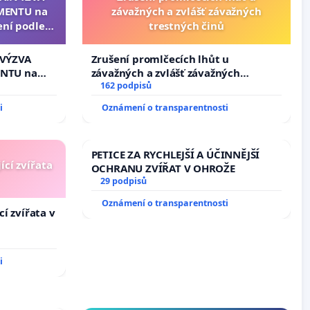
MENTU na
závažných a zvlášť závažných
ení podle §
trestných činů
enátu k
ní k podání
️VÝZVA
Zrušení promlčecích lhůt u
zidenta
NTU na
závažných a zvlášť závažných
í podle §
trestných činů
162 podpisů
u k návrhu
i
Oznámení o transparentnosti
ní ústavní
bliky
PETICE ZA RYCHLEJŠÍ A ÚČINNĚJŠÍ
ící zvířata
OCHRANU ZVÍŘAT V OHROŽE
29 podpisů
Oznámení o transparentnosti
í zvířata v
i