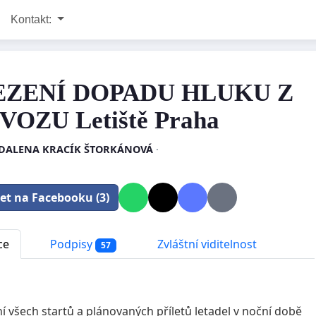
Kontakt:
ZENÍ DOPADU HLUKU Z
OZU Letiště Praha
DALENA KRACÍK ŠTORKÁNOVÁ
·
let na Facebooku (3)
ce
Podpisy
Zvláštní viditelnost
57
ní všech startů a plánovaných příletů letadel v noční době