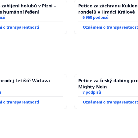
zabíjení holubů v Plzni –
Petice za záchranu Kukle
 humánní řešení
rondelů v Hradci Králové
isů
6 960 podpisů
 o transparentnosti
Oznámení o transparentnost
prodej Letiště Václava
Petice za český dabing pro
Mighty Nein
ů
7 podpisů
 o transparentnosti
Oznámení o transparentnost