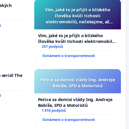
nských
Vím, jaké to je přijít o blízkého
člověka kvůli tichosti
elektromobilů, nečekejme, až
i
přibydou další, zaveďme slyšitelná
auta!
Vím, jaké to je přijít o blízkého
člověka kvůli tichosti elektromobilů,
nečekejme, až přibydou další,
257 podpisů
zaveďme slyšitelná auta!
Oznámení o transparentnosti
 seriál The
Petice za demisi vlády Ing. Andreje
Babiše, SPD a Motoristů
i
Petice za demisi vlády Ing. Andreje
Babiše, SPD a Motoristů
1 816 podpisů
Oznámení o transparentnosti