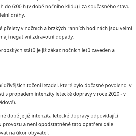
 h do 6:00 h (v době nočního klidu) i za současného stavu
lelní dráhy.
vé přelety v nočních a brzkých ranních hodinách jsou velmi
 mají negativní zdravotní dopady.
vropských států je již zákaz nočních letů zaveden a
ní dřívějších točení letadel, které bylo dočasně povoleno v
sti s propadem intenzity letecké dopravy v roce 2020 - v
idové).
né době je již intenzita letecké dopravy odpovídající
provozu a není opodstatněné tato opatření dále
vat na úkor obyvatel.