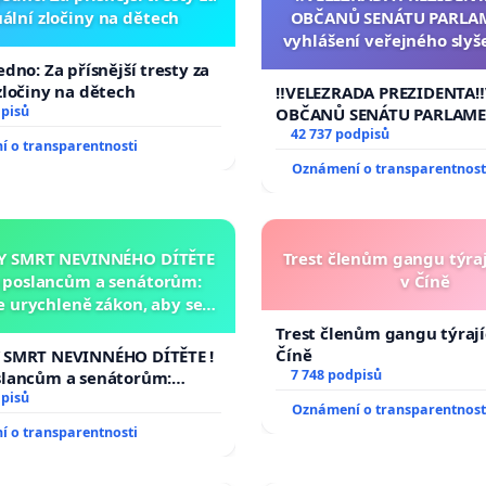
ální zločiny na dětech
OBČANŮ SENÁTU PARLA
vyhlášení veřejného slyš
144 jednacího řádu S
edno: Za přísnější tresty za
návrhu na přijetí usnese
zločiny na dětech
‼️VELEZRADA PREZIDENTA‼
ústavní žaloby na pre
dpisů
OBČANŮ SENÁTU PARLAME
republiky
vyhlášení veřejného slyšen
42 737 podpisů
 o transparentnosti
144 jednacího řádu Senát
Oznámení o transparentnost
na přijetí usnesení k podá
žaloby na prezidenta repu
Y SMRT NEVINNÉHO DÍTĚTE
Trest členům gangu týraj
a poslancům a senátorům:
v Číně
 urychleně zákon, aby se
 malé Viktorky už nemohla
Trest členům gangu týrajíc
opakovat!
Číně
 SMRT NEVINNÉHO DÍTĚTE !
7 748 podpisů
slancům a senátorům:
rychleně zákon, aby se
dpisů
Oznámení o transparentnost
 malé Viktorky už nemohla
 o transparentnosti
!