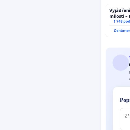
Vyjádření
milosti –
1 748 po
Oznámení
Pop