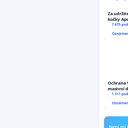
Za udržit
kočky Ap
7 475 po
Oznámení
Ochrana 
masivní 
1 311 po
Oznámení
Není mi j