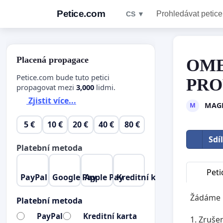
Petice.com
Prohledávat petice
CS ▼
Placená propagace
OME
Petice.com bude tuto petici
PROV
propagovat mezi
3,000
lidmi.
Zjistit více...
MAG
M
5 €
10 €
20 €
40 €
80 €
Sdí
Platební metoda
Peti
PayPal
Google Pay
Apple Pay
Kreditní karta
Žádáme
Platební metoda
PayPal
Kreditní karta
1. Zruše