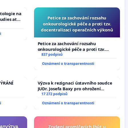
tologie na
Petice za zachování rozsahu
tudies at
onkourologické péče a proti tzv.
s
docentralizaci operačních výkonů
i
Petice za zachování rozsahu
onkourologické péče a proti tzv.
docentralizaci operačních výkonů
837 podpisů
Oznámení o transparentnosti
TÝRÁNÍ
Výzva k rezignaci ústavního soudce
JUDr. Josefa Baxy pro ohrožení
důvěry ve spravedlivý proces
17 272 podpisů
i
Oznámení o transparentnosti
A‼️VÝZVA
Zrušení promlčecích lhůt u