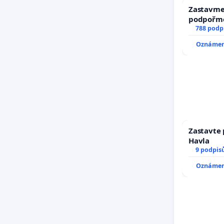
Zastavme 
podpořme
788 podp
Oznámení
Zastavte 
Havla
9 podpis
Oznámení