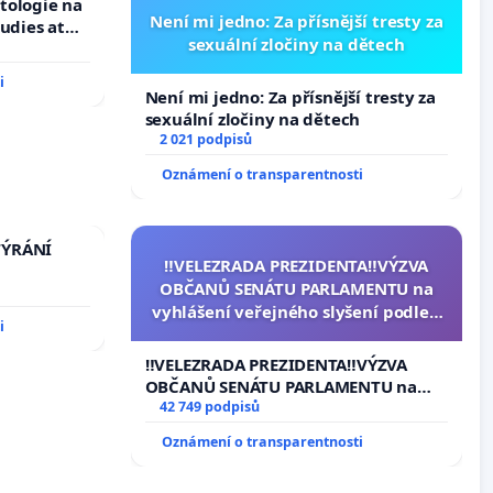
tologie na
Není mi jedno: Za přísnější tresty za
tudies at
sexuální zločiny na dětech
s
i
Není mi jedno: Za přísnější tresty za
sexuální zločiny na dětech
2 021 podpisů
Oznámení o transparentnosti
TÝRÁNÍ
‼️VELEZRADA PREZIDENTA‼️VÝZVA
OBČANŮ SENÁTU PARLAMENTU na
vyhlášení veřejného slyšení podle §
i
144 jednacího řádu Senátu k
návrhu na přijetí usnesení k podání
‼️VELEZRADA PREZIDENTA‼️VÝZVA
ústavní žaloby na prezidenta
OBČANŮ SENÁTU PARLAMENTU na
republiky
vyhlášení veřejného slyšení podle §
42 749 podpisů
144 jednacího řádu Senátu k návrhu
Oznámení o transparentnosti
na přijetí usnesení k podání ústavní
žaloby na prezidenta republiky