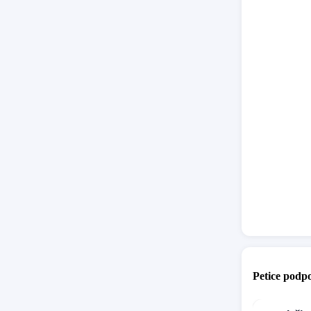
těchto p
pro rodi
ministers
Důvodem 
organiza
- Zlehče
společno
- Šíření
klidné d
- Ohrožo
naznačo
Petice podpo
- Úzká s
Alliance