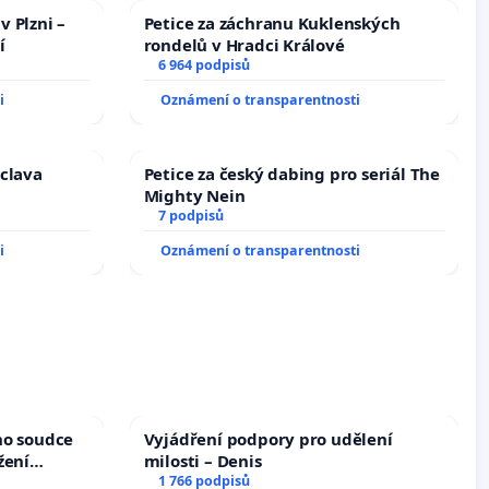
v Plzni –
Petice za záchranu Kuklenských
í
rondelů v Hradci Králové
6 964 podpisů
i
Oznámení o transparentnosti
áclava
Petice za český dabing pro seriál The
Mighty Nein
7 podpisů
i
Oznámení o transparentnosti
ho soudce
Vyjádření podpory pro udělení
žení
milosti – Denis
oces
1 766 podpisů