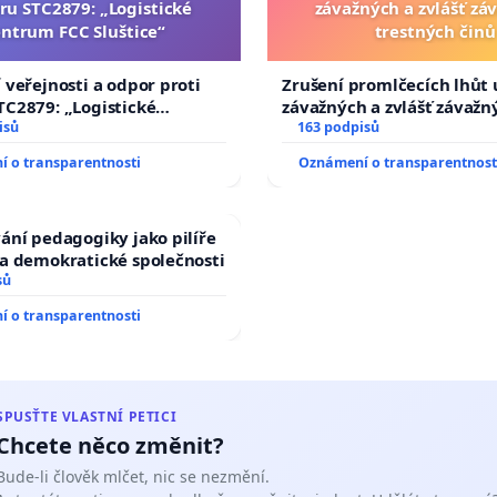
u STC2879: „Logistické
závažných a zvlášť zá
ntrum FCC Sluštice“
trestných činů
 veřejnosti a odpor proti
Zrušení promlčecích lhůt 
C2879: „Logistické
závažných a zvlášť závažn
CC Sluštice“
isů
trestných činů
163 podpisů
 o transparentnosti
Oznámení o transparentnost
ání pedagogiky jako pilíře
a demokratické společnosti
sů
 o transparentnosti
SPUSŤTE VLASTNÍ PETICI
Chcete něco změnit?
Bude-li člověk mlčet, nic se nezmění.