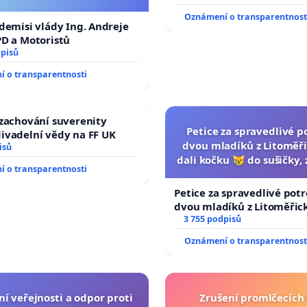
 Voglová, středoškolská pedagožka, bývalá předsedkyně
Oznámení o transparentnost
ského akademického klubu Salaš
 demisi vlády Ing. Andreje
PD a Motoristů
dpisů
n, zastupitel města Hradec Králové
 o transparentnosti
ml, evangelický farář
drive.google.com/file/d/1qtzhSkUkmBB_0MvoraYyLJnxlYswS
 zachování suverenity
Petice za spravedlivé p
ring
ivadelní vědy na FF UK
dvou mladíků z Litoměři
isů
dali kočku 😿 do sušičky, 
 o transparentnosti
umírání zvířete nato
Petice za spravedlivé potr
dvou mladíků z Litoměřick
dali kočku 😿 do sušičky, z
3 755 podpisů
umírání zvířete natočili.
Oznámení o transparentnost
í veřejnosti a odpor proti
Zrušení promlčecích 