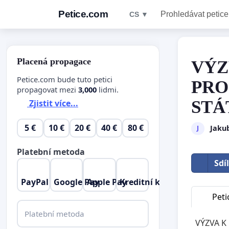
Petice.com
Prohledávat petice
CS ▼
Placená propagace
VÝZ
Petice.com bude tuto petici
PRO
propagovat mezi
3,000
lidmi.
STÁ
Zjistit více...
5 €
10 €
20 €
40 €
80 €
Jaku
J
Platební metoda
Sdí
PayPal
Google Pay
Apple Pay
Kreditní karta
Peti
Platební metoda
VÝZVA K