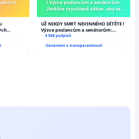
važných
! Výzva poslancům a senátorům:
Změňte urychleně zákon, aby se
tragédie malé Viktorky už nemohla
opakovat!
u
UŽ NIKDY SMRT NEVINNÉHO DÍTĚTE !
ých
Výzva poslancům a senátorům:
Změňte urychleně zákon, aby se
4 568 podpisů
tragédie malé Viktorky už nemohla
i
Oznámení o transparentnosti
opakovat!