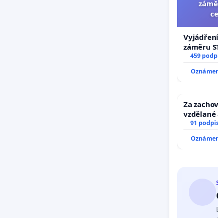
záměr
ce
Vyjádření
záměru ST
centrum F
459 podp
Oznámení
Za zachov
vzdělané 
91 podpi
Oznámení