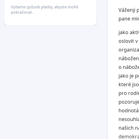
Vyberte způsob platby, abyste mohli
Vážený p
pokračovat.
pane min
jako akt
oslovit v
organiza
nábožen
o nábože
jako je 
které jso
pro rodi
pozoruje
hodnotám
nesouhla
našich n
demokrat