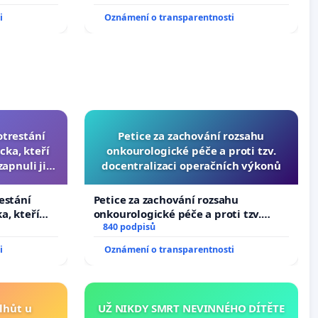
i
Oznámení o transparentnosti
S8y/view?
otrestání
Petice za zachování rozsahu
cka, kteří
onkourologické péče a proti tzv.
zapnuli ji a
docentralizaci operačních výkonů
čili.
estání
Petice za zachování rozsahu
a, kteří
onkourologické péče a proti tzv.
apnuli ji a
docentralizaci operačních výkonů
840 podpisů
i
Oznámení o transparentnosti
lhůt u
UŽ NIKDY SMRT NEVINNÉHO DÍTĚTE