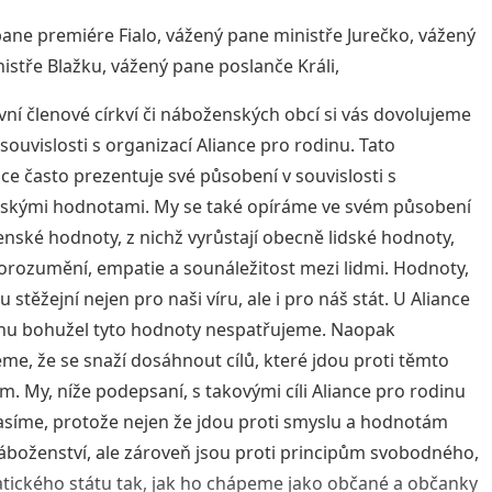
ane premiére Fialo, vážený pane ministře Jurečko, vážený
istře Blažku, vážený pane poslanče Králi,
ivní členové církví či náboženských obcí si vás dovolujeme
 souvislosti s organizací Aliance pro rodinu. Tato
ce často prezentuje své působení v souvislosti s
skými hodnotami. My se také opíráme ve svém působení
nské hodnoty, z nichž vyrůstají obecně lidské hodnoty,
porozumění, empatie a sounáležitost mezi lidmi. Hodnoty,
u stěžejní nejen pro naši víru, ale i pro náš stát. U Aliance
nu bohužel tyto hodnoty nespatřujeme. Naopak
me, že se snaží dosáhnout cílů, které jdou proti těmto
. My, níže podepsaní, s takovými cíli Aliance pro rodinu
síme, protože nejen že jdou proti smyslu a hodnotám
áboženství, ale zároveň jsou proti principům svobodného,
ického státu tak, jak ho chápeme jako občané a občanky