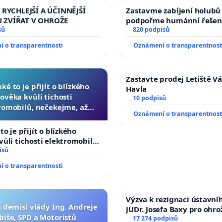
ašáková, bývalá mluvčí Milionu chvilek pro demokracii
 RYCHLEJŠÍ A ÚČINNĚJŠÍ
Zastavme zabíjení holubů 
 ZVÍŘAT V OHROŽE
podpořme humánní řešen
tráček, římskokatolický kněz
sů
820 podpisů
 o transparentnosti
Oznámení o transparentnost
lík, proděkan HTF UK
rsová, dramaturgyně platformy Dominikánská 8
Zastavte prodej Letiště V
aké to je přijít o blízkého
Havla
Schmidt, architekt a redaktor revue Salve
lověka kvůli tichosti
10 podpisů
romobilů, nečekejme, až
Oznámení o transparentnost
atisovská, doktorandka teologie na KTF UK
 další, zaveďme slyšitelná
auta!
to je přijít o blízkého
edřich, šéfredaktor nakladatelství
vůli tichosti elektromobilů,
, až přibydou další,
isů
dikt Mohelník OP, šéfredaktor revue Salve
lyšitelná auta!
 o transparentnosti
acek, římskokatolický kněz, farář v Letohradě
Výzva k rezignaci ústavní
nec, digitální designér
a demisi vlády Ing. Andreje
JUDr. Josefa Baxy pro ohro
biše, SPD a Motoristů
důvěry ve spravedlivý pr
17 274 podpisů