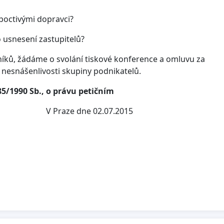
epoctivými dopravci?
o usnesení zastupitelů?
íků, žádáme o svolání tiskové konference a omluvu za
k nesnášenlivosti skupiny podnikatelů.
85/1990 Sb., o právu petičním
 V Praze dne 02.07.2015
 Úvaly