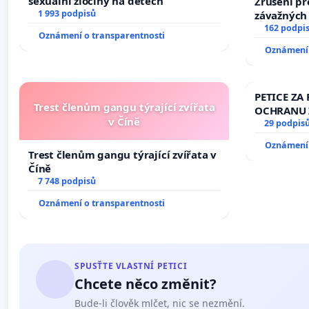
sexuální zločiny na dětech
Zrušení pr
1 993 podpisů
závažných 
trestných 
162 podpi
Oznámení o transparentnosti
Oznámení 
PETICE ZA 
Trest členům gangu týrající zvířata
OCHRANU 
v Číně
29 podpis
Oznámení 
Trest členům gangu týrající zvířata v
Číně
7 748 podpisů
Oznámení o transparentnosti
SPUSŤTE VLASTNÍ PETICI
Chcete něco změnit?
Bude-li člověk mlčet, nic se nezmění.