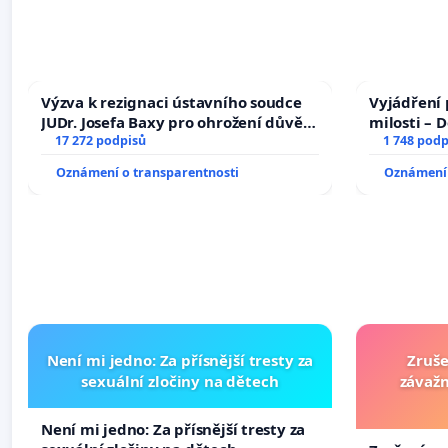
Výzva k rezignaci ústavního soudce
Vyjádření 
JUDr. Josefa Baxy pro ohrožení důvěry
milosti – 
ve spravedlivý proces
17 272 podpisů
1 748 podp
Oznámení o transparentnosti
Oznámení 
Není mi jedno: Za přísnější tresty za
Zruše
sexuální zločiny na dětech
závažn
Není mi jedno: Za přísnější tresty za