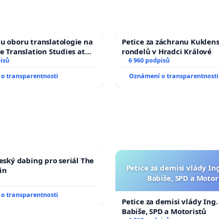
u oboru translatologie na
Petice za záchranu Kuklen
ve Translation Studies at
rondelů v Hradci Králové
 of Arts, Charles
isů
6 960 podpisů
o transparentnosti
Oznámení o transparentnosti
český dabing pro seriál The
Petice za demisi vlády In
in
Babiše, SPD a Motor
o transparentnosti
Petice za demisi vlády Ing
Babiše, SPD a Motoristů