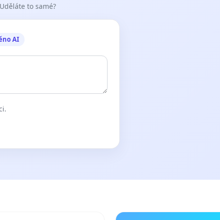
 Uděláte to samé?
ěno AI
ci.