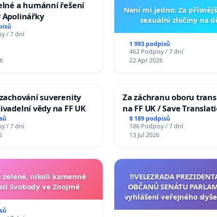
elné a humánní řešení
Není mi jedno: Za přísnějš
 Apolinářky
sexuální zločiny na 
pisů
y / 7 dní
1 993 podpisů
462 Podpisy / 7 dní
6
22 Apr 2026
 zachování suverenity
Za záchranu oboru trans
ivadelní vědy na FF UK
na FF UK / Save Translat
Studies at the Faculty of 
sů
8 189 podpisů
y / 7 dní
186 Podpisy / 7 dní
Charles University
6
13 Jul 2026
zelené, nikoli kamenné
‼️VELEZRADA PREZIDENT
tí Svobody ve Znojmě
OBČANŮ SENÁTU PARLAM
vyhlášení veřejného slyše
144 jednacího řádu Senát
sů
na přijetí usnesení k podá