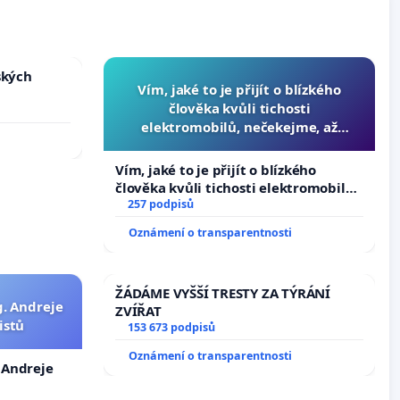
ských
Vím, jaké to je přijít o blízkého
člověka kvůli tichosti
elektromobilů, nečekejme, až
přibydou další, zaveďme slyšitelná
auta!
Vím, jaké to je přijít o blízkého
člověka kvůli tichosti elektromobilů,
nečekejme, až přibydou další,
257 podpisů
zaveďme slyšitelná auta!
Oznámení o transparentnosti
ŽÁDÁME VYŠŠÍ TRESTY ZA TÝRÁNÍ
g. Andreje
ZVÍŘAT
istů
153 673 podpisů
Oznámení o transparentnosti
. Andreje