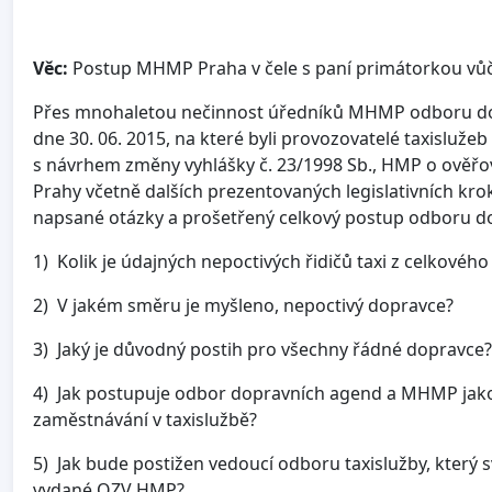
Věc:
Postup MHMP Praha v čele s paní primátorkou vůč
Přes mnohaletou nečinnost úředníků MHMP odboru dop
dne 30. 06. 2015, na které byli provozovatelé taxisluže
s návrhem změny vyhlášky č. 23/1998 Sb., HMP o ověřov
Prahy včetně dalších prezentovaných legislativních k
napsané otázky a prošetřený celkový postup odboru do
1) Kolik je údajných nepoctivých řidičů taxi z celkovéh
2) V jakém směru je myšleno, nepoctivý dopravce?
3) Jaký je důvodný postih pro všechny řádné dopravce?
4) Jak postupuje odbor dopravních agend a MHMP jako
zaměstnávání v taxislužbě?
5) Jak bude postižen vedoucí odboru taxislužby, který 
vydané OZV HMP?