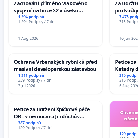
Zachování přímého vlakového
Za udržit
spojení na lince S2 v úseku
pro kočky
Ostrava – Bohumín – Karviná –
1 294 podpisů
7 475 pod
1 294 Podpisy / 7 dní
715 Podpis
Mosty u Jablunkova
1 Aug 2026
10 Jun 202
Ochrana Vrbenských rybníků před
Petice za
masivní developerskou zástavbou
Katedry d
1 311 podpisů
215 podpi
339 Podpisy / 7 dní
215 Podpis
3 Jul 2026
6 Aug 202
Petice za udržení špičkové péče
Chceme 
ORL v nemocnici Jindřichův
náměs
Hradec
387 podpisů
139 Podpisy / 7 dní
129 podpi