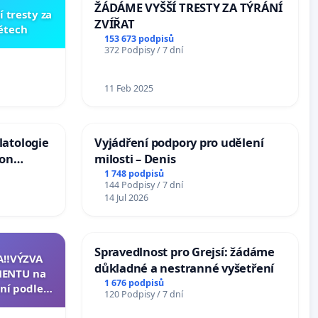
ŽÁDÁME VYŠŠÍ TRESTY ZA TÝRÁNÍ
í tresty za
ZVÍŘAT
dětech
153 673 podpisů
372 Podpisy / 7 dní
11 Feb 2025
latologie
Vyjádření podpory pro udělení
ion
milosti – Denis
Arts,
1 748 podpisů
144 Podpisy / 7 dní
14 Jul 2026
Spravedlnost pro Grejsí: žádáme
A‼️VÝZVA
důkladné a nestranné vyšetření
ENTU na
1 676 podpisů
ní podle §
120 Podpisy / 7 dní
u k návrhu
ní ústavní