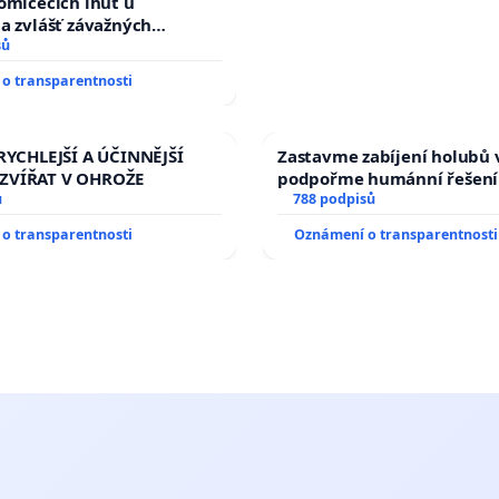
omlčecích lhůt u
a zvlášť závažných
činů
sů
o transparentnosti
RYCHLEJŠÍ A ÚČINNĚJŠÍ
Zastavme zabíjení holubů v
ZVÍŘAT V OHROŽE
podpořme humánní řešení
ů
788 podpisů
o transparentnosti
Oznámení o transparentnosti