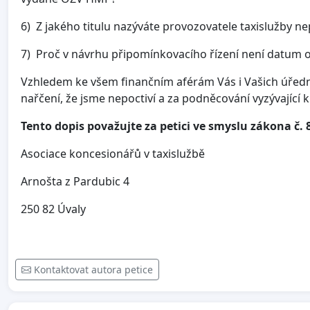
6) Z jakého titulu nazýváte provozovatele taxislužby n
7) Proč v návrhu připomínkovacího řízení není datum 
Vzhledem ke všem finančním aférám Vás i Vašich úředn
nařčení, že jsme nepoctiví a za podněcování vyzývající 
Tento dopis považujte za petici ve smyslu zákona č. 
Asociace koncesionářů v taxislužbě
Arnošta z Pardubic 4
250 82
Kontaktovat autora petice