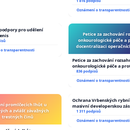
1 816 podpisů
Oznámení o transparentnosti
podpory pro udělení
Petice za zachování r
Denis
onkourologické péče a pr
isů
docentralizaci operační
o transparentnosti
Petice za zachování rozsah
onkourologické péče a prot
docentralizaci operačních
836 podpisů
Oznámení o transparentnosti
Ochrana Vrbenských rybní
ní promlčecích lhůt u
masivní developerskou zá
ých a zvlášť závažných
1 311 podpisů
trestných činů
Oznámení o transparentnosti