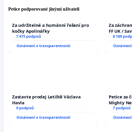
Petice podporované jinými uživateli
Za udržitelné a humánní řešení pro
Za záchran
kočky Apolinářky
FF UK / Sa
7 475 podpisů
the Faculty
8 189 podp
University
Oznámení o transparentnosti
Oznámení 
Zastavte prodej Letiště Václava
Petice za 
Havla
Mighty Ne
9 podpisů
7 podpisů
Oznámení o transparentnosti
Oznámení 