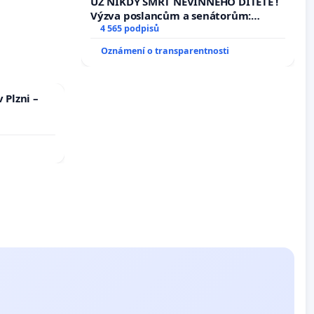
UŽ NIKDY SMRT NEVINNÉHO DÍTĚTE !
Výzva poslancům a senátorům:
Změňte urychleně zákon, aby se
4 565 podpisů
tragédie malé Viktorky už nemohla
Oznámení o transparentnosti
opakovat!
 Plzni –