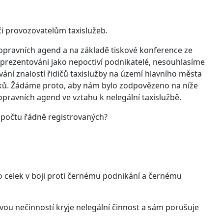
i provozovatelům taxislužeb.
ravních agend a na základě tiskové konference ze
b prezentováni jako nepoctiví podnikatelé, nesouhlasíme
ání znalostí řidičů taxislužby na území hlavního města
roků. Žádáme proto, aby nám bylo zodpovězeno na níže
pravních agend ve vztahu k nelegální taxislužbě.
o počtu řádně registrovaných?
 celek v boji proti černému podnikání a černému
svou nečinností kryje nelegální činnost a sám porušuje