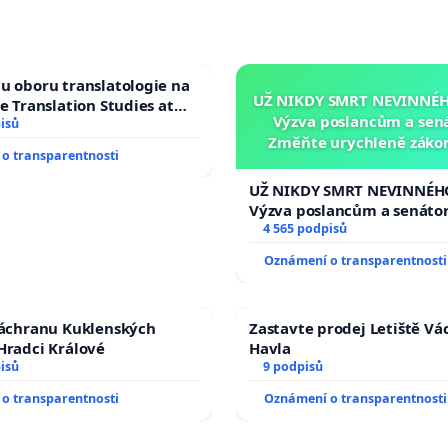
u oboru translatologie na
UŽ NIKDY SMRT NEVINNÉHO
ve Translation Studies at
Výzva poslancům a sen
 of Arts, Charles
isů
Změňte urychleně zákon
o transparentnosti
tragédie malé Viktorky 
opakovat!
UŽ NIKDY SMRT NEVINNÉHO
Výzva poslancům a senáto
Změňte urychleně zákon, a
4 565 podpisů
tragédie malé Viktorky už
Oznámení o transparentnosti
opakovat!
záchranu Kuklenských
Zastavte prodej Letiště Vá
Hradci Králové
Havla
isů
9 podpisů
o transparentnosti
Oznámení o transparentnosti