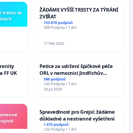
ŽÁDÁME VYŠŠÍ TRESTY ZA TÝRÁNÍ
í tresty za
ZVÍŘAT
dětech
153 670 podpisů
369 Podpisy / 7 dní
11 Feb 2025
renity
Petice za udržení špičkové péče
a FF UK
ORL v nemocnici Jindřichův
Hradec
386 podpisů
145 Podpisy / 7 dní
29 Jul 2026
Spravedlnost pro Grejsí: žádáme
 kamenné
důkladné a nestranné vyšetření
Znojmě
1 675 podpisů
120 Podpisy / 7 dní