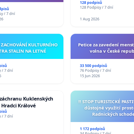
cího řádu Senátu k návrhu
128 podpisů
í usnesení k podání ústavní
128 Podpisy / 7 dní
dpisů
na prezidenta republiky
y / 7 dní
26
1 Aug 2026
A ZACHOVÁNÍ KULTURNÍHO
Petice za zavedení mens
TRA STALIN NA LETNÉ
volna v České repub
pisů
33 500 podpisů
 / 7 dní
76 Podpisy / 7 dní
6
15 Jun 2026
a záchranu Kuklenských
‼️ STOP TURISTICKÉ PAST
 Hradci Králové
důstojné využití pros
pisů
Radnických schod
 / 7 dní
1 172 podpisů
34 Podpisy / 7 dní