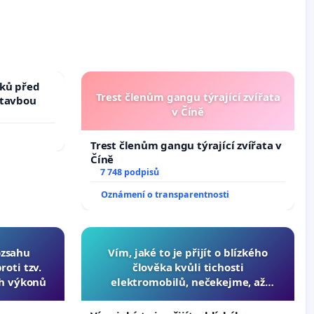
ků před
Trest členům gangu týrající zvířata
stavbou
v Číně
Trest členům gangu týrající zvířata v
Číně
7 748 podpisů
Oznámení o transparentnosti
ozsahu
Vím, jaké to je přijít o blízkého
oti tzv.
člověka kvůli tichosti
ch výkonů
elektromobilů, nečekejme, až
přibydou další, zaveďme slyšitelná
auta!