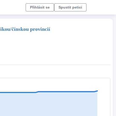
Přihlásit se
Spustit petici
ikou/čínskou provincií