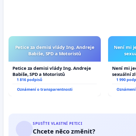
Petice za demisi vlády Ing. Andreje
Není mi je
Babiše, SPD a Motoristů
sexuá
Petice za demisi vlády Ing. Andreje
Není mi jed
Babiše, SPD a Motoristů
sexuální z
1 816 podpisů
1 990 podp
Oznámení o transparentnosti
Oznámení 
SPUSŤTE VLASTNÍ PETICI
Chcete něco změnit?