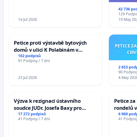
144 jedna
na přijet
42 736 po
žaloby 
129 Podpis
14 Jul 2026
19 May 20
Petice proti výstavbě bytových
PETICE Z
domů v ulici K Polabinám v
CEN
Pardubicích
102 podpisů
91 Podpisy / 7 dní
2 653 pod
90 Podpisy
23 Jul 2026
4 May 202
Výzva k rezignaci ústavního
Petice z
soudce JUDr. Josefa Baxy pro
rondelů v
ohrožení důvěry ve spravedlivý
17 272 podpisů
6 960 pod
41 Podpisy / 7 dní
41 Podpisy
proces