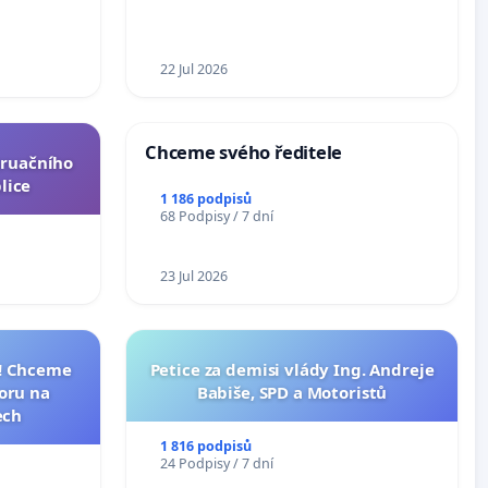
22 Jul 2026
Chceme svého ředitele
truačního
lice
1 186 podpisů
68 Podpisy / 7 dní
23 Jul 2026
I! Chceme
Petice za demisi vlády Ing. Andreje
toru na
Babiše, SPD a Motoristů
ech
1 816 podpisů
24 Podpisy / 7 dní