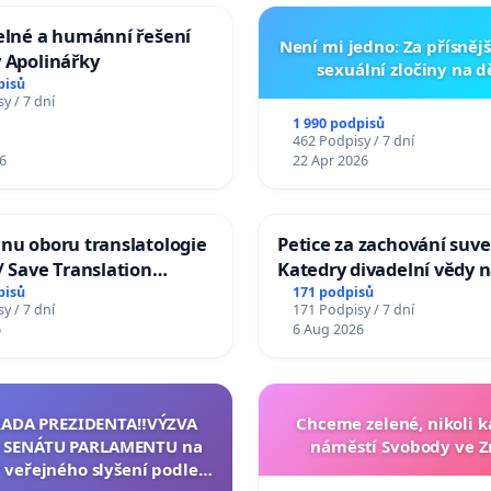
elné a humánní řešení
Není mi jedno: Za přísnějš
 Apolinářky
sexuální zločiny na 
pisů
y / 7 dní
1 990 podpisů
462 Podpisy / 7 dní
6
22 Apr 2026
nu oboru translatologie
Petice za zachování suve
/ Save Translation
Katedry divadelní vědy n
 the Faculty of Arts,
pisů
171 podpisů
y / 7 dní
171 Podpisy / 7 dní
niversity
6
6 Aug 2026
RADA PREZIDENTA‼️VÝZVA
Chceme zelené, nikoli
 SENÁTU PARLAMENTU na
náměstí Svobody ve 
 veřejného slyšení podle §