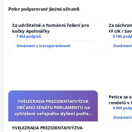
Petice podporované jinými uživateli
Za udržitelné a humánní řešení pro
Za záchran
kočky Apolinářky
FF UK / Sa
7 464 podpisů
the Faculty
8 185 podp
University
Oznámení o transparentnosti
Oznámení 
Petice za 
‼️VELEZRADA PREZIDENTA‼️VÝZVA
rondelů v 
OBČANŮ SENÁTU PARLAMENTU na
6 960 podp
vyhlášení veřejného slyšení podle §
Oznámení 
144 jednacího řádu Senátu k návrhu
na přijetí usnesení k podání ústavní
‼️VELEZRADA PREZIDENTA‼️VÝZVA