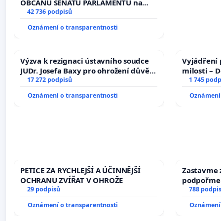
žaloby na prezidenta republiky
OBČANŮ SENÁTU PARLAMENTU na
vyhlášení veřejného slyšení podle §
42 736 podpisů
144 jednacího řádu Senátu k návrhu
Oznámení o transparentnosti
na přijetí usnesení k podání ústavní
žaloby na prezidenta republiky
Výzva k rezignaci ústavního soudce
Vyjádření 
JUDr. Josefa Baxy pro ohrožení důvěry
milosti – 
ve spravedlivý proces
17 272 podpisů
1 745 podp
Oznámení o transparentnosti
Oznámení 
PETICE ZA RYCHLEJŠÍ A ÚČINNĚJŠÍ
Zastavme z
OCHRANU ZVÍŘAT V OHROŽE
podpořme 
29 podpisů
788 podpi
Oznámení o transparentnosti
Oznámení 