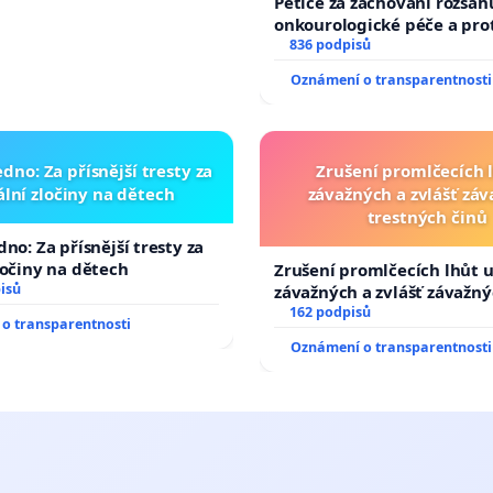
Petice za zachování rozsah
onkourologické péče a prot
docentralizaci operačních
836 podpisů
Oznámení o transparentnosti
dno: Za přísnější tresty za
Zrušení promlčecích 
lní zločiny na dětech
závažných a zvlášť zá
trestných činů
no: Za přísnější tresty za
ločiny na dětech
Zrušení promlčecích lhůt 
isů
závažných a zvlášť závažn
trestných činů
162 podpisů
o transparentnosti
Oznámení o transparentnosti