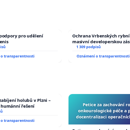
podpory pro udělení
Ochrana Vrbenských rybní
Denis
masivní developerskou zá
isů
1 309 podpisů
o transparentnosti
Oznámení o transparentnosti
abíjení holubů v Plzni –
Petice za zachování r
humánní řešení
onkourologické péče a pr
sů
docentralizaci operační
o transparentnosti