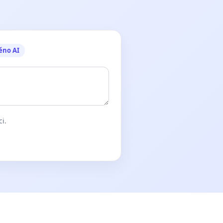
ěno AI
ci.