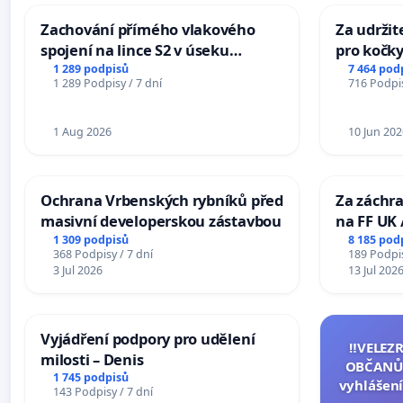
Zachování přímého vlakového
Za udržit
spojení na lince S2 v úseku
pro kočky
Ostrava – Bohumín – Karviná –
1 289 podpisů
7 464 pod
1 289 Podpisy / 7 dní
716 Podpis
Mosty u Jablunkova
1 Aug 2026
10 Jun 202
Ochrana Vrbenských rybníků před
Za záchra
masivní developerskou zástavbou
na FF UK 
Studies at
1 309 podpisů
8 185 pod
368 Podpisy / 7 dní
189 Podpis
Charles U
3 Jul 2026
13 Jul 202
Vyjádření podpory pro udělení
‼️VELEZ
milosti – Denis
OBČANŮ
1 745 podpisů
vyhlášení
143 Podpisy / 7 dní