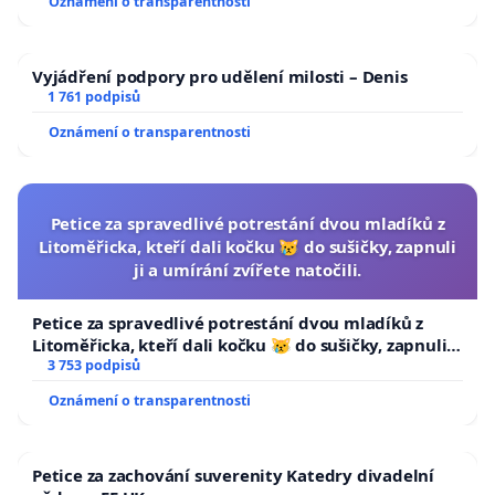
Oznámení o transparentnosti
Vyjádření podpory pro udělení milosti – Denis
1 761 podpisů
Oznámení o transparentnosti
Petice za spravedlivé potrestání dvou mladíků z
Litoměřicka, kteří dali kočku 😿 do sušičky, zapnuli
ji a umírání zvířete natočili.
Petice za spravedlivé potrestání dvou mladíků z
Litoměřicka, kteří dali kočku 😿 do sušičky, zapnuli ji
a umírání zvířete natočili.
3 753 podpisů
Oznámení o transparentnosti
Petice za zachování suverenity Katedry divadelní