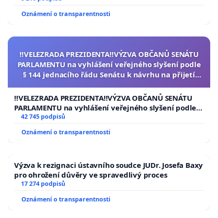
Oznámení o transparentnosti
‼️VELEZRADA PREZIDENTA‼️VÝZVA OBČANŮ SENÁTU
PARLAMENTU na vyhlášení veřejného slyšení podle
§ 144 jednacího řádu Senátu k návrhu na přijetí
usnesení k podání ústavní žaloby na prezidenta
republiky
‼️VELEZRADA PREZIDENTA‼️VÝZVA OBČANŮ SENÁTU
PARLAMENTU na vyhlášení veřejného slyšení podle §
144 jednacího řádu Senátu k návrhu na přijetí
42 745 podpisů
usnesení k podání ústavní žaloby na prezidenta
Oznámení o transparentnosti
republiky
Výzva k rezignaci ústavního soudce JUDr. Josefa Baxy
pro ohrožení důvěry ve spravedlivý proces
17 274 podpisů
Oznámení o transparentnosti