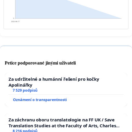
0
2025-08-17
Petice podporované jinými uživateli
Za udržitelné a humánní řešení pro kočky
Apolinářky
7 529 podpisů
Oznámení o transparentnosti
Za záchranu oboru translatologie na FF UK / Save
Translation Studies at the Faculty of Arts, Charles
University
8 216 podpisů