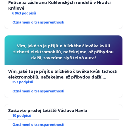
Petice za záchranu Kuklenských rondelů v Hradci
Králové
6 963 podpisů
Oznámení o transparentnosti
Vím, jaké to je přijít o blízkého člověka kvůli
tichosti elektromobilů, nečekejme, až přibydou
další, zaveďme slyšitelná auta!
Vím, jaké to je přijít o blízkého člověka kvůli tichosti
elektromobilů, nečekejme, až přibydou další,
zaveďme slyšitelná auta!
257 podpisů
Oznámení o transparentnosti
Zastavte prodej Letiště Václava Havla
10 podpisů
Oznámení o transparentnosti