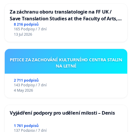
Za záchranu oboru translatologie na FF UK /
Save Translation Studies at the Faculty of Arts,
Charles University
8 216 podpisů
165 Podpisy / 7 dní
13 Jul 2026
PETICE ZA ZACHOVÁNÍ KULTURNÍHO CENTRA STALIN
NA LETNÉ
2 711 podpisů
143 Podpisy / 7 dní
4 May 2026
Vyjádření podpory pro udělení milosti – Denis
1 761 podpisů
137 Podpisy / 7 dní