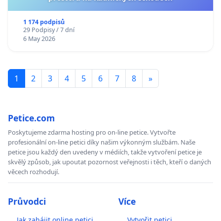
1 174 podpisů
29 Podpisy / 7 dní
6 May 2026
1
2
3
4
5
6
7
8
»
Petice.com
Poskytujeme zdarma hosting pro on-line petice. Vytvořte
profesionální on-line petici díky našim výkonným službám. Naše
petice jsou každý den uvedeny v médiích, takže vytvoření petice je
skvělý způsob, jak upoutat pozornost veřejnosti i těch, kteří o daných
věcech rozhodují.
Průvodci
Více
Jak zahájit online petici
Vytvořit petici