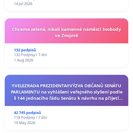
14 Jul 2026
Chceme zelené, nikoli kamenné náměstí Svobody
ve Znojmě
132 podpisů
132 Podpisy / 7 dní
1 Aug 2026
‼️VELEZRADA PREZIDENTA‼️VÝZVA OBČANŮ SENÁTU
PARLAMENTU na vyhlášení veřejného slyšení podle
§ 144 jednacího řádu Senátu k návrhu na přijetí
usnesení k podání ústavní žaloby na prezidenta
republiky
42 745 podpisů
118 Podpisy / 7 dní
19 May 2026