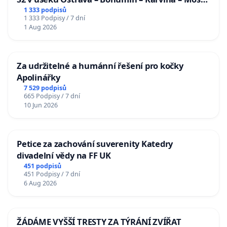
u Jablunkova
1 333 podpisů
1 333 Podpisy / 7 dní
1 Aug 2026
Za udržitelné a humánní řešení pro kočky
Apolinářky
7 529 podpisů
665 Podpisy / 7 dní
10 Jun 2026
Petice za zachování suverenity Katedry
divadelní vědy na FF UK
451 podpisů
451 Podpisy / 7 dní
6 Aug 2026
ŽÁDÁME VYŠŠÍ TRESTY ZA TÝRÁNÍ ZVÍŘAT