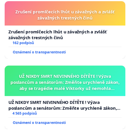
Zrušení promlčecích lhůt u závažných a zvlášť
závažných trestných činů
Zrušení promlčecích lhůt u závažných a zvlášť
závažných trestných činů
162 podpisů
Oznámení o transparentnosti
UŽ NIKDY SMRT NEVINNÉHO DÍTĚTE ! Výzva
poslancům a senátorům: Změňte urychleně zákon,
aby se tragédie malé Viktorky už nemohla
opakovat!
UŽ NIKDY SMRT NEVINNÉHO DÍTĚTE ! Výzva
poslancům a senátorům: Změňte urychleně zákon,
aby se tragédie malé Viktorky už nemohla opakovat!
4 565 podpisů
Oznámení o transparentnosti