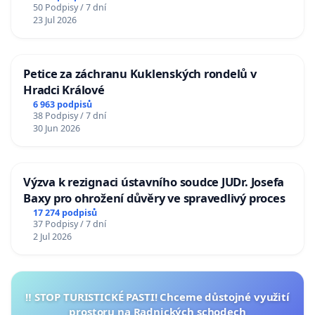
50 Podpisy / 7 dní
23 Jul 2026
Petice za záchranu Kuklenských rondelů v
Hradci Králové
6 963 podpisů
38 Podpisy / 7 dní
30 Jun 2026
Výzva k rezignaci ústavního soudce JUDr. Josefa
Baxy pro ohrožení důvěry ve spravedlivý proces
17 274 podpisů
37 Podpisy / 7 dní
2 Jul 2026
‼️ STOP TURISTICKÉ PASTI! Chceme důstojné využití
prostoru na Radnických schodech