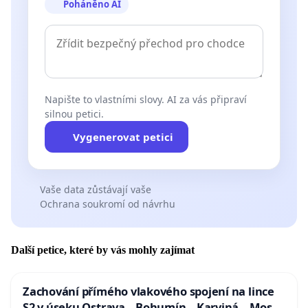
Poháněno AI
Napište to vlastními slovy. AI za vás připraví
silnou petici.
Vygenerovat petici
Vaše data zůstávají vaše
Ochrana soukromí od návrhu
Další petice, které by vás mohly zajímat
Zachování přímého vlakového spojení na lince
S2 v úseku Ostrava – Bohumín – Karviná – Mosty