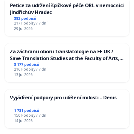
Petice za udržení špičkové péče ORL v nemocnici
Jindřichův Hradec
382 podpisů
217 Podpisy / 7 dní
29 Jul 2026
Za záchranu oboru translatologie na FF UK /
Save Translation Studies at the Faculty of Arts,
Charles University
8 177 podpisů
216 Podpisy / 7 dní
13 Jul 2026
Vyjádření podpory pro udělení milosti – Denis
1 731 podpisů
150 Podpisy / 7 dní
14 Jul 2026