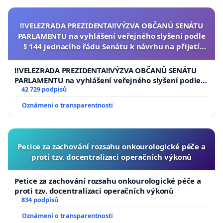
‼️VELEZRADA PREZIDENTA‼️VÝZVA OBČANŮ SENÁTU
PARLAMENTU na vyhlášení veřejného slyšení podle
§ 144 jednacího řádu Senátu k návrhu na přijetí
usnesení k podání ústavní žaloby na prezidenta
republiky
‼️VELEZRADA PREZIDENTA‼️VÝZVA OBČANŮ SENÁTU
PARLAMENTU na vyhlášení veřejného slyšení podle §
144 jednacího řádu Senátu k návrhu na přijetí
42 729 podpisů
usnesení k podání ústavní žaloby na prezidenta
Oznámení o transparentnosti
republiky
Petice za zachování rozsahu onkourologické péče a
proti tzv. docentralizaci operačních výkonů
Petice za zachování rozsahu onkourologické péče a
proti tzv. docentralizaci operačních výkonů
834 podpisů
Oznámení o transparentnosti