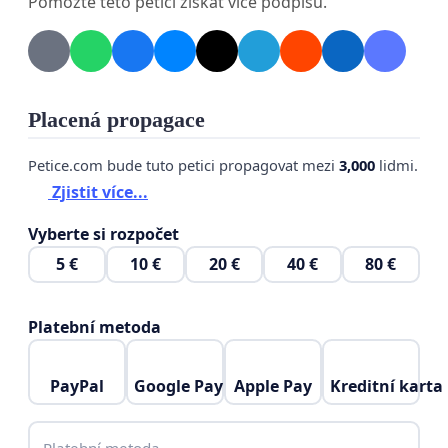
Pomozte této petici získat více podpisů.
Placená propagace
Petice.com bude tuto petici propagovat mezi
3,000
lidmi.
Zjistit více...
Vyberte si rozpočet
5 €
10 €
20 €
40 €
80 €
Platební metoda
PayPal
Google Pay
Apple Pay
Kreditní karta
Platební metoda