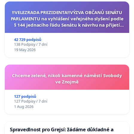
‼️VELEZRADA PREZIDENTA‼️VÝZVA OBČANŮ SENÁTU
PARLAMENTU na vyhlášení veřejného slyšení podle
§ 144 jednacího řádu Senátu k návrhu na přijetí
usnesení k podání ústavní žaloby na prezidenta
republiky
42 729 podpisů
138 Podpisy / 7 dní
19 May 2026
Chceme zelené, nikoli kamenné náměstí Svobody
ve Znojmě
127 podpisů
127 Podpisy / 7 dní
1 Aug 2026
Spravedlnost pro Grejsí: žádáme důkladné a