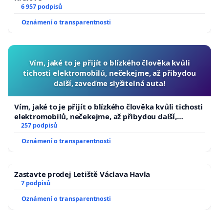
6 957 podpisů
Oznámení o transparentnosti
Vím, jaké to je přijít o blízkého člověka kvůli
tichosti elektromobilů, nečekejme, až přibydou
další, zaveďme slyšitelná auta!
Vím, jaké to je přijít o blízkého člověka kvůli tichosti
elektromobilů, nečekejme, až přibydou další,
zaveďme slyšitelná auta!
257 podpisů
Oznámení o transparentnosti
Zastavte prodej Letiště Václava Havla
7 podpisů
Oznámení o transparentnosti