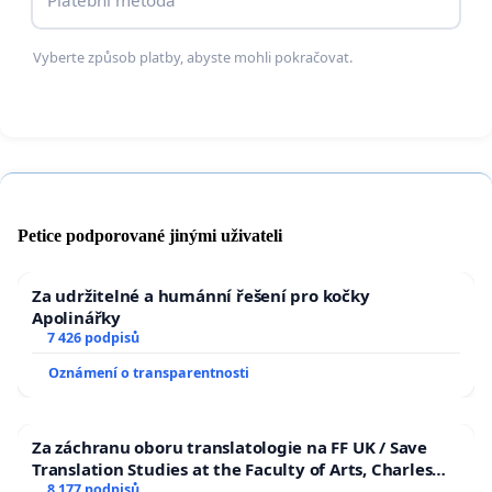
Vyberte způsob platby, abyste mohli pokračovat.
Petice podporované jinými uživateli
Za udržitelné a humánní řešení pro kočky
Apolinářky
7 426 podpisů
Oznámení o transparentnosti
Za záchranu oboru translatologie na FF UK / Save
Translation Studies at the Faculty of Arts, Charles
University
8 177 podpisů