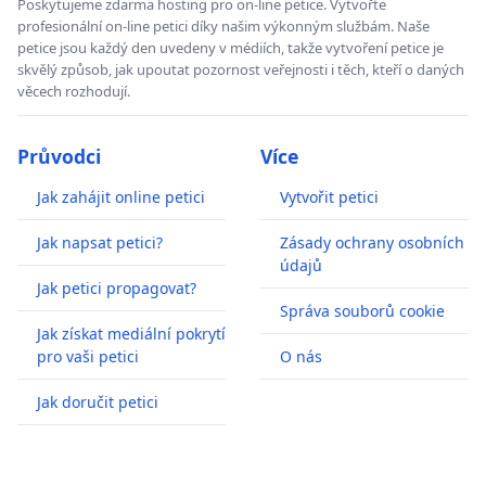
Poskytujeme zdarma hosting pro on-line petice. Vytvořte
profesionální on-line petici díky našim výkonným službám. Naše
petice jsou každý den uvedeny v médiích, takže vytvoření petice je
skvělý způsob, jak upoutat pozornost veřejnosti i těch, kteří o daných
věcech rozhodují.
Průvodci
Více
Jak zahájit online petici
Vytvořit petici
Jak napsat petici?
Zásady ochrany osobních
údajů
Jak petici propagovat?
Správa souborů cookie
Jak získat mediální pokrytí
pro vaši petici
O nás
Jak doručit petici