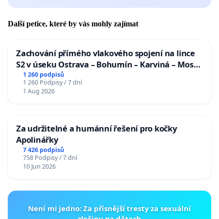
Další petice, které by vás mohly zajímat
Zachování přímého vlakového spojení na lince
S2 v úseku Ostrava – Bohumín – Karviná – Mosty
u Jablunkova
1 260 podpisů
1 260 Podpisy / 7 dní
1 Aug 2026
Za udržitelné a humánní řešení pro kočky
Apolinářky
7 426 podpisů
758 Podpisy / 7 dní
10 Jun 2026
Není mi jedno: Za přísnější tresty za sexuální
zločiny na dětech