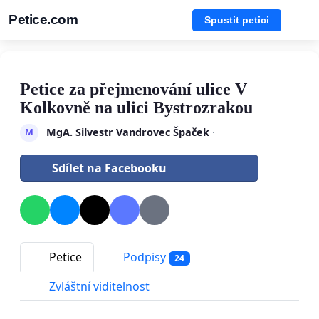
Petice.com
Spustit petici
Petice za přejmenování ulice V
Kolkovně na ulici Bystrozrakou
MgA. Silvestr Vandrovec Špaček
·
M
Sdílet na Facebooku
Petice
Podpisy
24
Zvláštní viditelnost