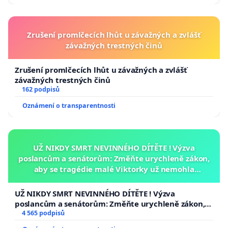
Zrušení promlčecích lhůt u závažných a zvlášť
závažných trestných činů
Zrušení promlčecích lhůt u závažných a zvlášť
závažných trestných činů
162 podpisů
Oznámení o transparentnosti
UŽ NIKDY SMRT NEVINNÉHO DÍTĚTE ! Výzva
poslancům a senátorům: Změňte urychleně zákon,
aby se tragédie malé Viktorky už nemohla
opakovat!
UŽ NIKDY SMRT NEVINNÉHO DÍTĚTE ! Výzva
poslancům a senátorům: Změňte urychleně zákon,
aby se tragédie malé Viktorky už nemohla opakovat!
4 565 podpisů