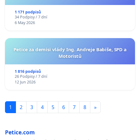
1 171 podpisů
34 Podpisy / 7 dní
6 May 2026
Petice za demisi vlády Ing. Andreje Babiše, SPD a
Motoristů
1 816 podpisů
26 Podpisy / 7 dní
12 Jun 2026
1
2
3
4
5
6
7
8
»
Petice.com