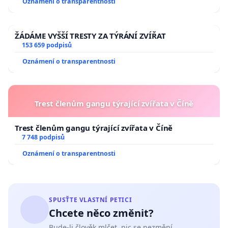
Oznámení o transparentnosti
ŽÁDÁME VYŠŠÍ TRESTY ZA TÝRÁNÍ ZVÍŘAT
153 659 podpisů
Oznámení o transparentnosti
Trest členům gangu týrající zvířata v Číně
Trest členům gangu týrající zvířata v Číně
7 748 podpisů
Oznámení o transparentnosti
SPUSŤTE VLASTNÍ PETICI
Chcete něco změnit?
Bude-li člověk mlčet, nic se nezmění.