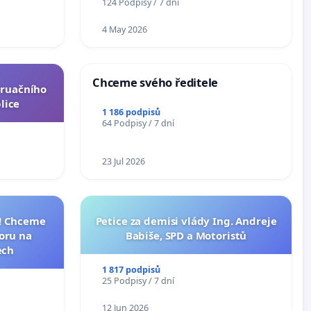
ní ústavní
124 Podpisy / 7 dní
epubliky
4 May 2026
Chceme svého ředitele
truačního
lice
1 186 podpisů
64 Podpisy / 7 dní
23 Jul 2026
I! Chceme
Petice za demisi vlády Ing. Andreje
toru na
Babiše, SPD a Motoristů
ech
1 817 podpisů
25 Podpisy / 7 dní
12 Jun 2026