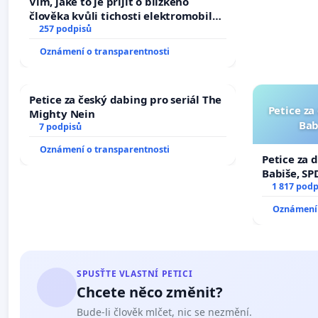
Vím, jaké to je přijít o blízkého
člověka kvůli tichosti elektromobilů,
nečekejme, až přibydou další,
257 podpisů
zaveďme slyšitelná auta!
Oznámení o transparentnosti
Petice za český dabing pro seriál The
Petice za
Mighty Nein
Bab
7 podpisů
Oznámení o transparentnosti
Petice za 
Babiše, SP
1 817 podp
Oznámení 
SPUSŤTE VLASTNÍ PETICI
Chcete něco změnit?
Bude-li člověk mlčet, nic se nezmění.