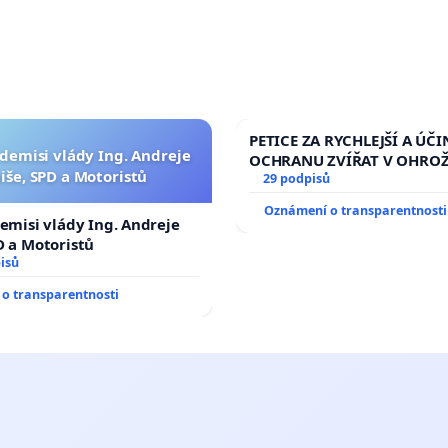
PETICE ZA RYCHLEJŠÍ A ÚČI
 demisi vlády Ing. Andreje
OCHRANU ZVÍŘAT V OHRO
iše, SPD a Motoristů
29 podpisů
Oznámení o transparentnosti
demisi vlády Ing. Andreje
D a Motoristů
isů
o transparentnosti