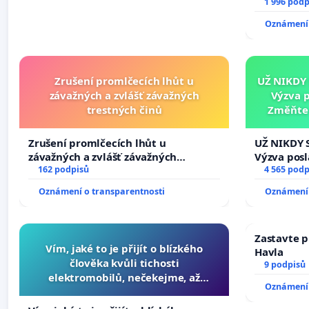
1 996 podp
Oznámení 
Zrušení promlčecích lhůt u
UŽ NIKDY
závažných a zvlášť závažných
Výzva 
trestných činů
Změňte 
tragédie 
Zrušení promlčecích lhůt u
UŽ NIKDY 
závažných a zvlášť závažných
Výzva pos
trestných činů
162 podpisů
Změňte ur
4 565 podp
tragédie 
Oznámení o transparentnosti
Oznámení 
opakovat!
Zastavte p
Vím, jaké to je přijít o blízkého
Havla
člověka kvůli tichosti
9 podpisů
elektromobilů, nečekejme, až
Oznámení 
přibydou další, zaveďme slyšitelná
auta!