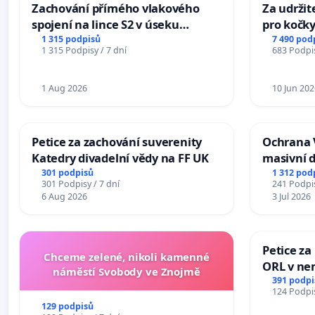
Zachování přímého vlakového
Za udržit
spojení na lince S2 v úseku
pro kočky
Ostrava – Bohumín – Karviná –
1 315 podpisů
7 490 pod
1 315 Podpisy / 7 dní
683 Podpis
Mosty u Jablunkova
1 Aug 2026
10 Jun 202
Petice za zachování suverenity
Ochrana 
Katedry divadelní vědy na FF UK
masivní 
301 podpisů
1 312 pod
301 Podpisy / 7 dní
241 Podpis
6 Aug 2026
3 Jul 2026
Petice za
Chceme zelené, nikoli kamenné
ORL v nem
náměstí Svobody ve Znojmě
Hradec
391 podpi
124 Podpis
129 podpisů