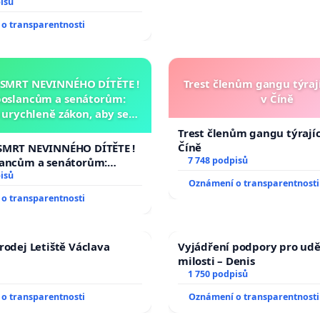
isů
o transparentnosti
 SMRT NEVINNÉHO DÍTĚTE !
Trest členům gangu týrají
poslancům a senátorům:
v Číně
urychleně zákon, aby se
malé Viktorky už nemohla
Trest členům gangu týrajíc
opakovat!
Číně
SMRT NEVINNÉHO DÍTĚTE !
7 748 podpisů
lancům a senátorům:
ychleně zákon, aby se
isů
Oznámení o transparentnosti
malé Viktorky už nemohla
o transparentnosti
rodej Letiště Václava
Vyjádření podpory pro udě
milosti – Denis
1 750 podpisů
o transparentnosti
Oznámení o transparentnosti