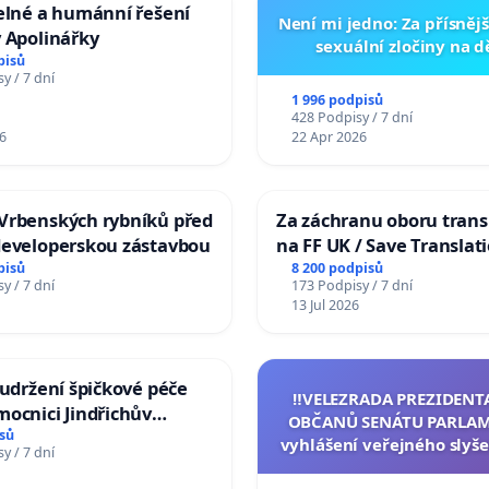
elné a humánní řešení
Není mi jedno: Za přísnějš
 Apolinářky
sexuální zločiny na 
pisů
y / 7 dní
1 996 podpisů
428 Podpisy / 7 dní
6
22 Apr 2026
Vrbenských rybníků před
Za záchranu oboru trans
developerskou zástavbou
na FF UK / Save Translat
Studies at the Faculty of 
pisů
8 200 podpisů
y / 7 dní
173 Podpisy / 7 dní
Charles University
13 Jul 2026
 udržení špičkové péče
‼️VELEZRADA PREZIDENT
ocnici Jindřichův
OBČANŮ SENÁTU PARLAM
sů
vyhlášení veřejného slyše
y / 7 dní
144 jednacího řádu Senát