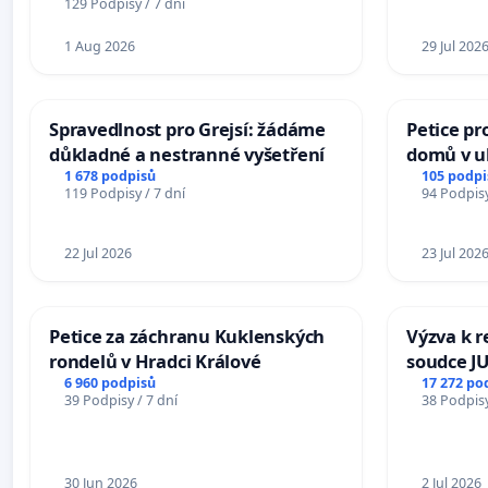
129 Podpisy / 7 dní
1 Aug 2026
29 Jul 202
Spravedlnost pro Grejsí: žádáme
Petice pr
důkladné a nestranné vyšetření
domů v ul
Pardubic
1 678 podpisů
105 podpi
119 Podpisy / 7 dní
94 Podpisy
22 Jul 2026
23 Jul 202
Petice za záchranu Kuklenských
Výzva k r
rondelů v Hradci Králové
soudce JU
ohrožení 
6 960 podpisů
17 272 po
39 Podpisy / 7 dní
38 Podpisy
proces
30 Jun 2026
2 Jul 2026