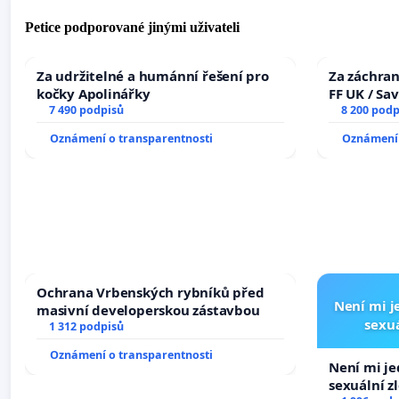
Petice podporované jinými uživateli
Za udržitelné a humánní řešení pro
Za záchran
kočky Apolinářky
FF UK / Sa
7 490 podpisů
the Faculty
8 200 podp
University
Oznámení o transparentnosti
Oznámení 
Ochrana Vrbenských rybníků před
Není mi je
masivní developerskou zástavbou
sexuá
1 312 podpisů
Oznámení o transparentnosti
Není mi jed
sexuální z