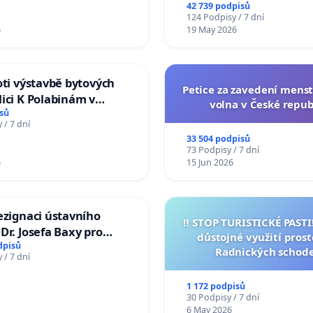
na přijetí usnesení k podá
42 739 podpisů
žaloby na prezidenta r
124 Podpisy / 7 dní
6
19 May 2026
oti výstavbě bytových
Petice za zavedení mens
ici K Polabinám v
volna v České repub
ích
sů
 / 7 dní
33 504 podpisů
73 Podpisy / 7 dní
6
15 Jun 2026
ezignaci ústavního
‼️ STOP TURISTICKÉ PAST
Dr. Josefa Baxy pro
důstojné využití pros
důvěry ve spravedlivý
dpisů
Radnických schod
 / 7 dní
1 172 podpisů
30 Podpisy / 7 dní
6 May 2026