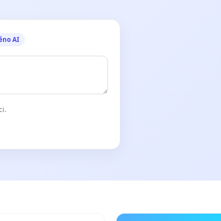
ěno AI
ci.