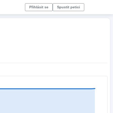
Přihlásit se
Spustit petici