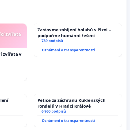
Zastavme zabíjení holubů v Plzni –
cí zvířata
podpořme humánní řešení
789 podpisů
Oznámení o transparentnosti
í zvířata v
lení
Petice za záchranu Kuklenských
rondelů v Hradci Králové
6 960 podpisů
Oznámení o transparentnosti