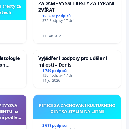
ŽÁDÁME VYŠŠÍ TRESTY ZA TÝRÁNÍ
í tresty za
ZVÍŘAT
dětech
153 678 podpisů
372 Podpisy / 7 dní
11 Feb 2025
latologie
Vyjádření podpory pro udělení
ion
milosti – Denis
Arts,
1 750 podpisů
138 Podpisy / 7 dní
14 Jul 2026
A‼️VÝZVA
PETICE ZA ZACHOVÁNÍ KULTURNÍHO
ENTU na
CENTRA STALIN NA LETNÉ
ní podle §
u k návrhu
2 688 podpisů