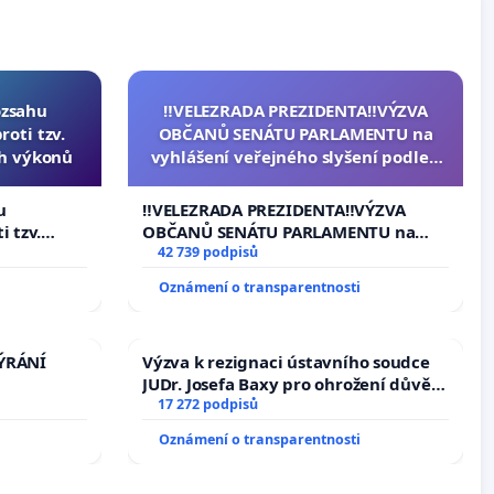
ozsahu
‼️VELEZRADA PREZIDENTA‼️VÝZVA
oti tzv.
OBČANŮ SENÁTU PARLAMENTU na
ch výkonů
vyhlášení veřejného slyšení podle §
144 jednacího řádu Senátu k návrhu
na přijetí usnesení k podání ústavní
u
‼️VELEZRADA PREZIDENTA‼️VÝZVA
žaloby na prezidenta republiky
i tzv.
OBČANŮ SENÁTU PARLAMENTU na
 výkonů
vyhlášení veřejného slyšení podle §
42 739 podpisů
144 jednacího řádu Senátu k návrhu
Oznámení o transparentnosti
na přijetí usnesení k podání ústavní
žaloby na prezidenta republiky
TÝRÁNÍ
Výzva k rezignaci ústavního soudce
JUDr. Josefa Baxy pro ohrožení důvěry
ve spravedlivý proces
17 272 podpisů
Oznámení o transparentnosti