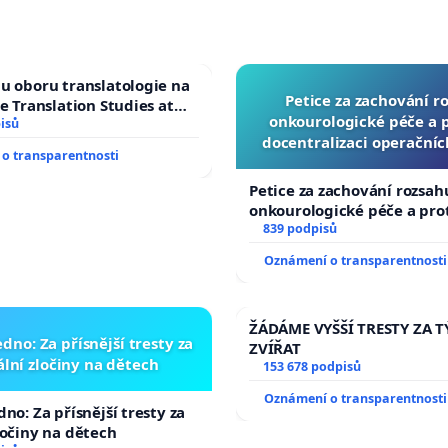
u oboru translatologie na
Petice za zachování r
ve Translation Studies at
onkourologické péče a pr
 of Arts, Charles
isů
docentralizaci operační
o transparentnosti
Petice za zachování rozsah
onkourologické péče a prot
docentralizaci operačních
839 podpisů
Oznámení o transparentnosti
ŽÁDÁME VYŠŠÍ TRESTY ZA 
dno: Za přísnější tresty za
ZVÍŘAT
lní zločiny na dětech
153 678 podpisů
Oznámení o transparentnosti
no: Za přísnější tresty za
ločiny na dětech