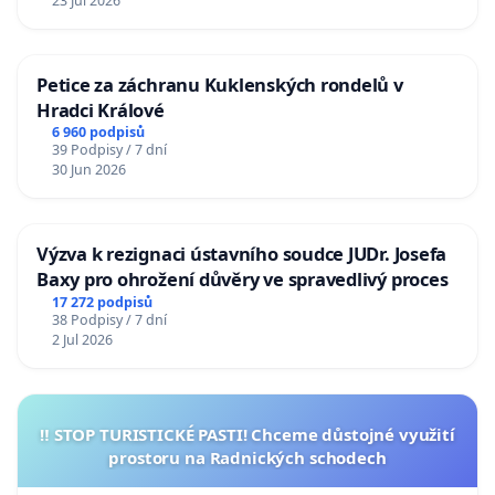
23 Jul 2026
Petice za záchranu Kuklenských rondelů v
Hradci Králové
6 960 podpisů
39 Podpisy / 7 dní
30 Jun 2026
Výzva k rezignaci ústavního soudce JUDr. Josefa
Baxy pro ohrožení důvěry ve spravedlivý proces
17 272 podpisů
38 Podpisy / 7 dní
2 Jul 2026
‼️ STOP TURISTICKÉ PASTI! Chceme důstojné využití
prostoru na Radnických schodech