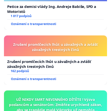
Petice za demisi vlády Ing. Andreje Babiše, SPD a
1. Zavedení komplexního a adaptivního
Motoristů
managementu rybožravých predátorů, založeného
1 817 podpisů
na aktuálních datech o rybožravých predátorech,
Oznámení o transparentnosti
stavech rybích populací a místních podmínkách
jednotlivých povodí. Tento management by se měl
konsensuálně oprostit od nekritické ochrany
Zrušení promlčecích lhůt u závažných a zvlášť
predátorů, při garantování přiměřené ochrany
závažných trestných činů
hospodářského využívání rybích populací.
Zrušení promlčecích lhůt u závažných a zvlášť
2. Odbornou a transparentní revizi ochranného
závažných trestných činů
162 podpisů
statusu vybraných druhů rybožravých predátorů
Oznámení o transparentnosti
(kormorána velkého, vydry říční, morčáka velkého a
na vybraných lokalitách volavky popelavé a bílé),
zejména tam, kde existují prokazatelné a podložené
UŽ NIKDY SMRT NEVINNÉHO DÍTĚTE ! Výzva
informace o devastaci původních rybích druhů.
poslancům a senátorům: Změňte urychleně zákon,
aby se tragédie malé Viktorky už nemohla