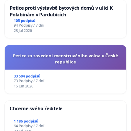
Petice proti výstavbě bytových domů v ulici K
Polabinám v Pardubicích
105 podpisů
94 Podpisy / 7 dní
23 Jul 2026
Petice za zavedení menstruačního volna v České
republice
33 504 podpisů
73 Podpisy / 7 dní
15 Jun 2026
Chceme svého ředitele
1 186 podpisů
64 Podpisy / 7 dní