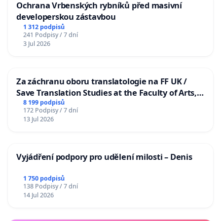
Ochrana Vrbenských rybníků před masivní
developerskou zástavbou
1 312 podpisů
241 Podpisy / 7 dní
3 Jul 2026
Za záchranu oboru translatologie na FF UK /
Save Translation Studies at the Faculty of Arts,
Charles University
8 199 podpisů
172 Podpisy / 7 dní
13 Jul 2026
Vyjádření podpory pro udělení milosti – Denis
1 750 podpisů
138 Podpisy / 7 dní
14 Jul 2026