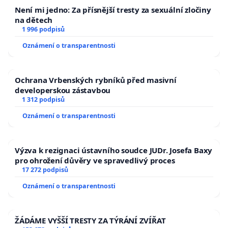
Není mi jedno: Za přísnější tresty za sexuální zločiny
5. Legislativní a administrativní nefunkčnost:
na dětech
Současný systém ochrany přírody, udělování
1 996 podpisů
výjimek k regulaci predátorů a povinných zpětných
Oznámení o transparentnosti
hlášení je administrativně zdlouhavý, nepružný a
naprosto neodráží současnou situaci, čímž se stává
Ochrana Vrbenských rybníků před masivní
značně neefektivní.
developerskou zástavbou
1 312 podpisů
6. Vzhledem ke klimatické změně se rozsah
Oznámení o transparentnosti
přirozeného areálu lososovitých druhů ryb
neustále zmenšuje, čímž nabývá na významu
Výzva k rezignaci ústavního soudce JUDr. Josefa Baxy
soubor uměle vytvořených lokalit jejich výskytu
pro ohrožení důvěry ve spravedlivý proces
(sekundární pstruhová pásma). Lokality
17 272 podpisů
sekundárních pstruhových pásem, jako stále
Oznámení o transparentnosti
významnější refugia pro přežití původních
lososovitých druhů ryb, jsou však v zimních
ŽÁDÁME VYŠŠÍ TRESTY ZA TÝRÁNÍ ZVÍŘAT
měsících pod devastujícím predačním tlakem