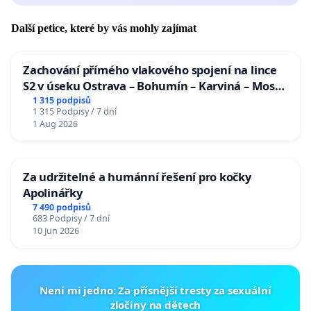
prosperitu všech složek vodních ekosystémů.
Další petice, které by vás mohly zajímat
Petiční výbor
Členové petičního výboru (osoby oprávněné
Zachování přímého vlakového spojení na lince
S2 v úseku Ostrava – Bohumín – Karviná – Mosty
zastupovat petiční výbor při jednání se státními
u Jablunkova
1 315 podpisů
orgány):
1 315 Podpisy / 7 dní
1 Aug 2026
1. Bc. Ondřej Bartoš, Slupenec 18, 381 01 Český
Krumlov (předseda výboru)
2. Ing. Kryštof Pospíšil, Božetěchova 2283/87,
Za udržitelné a humánní řešení pro kočky
Královo Pole, Brno
Apolinářky
3. Ing. Pavel Vrána, Ph.D., Polská 1547/50, Praha 2,
7 490 podpisů
683 Podpisy / 7 dní
120 00
10 Jun 2026
Osoba oprávněná zastupovat petiční výbor:
Bc. Ondřej Bartoš, Slupenec 18, 381 01 Český
Není mi jedno: Za přísnější tresty za sexuální
Krumlov
zločiny na dětech