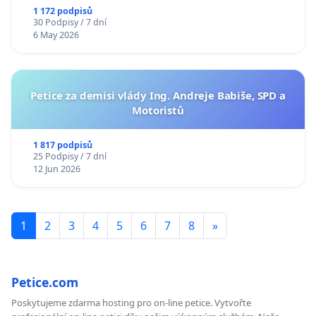
1 172 podpisů
30 Podpisy / 7 dní
6 May 2026
Petice za demisi vlády Ing. Andreje Babiše, SPD a
Motoristů
1 817 podpisů
25 Podpisy / 7 dní
12 Jun 2026
1
2
3
4
5
6
7
8
»
Petice.com
Poskytujeme zdarma hosting pro on-line petice. Vytvořte