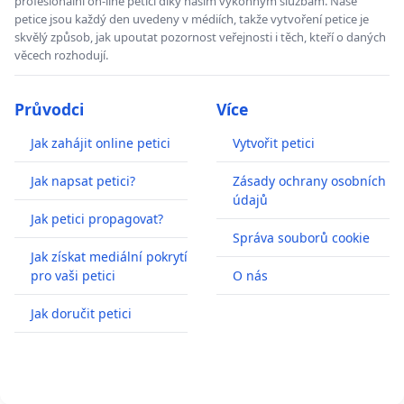
profesionální on-line petici díky našim výkonným službám. Naše
petice jsou každý den uvedeny v médiích, takže vytvoření petice je
skvělý způsob, jak upoutat pozornost veřejnosti i těch, kteří o daných
věcech rozhodují.
Průvodci
Více
Jak zahájit online petici
Vytvořit petici
Jak napsat petici?
Zásady ochrany osobních
údajů
Jak petici propagovat?
Správa souborů cookie
Jak získat mediální pokrytí
pro vaši petici
O nás
Jak doručit petici