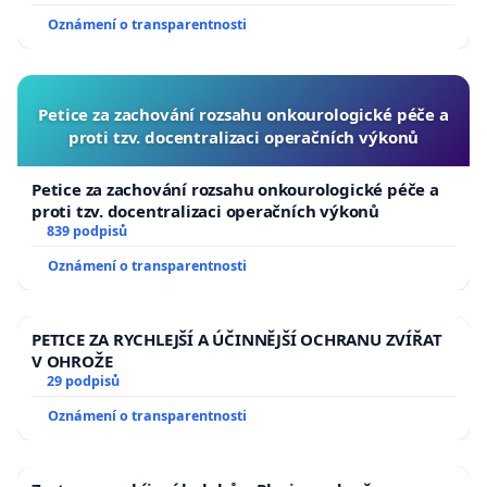
standardní procesy autoregulace.
Oznámení o transparentnosti
2. Kritický predační tlak v zimním období:
Petice za zachování rozsahu onkourologické péče a
Koncentrace rybožravých predátorů na omezeném
proti tzv. docentralizaci operačních výkonů
počtu nezamrzajících toků vedou v zimních
Petice za zachování rozsahu onkourologické péče a
měsících k neúměrné devastaci místních rybích
proti tzv. docentralizaci operačních výkonů
populací. Tento stav může především ohrozit
839 podpisů
hospodářskou činnost na těchto tocích.
Oznámení o transparentnosti
3. Dlouhodobá praxe ochrany rybožravých
predátorů historicky naráží na řadu konfliktů, a to
PETICE ZA RYCHLEJŠÍ A ÚČINNĚJŠÍ OCHRANU ZVÍŘAT
V OHROŽE
především ze stran postižených hospodařících
29 podpisů
subjektů. Zde však dochází k významnému
Oznámení o transparentnosti
nedorozumění. Ochrana hnízdících a původních
populací by měla být zájmem všech zúčastněných
subjektů. Nicméně ochrana rybožravých predátorů