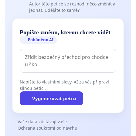
Autor této petice se rozhodl něco změnit a
jednat. Uděláte to samé?
5. Aktivní mezinárodní spolupráci, zejména v rámci
Evropské unie, s cílem koordinovaného přístupu k
managementu migrujících druhů rybožravých
Popište změnu, kterou chcete vidět
ptáků.
Poháněno AI
6. Podporu revitalizačních opatření na vodních
tocích, zaměřených na obnovu přirozené struktury
koryt, úkrytových možností a břehových porostů.
Závěr
Napište to vlastními slovy. AI za vás připraví
silnou petici.
Jsme přesvědčeni, že ochrana přírody musí
Vygenerovat petici
vycházet z aktuálních dat a principů udržitelného
hospodaření v člověkem obhospodařované krajině.
Cílem této výzvy není zpochybnění ochrany
Vaše data zůstávají vaše
predátorů jako takové, ale její nezbytná aktualizace
Ochrana soukromí od návrhu
a nastavení funkční rovnováhy, která zajistí