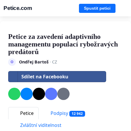
Petice.com
Spustit petici
Petice za zavedení adaptivního
managementu populací rybožravých
predátorů
Ondřej Bartoš
· CZ
O
Sdílet na Facebooku
Petice
Podpisy
12 942
Zvláštní viditelnost