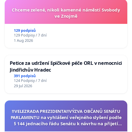
Chceme zelené, nikoli kamenné náměstí Svobody
ve Znojmě
129 podpisů
129 Podpisy / 7 dní
1 Aug 2026
Petice za udržení špičkové péče ORL v nemocnici
Jindřichův Hradec
391 podpisů
124 Podpisy / 7 dní
29 Jul 2026
‼️VELEZRADA PREZIDENTA‼️VÝZVA OBČANŮ SENÁTU
PARLAMENTU na vyhlášení veřejného slyšení podle
§ 144 jednacího řádu Senátu k návrhu na přijetí
usnesení k podání ústavní žaloby na prezidenta