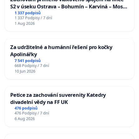
S2 v úseku Ostrava – Bohumín – Karviná – Mosty
u Jablunkova
1 337 podpisů
1 337 Podpisy / 7 dní
1 Aug 2026
Za udržitelné a humánní řešení pro kočky
Apolinářky
7 541 podpisů
668 Podpisy / 7 dní
10 Jun 2026
Petice za zachování suverenity Katedry
divadelní vědy na FF UK
476 podpisů
476 Podpisy / 7 dní
6 Aug 2026