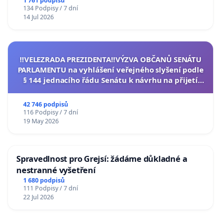
1 761 podpisů
134 Podpisy / 7 dní
14 Jul 2026
‼️VELEZRADA PREZIDENTA‼️VÝZVA OBČANŮ SENÁTU
PARLAMENTU na vyhlášení veřejného slyšení podle
§ 144 jednacího řádu Senátu k návrhu na přijetí
usnesení k podání ústavní žaloby na prezidenta
republiky
42 746 podpisů
116 Podpisy / 7 dní
19 May 2026
Spravedlnost pro Grejsí: žádáme důkladné a
nestranné vyšetření
1 680 podpisů
111 Podpisy / 7 dní
22 Jul 2026