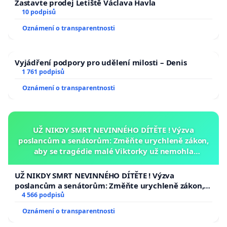
Zastavte prodej Letiště Václava Havla
10 podpisů
Oznámení o transparentnosti
Vyjádření podpory pro udělení milosti – Denis
1 761 podpisů
Oznámení o transparentnosti
UŽ NIKDY SMRT NEVINNÉHO DÍTĚTE ! Výzva
poslancům a senátorům: Změňte urychleně zákon,
aby se tragédie malé Viktorky už nemohla
opakovat!
UŽ NIKDY SMRT NEVINNÉHO DÍTĚTE ! Výzva
poslancům a senátorům: Změňte urychleně zákon,
aby se tragédie malé Viktorky už nemohla opakovat!
4 566 podpisů
Oznámení o transparentnosti