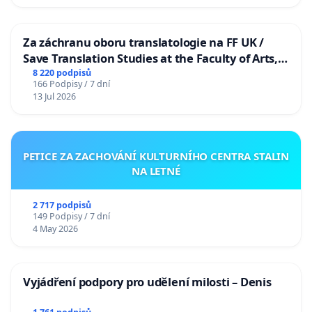
Za záchranu oboru translatologie na FF UK /
Save Translation Studies at the Faculty of Arts,
Charles University
8 220 podpisů
166 Podpisy / 7 dní
13 Jul 2026
PETICE ZA ZACHOVÁNÍ KULTURNÍHO CENTRA STALIN
NA LETNÉ
2 717 podpisů
149 Podpisy / 7 dní
4 May 2026
Vyjádření podpory pro udělení milosti – Denis