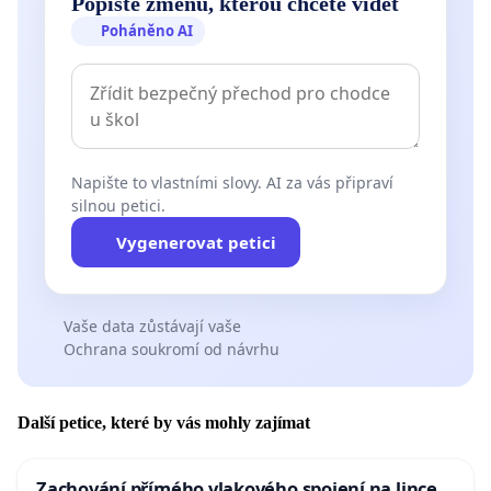
Popište změnu, kterou chcete vidět
Poháněno AI
Napište to vlastními slovy. AI za vás připraví
silnou petici.
Vygenerovat petici
Vaše data zůstávají vaše
Ochrana soukromí od návrhu
Další petice, které by vás mohly zajímat
Zachování přímého vlakového spojení na lince