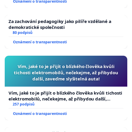
Oznámení o transparentnosti
Za zachování pedagogiky jako pilíře vzdělané a
demokratické společnosti
80 podpisů
Oznámení o transparentnosti
Vím, jaké to je přijít o blízkého člověka kvůli
tichosti elektromobilů, nečekejme, až přibydou
další, zaveďme slyšitelná auta!
Vím, jaké to je přijít o blízkého člověka kvůli tichosti
elektromobilů, nečekejme, až přibydou další,
zaveďme slyšitelná auta!
257 podpisů
Oznámení o transparentnosti