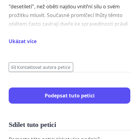
"desetiletí", než oběti najdou vnitřní sílu o svém
prožitku mluvit. Současné promlčecí lhůty těmto
obětem často zavírají dveře ke spravedlnosti právě
ve chvíli, kdy jsou připraveni promluvit
Ukázat více
Spravedlnost nesmí mít datum spotřeby
- Pokud
pachatel vážně ublíží druhému člověku, čas by
neměl být jeho spojencem, který ho zbaví
Kontaktovat autora petice
zodpovědnosti za své vykonané činy.
Podpora obětem:
zrušení promlčecích lhůt u těch
nejzávažnějších činů vnímáme jako projev úcty k
Podepsat tuto petici
obětem. Je to vzkaz, že na jejich příběhu záleží i po
mnoha letech a že stát je připraven naslouchat a
jednat kdykoli
Sdílet tuto petici