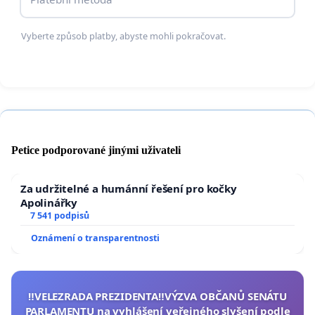
Vyberte způsob platby, abyste mohli pokračovat.
Petice podporované jinými uživateli
Za udržitelné a humánní řešení pro kočky
Apolinářky
7 541 podpisů
Oznámení o transparentnosti
‼️VELEZRADA PREZIDENTA‼️VÝZVA OBČANŮ SENÁTU
PARLAMENTU na vyhlášení veřejného slyšení podle