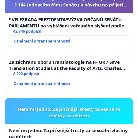
§ 144 jednacího řádu Senátu k návrhu na přijetí
usnesení k podání ústavní žaloby na prezidenta
republiky
‼️VELEZRADA PREZIDENTA‼️VÝZVA OBČANŮ SENÁTU
PARLAMENTU na vyhlášení veřejného slyšení podle §
144 jednacího řádu Senátu k návrhu na přijetí
42 746 podpisů
usnesení k podání ústavní žaloby na prezidenta
Oznámení o transparentnosti
republiky
Za záchranu oboru translatologie na FF UK / Save
Translation Studies at the Faculty of Arts, Charles
University
8 220 podpisů
Oznámení o transparentnosti
Není mi jedno: Za přísnější tresty za sexuální
zločiny na dětech
Není mi jedno: Za přísnější tresty za sexuální zločiny
na dětech