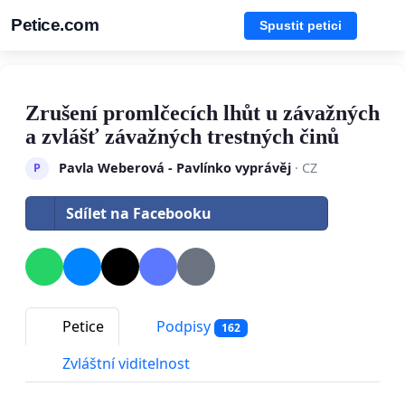
Petice.com
Spustit petici
Zrušení promlčecích lhůt u závažných
a zvlášť závažných trestných činů
Pavla Weberová - Pavlínko vyprávěj
· CZ
P
Sdílet na Facebooku
Petice
Podpisy
162
Zvláštní viditelnost