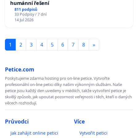
humánní řešení
811 podpisů
33 Podpisy / 7 dní
14 Jul 2026
1
2
3
4
5
6
7
8
»
Petice.com
Poskytujeme zdarma hosting pro on-line petice. Vytvořte
profesionální on-line petici díky našim výkonným službám. Naše
petice jsou každý den uvedeny v médiích, takže vytvoření petice je
skvělý způsob, jak upoutat pozornost veřejnosti i těch, kteří o daných
věcech rozhodují.
Průvodci
Více
Jak zahájit online petici
Vytvořit petici