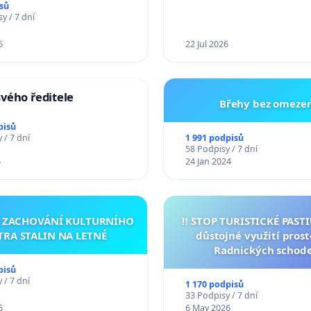
sů
y / 7 dní
6
22 Jul 2026
vého ředitele
Břehy bez omezen
pisů
1 991 podpisů
 / 7 dní
58 Podpisy / 7 dní
6
24 Jan 2024
A ZACHOVÁNÍ KULTURNÍHO
‼️ STOP TURISTICKÉ PAST
TRA STALIN NA LETNÉ
důstojné využití pros
Radnických schod
pisů
 / 7 dní
1 170 podpisů
33 Podpisy / 7 dní
6
6 May 2026