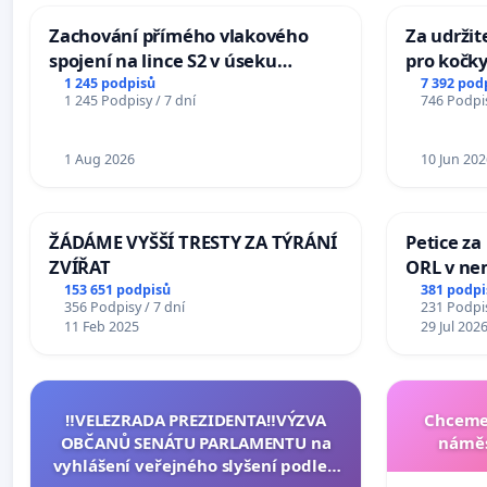
Zachování přímého vlakového
Za udržit
spojení na lince S2 v úseku
pro kočky
Ostrava – Bohumín – Karviná –
1 245 podpisů
7 392 pod
1 245 Podpisy / 7 dní
746 Podpis
Mosty u Jablunkova
1 Aug 2026
10 Jun 202
ŽÁDÁME VYŠŠÍ TRESTY ZA TÝRÁNÍ
Petice za
ZVÍŘAT
ORL v nem
Hradec
153 651 podpisů
381 podpi
356 Podpisy / 7 dní
231 Podpis
11 Feb 2025
29 Jul 202
‼️VELEZRADA PREZIDENTA‼️VÝZVA
Chceme 
OBČANŮ SENÁTU PARLAMENTU na
náměs
vyhlášení veřejného slyšení podle §