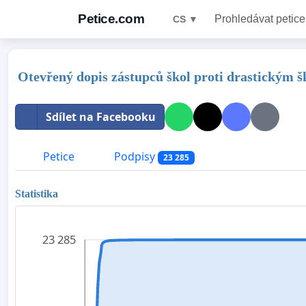
Petice.com
Prohledávat petice
CS ▼
Otevřený dopis zástupců škol proti drastickým š
Sdílet na Facebooku
Petice
Podpisy
23 285
Statistika
23 285