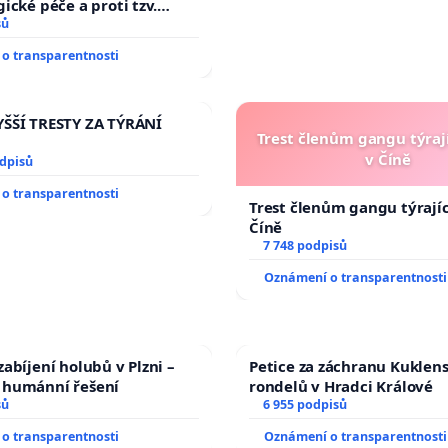
ické péče a proti tzv.
zaci operačních výkonů
sů
o transparentnosti
ŠŠÍ TRESTY ZA TÝRÁNÍ
Trest členům gangu týrají
v Číně
odpisů
o transparentnosti
Trest členům gangu týrajíc
Číně
7 748 podpisů
Oznámení o transparentnosti
abíjení holubů v Plzni –
Petice za záchranu Kuklen
humánní řešení
rondelů v Hradci Králové
sů
6 955 podpisů
o transparentnosti
Oznámení o transparentnosti