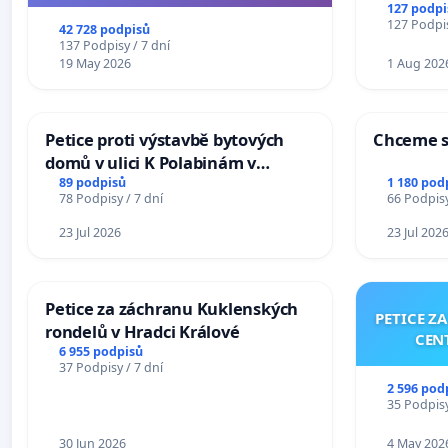
144 jednacího řádu Senátu k návrhu
127 podpi
na přijetí usnesení k podání ústavní
127 Podpis
42 728 podpisů
žaloby na prezidenta republiky
137 Podpisy / 7 dní
19 May 2026
1 Aug 202
Petice proti výstavbě bytových
Chceme s
domů v ulici K Polabinám v
Pardubicích
89 podpisů
1 180 pod
78 Podpisy / 7 dní
66 Podpisy
23 Jul 2026
23 Jul 202
Petice za záchranu Kuklenských
PETICE Z
rondelů v Hradci Králové
CEN
6 955 podpisů
37 Podpisy / 7 dní
2 596 pod
35 Podpisy
30 Jun 2026
4 May 202