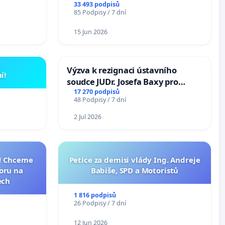
33 493 podpisů
85 Podpisy / 7 dní
15 Jun 2026
Výzva k rezignaci ústavního
í!
soudce JUDr. Josefa Baxy pro
ohrožení důvěry ve spravedlivý
17 270 podpisů
48 Podpisy / 7 dní
proces
2 Jul 2026
I! Chceme
Petice za demisi vlády Ing. Andreje
toru na
Babiše, SPD a Motoristů
ech
1 816 podpisů
26 Podpisy / 7 dní
12 Jun 2026