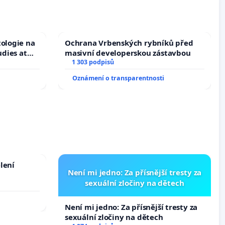
tologie na
Ochrana Vrbenských rybníků před
udies at
masivní developerskou zástavbou
s
1 303 podpisů
Oznámení o transparentnosti
lení
Není mi jedno: Za přísnější tresty za
sexuální zločiny na dětech
Není mi jedno: Za přísnější tresty za
sexuální zločiny na dětech