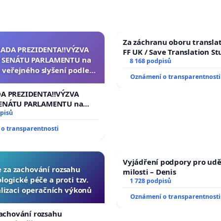
Za záchranu oboru transla
RADA PREZIDENTA‼️VÝZVA
FF UK / Save Translation St
 SENÁTU PARLAMENTU na
the Faculty of Arts, Charle
8 168 podpisů
 veřejného slyšení podle §
University
Oznámení o transparentnosti
cího řádu Senátu k návrhu
í usnesení k podání ústavní
DA PREZIDENTA‼️VÝZVA
na prezidenta republiky
ENÁTU PARLAMENTU na
veřejného slyšení podle §
pisů
ího řádu Senátu k návrhu
o transparentnosti
 usnesení k podání ústavní
prezidenta republiky
Vyjádření podpory pro udě
e za zachování rozsahu
milosti – Denis
logické péče a proti tzv.
1 728 podpisů
lizaci operačních výkonů
Oznámení o transparentnosti
zachování rozsahu