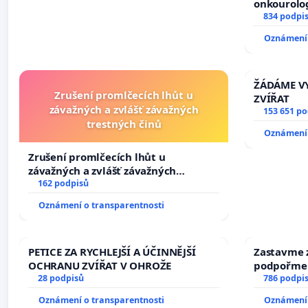
onkourolog
docentrali
834 podpi
Oznámení 
ŽÁDÁME VY
Zrušení promlčecích lhůt u
ZVÍŘAT
závažných a zvlášť závažných
153 651 p
trestných činů
Oznámení 
Zrušení promlčecích lhůt u
závažných a zvlášť závažných
trestných činů
162 podpisů
Oznámení o transparentnosti
PETICE ZA RYCHLEJŠÍ A ÚČINNĚJŠÍ
Zastavme z
OCHRANU ZVÍŘAT V OHROŽE
podpořme 
28 podpisů
786 podpi
Oznámení o transparentnosti
Oznámení 