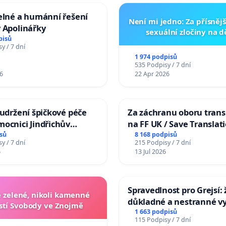
elné a humánní řešení
Není mi jedno: Za přísnějš
 Apolinářky
sexuální zločiny na 
pisů
y / 7 dní
1 974 podpisů
535 Podpisy / 7 dní
6
22 Apr 2026
 udržení špičkové péče
Za záchranu oboru trans
ocnici Jindřichův
na FF UK / Save Translat
Studies at the Faculty of 
sů
8 168 podpisů
y / 7 dní
215 Podpisy / 7 dní
Charles University
6
13 Jul 2026
Spravedlnost pro Grejsí
zelené, nikoli kamenné
důkladné a nestranné vy
tí Svobody ve Znojmě
1 663 podpisů
115 Podpisy / 7 dní