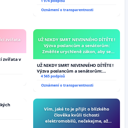
1 974 podpisů
Oznámení o transparentnosti
cí zvířata
UŽ NIKDY SMRT NEVINNÉHO DÍTĚTE !
Výzva poslancům a senátorům:
Změňte urychleně zákon, aby se
tragédie malé Viktorky už nemohla
í zvířata v
opakovat!
UŽ NIKDY SMRT NEVINNÉHO DÍTĚTE !
Výzva poslancům a senátorům:
Změňte urychleně zákon, aby se
4 565 podpisů
tragédie malé Viktorky už nemohla
Oznámení o transparentnosti
opakovat!
ských
Vím, jaké to je přijít o blízkého
člověka kvůli tichosti
elektromobilů, nečekejme, až
přibydou další, zaveďme slyšitelná