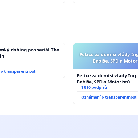
český dabing pro seriál The
Petice za demisi vlády In
in
Babiše, SPD a Motor
o transparentnosti
Petice za demisi vlády Ing
Babiše, SPD a Motoristů
1 816 podpisů
Oznámení o transparentnosti