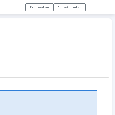
Přihlásit se
Spustit petici