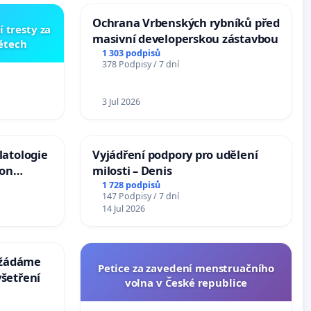
Ochrana Vrbenských rybníků před
í tresty za
masivní developerskou zástavbou
dětech
1 303 podpisů
378 Podpisy / 7 dní
3 Jul 2026
latologie
Vyjádření podpory pro udělení
ion
milosti – Denis
Arts,
1 728 podpisů
147 Podpisy / 7 dní
14 Jul 2026
: žádáme
Petice za zavedení menstruačního
šetření
volna v České republice