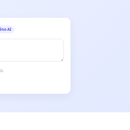
ěno AI
ci.