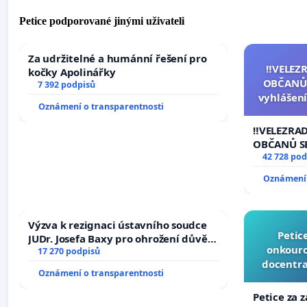
Petice podporované jinými uživateli
Za udržitelné a humánní řešení pro
‼️VELEZ
kočky Apolinářky
OBČANŮ
7 392 podpisů
vyhlášení
Oznámení o transparentnosti
144 jedna
na přijet
‼️VELEZRA
žaloby 
OBČANŮ S
vyhlášení 
42 728 pod
144 jednac
Oznámení 
na přijetí
žaloby na 
Výzva k rezignaci ústavního soudce
Petic
JUDr. Josefa Baxy pro ohrožení důvěry
onkouro
ve spravedlivý proces
17 270 podpisů
docentra
Oznámení o transparentnosti
Petice za 