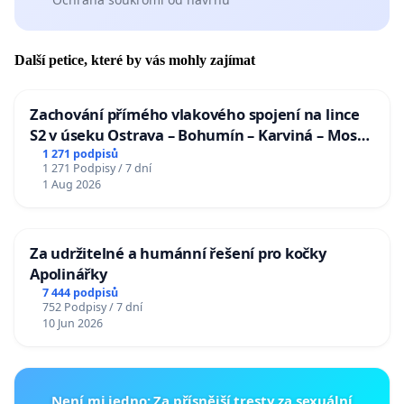
Další petice, které by vás mohly zajímat
Zachování přímého vlakového spojení na lince
S2 v úseku Ostrava – Bohumín – Karviná – Mosty
u Jablunkova
1 271 podpisů
1 271 Podpisy / 7 dní
1 Aug 2026
Za udržitelné a humánní řešení pro kočky
Apolinářky
7 444 podpisů
752 Podpisy / 7 dní
10 Jun 2026
Není mi jedno: Za přísnější tresty za sexuální