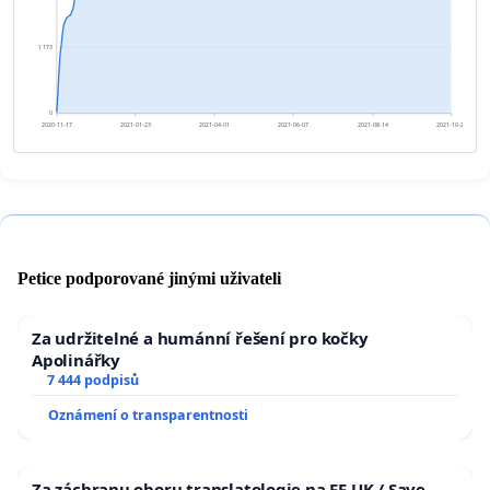
1 173
0
2020-11-17
2021-01-23
2021-04-01
2021-06-07
2021-08-14
2021-10-20
Petice podporované jinými uživateli
Za udržitelné a humánní řešení pro kočky
Apolinářky
7 444 podpisů
Oznámení o transparentnosti
Za záchranu oboru translatologie na FF UK / Save