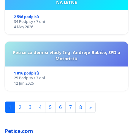
NA LETNÉ
2 596 podpisů
34 Podpisy / 7 dní
4 May 2026
Petice za demisi vlády Ing. Andreje Babiše, SPD a
Motoristů
1 816 podpisů
25 Podpisy / 7 dní
12 Jun 2026
1
2
3
4
5
6
7
8
»
Petice.com