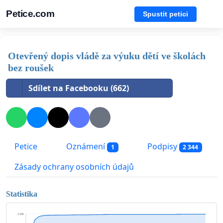
Petice.com
Spustit petici
Otevřený dopis vládě za výuku dětí ve školách
bez roušek
Sdílet na Facebooku (662)
Petice
Oznámení
Podpisy
1
2 344
Zásady ochrany osobních údajů
Statistika
2 345