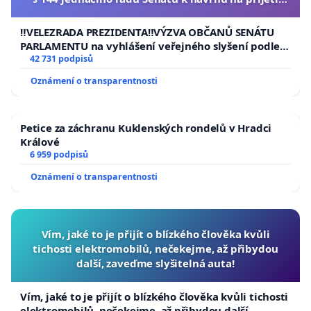
usnesení k podání ústavní žaloby na prezidenta
republiky
‼️VELEZRADA PREZIDENTA‼️VÝZVA OBČANŮ SENÁTU
PARLAMENTU na vyhlášení veřejného slyšení podle §
144 jednacího řádu Senátu k návrhu na přijetí
42 731 podpisů
usnesení k podání ústavní žaloby na prezidenta
Oznámení o transparentnosti
republiky
Petice za záchranu Kuklenských rondelů v Hradci
Králové
6 959 podpisů
Oznámení o transparentnosti
Vím, jaké to je přijít o blízkého člověka kvůli
tichosti elektromobilů, nečekejme, až přibydou
další, zaveďme slyšitelná auta!
Vím, jaké to je přijít o blízkého člověka kvůli tichosti
elektromobilů, nečekejme, až přibydou další,