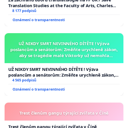
Translation Studies at the Faculty of Arts, Charles
University
8 177 podpisů
Oznámení o transparentnosti
UŽ NIKDY SMRT NEVINNÉHO DÍTĚTE ! Výzva
poslancům a senátorům: Změňte urychleně zákon,
aby se tragédie malé Viktorky už nemohla
opakovat!
UŽ NIKDY SMRT NEVINNÉHO DÍTĚTE ! Výzva
poslancům a senátorům: Změňte urychleně zákon,
aby se tragédie malé Viktorky už nemohla opakovat!
4 565 podpisů
Oznámení o transparentnosti
Trest členům gangu týrající zvířata v Číně
Trest členům gangu týrající zvířata v Číně