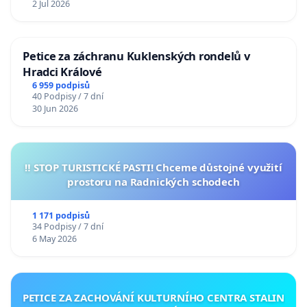
2 Jul 2026
Petice za záchranu Kuklenských rondelů v
Hradci Králové
6 959 podpisů
40 Podpisy / 7 dní
30 Jun 2026
‼️ STOP TURISTICKÉ PASTI! Chceme důstojné využití
prostoru na Radnických schodech
1 171 podpisů
34 Podpisy / 7 dní
6 May 2026
PETICE ZA ZACHOVÁNÍ KULTURNÍHO CENTRA STALIN