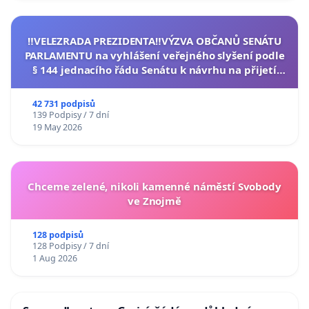
‼️VELEZRADA PREZIDENTA‼️VÝZVA OBČANŮ SENÁTU
PARLAMENTU na vyhlášení veřejného slyšení podle
§ 144 jednacího řádu Senátu k návrhu na přijetí
usnesení k podání ústavní žaloby na prezidenta
republiky
42 731 podpisů
139 Podpisy / 7 dní
19 May 2026
Chceme zelené, nikoli kamenné náměstí Svobody
ve Znojmě
128 podpisů
128 Podpisy / 7 dní
1 Aug 2026