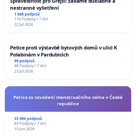
Spravedlnost pro Grejsí: žádáme důkladné a
nestranné vyšetření
1 668 podpisů
116 Podpisy / 7 dní
22 Jul 2026
Petice proti výstavbě bytových domů v ulici K
Polabinám v Pardubicích
99 podpisů
88 Podpisy / 7 dní
23 Jul 2026
Petice za zavedení menstruačního volna v České
republice
33 496 podpisů
83 Podpisy / 7 dní
15 Jun 2026