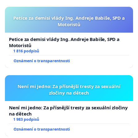
Petice za demisi vlády Ing. Andreje Babiše, SPD a
Motoristů
Petice za demisi vlády Ing. Andreje Babiše, SPD a
Motoristů
1 816 podpisů
Oznámení o transparentnosti
Není mi jedno: Za přísnější tresty za sexuální
zločiny na dětech
Není mi jedno: Za přísnější tresty za sexuální zločiny
na dětech
1 983 podpisů
Oznámení o transparentnosti