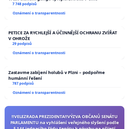
7 748 podpisů
Oznámení o transparentnosti
PETICE ZA RYCHLEJŠÍ A ÚČINNĚJŠÍ OCHRANU ZVÍŘAT
V OHROŽE
29 podpisů
Oznámení o transparentnosti
Zastavme zabíjení holubů v Plzni – podpořme
humánní řešení
787 podpisů
Oznámení o transparentnosti
‼️VELEZRADA PREZIDENTA‼️VÝZVA OBČANŮ SENÁTU
PARLAMENTU na vyhlášení veřejného slyšení podle
§ 144 jednacího řádu Senátu k návrhu na přijetí