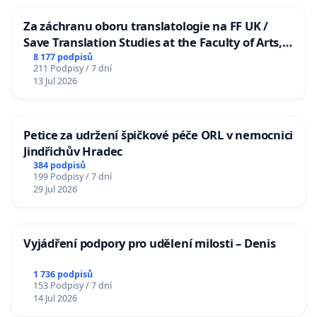
Za záchranu oboru translatologie na FF UK /
Save Translation Studies at the Faculty of Arts,
Charles University
8 177 podpisů
211 Podpisy / 7 dní
13 Jul 2026
Petice za udržení špičkové péče ORL v nemocnici
Jindřichův Hradec
384 podpisů
199 Podpisy / 7 dní
29 Jul 2026
Vyjádření podpory pro udělení milosti – Denis
1 736 podpisů
153 Podpisy / 7 dní
14 Jul 2026