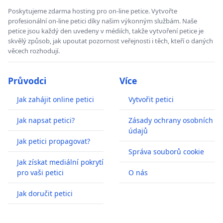
Poskytujeme zdarma hosting pro on-line petice. Vytvořte
profesionální on-line petici díky našim výkonným službám. Naše
petice jsou každý den uvedeny v médiích, takže vytvoření petice je
skvělý způsob, jak upoutat pozornost veřejnosti i těch, kteří o daných
věcech rozhodují.
Průvodci
Více
Jak zahájit online petici
Vytvořit petici
Jak napsat petici?
Zásady ochrany osobních
údajů
Jak petici propagovat?
Správa souborů cookie
Jak získat mediální pokrytí
pro vaši petici
O nás
Jak doručit petici