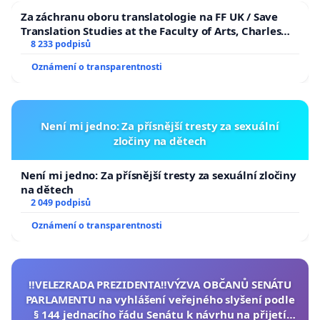
Za záchranu oboru translatologie na FF UK / Save
Translation Studies at the Faculty of Arts, Charles
University
8 233 podpisů
Oznámení o transparentnosti
Není mi jedno: Za přísnější tresty za sexuální
zločiny na dětech
Není mi jedno: Za přísnější tresty za sexuální zločiny
na dětech
2 049 podpisů
Oznámení o transparentnosti
‼️VELEZRADA PREZIDENTA‼️VÝZVA OBČANŮ SENÁTU
PARLAMENTU na vyhlášení veřejného slyšení podle
§ 144 jednacího řádu Senátu k návrhu na přijetí