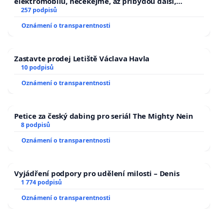
elektromobilů, nečekejme, až přibydou další,
zaveďme slyšitelná auta!
257 podpisů
Oznámení o transparentnosti
Zastavte prodej Letiště Václava Havla
10 podpisů
Oznámení o transparentnosti
Petice za český dabing pro seriál The Mighty Nein
8 podpisů
Oznámení o transparentnosti
Vyjádření podpory pro udělení milosti – Denis
1 774 podpisů
Oznámení o transparentnosti