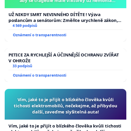
aby se tragédie malé Viktorky už nemohla
opakovat!
UŽ NIKDY SMRT NEVINNÉHO DÍTĚTE ! Výzva
poslancům a senátorům: Změňte urychleně zákon,
aby se tragédie malé Viktorky už nemohla opakovat!
4 569 podpisů
Oznámení o transparentnosti
PETICE ZA RYCHLEJŠÍ A ÚČINNĚJŠÍ OCHRANU ZVÍŘAT
V OHROŽE
33 podpisů
Oznámení o transparentnosti
Vím, jaké to je přijít o blízkého člověka kvůli
tichosti elektromobilů, nečekejme, až přibydou
další, zaveďme slyšitelná auta!
Vím, jaké to je přijít o blízkého člověka kvůli tichosti