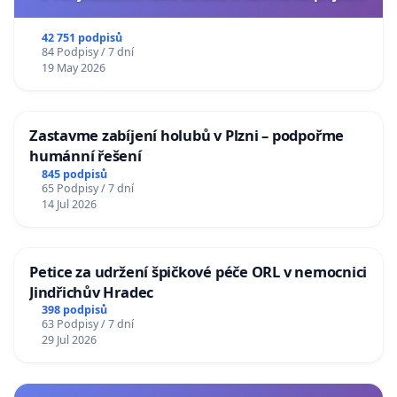
usnesení k podání ústavní žaloby na prezidenta
republiky
42 751 podpisů
84 Podpisy / 7 dní
19 May 2026
Zastavme zabíjení holubů v Plzni – podpořme
humánní řešení
845 podpisů
65 Podpisy / 7 dní
14 Jul 2026
Petice za udržení špičkové péče ORL v nemocnici
Jindřichův Hradec
398 podpisů
63 Podpisy / 7 dní
29 Jul 2026