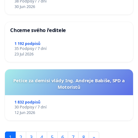
38 Podpisy / 7 dní
30 Jun 2026
Chceme svého ředitele
1 192 podpisů
35 Podpisy / 7 dní
23 Jul 2026
Petice za demisi vlády Ing. Andreje Babiše, SPD a
Motoristů
1 832 podpisů
30 Podpisy / 7 dní
12 Jun 2026
1
2
3
4
5
6
7
8
»