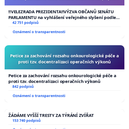
usnesení k podání ústavní žaloby na prezidenta
republiky
‼️VELEZRADA PREZIDENTA‼️VÝZVA OBČANŮ SENÁTU
PARLAMENTU na vyhlášení veřejného slyšení podle §
144 jednacího řádu Senátu k návrhu na přijetí
42 751 podpisů
usnesení k podání ústavní žaloby na prezidenta
Oznámení o transparentnosti
republiky
Petice za zachování rozsahu onkourologické péče a
proti tzv. docentralizaci operačních výkonů
Petice za zachování rozsahu onkourologické péče a
proti tzv. docentralizaci operačních výkonů
842 podpisů
Oznámení o transparentnosti
ŽÁDÁME VYŠŠÍ TRESTY ZA TÝRÁNÍ ZVÍŘAT
153 740 podpisů