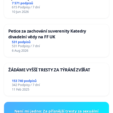
7 571 podpisů
615 Podpisy / 7 dní
10 Jun 2026
Petice za zachování suverenity Katedry
divadelní vědy na FF UK
531 podpisů
531 Podpisy / 7 dní
6 Aug 2026
ŽÁDÁME VYŠŠÍ TRESTY ZA TÝRÁNÍ ZVÍŘAT
153 740 podpisů
342 Podpisy / 7 dní
11 Feb 2025
Není mi jedno: Za přísnější tresty za sexuální