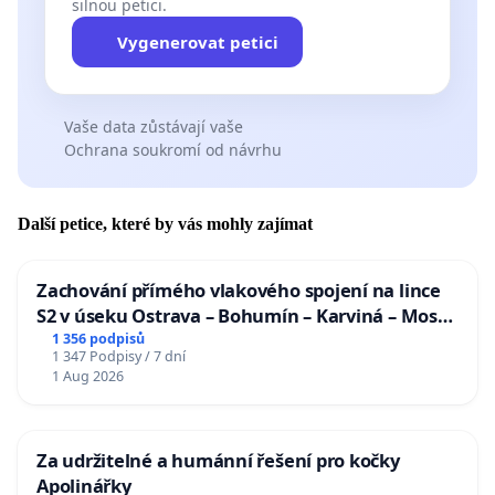
silnou petici.
Vygenerovat petici
Vaše data zůstávají vaše
Ochrana soukromí od návrhu
Další petice, které by vás mohly zajímat
Zachování přímého vlakového spojení na lince
S2 v úseku Ostrava – Bohumín – Karviná – Mosty
u Jablunkova
1 356 podpisů
1 347 Podpisy / 7 dní
1 Aug 2026
Za udržitelné a humánní řešení pro kočky
Apolinářky