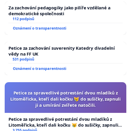
Za zachování pedagogiky jako pilíře vzdělané a
demokratické společnosti
112 podpisů
Oznámení o transparentnosti
Petice za zachování suverenity Katedry divadelní
vědy na FF UK
531 podpisů
Oznámení o transparentnosti
Petice za spravedlivé potrestání dvou mladíků z
Litoměřicka, kteří dali kočku 😿 do sušičky, zapnuli
ji a umírání zvířete natočili.
Petice za spravedlivé potrestání dvou mladíků z
Litoměřicka, kteří dali kočku 😿 do sušičky, zapnuli ji
a umírání zvířete natočili.
3 755 podpisů