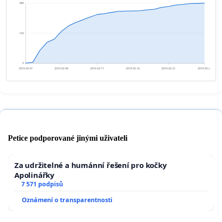
286
143
0
2019-02-01
2019-02-06
2019-02-11
2019-02-16
2019-02-21
2019-02-26
Petice podporované jinými uživateli
Za udržitelné a humánní řešení pro kočky
Apolinářky
7 571 podpisů
Oznámení o transparentnosti