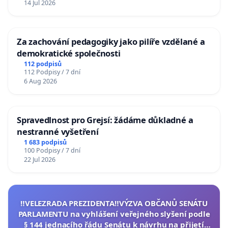
14 Jul 2026
Za zachování pedagogiky jako pilíře vzdělané a
demokratické společnosti
112 podpisů
112 Podpisy / 7 dní
6 Aug 2026
Spravedlnost pro Grejsí: žádáme důkladné a
nestranné vyšetření
1 683 podpisů
100 Podpisy / 7 dní
22 Jul 2026
‼️VELEZRADA PREZIDENTA‼️VÝZVA OBČANŮ SENÁTU
PARLAMENTU na vyhlášení veřejného slyšení podle
§ 144 jednacího řádu Senátu k návrhu na přijetí