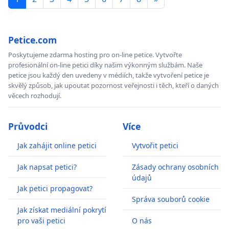
Petice.com
Poskytujeme zdarma hosting pro on-line petice. Vytvořte
profesionální on-line petici díky našim výkonným službám. Naše
petice jsou každý den uvedeny v médiích, takže vytvoření petice je
skvělý způsob, jak upoutat pozornost veřejnosti i těch, kteří o daných
věcech rozhodují.
Průvodci
Více
Jak zahájit online petici
Vytvořit petici
Jak napsat petici?
Zásady ochrany osobních
údajů
Jak petici propagovat?
Správa souborů cookie
Jak získat mediální pokrytí
pro vaši petici
O nás