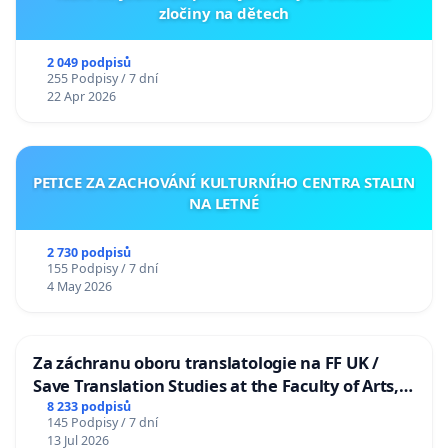
zločiny na dětech
2 049 podpisů
255 Podpisy / 7 dní
22 Apr 2026
PETICE ZA ZACHOVÁNÍ KULTURNÍHO CENTRA STALIN
NA LETNÉ
2 730 podpisů
155 Podpisy / 7 dní
4 May 2026
Za záchranu oboru translatologie na FF UK /
Save Translation Studies at the Faculty of Arts,
Charles University
8 233 podpisů
145 Podpisy / 7 dní
13 Jul 2026