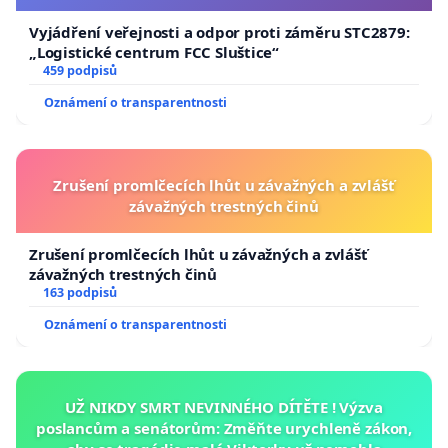
Vyjádření veřejnosti a odpor proti záměru STC2879:
„Logistické centrum FCC Sluštice“
459 podpisů
Oznámení o transparentnosti
Zrušení promlčecích lhůt u závažných a zvlášť
závažných trestných činů
Zrušení promlčecích lhůt u závažných a zvlášť
závažných trestných činů
163 podpisů
Oznámení o transparentnosti
UŽ NIKDY SMRT NEVINNÉHO DÍTĚTE ! Výzva
poslancům a senátorům: Změňte urychleně zákon,