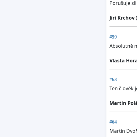
Porušuje sl
Jiri Krchov
(
#59
Absolutně n
Vlasta Hor
#63
Ten člověk 
Martin Pol
#64
Martin Dvoř