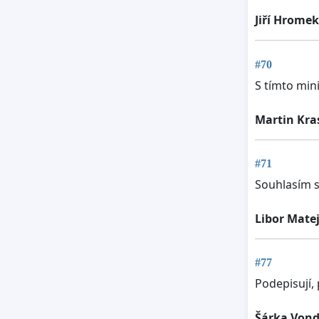
Jiří Hromek
#70
S tímto min
Martin Kra
#71
Souhlasím s 
Libor Matej
#77
Podepisují, 
Šárka Von