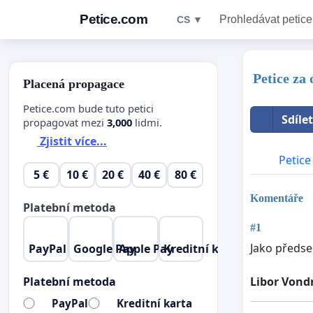
Petice.com
Prohledávat petice
CS ▼
Petice za
Placená propagace
Petice.com bude tuto petici
Sdíle
propagovat mezi
3,000
lidmi.
Zjistit více...
Petice
5 €
10 €
20 €
40 €
80 €
Komentáře
Platební metoda
#1
Jako předse
PayPal
Google Pay
Apple Pay
Kreditní karta
Libor Vond
Platební metoda
PayPal
Kreditní karta