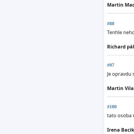
Martin Ma
#88
Tenhle neho
Richard pá
#97
Je opravdu 
Martin Vil
#100
tato osoba 
Irena Baci