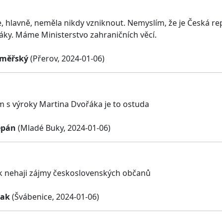
e, hlavně, neměla nikdy vzniknout. Nemyslím, že je Česká re
áky. Máme Ministerstvo zahraničních věcí.
oměřský
(Přerov, 2024-01-06)
 s výroky Martina Dvořáka je to ostuda
ěpán
(Mladé Buky, 2024-01-06)
k nehaji zájmy československých občanů
vak
(Švábenice, 2024-01-06)