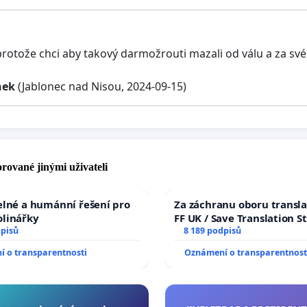
protože chci aby takový darmožrouti mazali od válu a za své 
nek
(Jablonec nad Nisou, 2024-09-15)
rované jinými uživateli
elné a humánní řešení pro
Za záchranu oboru transla
olinářky
FF UK / Save Translation S
dpisů
the Faculty of Arts, Charle
8 189 podpisů
University
 o transparentnosti
Oznámení o transparentnost