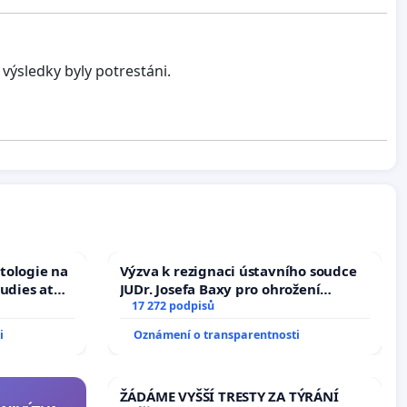
výsledky byly potrestáni.
tologie na
Výzva k rezignaci ústavního soudce
tudies at
JUDr. Josefa Baxy pro ohrožení
s
důvěry ve spravedlivý proces
17 272 podpisů
i
Oznámení o transparentnosti
ŽÁDÁME VYŠŠÍ TRESTY ZA TÝRÁNÍ