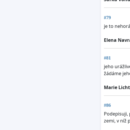
#79
je to nehor
Elena Navr
#81
jeho urážli
žádáme jeho
Marie Lich
#86
Podepisuji, 
zemi, v níž 