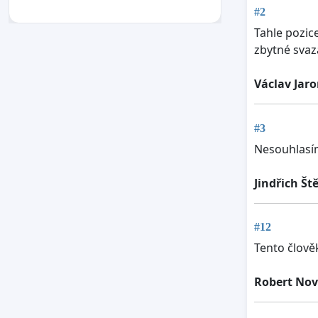
#2
Tahle pozic
zbytné svaz
Václav Jar
#3
Nesouhlasím
Jindřich Št
#12
Tento člově
Robert No