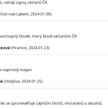
ib, nehájí zajmy občanů ČR.
Ústí nad Labem, 2024-01-06)
eschopný člověk, který škodí občanům ČR.
aková
(Hranice, 2024-01-23)
je naprostý magor.
ák
(Holýšov, 2024-01-25)
ák se zpronevěřuje zájmům čechů, moravanů a slezanů.