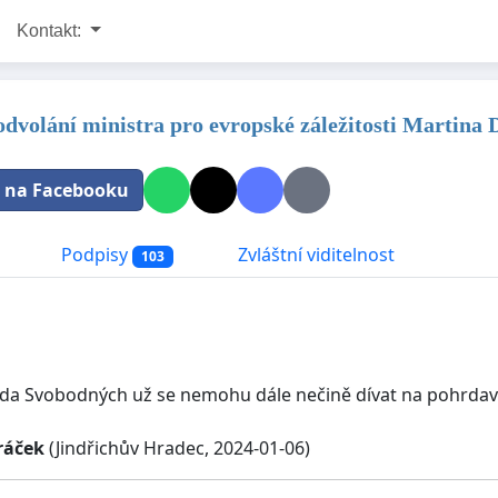
Kontakt:
 odvolání ministra pro evropské záležitosti Martina
t na Facebooku
Podpisy
Zvláštní viditelnost
103
da Svobodných už se nemohu dále nečině dívat na pohrdavé 
ráček
(Jindřichův Hradec, 2024-01-06)