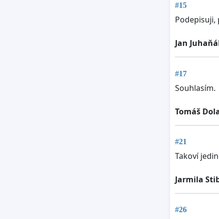
#15
Podepisuji, 
Jan Juhaňá
#17
Souhlasím.
Tomáš Dol
#21
Takoví jedin
Jarmila Sti
#26