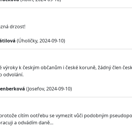
ázná drzost!
átilová
(Úholičky, 2024-09-10)
vé výroky k českým občanům i české koruně, žádný člen česk
 odvolání.
tenberková
(Josefov, 2024-09-10)
protože cítím ootřebu se vymezit vůči podobným pseudopolitik
pracuji a odvádím daně...