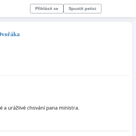
Přihlásit se
Spustit petici
 Dvořáka
a urážlivé chování pana ministra.