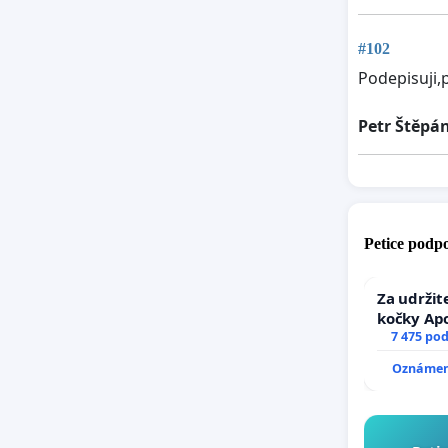
#102
Podepisuji,
Petr Štěpá
Petice podpo
Za udržit
kočky Ap
7 475 po
Oznámení