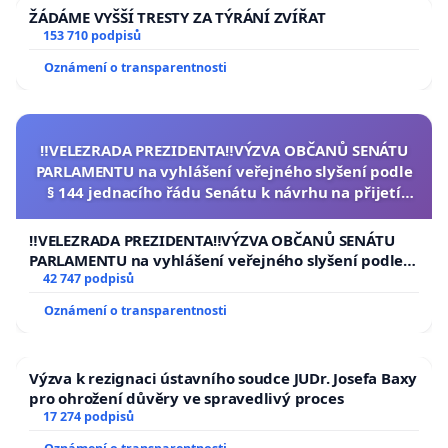
ŽÁDÁME VYŠŠÍ TRESTY ZA TÝRÁNÍ ZVÍŘAT
153 710 podpisů
Oznámení o transparentnosti
‼️VELEZRADA PREZIDENTA‼️VÝZVA OBČANŮ SENÁTU
PARLAMENTU na vyhlášení veřejného slyšení podle
§ 144 jednacího řádu Senátu k návrhu na přijetí
usnesení k podání ústavní žaloby na prezidenta
republiky
‼️VELEZRADA PREZIDENTA‼️VÝZVA OBČANŮ SENÁTU
PARLAMENTU na vyhlášení veřejného slyšení podle §
144 jednacího řádu Senátu k návrhu na přijetí
42 747 podpisů
usnesení k podání ústavní žaloby na prezidenta
Oznámení o transparentnosti
republiky
Výzva k rezignaci ústavního soudce JUDr. Josefa Baxy
pro ohrožení důvěry ve spravedlivý proces
17 274 podpisů