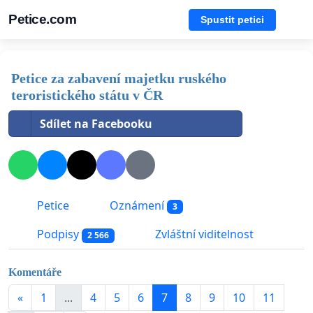
Petice.com
Spustit petici
Petice za zabavení majetku ruského
teroristického státu v ČR
Sdílet na Facebooku
Petice
Oznámení
3
Podpisy
Zvláštní viditelnost
2 566
Komentáře
«
1
...
4
5
6
7
8
9
10
11