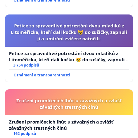
Oznámení o transparentnosti
Petice za spravedlivé potrestání dvou mladíků z
Litoměřicka, kteří dali kočku 😿 do sušičky, zapnuli
ji a umírání zvířete natočili.
Petice za spravedlivé potrestání dvou mladíků z
Litoměřicka, kteří dali kočku 😿 do sušičky, zapnuli ji
a umírání zvířete natočili.
3 754 podpisů
Oznámení o transparentnosti
Zrušení promlčecích lhůt u závažných a zvlášť
závažných trestných činů
Zrušení promlčecích lhůt u závažných a zvlášť
závažných trestných činů
162 podpisů