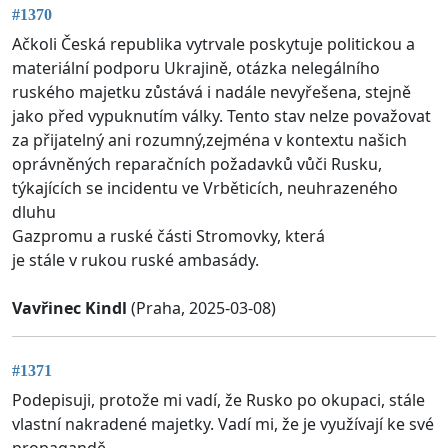
#1370
Ačkoli Česká republika vytrvale poskytuje politickou a
materiální podporu Ukrajině, otázka nelegálního
ruského majetku zůstává i nadále nevyřešena, stejně
jako před vypuknutím války. Tento stav nelze považovat
za přijatelný ani rozumný,zejména v kontextu našich
oprávněných reparačních požadavků vůči Rusku,
týkajících se incidentu ve Vrběticích, neuhrazeného
dluhu
Gazpromu a ruské části Stromovky, která
je stále v rukou ruské ambasády.
Vavřinec Kindl
(Praha, 2025-03-08)
#1371
Podepisuji, protože mi vadí, že Rusko po okupaci, stále
vlastní nakradené majetky. Vadí mi, že je využívají ke své
propagandě.