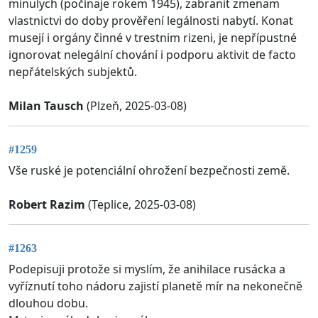
minulych (počínaje rokem 1945), zabranit zmenam
vlastnictvi do doby prověření legálnosti nabytí. Konat
musejí i orgány činné v trestnim rizeni, je nepřípustné
ignorovat nelegální chování i podporu aktivit de facto
nepřátelských subjektů.
Milan Tausch
(Plzeň, 2025-03-08)
#1259
Vše ruské je potenciální ohrožení bezpečnosti země.
Robert Razim
(Teplice, 2025-03-08)
#1263
Podepisuji protože si myslím, že anihilace rusácka a
vyříznutí toho nádoru zajistí planetě mír na nekonečně
dlouhou dobu.