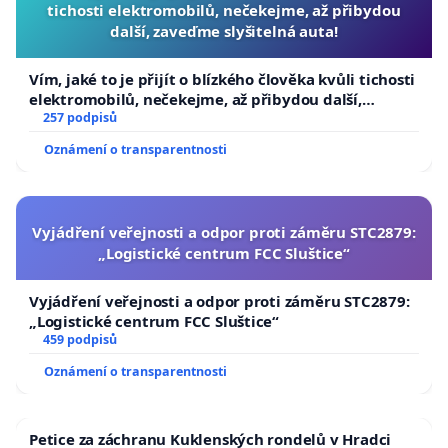
tichosti elektromobilů, nečekejme, až přibydou
další, zaveďme slyšitelná auta!
Vím, jaké to je přijít o blízkého člověka kvůli tichosti
elektromobilů, nečekejme, až přibydou další,
zaveďme slyšitelná auta!
257 podpisů
Oznámení o transparentnosti
Vyjádření veřejnosti a odpor proti záměru STC2879:
„Logistické centrum FCC Sluštice“
Vyjádření veřejnosti a odpor proti záměru STC2879:
„Logistické centrum FCC Sluštice“
459 podpisů
Oznámení o transparentnosti
Petice za záchranu Kuklenských rondelů v Hradci