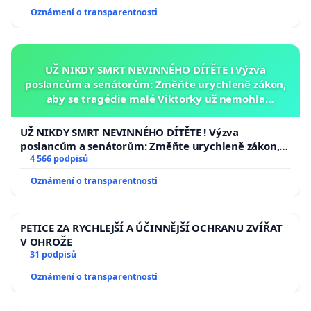
Oznámení o transparentnosti
UŽ NIKDY SMRT NEVINNÉHO DÍTĚTE ! Výzva
poslancům a senátorům: Změňte urychleně zákon,
aby se tragédie malé Viktorky už nemohla
opakovat!
UŽ NIKDY SMRT NEVINNÉHO DÍTĚTE ! Výzva
poslancům a senátorům: Změňte urychleně zákon,
aby se tragédie malé Viktorky už nemohla opakovat!
4 566 podpisů
Oznámení o transparentnosti
PETICE ZA RYCHLEJŠÍ A ÚČINNĚJŠÍ OCHRANU ZVÍŘAT
V OHROŽE
31 podpisů
Oznámení o transparentnosti