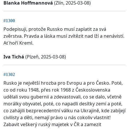
Blanka Hoffmannová
(Zlín, 2025-03-08)
#1300
Podepisuji, protože Russko musí zaplatit za svá
zvěrstva. Pravda a láska musí zvítězit nad lží a nenávistí.
Ať hoří Kreml.
Iva Tichá
(Plzeň, 2025-03-08)
#1302
Rusko je největší hrozba pro Evropu a pro Česko. Poté,
co od roku 1948, přes rok 1968 z Československa
udělali svou gubernii a zdevastovali, co se dalo, včetně
morálky obyvatel, poté, co napadli desítky zemí a poté,
co zahájili bezprecedentní válku na Ukrajině, kde zabíjejí
civilisty a děti, nemají právo u nás cokoliv vlastnit!
Zabavit veškerý ruský majetek v ČR a zamezit