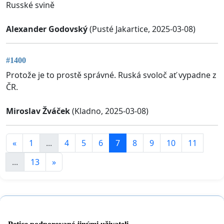
Russké svině
Alexander Godovský
(Pusté Jakartice, 2025-03-08)
#1400
Protože je to prostě správné. Ruská svoloč ať vypadne z
ČR.
Miroslav Žváček
(Kladno, 2025-03-08)
«
1
...
4
5
6
7
8
9
10
11
...
13
»