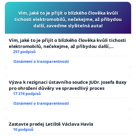
Vím, jaké to je přijít o blízkého člověka kvůli
tichosti elektromobilů, nečekejme, až přibydou
další, zaveďme slyšitelná auta!
Vím, jaké to je přijít o blízkého člověka kvůli tichosti
elektromobilů, nečekejme, až přibydou další,
zaveďme slyšitelná auta!
257 podpisů
Oznámení o transparentnosti
Výzva k rezignaci ústavního soudce JUDr. Josefa Baxy
pro ohrožení důvěry ve spravedlivý proces
17 274 podpisů
Oznámení o transparentnosti
Zastavte prodej Letiště Václava Havla
10 podpisů