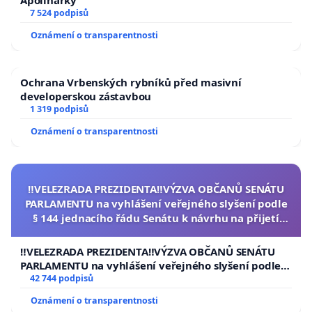
Apolinářky
7 524 podpisů
Oznámení o transparentnosti
Ochrana Vrbenských rybníků před masivní
developerskou zástavbou
1 319 podpisů
Oznámení o transparentnosti
‼️VELEZRADA PREZIDENTA‼️VÝZVA OBČANŮ SENÁTU
PARLAMENTU na vyhlášení veřejného slyšení podle
§ 144 jednacího řádu Senátu k návrhu na přijetí
usnesení k podání ústavní žaloby na prezidenta
republiky
‼️VELEZRADA PREZIDENTA‼️VÝZVA OBČANŮ SENÁTU
PARLAMENTU na vyhlášení veřejného slyšení podle §
144 jednacího řádu Senátu k návrhu na přijetí
42 744 podpisů
usnesení k podání ústavní žaloby na prezidenta
Oznámení o transparentnosti
republiky