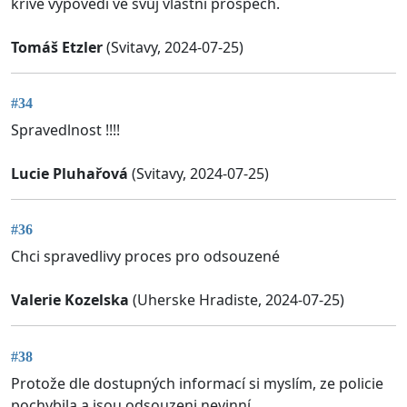
křivé výpovědi ve svůj vlastní prospěch.
Tomáš Etzler
(Svitavy, 2024-07-25)
#34
Spravedlnost !!!!
Lucie Pluhařová
(Svitavy, 2024-07-25)
#36
Chci spravedlivy proces pro odsouzené
Valerie Kozelska
(Uherske Hradiste, 2024-07-25)
#38
Protože dle dostupných informací si myslím, ze policie
pochybila a jsou odsouzeni nevinní.