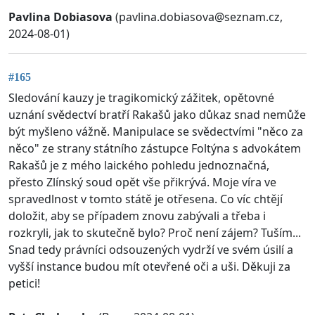
Pavlina Dobiasova
(
pavlina.dobiasova@seznam.cz
,
2024-08-01)
#165
Sledování kauzy je tragikomický zážitek, opětovné
uznání svědectví bratří Rakašů jako důkaz snad nemůže
být myšleno vážně. Manipulace se svědectvími "něco za
něco" ze strany státního zástupce Foltýna s advokátem
Rakašů je z mého laického pohledu jednoznačná,
přesto Zlínský soud opět vše přikrývá. Moje víra ve
spravedlnost v tomto státě je otřesena. Co víc chtějí
doložit, aby se případem znovu zabývali a třeba i
rozkryli, jak to skutečně bylo? Proč není zájem? Tuším...
Snad tedy právníci odsouzených vydrží ve svém úsilí a
vyšší instance budou mít otevřené oči a uši. Děkuji za
petici!