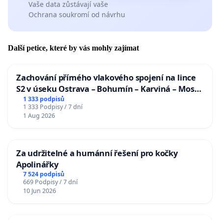
Vaše data zůstávají vaše
Ochrana soukromí od návrhu
Další petice, které by vás mohly zajímat
Zachování přímého vlakového spojení na lince
S2 v úseku Ostrava – Bohumín – Karviná – Mosty
u Jablunkova
1 333 podpisů
1 333 Podpisy / 7 dní
1 Aug 2026
Za udržitelné a humánní řešení pro kočky
Apolinářky
7 524 podpisů
669 Podpisy / 7 dní
10 Jun 2026