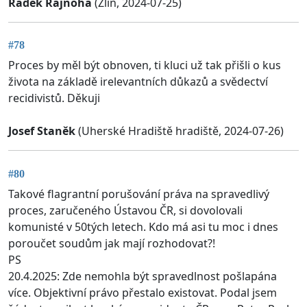
Radek Rajnoha
(Zlín, 2024-07-25)
#78
Proces by měl být obnoven, ti kluci už tak přišli o kus
života na základě irelevantních důkazů a svědectví
recidivistů. Děkuji
Josef Staněk
(Uherské Hradiště hradiště, 2024-07-26)
#80
Takové flagrantní porušování práva na spravedlivý
proces, zaručeného Ústavou ČR, si dovolovali
komunisté v 50tých letech. Kdo má asi tu moc i dnes
poroučet soudům jak mají rozhodovat?!
PS
20.4.2025: Zde nemohla být spravedlnost pošlapána
více. Objektivní právo přestalo existovat. Podal jsem