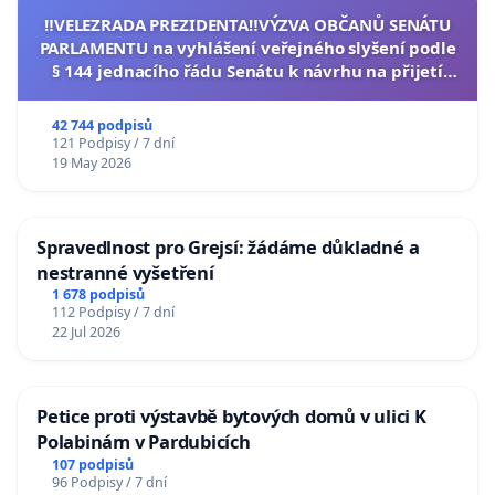
‼️VELEZRADA PREZIDENTA‼️VÝZVA OBČANŮ SENÁTU
PARLAMENTU na vyhlášení veřejného slyšení podle
§ 144 jednacího řádu Senátu k návrhu na přijetí
usnesení k podání ústavní žaloby na prezidenta
republiky
42 744 podpisů
121 Podpisy / 7 dní
19 May 2026
Spravedlnost pro Grejsí: žádáme důkladné a
nestranné vyšetření
1 678 podpisů
112 Podpisy / 7 dní
22 Jul 2026
Petice proti výstavbě bytových domů v ulici K
Polabinám v Pardubicích
107 podpisů
96 Podpisy / 7 dní