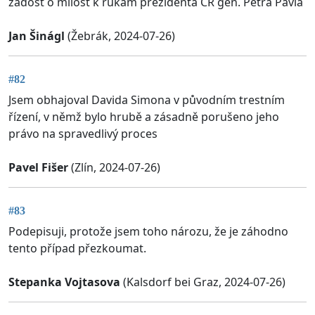
žádost o milost k rukám prezidenta ČR gen. Petra Pavla
Jan Šinágl
(Žebrák, 2024-07-26)
#82
Jsem obhajoval Davida Simona v původním trestním
řízení, v němž bylo hrubě a zásadně porušeno jeho
právo na spravedlivý proces
Pavel Fišer
(Zlín, 2024-07-26)
#83
Podepisuji, protože jsem toho nározu, že je záhodno
tento případ přezkoumat.
Stepanka Vojtasova
(Kalsdorf bei Graz, 2024-07-26)