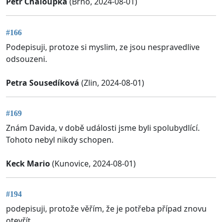
Petr Chaloupka
(Brno, 2024-08-01)
#166
Podepisuji, protoze si myslim, ze jsou nespravedlive
odsouzeni.
Petra Sousedíková
(Zlin, 2024-08-01)
#169
Znám Davida, v době události jsme byli spolubydlící.
Tohoto nebyl nikdy schopen.
Keck Mario
(Kunovice, 2024-08-01)
#194
podepisuji, protože věřím, že je potřeba případ znovu
otevřít