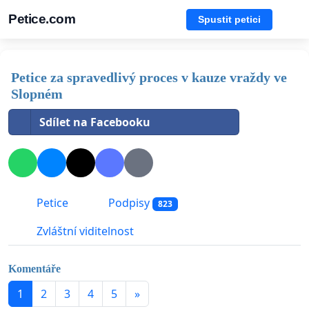
Petice.com
Spustit petici
Petice za spravedlivý proces v kauze vraždy ve
Slopném
Sdílet na Facebooku
Petice
Podpisy
823
Zvláštní viditelnost
Komentáře
1
2
3
4
5
»