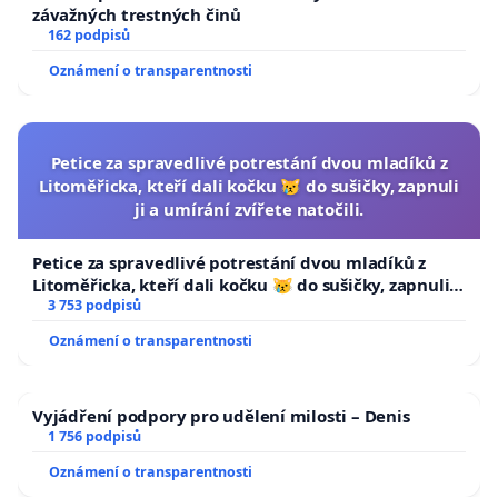
závažných trestných činů
162 podpisů
Oznámení o transparentnosti
Petice za spravedlivé potrestání dvou mladíků z
Litoměřicka, kteří dali kočku 😿 do sušičky, zapnuli
ji a umírání zvířete natočili.
Petice za spravedlivé potrestání dvou mladíků z
Litoměřicka, kteří dali kočku 😿 do sušičky, zapnuli ji
a umírání zvířete natočili.
3 753 podpisů
Oznámení o transparentnosti
Vyjádření podpory pro udělení milosti – Denis
1 756 podpisů
Oznámení o transparentnosti