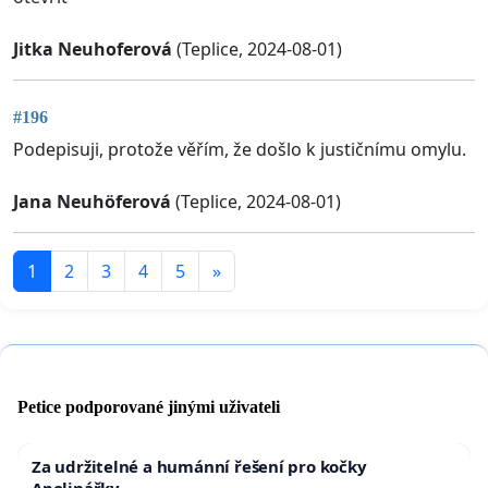
Jitka Neuhoferová
(Teplice, 2024-08-01)
#196
Podepisuji, protože věřím, že došlo k justičnímu omylu.
Jana Neuhöferová
(Teplice, 2024-08-01)
1
2
3
4
5
»
Petice podporované jinými uživateli
Za udržitelné a humánní řešení pro kočky