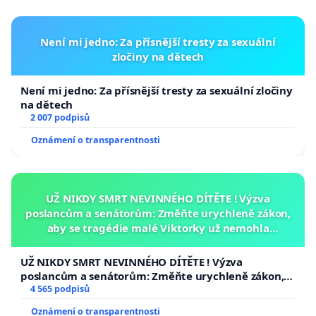
Není mi jedno: Za přísnější tresty za sexuální
zločiny na dětech
Není mi jedno: Za přísnější tresty za sexuální zločiny
na dětech
2 007 podpisů
Oznámení o transparentnosti
UŽ NIKDY SMRT NEVINNÉHO DÍTĚTE ! Výzva
poslancům a senátorům: Změňte urychleně zákon,
aby se tragédie malé Viktorky už nemohla
opakovat!
UŽ NIKDY SMRT NEVINNÉHO DÍTĚTE ! Výzva
poslancům a senátorům: Změňte urychleně zákon,
aby se tragédie malé Viktorky už nemohla opakovat!
4 565 podpisů
Oznámení o transparentnosti