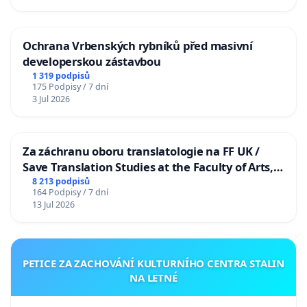
Ochrana Vrbenských rybníků před masivní
developerskou zástavbou
1 319 podpisů
175 Podpisy / 7 dní
3 Jul 2026
Za záchranu oboru translatologie na FF UK /
Save Translation Studies at the Faculty of Arts,
Charles University
8 213 podpisů
164 Podpisy / 7 dní
13 Jul 2026
PETICE ZA ZACHOVÁNÍ KULTURNÍHO CENTRA STALIN
NA LETNÉ