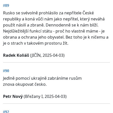
#89
Rusko se svévolně prohlásilo za nepřítele České
republiky a koná vůči nám jako nepřítel, který neváhá
použít násilí a zbraně. Dennodenně se k nám blíží.
Nejdůležitější funkcí státu - proč ho vlastně máme - je
obrana a ochrana jeho obyvatel. Bez toho je k ničemu a
je o strach v takovém prostoru žít.
Radek Koliáš
(JIČÍN, 2025-04-03)
#90
Jeďině pomocí ukrajině zabráníme rusům
znova okupovat česko.
Petr Nový
(Břežany I, 2025-04-03)
#92