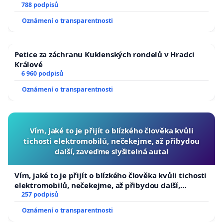
788 podpisů
Oznámení o transparentnosti
Petice za záchranu Kuklenských rondelů v Hradci
Králové
6 960 podpisů
Oznámení o transparentnosti
Vím, jaké to je přijít o blízkého člověka kvůli
tichosti elektromobilů, nečekejme, až přibydou
další, zaveďme slyšitelná auta!
Vím, jaké to je přijít o blízkého člověka kvůli tichosti
elektromobilů, nečekejme, až přibydou další,
zaveďme slyšitelná auta!
257 podpisů
Oznámení o transparentnosti