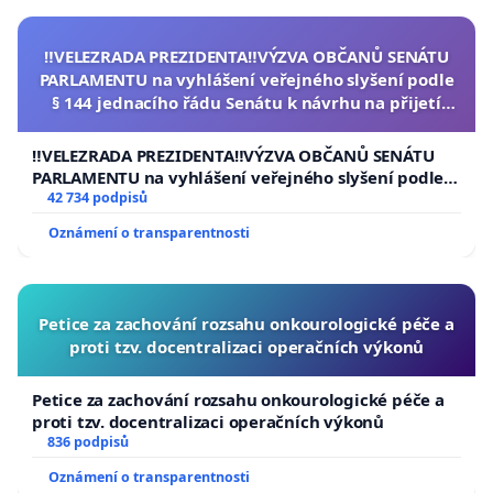
‼️VELEZRADA PREZIDENTA‼️VÝZVA OBČANŮ SENÁTU
PARLAMENTU na vyhlášení veřejného slyšení podle
§ 144 jednacího řádu Senátu k návrhu na přijetí
usnesení k podání ústavní žaloby na prezidenta
republiky
‼️VELEZRADA PREZIDENTA‼️VÝZVA OBČANŮ SENÁTU
PARLAMENTU na vyhlášení veřejného slyšení podle §
144 jednacího řádu Senátu k návrhu na přijetí
42 734 podpisů
usnesení k podání ústavní žaloby na prezidenta
Oznámení o transparentnosti
republiky
Petice za zachování rozsahu onkourologické péče a
proti tzv. docentralizaci operačních výkonů
Petice za zachování rozsahu onkourologické péče a
proti tzv. docentralizaci operačních výkonů
836 podpisů
Oznámení o transparentnosti