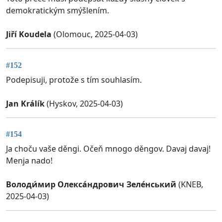
demokratickým smýšlením.
Jiří Koudela
(Olomouc, 2025-04-03)
#152
Podepisuji, protože s tím souhlasím.
Jan Králík
(Hyskov, 2025-04-03)
#154
Ja choču vaše děngi. Očeň mnogo děngov. Davaj davaj!
Menja nado!
Володи́мир Олекса́ндрович Зеле́нський
(KNEB,
2025-04-03)