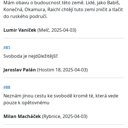
Mám obavu o budoucnost této země. Lidé, jako Babiš,
Konečná, Okamura, Raichl chtějí tuto zemi zničit a tlačit
do ruského područí.
Lumir Vaníček
(Melč, 2025-04-03)
#85
Svoboda je nejdůležitější!
Jaroslav Palán
(Hostim 18, 2025-04-03)
#88
Neznám jinou cestu ke svobodě kromě té, která vede
pouze k opětovnému
Milan Macháček
(Rybnice, 2025-04-03)