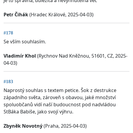
Je to správná, důležitá a nevyhnutelná věc
Petr Čihák
(Hradec Králové, 2025-04-03)
#178
Se vším souhlasím.
Vladimír Khol
(Rychnov Nad Kněžnou, 51601, CZ, 2025-
04-03)
#183
Naprostý souhlas s textem petice. Šok z destrukce
západního světa, zároveň s obavou, jaké množství
spoluobčanů vidí naší budoucnost pod nadvládou
StBáka Babiše, jako svojí výhru.
Zbyněk Novotný
(Praha, 2025-04-03)