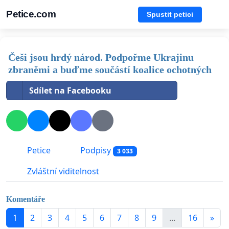
Petice.com
Spustit petici
Češi jsou hrdý národ. Podpořme Ukrajinu
zbraněmi a buďme součástí koalice ochotných
Sdílet na Facebooku
Petice
Podpisy
3 033
Zvláštní viditelnost
Komentáře
1
2
3
4
5
6
7
8
9
...
16
»