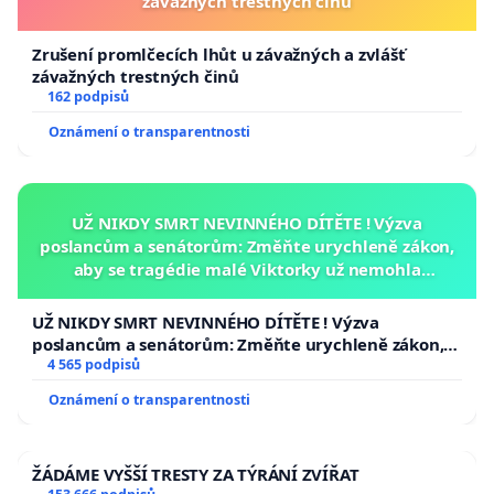
závažných trestných činů
Zrušení promlčecích lhůt u závažných a zvlášť
závažných trestných činů
162 podpisů
Oznámení o transparentnosti
UŽ NIKDY SMRT NEVINNÉHO DÍTĚTE ! Výzva
poslancům a senátorům: Změňte urychleně zákon,
aby se tragédie malé Viktorky už nemohla
opakovat!
UŽ NIKDY SMRT NEVINNÉHO DÍTĚTE ! Výzva
poslancům a senátorům: Změňte urychleně zákon,
aby se tragédie malé Viktorky už nemohla opakovat!
4 565 podpisů
Oznámení o transparentnosti
ŽÁDÁME VYŠŠÍ TRESTY ZA TÝRÁNÍ ZVÍŘAT