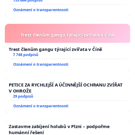
153 666 podpisů
Oznámení o transparentnosti
Trest členům gangu týrající zvířata v Číně
Trest členům gangu týrající zvířata v Číně
7 748 podpisů
Oznámení o transparentnosti
PETICE ZA RYCHLEJŠÍ A ÚČINNĚJŠÍ OCHRANU ZVÍŘAT
V OHROŽE
29 podpisů
Oznámení o transparentnosti
Zastavme zabíjení holubů v Plzni – podpořme
humánní řešení