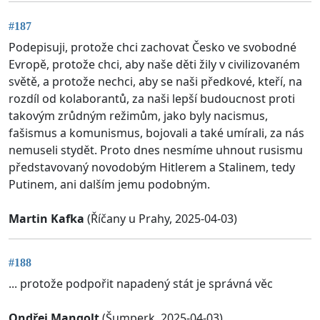
#187
Podepisuji, protože chci zachovat Česko ve svobodné
Evropě, protože chci, aby naše děti žily v civilizovaném
světě, a protože nechci, aby se naši předkové, kteří, na
rozdíl od kolaborantů, za naši lepší budoucnost proti
takovým zrůdným režimům, jako byly nacismus,
fašismus a komunismus, bojovali a také umírali, za nás
nemuseli stydět. Proto dnes nesmíme uhnout rusismu
představovaný novodobým Hitlerem a Stalinem, tedy
Putinem, ani dalším jemu podobným.
Martin Kafka
(Říčany u Prahy, 2025-04-03)
#188
... protože podpořit napadený stát je správná věc
Ondřej Mangolt
(Šumperk, 2025-04-03)