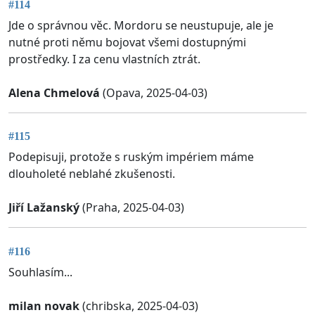
#114
Jde o správnou věc. Mordoru se neustupuje, ale je
nutné proti němu bojovat všemi dostupnými
prostředky. I za cenu vlastních ztrát.
Alena Chmelová
(Opava, 2025-04-03)
#115
Podepisuji, protože s ruským impériem máme
dlouholeté neblahé zkušenosti.
Jiří Lažanský
(Praha, 2025-04-03)
#116
Souhlasím...
milan novak
(chribska, 2025-04-03)