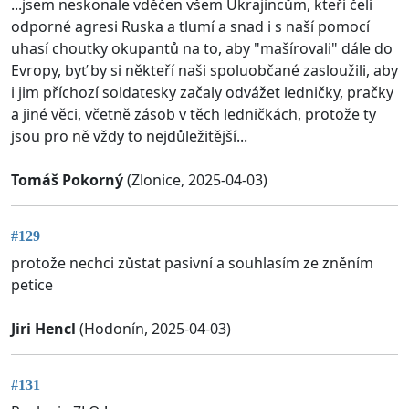
...jsem neskonale vděčen všem Ukrajincům, kteří čelí
odporné agresi Ruska a tlumí a snad i s naší pomocí
uhasí choutky okupantů na to, aby "mašírovali" dále do
Evropy, byť by si někteří naši spoluobčané zasloužili, aby
i jim příchozí soldatesky začaly odvážet ledničky, pračky
a jiné věci, včetně zásob v těch ledničkách, protože ty
jsou pro ně vždy to nejdůležitější...
Tomáš Pokorný
(Zlonice, 2025-04-03)
#129
protože nechci zůstat pasivní a souhlasím ze zněním
petice
Jiri Hencl
(Hodonín, 2025-04-03)
#131