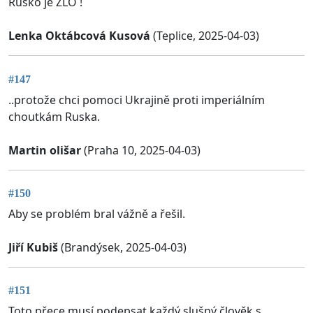
Rusko je ZLO !
Lenka Oktábcová Kusová
(Teplice, 2025-04-03)
#147
..protože chci pomoci Ukrajině proti imperiálním
choutkám Ruska.
Martin olišar
(Praha 10, 2025-04-03)
#150
Aby se problém bral vážně a řešil.
Jiří Kubiš
(Brandýsek, 2025-04-03)
#151
Toto přece musí podepsat každý slušný člověk s