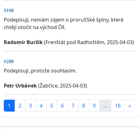
#198
Podepisuji, nemám zájem o proruSSké špíny, které
chtějí otočit na východ ČR.
Radomír Buršík
(Frenštát pod Radhoštěm, 2025-04-03)
#200
Podepisuji, protože souhlasím.
Petr Urbánek
(Žabčice, 2025-04-03)
1
2
3
4
5
6
7
8
9
...
16
»