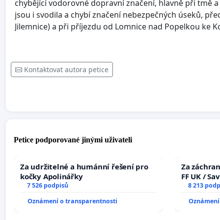
chybějící vodorovné dopravní značení, hlavně při tmě a
jsou i svodila a chybí značení nebezpečných úseků, pře
Jilemnice) a při příjezdu od Lomnice nad Popelkou ke K
Kontaktovat autora petice
Petice podporované jinými uživateli
Za udržitelné a humánní řešení pro
Za záchran
kočky Apolinářky
FF UK / Sa
7 526 podpisů
the Faculty
8 213 podp
University
Oznámení o transparentnosti
Oznámení 