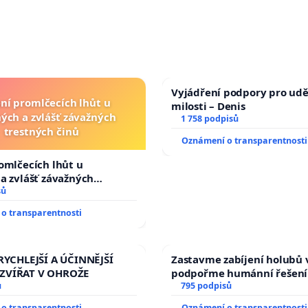
Vyjádření podpory pro udě
ní promlčecích lhůt u
milosti – Denis
ých a zvlášť závažných
1 758 podpisů
trestných činů
Oznámení o transparentnosti
omlčecích lhůt u
a zvlášť závažných
činů
sů
o transparentnosti
RYCHLEJŠÍ A ÚČINNĚJŠÍ
Zastavme zabíjení holubů v
ZVÍŘAT V OHROŽE
podpořme humánní řešení
ů
795 podpisů
o transparentnosti
Oznámení o transparentnosti