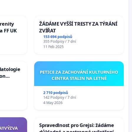
renity
ŽÁDÁME VYŠŠÍ TRESTY ZA TÝRÁNÍ
a FF UK
ZVÍŘAT
153 694 podpisů
355 Podpisy / 7 dní
11 Feb 2025
latologie
PETICE ZA ZACHOVÁNÍ KULTURNÍHO
ion
CENTRA STALIN NA LETNÉ
Arts,
2 710 podpisů
142 Podpisy / 7 dní
4 May 2026
Spravedlnost pro Grejsí: žádáme
A‼️VÝZVA
důkladné a nestranné vyšetření