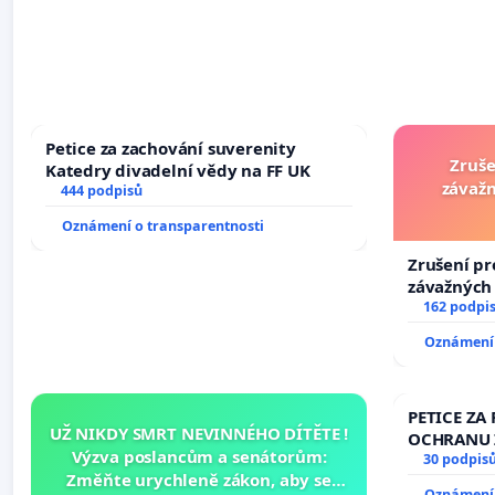
Petice za zachování suverenity
Zruše
Katedry divadelní vědy na FF UK
závažn
444 podpisů
Oznámení o transparentnosti
Zrušení pr
závažných 
trestných 
162 podpi
Oznámení 
PETICE ZA 
UŽ NIKDY SMRT NEVINNÉHO DÍTĚTE !
OCHRANU 
Výzva poslancům a senátorům:
30 podpis
Změňte urychleně zákon, aby se
Oznámení 