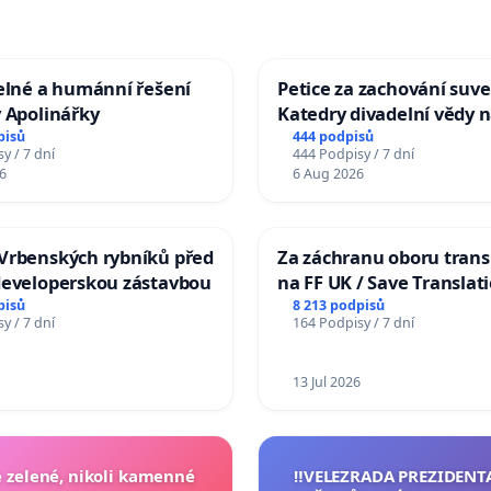
elné a humánní řešení
Petice za zachování suve
 Apolinářky
Katedry divadelní vědy n
pisů
444 podpisů
y / 7 dní
444 Podpisy / 7 dní
6
6 Aug 2026
Vrbenských rybníků před
Za záchranu oboru trans
developerskou zástavbou
na FF UK / Save Translat
Studies at the Faculty of 
pisů
8 213 podpisů
y / 7 dní
164 Podpisy / 7 dní
Charles University
13 Jul 2026
zelené, nikoli kamenné
‼️VELEZRADA PREZIDENT