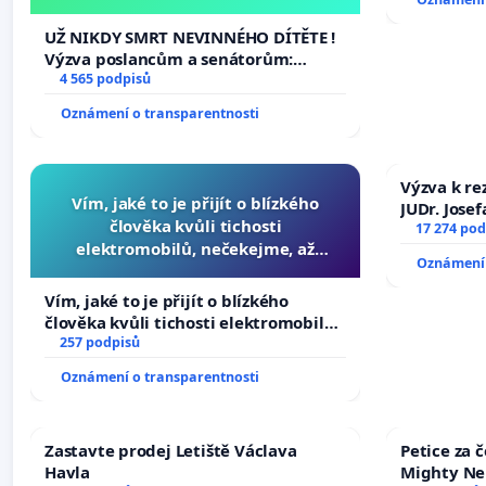
tragédie malé Viktorky už nemohla
opakovat!
UŽ NIKDY SMRT NEVINNÉHO DÍTĚTE !
Výzva poslancům a senátorům:
Změňte urychleně zákon, aby se
4 565 podpisů
tragédie malé Viktorky už nemohla
Oznámení o transparentnosti
opakovat!
Výzva k re
Vím, jaké to je přijít o blízkého
JUDr. Jose
člověka kvůli tichosti
ve spraved
17 274 pod
elektromobilů, nečekejme, až
Oznámení 
přibydou další, zaveďme slyšitelná
auta!
Vím, jaké to je přijít o blízkého
člověka kvůli tichosti elektromobilů,
nečekejme, až přibydou další,
257 podpisů
zaveďme slyšitelná auta!
Oznámení o transparentnosti
Zastavte prodej Letiště Václava
Petice za 
Havla
Mighty Ne