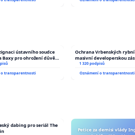
zignaci ústavního soudce
Ochrana Vrbenských rybní
fa Baxy pro ohrožení důvěry
masivní developerskou zá
livý proces
pisů
1 320 podpisů
o transparentnosti
Oznámení o transparentnosti
český dabing pro seriál The
Petice za demisi vlády In
in