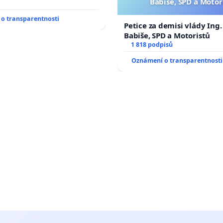
Babiše, SPD a Motor
o transparentnosti
Petice za demisi vlády Ing
Babiše, SPD a Motoristů
1 818 podpisů
Oznámení o transparentnosti