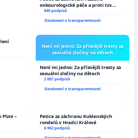
onkourologické péče a proti tzv.
docentralizaci operačních výkonů
840 podpisů
Oznámení o transparentnosti
lení
Není mi jedno: Za přísnější tresty za
sexuální zločiny na dětech
Není mi jedno: Za přísnější tresty za
sexuální zločiny na dětech
2 007 podpisů
Oznámení o transparentnosti
 Plzni –
Petice za záchranu Kuklenských
rondelů v Hradci Králové
6 962 podpisů
Oznámení o transparentnosti