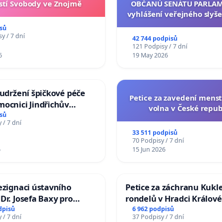
tí Svobody ve Znojmě
OBČANŮ SENÁTU PARLAM
vyhlášení veřejného slyše
144 jednacího řádu Senát
sů
na přijetí usnesení k podá
y / 7 dní
42 744 podpisů
žaloby na prezidenta r
121 Podpisy / 7 dní
6
19 May 2026
 udržení špičkové péče
Petice za zavedení mens
ocnici Jindřichův
volna v České repub
sů
 / 7 dní
33 511 podpisů
70 Podpisy / 7 dní
6
15 Jun 2026
ezignaci ústavního
Petice za záchranu Kukl
Dr. Josefa Baxy pro
rondelů v Hradci Králové
důvěry ve spravedlivý
dpisů
6 962 podpisů
 / 7 dní
37 Podpisy / 7 dní