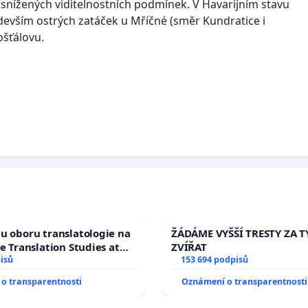
 snížených viditelnostních podmínek. V Havarijním stavu
devším ostrých zatáček u Mříčné (směr Kundratice i
ošťálovu.
u oboru translatologie na
ŽÁDÁME VYŠŠÍ TRESTY ZA 
ve Translation Studies at
ZVÍŘAT
 of Arts, Charles
isů
153 694 podpisů
o transparentnosti
Oznámení o transparentnosti