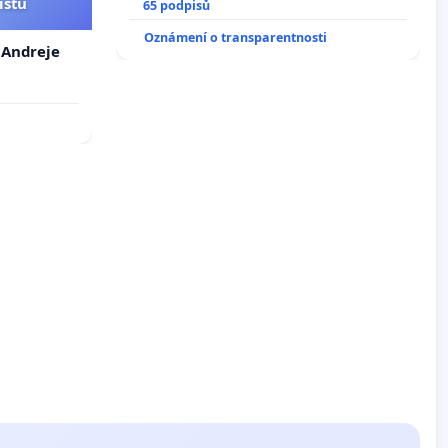
istů
65 podpisů
Oznámení o transparentnosti
. Andreje