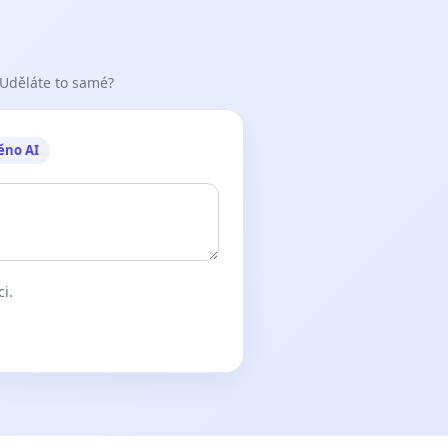
 Uděláte to samé?
ěno AI
ci.