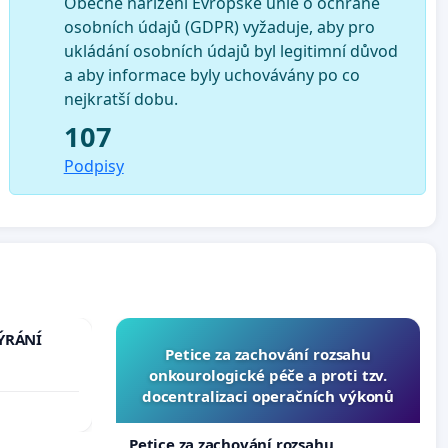
Obecné nařízení Evropské unie o ochraně
osobních údajů (GDPR) vyžaduje, aby pro
ukládání osobních údajů byl legitimní důvod
a aby informace byly uchovávány po co
nejkratší dobu.
107
Podpisy
TÝRÁNÍ
Petice za zachování rozsahu
onkourologické péče a proti tzv.
docentralizaci operačních výkonů
Petice za zachování rozsahu