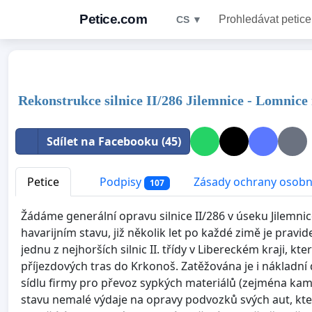
Petice.com
Prohledávat petice
CS ▼
Rekonstrukce silnice II/286 Jilemnice - Lomnice
Sdílet na Facebooku (45)
Petice
Podpisy
Zásady ochrany osobn
107
Žádáme generální opravu silnice II/286 v úseku Jilemnic
havarijním stavu, již několik let po každé zimě je pravi
jednu z nejhorších silnic II. třídy v Libereckém kraji, kt
příjezdových tras do Krkonoš. Zatěžována je i nákladní
sídlu firmy pro převoz sypkých materiálů (zejména kam
stavu nemalé výdaje na opravy podvozků svých aut, kter