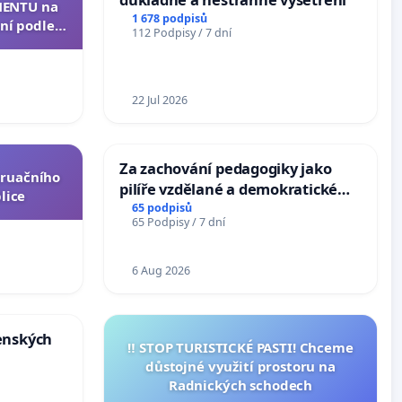
ENTU na
1 678 podpisů
ní podle §
112 Podpisy / 7 dní
u k návrhu
ní ústavní
epubliky
22 Jul 2026
Za zachování pedagogiky jako
truačního
pilíře vzdělané a demokratické
lice
společnosti
65 podpisů
65 Podpisy / 7 dní
6 Aug 2026
enských
‼️ STOP TURISTICKÉ PASTI! Chceme
důstojné využití prostoru na
Radnických schodech