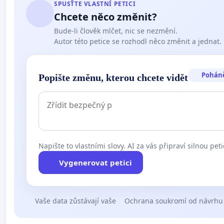
SPUSŤTE VLASTNÍ PETICI
Chcete něco změnit?
Bude-li člověk mlčet, nic se nezmění.
Autor této petice se rozhodl něco změnit a jednat.
Pohán
Popište změnu, kterou chcete vidět
Napište to vlastními slovy. AI za vás připraví silnou peti
Vygenerovat petici
Vaše data zůstávají vaše
Ochrana soukromí od návrhu