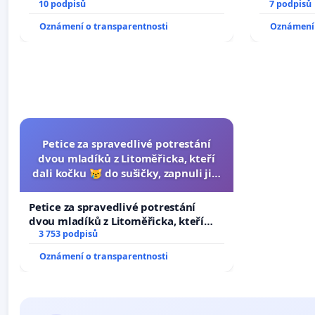
10 podpisů
7 podpisů
Oznámení o transparentnosti
Oznámení 
Petice za spravedlivé potrestání
dvou mladíků z Litoměřicka, kteří
dali kočku 😿 do sušičky, zapnuli ji a
umírání zvířete natočili.
Petice za spravedlivé potrestání
dvou mladíků z Litoměřicka, kteří
dali kočku 😿 do sušičky, zapnuli ji a
3 753 podpisů
umírání zvířete natočili.
Oznámení o transparentnosti