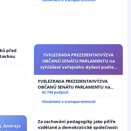
ků před
‼️VELEZRADA PREZIDENTA‼️VÝZVA
stavbou
OBČANŮ SENÁTU PARLAMENTU na
vyhlášení veřejného slyšení podle §
144 jednacího řádu Senátu k návrhu
na přijetí usnesení k podání ústavní
‼️VELEZRADA PREZIDENTA‼️VÝZVA
žaloby na prezidenta republiky
OBČANŮ SENÁTU PARLAMENTU na
vyhlášení veřejného slyšení podle §
42 744 podpisů
144 jednacího řádu Senátu k návrhu
Oznámení o transparentnosti
na přijetí usnesení k podání ústavní
žaloby na prezidenta republiky
Za zachování pedagogiky jako pilíře
g. Andreje
vzdělané a demokratické společnosti