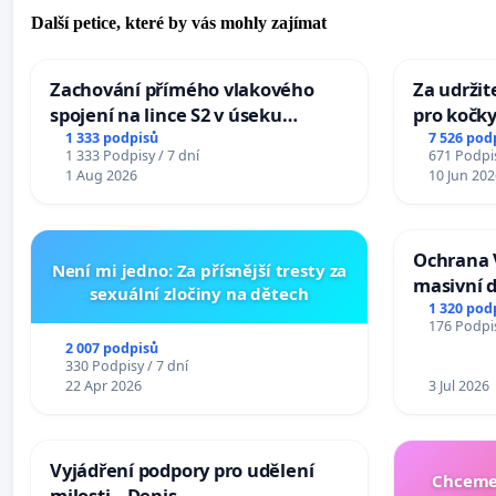
Další petice, které by vás mohly zajímat
Zachování přímého vlakového
Za udržit
spojení na lince S2 v úseku
pro kočky
Ostrava – Bohumín – Karviná –
1 333 podpisů
7 526 pod
1 333 Podpisy / 7 dní
671 Podpis
Mosty u Jablunkova
1 Aug 2026
10 Jun 202
Ochrana 
Není mi jedno: Za přísnější tresty za
masivní 
sexuální zločiny na dětech
1 320 pod
176 Podpis
2 007 podpisů
330 Podpisy / 7 dní
22 Apr 2026
3 Jul 2026
Vyjádření podpory pro udělení
Chceme 
milosti – Denis