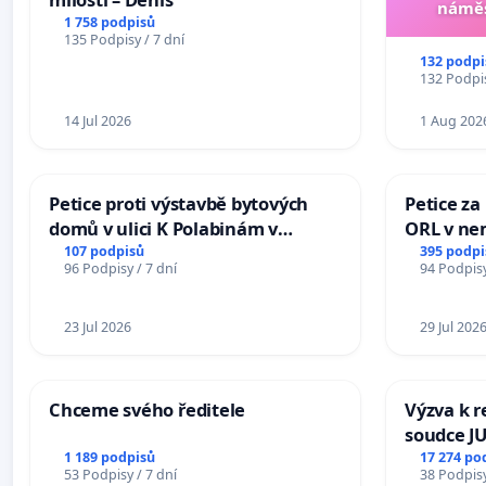
náměs
1 758 podpisů
135 Podpisy / 7 dní
132 podpi
132 Podpis
14 Jul 2026
1 Aug 202
Petice proti výstavbě bytových
Petice za
domů v ulici K Polabinám v
ORL v nem
Pardubicích
Hradec
107 podpisů
395 podpi
96 Podpisy / 7 dní
94 Podpisy
23 Jul 2026
29 Jul 202
Chceme svého ředitele
Výzva k r
soudce JU
ohrožení 
1 189 podpisů
17 274 po
53 Podpisy / 7 dní
38 Podpisy
proces