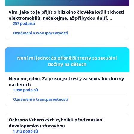
Vím, jaké to je přijít o blízkého člověka kvůli tichosti
elektromobilů, nečekejme, až přibydou další,
zaveďme slyšitelná auta!
257 podpisů
Oznámení o transparentnosti
Není mi jedno: Za přísnější tresty za sexuální
zločiny na dětech
Není mi jedno: Za přísnější tresty za sexuální zločiny
na dětech
1 996 podpisů
Oznámení o transparentnosti
Ochrana Vrbenských rybníků před masivní
developerskou zástavbou
1 312 podpisů