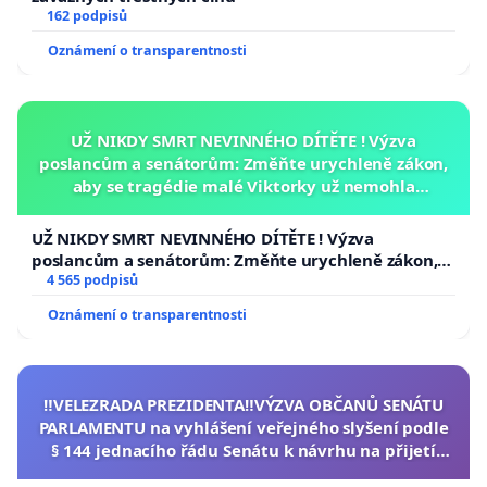
162 podpisů
Oznámení o transparentnosti
UŽ NIKDY SMRT NEVINNÉHO DÍTĚTE ! Výzva
poslancům a senátorům: Změňte urychleně zákon,
aby se tragédie malé Viktorky už nemohla
opakovat!
UŽ NIKDY SMRT NEVINNÉHO DÍTĚTE ! Výzva
poslancům a senátorům: Změňte urychleně zákon,
aby se tragédie malé Viktorky už nemohla opakovat!
4 565 podpisů
Oznámení o transparentnosti
‼️VELEZRADA PREZIDENTA‼️VÝZVA OBČANŮ SENÁTU
PARLAMENTU na vyhlášení veřejného slyšení podle
§ 144 jednacího řádu Senátu k návrhu na přijetí
usnesení k podání ústavní žaloby na prezidenta