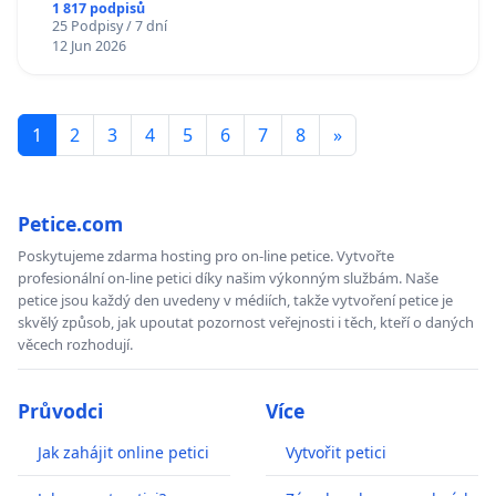
1 817 podpisů
25 Podpisy / 7 dní
12 Jun 2026
1
2
3
4
5
6
7
8
»
Petice.com
Poskytujeme zdarma hosting pro on-line petice. Vytvořte
profesionální on-line petici díky našim výkonným službám. Naše
petice jsou každý den uvedeny v médiích, takže vytvoření petice je
skvělý způsob, jak upoutat pozornost veřejnosti i těch, kteří o daných
věcech rozhodují.
Průvodci
Více
Jak zahájit online petici
Vytvořit petici