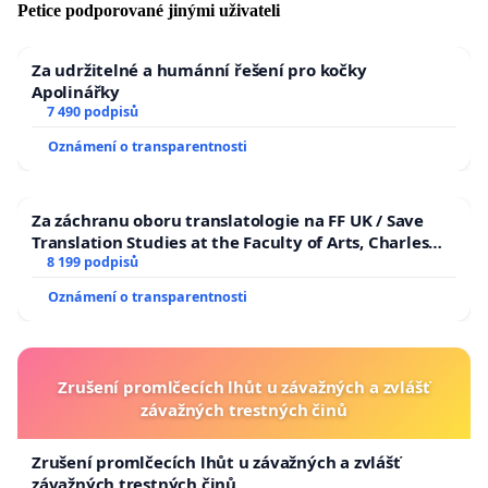
Petice podporované jinými uživateli
Za udržitelné a humánní řešení pro kočky
Apolinářky
7 490 podpisů
Oznámení o transparentnosti
Za záchranu oboru translatologie na FF UK / Save
Translation Studies at the Faculty of Arts, Charles
University
8 199 podpisů
Oznámení o transparentnosti
Zrušení promlčecích lhůt u závažných a zvlášť
závažných trestných činů
Zrušení promlčecích lhůt u závažných a zvlášť
závažných trestných činů