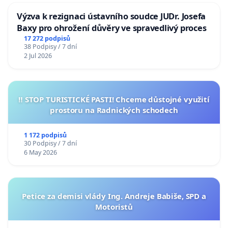
Výzva k rezignaci ústavního soudce JUDr. Josefa
Baxy pro ohrožení důvěry ve spravedlivý proces
17 272 podpisů
38 Podpisy / 7 dní
2 Jul 2026
‼️ STOP TURISTICKÉ PASTI! Chceme důstojné využití
prostoru na Radnických schodech
1 172 podpisů
30 Podpisy / 7 dní
6 May 2026
Petice za demisi vlády Ing. Andreje Babiše, SPD a
Motoristů