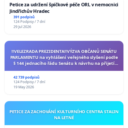
Petice za udržení špičkové péče ORL v nemocnici
Jindřichův Hradec
391 podpisů
124 Podpisy / 7 dní
29 Jul 2026
‼️VELEZRADA PREZIDENTA‼️VÝZVA OBČANŮ SENÁTU
PARLAMENTU na vyhlášení veřejného slyšení podle
§ 144 jednacího řádu Senátu k návrhu na přijetí
usnesení k podání ústavní žaloby na prezidenta
republiky
42 739 podpisů
124 Podpisy / 7 dní
19 May 2026
PETICE ZA ZACHOVÁNÍ KULTURNÍHO CENTRA STALIN
NA LETNÉ