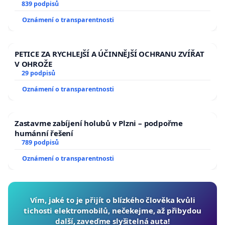
839 podpisů
Oznámení o transparentnosti
PETICE ZA RYCHLEJŠÍ A ÚČINNĚJŠÍ OCHRANU ZVÍŘAT
V OHROŽE
29 podpisů
Oznámení o transparentnosti
Zastavme zabíjení holubů v Plzni – podpořme
humánní řešení
789 podpisů
Oznámení o transparentnosti
Vím, jaké to je přijít o blízkého člověka kvůli
tichosti elektromobilů, nečekejme, až přibydou
další, zaveďme slyšitelná auta!