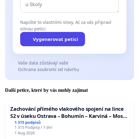
Napište to vlastními slovy. AI za vás připraví
silnou petici.
Vygenerovat petici
Vaše data zůstávají vaše
Ochrana soukromí od návrhu
Další petice, které by vás mohly zajímat
Zachování přímého vlakového spojení na lince
S2 v úseku Ostrava – Bohumín – Karviná – Mosty
u Jablunkova
1 315 podpisů
1 315 Podpisy / 7 dní
1 Aug 2026