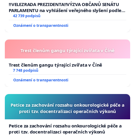
republiky
‼️VELEZRADA PREZIDENTA‼️VÝZVA OBČANŮ SENÁTU
PARLAMENTU na vyhlášení veřejného slyšení podle §
144 jednacího řádu Senátu k návrhu na přijetí
42 739 podpisů
usnesení k podání ústavní žaloby na prezidenta
Oznámení o transparentnosti
republiky
Trest členům gangu týrající zvířata v Číně
Trest členům gangu týrající zvířata v Číně
7 748 podpisů
Oznámení o transparentnosti
Petice za zachování rozsahu onkourologické péče a
proti tzv. docentralizaci operačních výkonů
Petice za zachování rozsahu onkourologické péče a
proti tzv. docentralizaci operačních výkonů