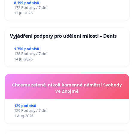
Charles University
8 199 podpisů
172 Podpisy / 7 dní
13 Jul 2026
Vyjádření podpory pro udělení milosti – Denis
1 750 podpisů
138 Podpisy / 7 dní
14 Jul 2026
Chceme zelené, nikoli kamenné náměstí Svobody
ve Znojmě
129 podpisů
129 Podpisy / 7 dní
1 Aug 2026