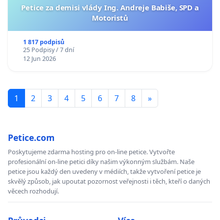
Petice za demisi vlády Ing. Andreje Babiše, SPD a
Motoristů
1 817 podpisů
25 Podpisy / 7 dní
12 Jun 2026
1
2
3
4
5
6
7
8
»
Petice.com
Poskytujeme zdarma hosting pro on-line petice. Vytvořte
profesionální on-line petici díky našim výkonným službám. Naše
petice jsou každý den uvedeny v médiích, takže vytvoření petice je
skvělý způsob, jak upoutat pozornost veřejnosti i těch, kteří o daných
věcech rozhodují.