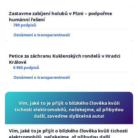
Zastavme zabíjení holubů v Plzni – podpořme
humánní řešení
789 podpisů
Oznámení o transparentnosti
Petice za záchranu Kuklenských rondelů v Hradci
Králové
6 960 podpisů
Oznámení o transparentnosti
Vím, jaké to je přijít o blízkého člověka kvůli
tichosti elektromobilů, nečekejme, až přibydou
další, zaveďme slyšitelná auta!
Vím, jaké to je přijít o blízkého člověka kvůli tichosti
elektromobilů, nečekejme, až přibydou další,