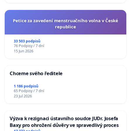
Petice za zavedení menstruačního volna v České
republice
33 503 podpisů
76 Podpisy / 7 dní
15 Jun 2026
Chceme svého ředitele
1 186 podpisů
65 Podpisy / 7 dní
23 Jul 2026
Výzva k rezignaci ústavního soudce JUDr. Josefa
Baxy pro ohrožení důvěry ve spravedlivý proces