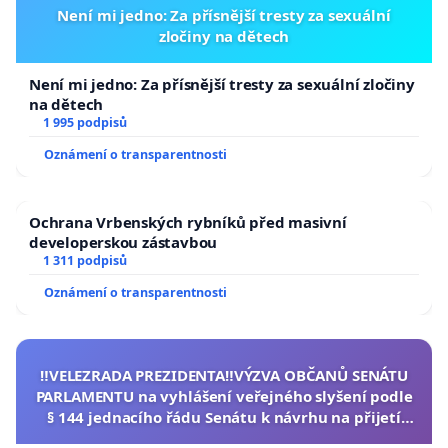
Není mi jedno: Za přísnější tresty za sexuální
zločiny na dětech
Není mi jedno: Za přísnější tresty za sexuální zločiny
na dětech
1 995 podpisů
Oznámení o transparentnosti
Ochrana Vrbenských rybníků před masivní
developerskou zástavbou
1 311 podpisů
Oznámení o transparentnosti
‼️VELEZRADA PREZIDENTA‼️VÝZVA OBČANŮ SENÁTU
PARLAMENTU na vyhlášení veřejného slyšení podle
§ 144 jednacího řádu Senátu k návrhu na přijetí
usnesení k podání ústavní žaloby na prezidenta