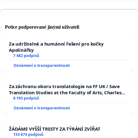
Petice podporované jinými uživateli
Za udržitelné a humánní řešení pro kočky
Apolinářky
7 482 podpisů
Oznámení o transparentnosti
Za záchranu oboru translatologie na FF UK / Save
Translation Studies at the Faculty of Arts, Charles
University
8 193 podpisů
Oznámení o transparentnosti
ŽÁDÁME VYŠŠÍ TRESTY ZA TÝRÁNÍ ZVÍŘAT
153 674 podpisů