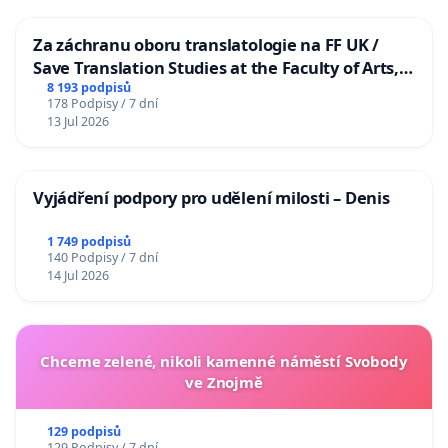
Za záchranu oboru translatologie na FF UK /
Save Translation Studies at the Faculty of Arts,
Charles University
8 193 podpisů
178 Podpisy / 7 dní
13 Jul 2026
Vyjádření podpory pro udělení milosti – Denis
1 749 podpisů
140 Podpisy / 7 dní
14 Jul 2026
Chceme zelené, nikoli kamenné náměstí Svobody
ve Znojmě
129 podpisů
129 Podpisy / 7 dní