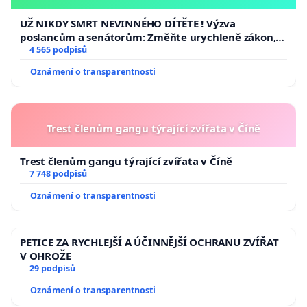
opakovat!
UŽ NIKDY SMRT NEVINNÉHO DÍTĚTE ! Výzva
poslancům a senátorům: Změňte urychleně zákon,
aby se tragédie malé Viktorky už nemohla opakovat!
4 565 podpisů
Oznámení o transparentnosti
Trest členům gangu týrající zvířata v Číně
Trest členům gangu týrající zvířata v Číně
7 748 podpisů
Oznámení o transparentnosti
PETICE ZA RYCHLEJŠÍ A ÚČINNĚJŠÍ OCHRANU ZVÍŘAT
V OHROŽE
29 podpisů
Oznámení o transparentnosti