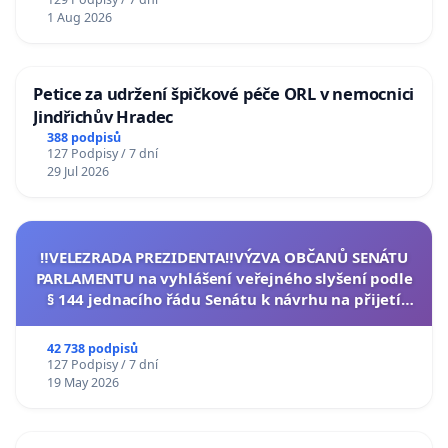
1 Aug 2026
Petice za udržení špičkové péče ORL v nemocnici
Jindřichův Hradec
388 podpisů
127 Podpisy / 7 dní
29 Jul 2026
‼️VELEZRADA PREZIDENTA‼️VÝZVA OBČANŮ SENÁTU
PARLAMENTU na vyhlášení veřejného slyšení podle
§ 144 jednacího řádu Senátu k návrhu na přijetí
usnesení k podání ústavní žaloby na prezidenta
republiky
42 738 podpisů
127 Podpisy / 7 dní
19 May 2026