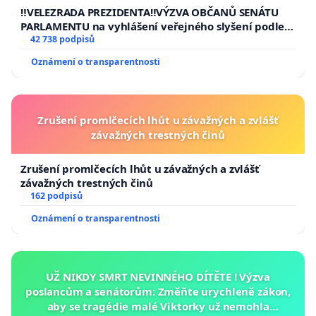
republiky
‼️VELEZRADA PREZIDENTA‼️VÝZVA OBČANŮ SENÁTU
PARLAMENTU na vyhlášení veřejného slyšení podle §
144 jednacího řádu Senátu k návrhu na přijetí
42 738 podpisů
usnesení k podání ústavní žaloby na prezidenta
Oznámení o transparentnosti
republiky
Zrušení promlčecích lhůt u závažných a zvlášť
závažných trestných činů
Zrušení promlčecích lhůt u závažných a zvlášť
závažných trestných činů
162 podpisů
Oznámení o transparentnosti
UŽ NIKDY SMRT NEVINNÉHO DÍTĚTE ! Výzva
poslancům a senátorům: Změňte urychleně zákon,
aby se tragédie malé Viktorky už nemohla