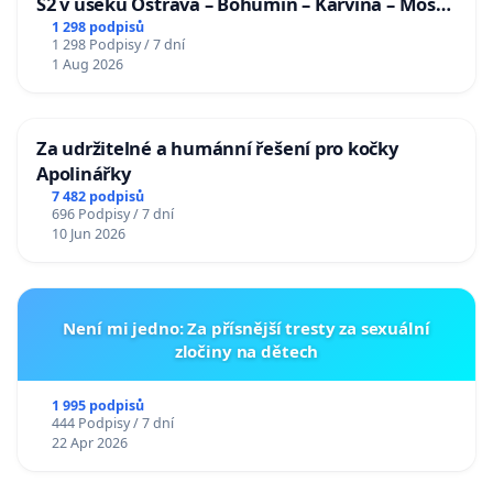
S2 v úseku Ostrava – Bohumín – Karviná – Mosty
u Jablunkova
1 298 podpisů
1 298 Podpisy / 7 dní
1 Aug 2026
Za udržitelné a humánní řešení pro kočky
Apolinářky
7 482 podpisů
696 Podpisy / 7 dní
10 Jun 2026
Není mi jedno: Za přísnější tresty za sexuální
zločiny na dětech
1 995 podpisů
444 Podpisy / 7 dní
22 Apr 2026