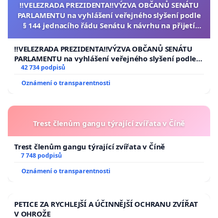
‼️VELEZRADA PREZIDENTA‼️VÝZVA OBČANŮ SENÁTU
PARLAMENTU na vyhlášení veřejného slyšení podle
§ 144 jednacího řádu Senátu k návrhu na přijetí
usnesení k podání ústavní žaloby na prezidenta
republiky
‼️VELEZRADA PREZIDENTA‼️VÝZVA OBČANŮ SENÁTU
PARLAMENTU na vyhlášení veřejného slyšení podle §
144 jednacího řádu Senátu k návrhu na přijetí
42 734 podpisů
usnesení k podání ústavní žaloby na prezidenta
Oznámení o transparentnosti
republiky
Trest členům gangu týrající zvířata v Číně
Trest členům gangu týrající zvířata v Číně
7 748 podpisů
Oznámení o transparentnosti
PETICE ZA RYCHLEJŠÍ A ÚČINNĚJŠÍ OCHRANU ZVÍŘAT
V OHROŽE