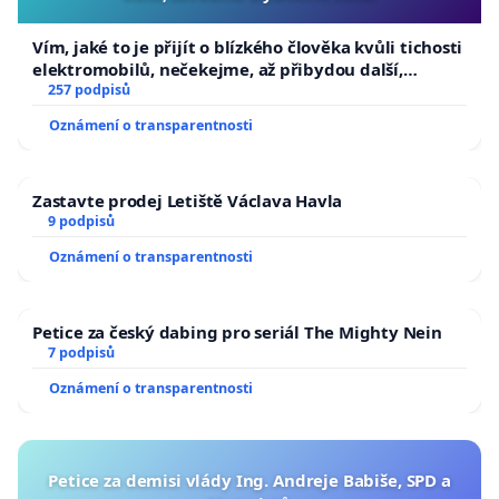
Vím, jaké to je přijít o blízkého člověka kvůli tichosti
elektromobilů, nečekejme, až přibydou další,
zaveďme slyšitelná auta!
257 podpisů
Oznámení o transparentnosti
Zastavte prodej Letiště Václava Havla
9 podpisů
Oznámení o transparentnosti
Petice za český dabing pro seriál The Mighty Nein
7 podpisů
Oznámení o transparentnosti
Petice za demisi vlády Ing. Andreje Babiše, SPD a