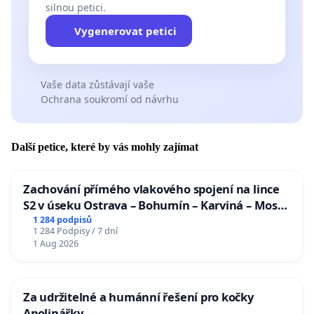
silnou petici.
Vygenerovat petici
Vaše data zůstávají vaše
Ochrana soukromí od návrhu
Další petice, které by vás mohly zajímat
Zachování přímého vlakového spojení na lince
S2 v úseku Ostrava – Bohumín – Karviná – Mosty
u Jablunkova
1 284 podpisů
1 284 Podpisy / 7 dní
1 Aug 2026
Za udržitelné a humánní řešení pro kočky
Apolinářky