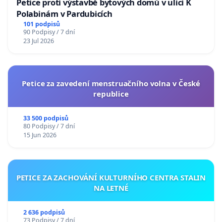
Petice proti výstavbě bytových domů v ulici K
Polabinám v Pardubicích
101 podpisů
90 Podpisy / 7 dní
23 Jul 2026
Petice za zavedení menstruačního volna v České
republice
33 500 podpisů
80 Podpisy / 7 dní
15 Jun 2026
PETICE ZA ZACHOVÁNÍ KULTURNÍHO CENTRA STALIN
NA LETNÉ
2 636 podpisů
73 Podpisy / 7 dní