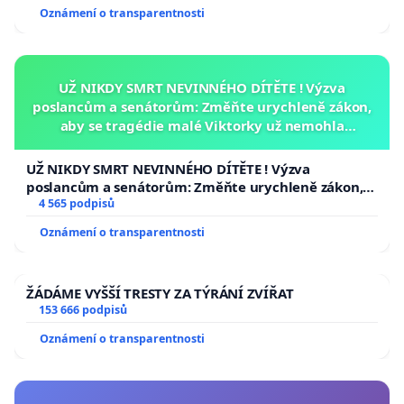
Oznámení o transparentnosti
UŽ NIKDY SMRT NEVINNÉHO DÍTĚTE ! Výzva
poslancům a senátorům: Změňte urychleně zákon,
aby se tragédie malé Viktorky už nemohla
opakovat!
UŽ NIKDY SMRT NEVINNÉHO DÍTĚTE ! Výzva
poslancům a senátorům: Změňte urychleně zákon,
aby se tragédie malé Viktorky už nemohla opakovat!
4 565 podpisů
Oznámení o transparentnosti
ŽÁDÁME VYŠŠÍ TRESTY ZA TÝRÁNÍ ZVÍŘAT
153 666 podpisů
Oznámení o transparentnosti