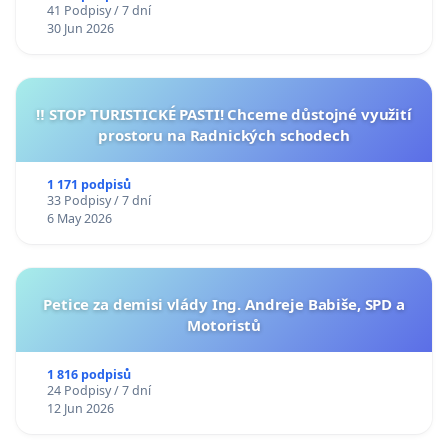
41 Podpisy / 7 dní
30 Jun 2026
‼️ STOP TURISTICKÉ PASTI! Chceme důstojné využití
prostoru na Radnických schodech
1 171 podpisů
33 Podpisy / 7 dní
6 May 2026
Petice za demisi vlády Ing. Andreje Babiše, SPD a
Motoristů
1 816 podpisů
24 Podpisy / 7 dní
12 Jun 2026