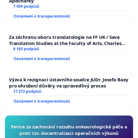
Apolinářky
7 459 podpisů
Oznámení o transparentnosti
Za záchranu oboru translatologie na FF UK / Save
Translation Studies at the Faculty of Arts, Charles
University
8 183 podpisů
Oznámení o transparentnosti
Výzva k rezignaci ústavního soudce JUDr. Josefa Baxy
pro ohrožení důvěry ve spravedlivý proces
17 272 podpisů
Oznámení o transparentnosti
Petice za zachování rozsahu onkourologické péče a
proti tzv. docentralizaci operačních výkonů