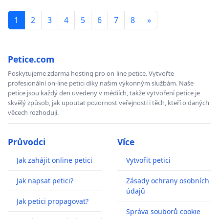
1
2
3
4
5
6
7
8
»
Petice.com
Poskytujeme zdarma hosting pro on-line petice. Vytvořte
profesionální on-line petici díky našim výkonným službám. Naše
petice jsou každý den uvedeny v médiích, takže vytvoření petice je
skvělý způsob, jak upoutat pozornost veřejnosti i těch, kteří o daných
věcech rozhodují.
Průvodci
Více
Jak zahájit online petici
Vytvořit petici
Jak napsat petici?
Zásady ochrany osobních
údajů
Jak petici propagovat?
Správa souborů cookie