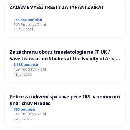
ŽÁDÁME VYŠŠÍ TRESTY ZA TÝRÁNÍ ZVÍŘAT
153 666 podpisů
365 Podpisy / 7 dní
11 Feb 2025
Za záchranu oboru translatologie na FF UK /
Save Translation Studies at the Faculty of Arts,
Charles University
8 183 podpisů
189 Podpisy / 7 dní
13 Jul 2026
Petice za udržení špičkové péče ORL v nemocnici
Jindřichův Hradec
385 podpisů
152 Podpisy / 7 dní
29 Jul 2026