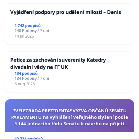
Vyjádření podpory pro udělení milosti – Denis
1 742 podpisů
140 Podpisy / 7 dní
14 Jul 2026
Petice za zachování suverenity Katedry
divadelní vědy na FF UK
134 podpisů
134 Podpisy / 7 dní
6 Aug 2026
‼️VELEZRADA PREZIDENTA‼️VÝZVA OBČANŮ SENÁTU
PARLAMENTU na vyhlášení veřejného slyšení podle
§ 144 jednacího řádu Senátu k návrhu na přijetí
usnesení k podání ústavní žaloby na prezidenta
republiky
42 734 podpisů