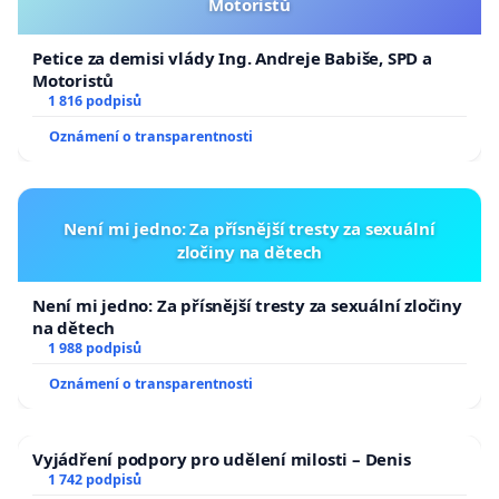
Motoristů
Petice za demisi vlády Ing. Andreje Babiše, SPD a
Motoristů
1 816 podpisů
Oznámení o transparentnosti
Není mi jedno: Za přísnější tresty za sexuální
zločiny na dětech
Není mi jedno: Za přísnější tresty za sexuální zločiny
na dětech
1 988 podpisů
Oznámení o transparentnosti
Vyjádření podpory pro udělení milosti – Denis
1 742 podpisů