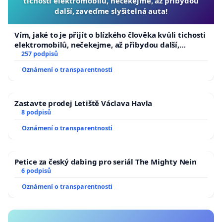
tichosti elektromobilů, nečekejme, až přibydou
další, zaveďme slyšitelná auta!
Vím, jaké to je přijít o blízkého člověka kvůli tichosti
elektromobilů, nečekejme, až přibydou další,
zaveďme slyšitelná auta!
257 podpisů
Oznámení o transparentnosti
Zastavte prodej Letiště Václava Havla
8 podpisů
Oznámení o transparentnosti
Petice za český dabing pro seriál The Mighty Nein
6 podpisů
Oznámení o transparentnosti