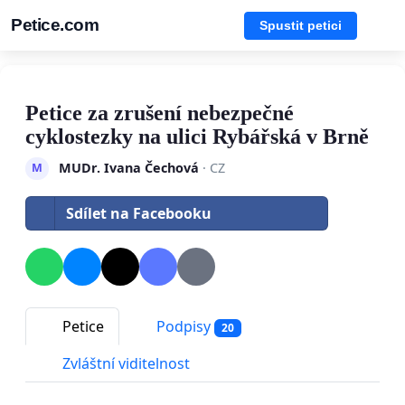
Petice.com
Spustit petici
Petice za zrušení nebezpečné
cyklostezky na ulici Rybářská v Brně
MUDr. Ivana Čechová
· CZ
M
Sdílet na Facebooku
Petice
Podpisy
20
Zvláštní viditelnost