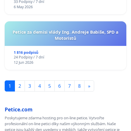
33 Podpisy / 7 dní
6 May 2026
Petice za demisi vlády Ing. Andreje Babiše, SPD a
Motoristů
1 816 podpisů
24 Podpisy / 7 dní
12 Jun 2026
1
2
3
4
5
6
7
8
»
Petice.com
Poskytujeme zdarma hosting pro on-line petice. Vytvořte
profesionální on-line petici díky našim výkonným službám. Naše
petice jsou každý den uvedeny v médiích, takže vytvoření petice je