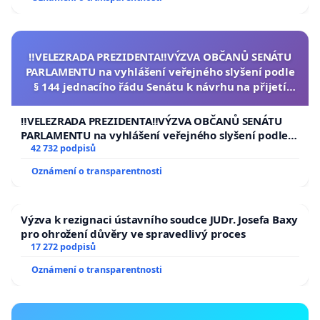
‼️VELEZRADA PREZIDENTA‼️VÝZVA OBČANŮ SENÁTU
PARLAMENTU na vyhlášení veřejného slyšení podle
§ 144 jednacího řádu Senátu k návrhu na přijetí
usnesení k podání ústavní žaloby na prezidenta
republiky
‼️VELEZRADA PREZIDENTA‼️VÝZVA OBČANŮ SENÁTU
PARLAMENTU na vyhlášení veřejného slyšení podle §
144 jednacího řádu Senátu k návrhu na přijetí
42 732 podpisů
usnesení k podání ústavní žaloby na prezidenta
Oznámení o transparentnosti
republiky
Výzva k rezignaci ústavního soudce JUDr. Josefa Baxy
pro ohrožení důvěry ve spravedlivý proces
17 272 podpisů
Oznámení o transparentnosti