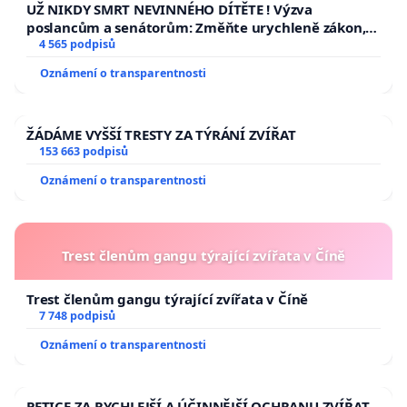
UŽ NIKDY SMRT NEVINNÉHO DÍTĚTE ! Výzva
poslancům a senátorům: Změňte urychleně zákon,
aby se tragédie malé Viktorky už nemohla opakovat!
4 565 podpisů
Oznámení o transparentnosti
ŽÁDÁME VYŠŠÍ TRESTY ZA TÝRÁNÍ ZVÍŘAT
153 663 podpisů
Oznámení o transparentnosti
Trest členům gangu týrající zvířata v Číně
Trest členům gangu týrající zvířata v Číně
7 748 podpisů
Oznámení o transparentnosti
PETICE ZA RYCHLEJŠÍ A ÚČINNĚJŠÍ OCHRANU ZVÍŘAT