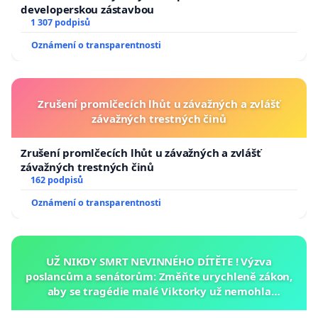
developerskou zástavbou
1 307 podpisů
Oznámení o transparentnosti
Zrušení promlčecích lhůt u závažných a zvlášť
závažných trestných činů
Zrušení promlčecích lhůt u závažných a zvlášť
závažných trestných činů
162 podpisů
Oznámení o transparentnosti
UŽ NIKDY SMRT NEVINNÉHO DÍTĚTE ! Výzva
poslancům a senátorům: Změňte urychleně zákon,
aby se tragédie malé Viktorky už nemohla
opakovat!