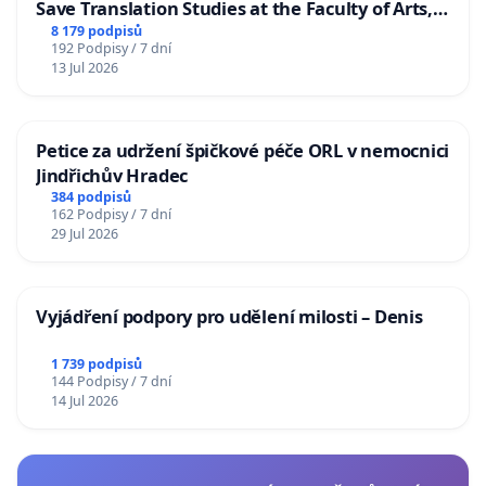
Save Translation Studies at the Faculty of Arts,
Charles University
8 179 podpisů
192 Podpisy / 7 dní
13 Jul 2026
Petice za udržení špičkové péče ORL v nemocnici
Jindřichův Hradec
384 podpisů
162 Podpisy / 7 dní
29 Jul 2026
Vyjádření podpory pro udělení milosti – Denis
1 739 podpisů
144 Podpisy / 7 dní
14 Jul 2026