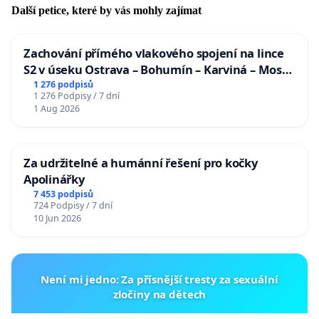
Další petice, které by vás mohly zajímat
Zachování přímého vlakového spojení na lince
S2 v úseku Ostrava – Bohumín – Karviná – Mosty
u Jablunkova
1 276 podpisů
1 276 Podpisy / 7 dní
1 Aug 2026
Za udržitelné a humánní řešení pro kočky
Apolinářky
7 453 podpisů
724 Podpisy / 7 dní
10 Jun 2026
Není mi jedno: Za přísnější tresty za sexuální
zločiny na dětech