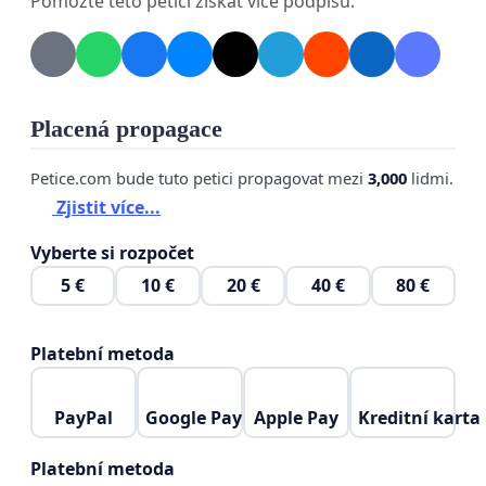
Pomozte této petici získat více podpisů.
Jde prakticky jen o odstranění několika
dopravních značek. Zvýší se tím výrazně
bezpečnost naší ulice a zachrání se zdraví
mnoha chodců.
Placená propagace
Děkujeme za podporu
Petice.com bude tuto petici propagovat mezi
3,000
lidmi.
Zjistit více...
Vyberte si rozpočet
5 €
10 €
20 €
40 €
80 €
Platební metoda
PayPal
Google Pay
Apple Pay
Kreditní karta
Platební metoda