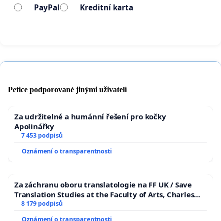
PayPal
Kreditní karta
Petice podporované jinými uživateli
Za udržitelné a humánní řešení pro kočky
Apolinářky
7 453 podpisů
Oznámení o transparentnosti
Za záchranu oboru translatologie na FF UK / Save
Translation Studies at the Faculty of Arts, Charles
University
8 179 podpisů
Oznámení o transparentnosti