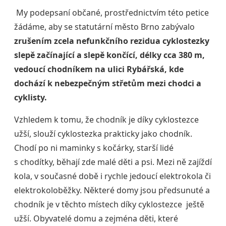
My podepsaní občané, prostřednictvím této petice
žádáme, aby se statutární město Brno zabývalo
zrušením zcela nefunkčního rezidua cyklostezky
slepě začínající a slepě končící, délky cca 380 m,
vedoucí chodníkem na ulici Rybářská, kde
dochází k nebezpečným střetům mezi chodci a
cyklisty.
Vzhledem k tomu, že chodník je díky cyklostezce
užší, slouží cyklostezka prakticky jako chodník.
Chodí po ni maminky s kočárky, starší lidé
s chodítky, běhají zde malé děti a psi. Mezi ně zajíždí
kola, v současné době i rychle jedoucí elektrokola či
elektrokoloběžky. Některé domy jsou předsunuté a
chodník je v těchto místech díky cyklostezce ještě
užší. Obyvatelé domu a zejména děti, které