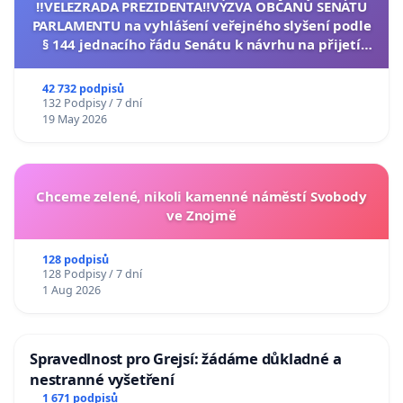
‼️VELEZRADA PREZIDENTA‼️VÝZVA OBČANŮ SENÁTU
PARLAMENTU na vyhlášení veřejného slyšení podle
§ 144 jednacího řádu Senátu k návrhu na přijetí
usnesení k podání ústavní žaloby na prezidenta
republiky
42 732 podpisů
132 Podpisy / 7 dní
19 May 2026
Chceme zelené, nikoli kamenné náměstí Svobody
ve Znojmě
128 podpisů
128 Podpisy / 7 dní
1 Aug 2026
Spravedlnost pro Grejsí: žádáme důkladné a
nestranné vyšetření
1 671 podpisů