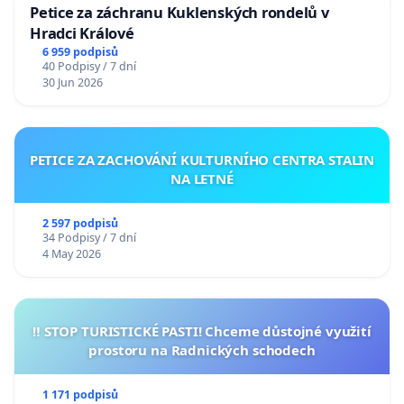
Petice za záchranu Kuklenských rondelů v
Hradci Králové
6 959 podpisů
40 Podpisy / 7 dní
30 Jun 2026
PETICE ZA ZACHOVÁNÍ KULTURNÍHO CENTRA STALIN
NA LETNÉ
2 597 podpisů
34 Podpisy / 7 dní
4 May 2026
‼️ STOP TURISTICKÉ PASTI! Chceme důstojné využití
prostoru na Radnických schodech
1 171 podpisů