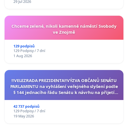
29 Jul 2026
Chceme zelené, nikoli kamenné náměstí Svobody
ve Znojmě
129 podpisů
129 Podpisy / 7 dní
1 Aug 2026
‼️VELEZRADA PREZIDENTA‼️VÝZVA OBČANŮ SENÁTU
PARLAMENTU na vyhlášení veřejného slyšení podle
§ 144 jednacího řádu Senátu k návrhu na přijetí
usnesení k podání ústavní žaloby na prezidenta
republiky
42 737 podpisů
129 Podpisy / 7 dní
19 May 2026