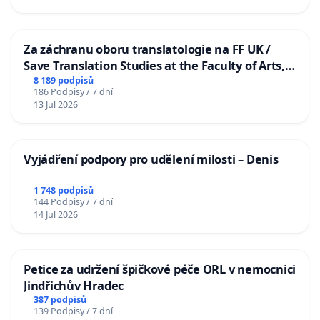
Za záchranu oboru translatologie na FF UK /
Save Translation Studies at the Faculty of Arts,
Charles University
8 189 podpisů
186 Podpisy / 7 dní
13 Jul 2026
Vyjádření podpory pro udělení milosti – Denis
1 748 podpisů
144 Podpisy / 7 dní
14 Jul 2026
Petice za udržení špičkové péče ORL v nemocnici
Jindřichův Hradec
387 podpisů
139 Podpisy / 7 dní