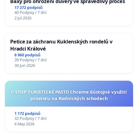
Baxy pro ohrožení důvěry ve spravedlivý proces
17 272 podpisů
40 Podpisy / 7 dní
2 Jul 2026
Petice za záchranu Kuklenských rondelů v
Hradci Králové
6 960 podpisů
39 Podpisy / 7 dní
30 Jun 2026
‼️ STOP TURISTICKÉ PASTI! Chceme důstojné využití
prostoru na Radnických schodech
1 172 podpisů
32 Podpisy / 7 dní
6 May 2026