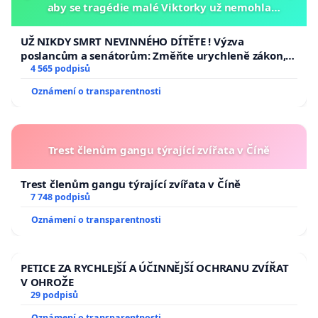
aby se tragédie malé Viktorky už nemohla
opakovat!
UŽ NIKDY SMRT NEVINNÉHO DÍTĚTE ! Výzva
poslancům a senátorům: Změňte urychleně zákon,
aby se tragédie malé Viktorky už nemohla opakovat!
4 565 podpisů
Oznámení o transparentnosti
Trest členům gangu týrající zvířata v Číně
Trest členům gangu týrající zvířata v Číně
7 748 podpisů
Oznámení o transparentnosti
PETICE ZA RYCHLEJŠÍ A ÚČINNĚJŠÍ OCHRANU ZVÍŘAT
V OHROŽE
29 podpisů
Oznámení o transparentnosti