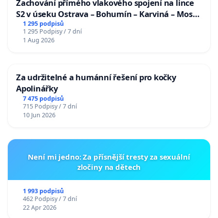
Zachování přímého vlakového spojení na lince
S2 v úseku Ostrava – Bohumín – Karviná – Mosty
u Jablunkova
1 295 podpisů
1 295 Podpisy / 7 dní
1 Aug 2026
Za udržitelné a humánní řešení pro kočky
Apolinářky
7 475 podpisů
715 Podpisy / 7 dní
10 Jun 2026
Není mi jedno: Za přísnější tresty za sexuální
zločiny na dětech
1 993 podpisů
462 Podpisy / 7 dní
22 Apr 2026