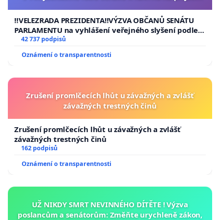
usnesení k podání ústavní žaloby na prezidenta
republiky
‼️VELEZRADA PREZIDENTA‼️VÝZVA OBČANŮ SENÁTU
PARLAMENTU na vyhlášení veřejného slyšení podle §
144 jednacího řádu Senátu k návrhu na přijetí
42 737 podpisů
usnesení k podání ústavní žaloby na prezidenta
Oznámení o transparentnosti
republiky
Zrušení promlčecích lhůt u závažných a zvlášť
závažných trestných činů
Zrušení promlčecích lhůt u závažných a zvlášť
závažných trestných činů
162 podpisů
Oznámení o transparentnosti
UŽ NIKDY SMRT NEVINNÉHO DÍTĚTE ! Výzva
poslancům a senátorům: Změňte urychleně zákon,