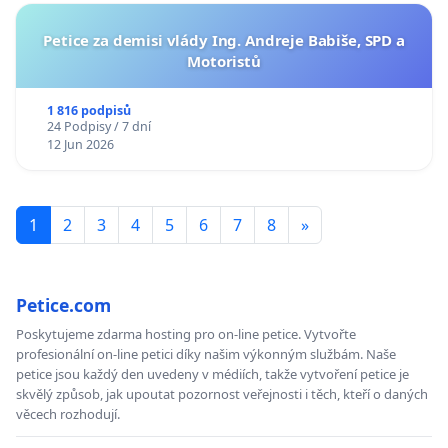
Petice za demisi vlády Ing. Andreje Babiše, SPD a
Motoristů
1 816 podpisů
24 Podpisy / 7 dní
12 Jun 2026
1
2
3
4
5
6
7
8
»
Petice.com
Poskytujeme zdarma hosting pro on-line petice. Vytvořte
profesionální on-line petici díky našim výkonným službám. Naše
petice jsou každý den uvedeny v médiích, takže vytvoření petice je
skvělý způsob, jak upoutat pozornost veřejnosti i těch, kteří o daných
věcech rozhodují.