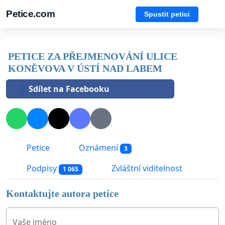
Petice.com
Spustit petici
PETICE ZA PŘEJMENOVÁNÍ ULICE
KONĚVOVA V ÚSTÍ NAD LABEM
Sdílet na Facebooku
Petice
Oznámení
3
Podpisy
Zvláštní viditelnost
1 065
Kontaktujte autora petice
Vaše jméno