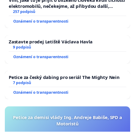
Vím, jaké to je přijít o blízkého člověka kvůli tichosti
elektromobilů, nečekejme, až přibydou další,
zaveďme slyšitelná auta!
257 podpisů
Oznámení o transparentnosti
Zastavte prodej Letiště Václava Havla
9 podpisů
Oznámení o transparentnosti
Petice za český dabing pro seriál The Mighty Nein
7 podpisů
Oznámení o transparentnosti
Petice za demisi vlády Ing. Andreje Babiše, SPD a
Motoristů