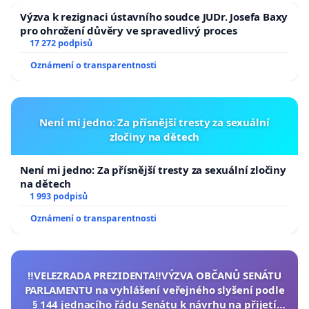
Výzva k rezignaci ústavního soudce JUDr. Josefa Baxy
pro ohrožení důvěry ve spravedlivý proces
17 272 podpisů
Oznámení o transparentnosti
Není mi jedno: Za přísnější tresty za sexuální
zločiny na dětech
Není mi jedno: Za přísnější tresty za sexuální zločiny
na dětech
1 993 podpisů
Oznámení o transparentnosti
‼️VELEZRADA PREZIDENTA‼️VÝZVA OBČANŮ SENÁTU
PARLAMENTU na vyhlášení veřejného slyšení podle
§ 144 jednacího řádu Senátu k návrhu na přijetí