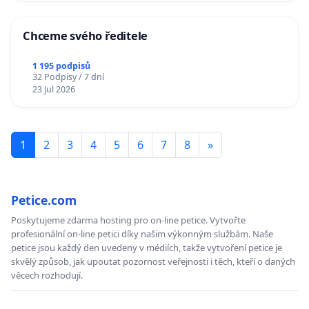
Chceme svého ředitele
1 195 podpisů
32 Podpisy / 7 dní
23 Jul 2026
1
2
3
4
5
6
7
8
»
Petice.com
Poskytujeme zdarma hosting pro on-line petice. Vytvořte
profesionální on-line petici díky našim výkonným službám. Naše
petice jsou každý den uvedeny v médiích, takže vytvoření petice je
skvělý způsob, jak upoutat pozornost veřejnosti i těch, kteří o daných
věcech rozhodují.