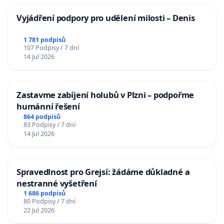
Vyjádření podpory pro udělení milosti – Denis
1 781 podpisů
107 Podpisy / 7 dní
14 Jul 2026
Zastavme zabíjení holubů v Plzni – podpořme
humánní řešení
864 podpisů
83 Podpisy / 7 dní
14 Jul 2026
Spravedlnost pro Grejsí: žádáme důkladné a
nestranné vyšetření
1 686 podpisů
80 Podpisy / 7 dní
22 Jul 2026