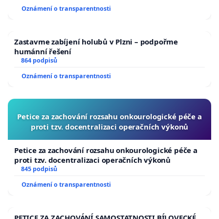
předškolního plavání a učitelka v MŠ
Oznámení o transparentnosti
Karolína Havelková, instruktorka kojeneckého plavá
trenér plavání 3. kategorie a zakladatelka plavecké 
Zastavme zabíjení holubů v Plzni – podpořme
humánní řešení
Plaveme pro radost
864 podpisů
Kateřina Janoušková, instruktorka kojeneckého a d
Oznámení o transparentnosti
plavání 20 let, studio Motýlek
Lucie Pawlicová, majitelka plavecké školy
Petice za zachování rozsahu onkourologické péče a
proti tzv. docentralizaci operačních výkonů
Anna Bravencová, lektorka vaničkování miminek od
týdnů do 6-10 měsíců
Petice za zachování rozsahu onkourologické péče a
proti tzv. docentralizaci operačních výkonů
a další signatáři.
845 podpisů
Oznámení o transparentnosti
---
Zdroje k uvedeným tvrzením:
PETICE ZA ZACHOVÁNÍ SAMOSTATNOSTI BÍLOVECKÉ