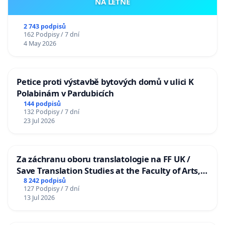
NA LETNÉ
Leiberman, A. F., & Zeanah, H., Disorders of Attach
Infancy, Infant Psychiatry 1995, 4:571-587.
2 743 podpisů
162 Podpisy / 7 dní
4 May 2026
Petice proti výstavbě bytových domů v ulici K
Polabinám v Pardubicích
144 podpisů
132 Podpisy / 7 dní
23 Jul 2026
Za záchranu oboru translatologie na FF UK /
Save Translation Studies at the Faculty of Arts,
Charles University
8 242 podpisů
127 Podpisy / 7 dní
13 Jul 2026