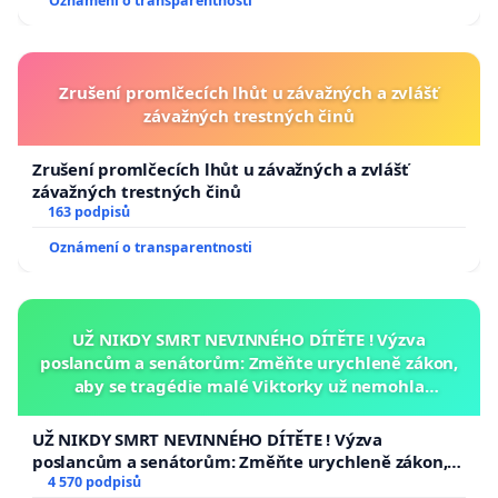
Oznámení o transparentnosti
Milena Jeřábková, instruktorka kojeneckého plavání
než 25 let, lektorka pohybových aktivit kojenců a ba
Zrušení promlčecích lhůt u závažných a zvlášť
lektorka témat porodu, péče o dítě a rodičovství
závažných trestných činů
Mgr. Martina Šípová, instruktor plavání kojenců, bat
Zrušení promlčecích lhůt u závažných a zvlášť
předškoláků 27 let a od roku 2008 lektor rekvalifika
závažných trestných činů
163 podpisů
akreditovaného kurzu Instruktor dětského plavání
Oznámení o transparentnosti
Vanda Schreierová, instruktor kojeneckého plavání 
pohybové výchovy kojenců, batolat a dětí předškoln
věku
UŽ NIKDY SMRT NEVINNÉHO DÍTĚTE ! Výzva
poslancům a senátorům: Změňte urychleně zákon,
PhDr. Michala Škrábová, Ph.D., psycholožka
aby se tragédie malé Viktorky už nemohla
opakovat!
RNDr., MUDr. Barbara Kunt Vonková, lékařka
UŽ NIKDY SMRT NEVINNÉHO DÍTĚTE ! Výzva
poslancům a senátorům: Změňte urychleně zákon,
Bc. Danuše Kalinová, instruktor kojeneckého, batol
aby se tragédie malé Viktorky už nemohla opakovat!
4 570 podpisů