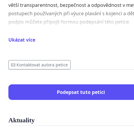
větší transparentnost, bezpečnost a odpovědnost v me
postupech používaných při výuce plavání s kojenci a dět
podpis můžete připojit formou podepsání této petice.
Zkušenosti Vašich klientů
Ukázat více
Z informací od Vašich klientů, z videí na sociálních sítí V
lektorek, jakož i z veřejných vyjádření přímo Vás, Blanky
Kolářové Sudíkové, opakovaně plynou zejména následuj
Kontaktovat autora petice
skutečnosti:
Rodiče jsou vedeni k potápění dětí včetně novoroz
Podepsat tuto petici
vodu bez jakékoliv přípravy, a to i když pláčou.
Pláč dítěte je interpretován jako problém matky, p
jako manipulace dítěte rodičem a rodiče jsou instr
aby na pláč nereagovali.
Aktuality
Děti jsou instruktorkami v některých případech vy
z náručí rodičů a potápěné bez jejich výslovného s