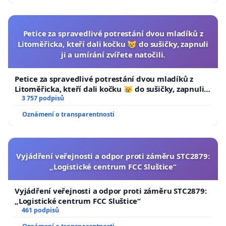
studie?
Máme za to, že je ve veřejném zájmu prokázat, že Vaš
Petice za spravedlivé potrestání dvou mladíků z
Litoměřicka, kteří dali kočku 😿 do sušičky, zapnuli
a postupy jsou pro děti bezpečné. Bohužel se tak nikdy 
ji a umírání zvířete natočili.
přestože se k tomu Vy, Blanka Kolářová Sudíková, zaváz
roce 2010. Naopak ve své činnosti (včetně zjevně nebe
Petice za spravedlivé potrestání dvou mladíků z
létání miminek) nadále pokračujete, přičemž se množí 
Litoměřicka, kteří dali kočku 😿 do sušičky, zapnuli ji
a umírání zvířete natočili.
3 757 podpisů
potenciálně poškozených klientů.
Oznámení o transparentnosti
Chceme věřit, že i Vám jde zejména o zdraví dětí, jak fyz
i psychické a emocionální, a tedy veřejnosti ráda posky
vyjádření a důkazy o tom, že Vaše aktivity v Plaváčku js
Vyjádření veřejnosti a odpor proti záměru STC2879:
děti prospěšné a bezpečné, případně od nich v budouc
„Logistické centrum FCC Sluštice“
upustíte.
Vyjádření veřejnosti a odpor proti záměru STC2879:
„Logistické centrum FCC Sluštice“
S pozdravem
461 podpisů
Zdeňka Šíp Staňková, Děti jsou taky lidi