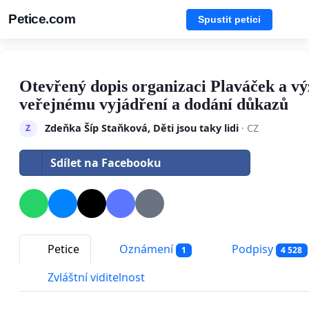
Petice.com
Spustit petici
Otevřený dopis organizaci Plaváček a vý
veřejnému vyjádření a dodání důkazů
Zdeňka Šíp Staňková, Děti jsou taky lidi
· CZ
Z
Sdílet na Facebooku
Petice
Oznámení
Podpisy
1
4 528
Zvláštní viditelnost