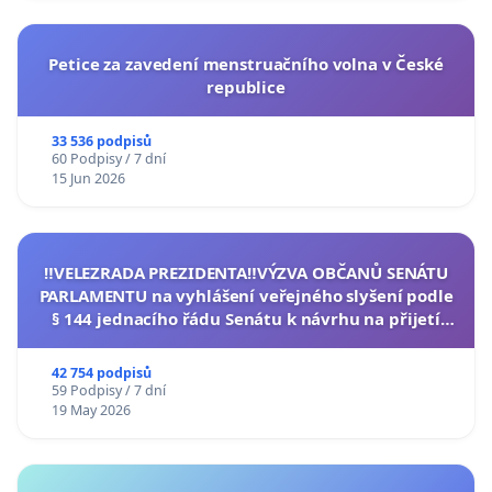
Petice za zavedení menstruačního volna v České
republice
33 536 podpisů
60 Podpisy / 7 dní
15 Jun 2026
‼️VELEZRADA PREZIDENTA‼️VÝZVA OBČANŮ SENÁTU
PARLAMENTU na vyhlášení veřejného slyšení podle
§ 144 jednacího řádu Senátu k návrhu na přijetí
usnesení k podání ústavní žaloby na prezidenta
republiky
42 754 podpisů
59 Podpisy / 7 dní
19 May 2026