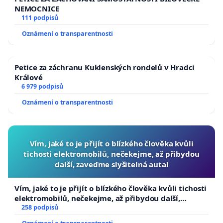
NEMOCNICE
https://www.youtube.com/watch?v=Fy2V9wB5mXM
111 podpisů
https://djtl.cz/plavacek
Oznámení o transparentnosti
https://www.plavacek-deti.cz/letani-deti/
Petice za záchranu Kuklenských rondelů v Hradci
Králové
https://ct24.ceskatelevize.cz/clanek/domaci/vedci-potvrd
6 979 podpisů
letani-miminek-muze-byt-zivotu-nebezpecne-217566
Oznámení o transparentnosti
https://www.pediatrics.cz/content/uploads/2018/08/st
k-letani-miminek.pdf
Vím, jaké to je přijít o blízkého člověka kvůli
https://www.idnes.cz/zpravy/cerna-kronika/letani-mimi
tichosti elektromobilů, nečekejme, až přibydou
policie-odlozi-znalcum-se-nelibi-matky-ale-
další, zaveďme slyšitelná auta!
nevypovidaly.A100816_094755_krimi_hv
Vím, jaké to je přijít o blízkého člověka kvůli tichosti
elektromobilů, nečekejme, až přibydou další,
https://www.instagram.com/reel/Cf_YaR9j1cp/?
zaveďme slyšitelná auta!
258 podpisů
igsh=MWt3eW4yY2l1MnJ2cQ%3D%3D