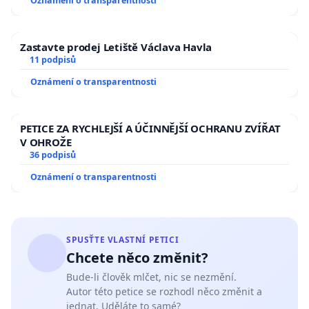
Oznámení o transparentnosti
https://ct24.ceskatelevize.cz/clanek/archiv/kolarova-su
letani-miminek-je-pouze-fobie-z-neznalosti-199138
Zastavte prodej Letiště Václava Havla
11 podpisů
https://ct24.ceskatelevize.cz/clanek/domaci/miminka-se
Oznámení o transparentnosti
letat-lekari-jsou-zdeseni-198423
https://www.plavacek-deti.cz/o-nas/metodika/
PETICE ZA RYCHLEJŠÍ A ÚČINNĚJŠÍ OCHRANU ZVÍŘAT
V OHROŽE
https://www.andreabehalova.cz/3-metodiky-detskeho-p
36 podpisů
kterou-vybrat/
Oznámení o transparentnosti
https://balticworlds.com/giving-birth-to-a-baby-dolphin
http://old.plavacek-deti.cz/plavani-s-detmi/letani-deti-
SPUSŤTE VLASTNÍ PETICI
ohlasy.php?ID=1&od=990
Chcete něco změnit?
Zdroje k rizikům nadměrného vyplavování kortizolu u d
Bude-li člověk mlčet, nic se nezmění.
Autor této petice se rozhodl něco změnit a
P. Heron, “Non-Reactive Cosleeping and Child Behav
jednat. Uděláte to samé?