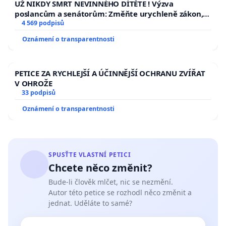
UŽ NIKDY SMRT NEVINNÉHO DÍTĚTE ! Výzva
poslancům a senátorům: Změňte urychleně zákon,
aby se tragédie malé Viktorky už nemohla opakovat!
4 569 podpisů
Oznámení o transparentnosti
PETICE ZA RYCHLEJŠÍ A ÚČINNĚJŠÍ OCHRANU ZVÍŘAT
V OHROŽE
33 podpisů
Oznámení o transparentnosti
SPUSŤTE VLASTNÍ PETICI
Chcete něco změnit?
Bude-li člověk mlčet, nic se nezmění.
Autor této petice se rozhodl něco změnit a
jednat. Uděláte to samé?