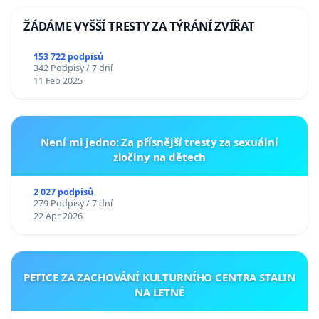
ŽÁDÁME VYŠŠÍ TRESTY ZA TÝRÁNÍ ZVÍŘAT
153 722 podpisů
342 Podpisy / 7 dní
11 Feb 2025
Není mi jedno: Za přísnější tresty za sexuální
zločiny na dětech
2 027 podpisů
279 Podpisy / 7 dní
22 Apr 2026
PETICE ZA ZACHOVÁNÍ KULTURNÍHO CENTRA STALIN
NA LETNÉ