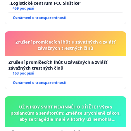
„Logistické centrum FCC Sluštice“
459 podpisů
Oznámení o transparentnosti
Zrušení promlčecích lhůt u závažných a zvlášť
závažných trestných činů
Zrušení promlčecích lhůt u závažných a zvlášť
závažných trestných činů
163 podpisů
Oznámení o transparentnosti
UŽ NIKDY SMRT NEVINNÉHO DÍTĚTE ! Výzva
poslancům a senátorům: Změňte urychleně zákon,
aby se tragédie malé Viktorky už nemohla
opakovat!