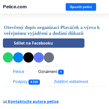
Petice.com
Spustit petici
Otevřený dopis organizaci Plaváček a výzva k
veřejnému vyjádření a dodání důkazů
Sdílet na Facebooku
Petice
Oznámení
1
Podpisy
Zvláštní viditelnost
4 528
Kontaktujte autora petice