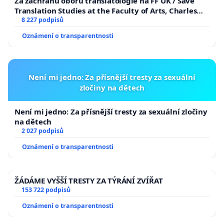
Za záchranu oboru translatologie na FF UK / Save
Translation Studies at the Faculty of Arts, Charles
University
8 227 podpisů
Oznámení o transparentnosti
Není mi jedno: Za přísnější tresty za sexuální
zločiny na dětech
Není mi jedno: Za přísnější tresty za sexuální zločiny
na dětech
2 027 podpisů
Oznámení o transparentnosti
ŽÁDÁME VYŠŠÍ TRESTY ZA TÝRÁNÍ ZVÍŘAT
153 722 podpisů
Oznámení o transparentnosti