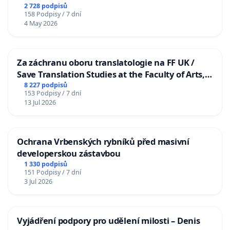
2 728 podpisů
158 Podpisy / 7 dní
4 May 2026
Za záchranu oboru translatologie na FF UK /
Save Translation Studies at the Faculty of Arts,
Charles University
8 227 podpisů
153 Podpisy / 7 dní
13 Jul 2026
Ochrana Vrbenských rybníků před masivní
developerskou zástavbou
1 330 podpisů
151 Podpisy / 7 dní
3 Jul 2026
Vyjádření podpory pro udělení milosti – Denis