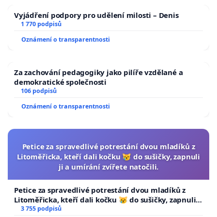
Vyjádření podpory pro udělení milosti – Denis
1 770 podpisů
Oznámení o transparentnosti
Za zachování pedagogiky jako pilíře vzdělané a
demokratické společnosti
106 podpisů
Oznámení o transparentnosti
Petice za spravedlivé potrestání dvou mladíků z
Litoměřicka, kteří dali kočku 😿 do sušičky, zapnuli
ji a umírání zvířete natočili.
Petice za spravedlivé potrestání dvou mladíků z
Litoměřicka, kteří dali kočku 😿 do sušičky, zapnuli ji
a umírání zvířete natočili.
3 755 podpisů