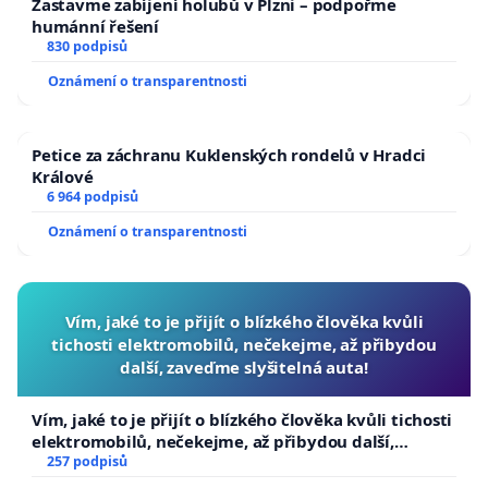
Zastavme zabíjení holubů v Plzni – podpořme
humánní řešení
830 podpisů
Oznámení o transparentnosti
Petice za záchranu Kuklenských rondelů v Hradci
Králové
6 964 podpisů
Oznámení o transparentnosti
Vím, jaké to je přijít o blízkého člověka kvůli
tichosti elektromobilů, nečekejme, až přibydou
další, zaveďme slyšitelná auta!
Vím, jaké to je přijít o blízkého člověka kvůli tichosti
elektromobilů, nečekejme, až přibydou další,
zaveďme slyšitelná auta!
257 podpisů