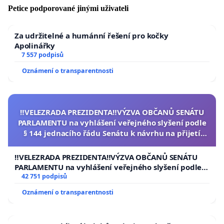
Petice podporované jinými uživateli
Za udržitelné a humánní řešení pro kočky
Apolinářky
7 557 podpisů
Oznámení o transparentnosti
‼️VELEZRADA PREZIDENTA‼️VÝZVA OBČANŮ SENÁTU
PARLAMENTU na vyhlášení veřejného slyšení podle
§ 144 jednacího řádu Senátu k návrhu na přijetí
usnesení k podání ústavní žaloby na prezidenta
republiky
‼️VELEZRADA PREZIDENTA‼️VÝZVA OBČANŮ SENÁTU
PARLAMENTU na vyhlášení veřejného slyšení podle §
144 jednacího řádu Senátu k návrhu na přijetí
42 751 podpisů
usnesení k podání ústavní žaloby na prezidenta
Oznámení o transparentnosti
republiky