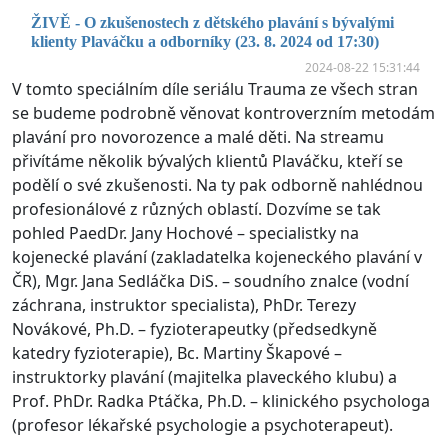
ŽIVĚ - O zkušenostech z dětského plavání s bývalými
klienty Plaváčku a odborníky (23. 8. 2024 od 17:30)
2024-08-22 15:31:44
V tomto speciálním díle seriálu Trauma ze všech stran
se budeme podrobně věnovat kontroverzním metodám
plavání pro novorozence a malé děti. Na streamu
přivítáme několik bývalých klientů Plaváčku, kteří se
podělí o své zkušenosti. Na ty pak odborně nahlédnou
profesionálové z různých oblastí. Dozvíme se tak
pohled PaedDr. Jany Hochové – specialistky na
kojenecké plavání (zakladatelka kojeneckého plavání v
ČR), Mgr. Jana Sedláčka DiS. – soudního znalce (vodní
záchrana, instruktor specialista), PhDr. Terezy
Novákové, Ph.D. – fyzioterapeutky (předsedkyně
katedry fyzioterapie), Bc. Martiny Škapové –
instruktorky plavání (majitelka plaveckého klubu) a
Prof. PhDr. Radka Ptáčka, Ph.D. – klinického psychologa
(profesor lékařské psychologie a psychoterapeut).