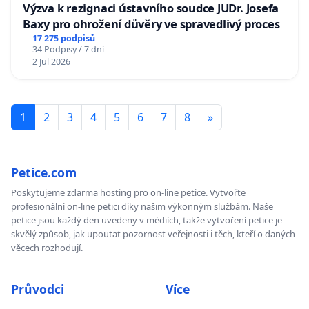
Výzva k rezignaci ústavního soudce JUDr. Josefa
Baxy pro ohrožení důvěry ve spravedlivý proces
17 275 podpisů
34 Podpisy / 7 dní
2 Jul 2026
1
2
3
4
5
6
7
8
»
Petice.com
Poskytujeme zdarma hosting pro on-line petice. Vytvořte
profesionální on-line petici díky našim výkonným službám. Naše
petice jsou každý den uvedeny v médiích, takže vytvoření petice je
skvělý způsob, jak upoutat pozornost veřejnosti i těch, kteří o daných
věcech rozhodují.
Průvodci
Více