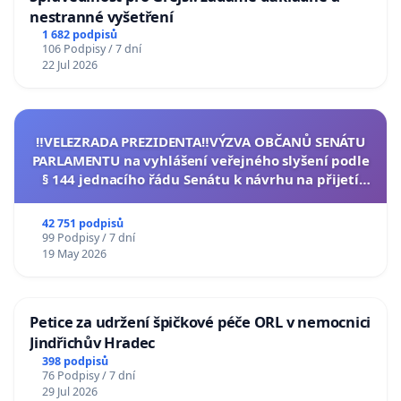
nestranné vyšetření
1 682 podpisů
106 Podpisy / 7 dní
22 Jul 2026
‼️VELEZRADA PREZIDENTA‼️VÝZVA OBČANŮ SENÁTU
PARLAMENTU na vyhlášení veřejného slyšení podle
§ 144 jednacího řádu Senátu k návrhu na přijetí
usnesení k podání ústavní žaloby na prezidenta
republiky
42 751 podpisů
99 Podpisy / 7 dní
19 May 2026
Petice za udržení špičkové péče ORL v nemocnici
Jindřichův Hradec
398 podpisů
76 Podpisy / 7 dní
29 Jul 2026