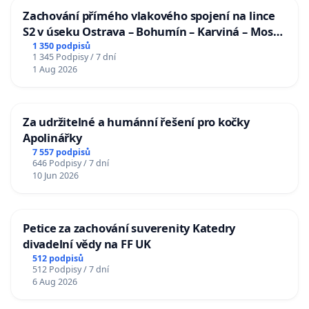
Zachování přímého vlakového spojení na lince
S2 v úseku Ostrava – Bohumín – Karviná – Mosty
u Jablunkova
1 350 podpisů
1 345 Podpisy / 7 dní
1 Aug 2026
Za udržitelné a humánní řešení pro kočky
Apolinářky
7 557 podpisů
646 Podpisy / 7 dní
10 Jun 2026
Petice za zachování suverenity Katedry
divadelní vědy na FF UK
512 podpisů
512 Podpisy / 7 dní
6 Aug 2026