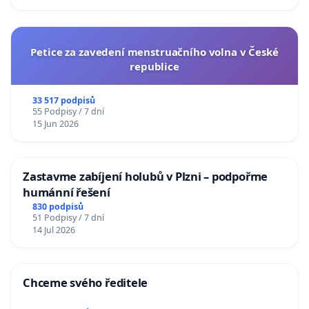
Petice za zavedení menstruačního volna v České
republice
33 517 podpisů
55 Podpisy / 7 dní
15 Jun 2026
Zastavme zabíjení holubů v Plzni – podpořme
humánní řešení
830 podpisů
51 Podpisy / 7 dní
14 Jul 2026
Chceme svého ředitele