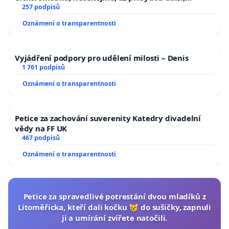
zaveďme slyšitelná auta!
257 podpisů
Oznámení o transparentnosti
Vyjádření podpory pro udělení milosti – Denis
1 761 podpisů
Oznámení o transparentnosti
Petice za zachování suverenity Katedry divadelní
vědy na FF UK
467 podpisů
Oznámení o transparentnosti
Petice za spravedlivé potrestání dvou mladíků z
Litoměřicka, kteří dali kočku 😿 do sušičky, zapnuli
ji a umírání zvířete natočili.