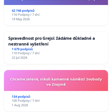
usnesení k podání ústavní žaloby na prezidenta
republiky
42 746 podpisů
116 Podpisy / 7 dní
19 May 2026
Spravedlnost pro Grejsí: žádáme důkladné a
nestranné vyšetření
1 679 podpisů
110 Podpisy / 7 dní
22 Jul 2026
Chceme zelené, nikoli kamenné náměstí Svobody
ve Znojmě
134 podpisů
100 Podpisy / 7 dní
1 Aug 2026