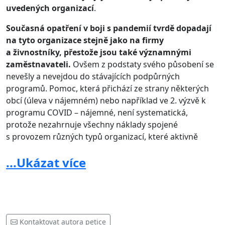
uvedených organizací
.
Současná opatření v boji s pandemií tvrdě dopadají
na tyto organizace stejně jako na firmy
a živnostníky, přestože jsou také významnými
zaměstnavateli.
Ovšem z podstaty svého působení se
nevešly a nevejdou do stávajících podpůrných
programů. Pomoc, která přichází ze strany některých
obcí (úleva v nájemném) nebo například ve 2. výzvě k
programu COVID – nájemné, není systematická,
protože nezahrnuje všechny náklady spojené
s provozem různých typů organizací, které aktivně
působí v oblasti prevence v rámci rodinné politiky.
...Ukázat více
Mnohé z nich již nyní bojují o přežití a svoji
budoucnost.
Přitom sehrávají v systému rodinné
politiky nezastupitelnou roli a staly se zásadní oporou
systému sociálních služeb. Zajišťují například služby
sociální prevence pro rodiny s dětmi, pomáhají při
Kontaktovat autora petice