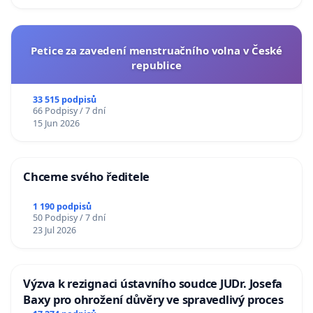
Petice za zavedení menstruačního volna v České
republice
33 515 podpisů
66 Podpisy / 7 dní
15 Jun 2026
Chceme svého ředitele
1 190 podpisů
50 Podpisy / 7 dní
23 Jul 2026
Výzva k rezignaci ústavního soudce JUDr. Josefa
Baxy pro ohrožení důvěry ve spravedlivý proces