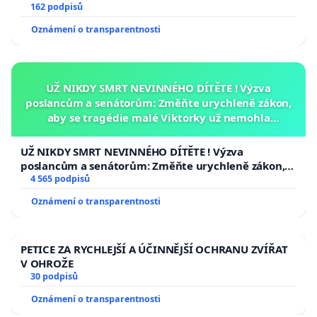
162 podpisů
Oznámení o transparentnosti
UŽ NIKDY SMRT NEVINNÉHO DÍTĚTE ! Výzva
poslancům a senátorům: Změňte urychleně zákon,
aby se tragédie malé Viktorky už nemohla
opakovat!
UŽ NIKDY SMRT NEVINNÉHO DÍTĚTE ! Výzva
poslancům a senátorům: Změňte urychleně zákon,
aby se tragédie malé Viktorky už nemohla opakovat!
4 565 podpisů
Oznámení o transparentnosti
PETICE ZA RYCHLEJŠÍ A ÚČINNĚJŠÍ OCHRANU ZVÍŘAT
V OHROŽE
30 podpisů
Oznámení o transparentnosti