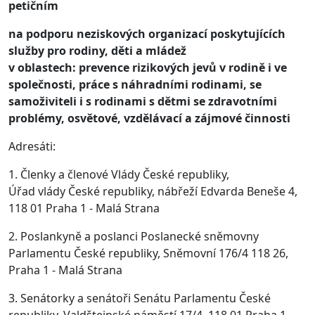
petičním
na podporu neziskových organizací poskytujících
služby pro rodiny, děti a mládež
v oblastech:
prevence
rizikových jevů v rodině i ve
společnosti
,
práce s náhradními rodinami, se
samoživiteli i s rodinami s dětmi se zdravotními
problémy,
osvětové, vzdělávací a zájmové činnosti
Adresáti:
1. Členky a členové Vlády České republiky,
Úřad vlády České republiky, nábřeží Edvarda Beneše 4,
118 01 Praha 1 - Malá Strana
2. Poslankyně a poslanci Poslanecké sněmovny
Parlamentu České republiky, Sněmovní 176/4 118 26,
Praha 1 - Malá Strana
3. Senátorky a senátoři Senátu Parlamentu České