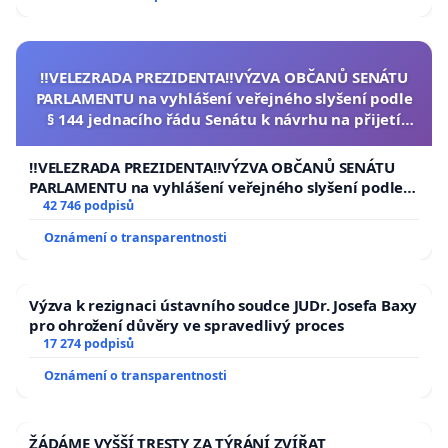
‼️VELEZRADA PREZIDENTA‼️VÝZVA OBČANŮ SENÁTU
PARLAMENTU na vyhlášení veřejného slyšení podle
§ 144 jednacího řádu Senátu k návrhu na přijetí
usnesení k podání ústavní žaloby na prezidenta
republiky
‼️VELEZRADA PREZIDENTA‼️VÝZVA OBČANŮ SENÁTU
PARLAMENTU na vyhlášení veřejného slyšení podle §
144 jednacího řádu Senátu k návrhu na přijetí
42 746 podpisů
usnesení k podání ústavní žaloby na prezidenta
Oznámení o transparentnosti
republiky
Výzva k rezignaci ústavního soudce JUDr. Josefa Baxy
pro ohrožení důvěry ve spravedlivý proces
17 274 podpisů
Oznámení o transparentnosti
ŽÁDÁME VYŠŠÍ TRESTY ZA TÝRÁNÍ ZVÍŘAT