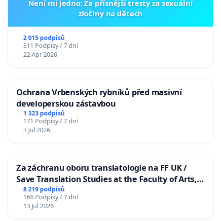
Není mi jedno: Za přísnější tresty za sexuální
zločiny na dětech
2 015 podpisů
311 Podpisy / 7 dní
22 Apr 2026
Ochrana Vrbenských rybníků před masivní
developerskou zástavbou
1 323 podpisů
171 Podpisy / 7 dní
3 Jul 2026
Za záchranu oboru translatologie na FF UK /
Save Translation Studies at the Faculty of Arts,
Charles University
8 219 podpisů
166 Podpisy / 7 dní
13 Jul 2026