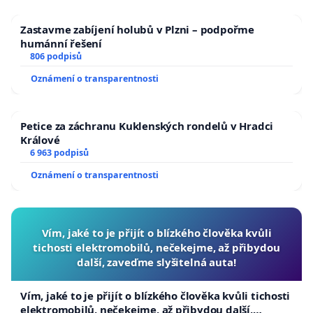
Zastavme zabíjení holubů v Plzni – podpořme
humánní řešení
806 podpisů
Oznámení o transparentnosti
Petice za záchranu Kuklenských rondelů v Hradci
Králové
6 963 podpisů
Oznámení o transparentnosti
Vím, jaké to je přijít o blízkého člověka kvůli
tichosti elektromobilů, nečekejme, až přibydou
další, zaveďme slyšitelná auta!
Vím, jaké to je přijít o blízkého člověka kvůli tichosti
elektromobilů, nečekejme, až přibydou další,