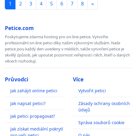
1
2
3
4
5
6
7
8
»
Petice.com
Poskytujeme zdarma hosting pro on-line petice. Vytvořte
profesionální on-line petici díky našim výkonným službám. Naše
petice jsou každý den uvedeny v médiích, takže vytvoření petice je
skvělý způsob, jak upoutat pozornost veřejnosti i těch, kteří o daných
věcech rozhodují.
Průvodci
Více
Jak zahájit online petici
Vytvořit petici
Jak napsat petici?
Zásady ochrany osobních
údajů
Jak petici propagovat?
Správa souborů cookie
Jak získat mediální pokrytí
pro vaši petici
O nás