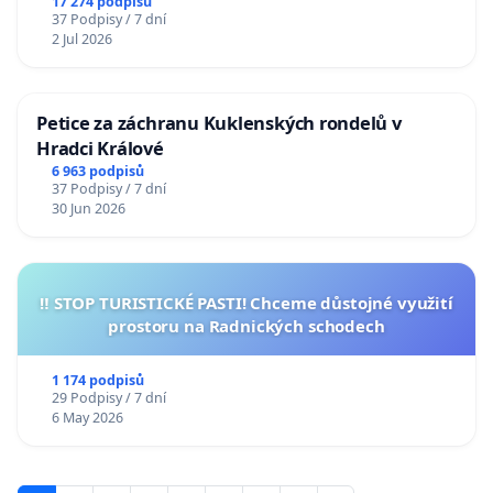
17 274 podpisů
37 Podpisy / 7 dní
2 Jul 2026
Petice za záchranu Kuklenských rondelů v
Hradci Králové
6 963 podpisů
37 Podpisy / 7 dní
30 Jun 2026
‼️ STOP TURISTICKÉ PASTI! Chceme důstojné využití
prostoru na Radnických schodech
1 174 podpisů
29 Podpisy / 7 dní
6 May 2026