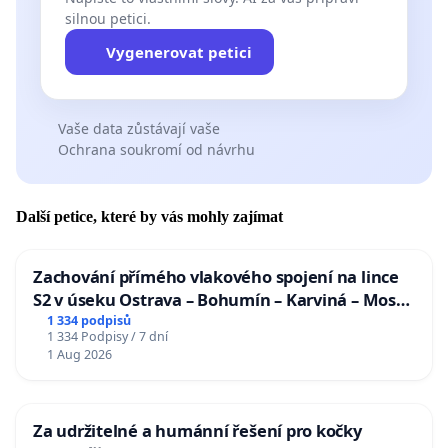
silnou petici.
Vygenerovat petici
Vaše data zůstávají vaše
Ochrana soukromí od návrhu
Další petice, které by vás mohly zajímat
Zachování přímého vlakového spojení na lince
S2 v úseku Ostrava – Bohumín – Karviná – Mosty
u Jablunkova
1 334 podpisů
1 334 Podpisy / 7 dní
1 Aug 2026
Za udržitelné a humánní řešení pro kočky