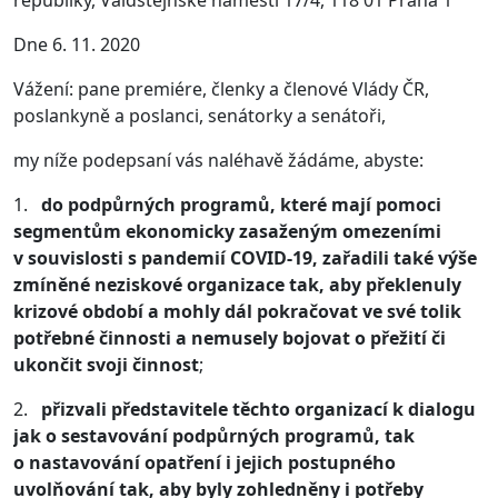
republiky, Valdštejnské náměstí 17/4, 118 01 Praha 1
Dne 6. 11. 2020
Vážení: pane premiére, členky a členové Vlády ČR,
poslankyně a poslanci, senátorky a senátoři,
my níže podepsaní vás naléhavě žádáme, abyste:
1.
do podpůrných programů, které mají pomoci
segmentům ekonomicky zasaženým
omezeními
v souvislosti s pandemií COVID-19,
zařadili také výše
zmíněné neziskové organizace tak, aby překlenuly
krizové období a mohly dál pokračovat ve své tolik
potřebné činnosti a nemusely bojovat o přežití či
ukončit svoji činnost
;
2.
přizvali představitele těchto organizací k dialogu
jak o sestavování podpůrných programů, tak
o nastavování opatření i jejich postupného
uvolňování tak, aby byly zohledněny i potřeby