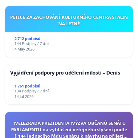
PETICE ZA ZACHOVÁNÍ KULTURNÍHO CENTRA STALIN
NA LETNÉ
2 712 podpisů
144 Podpisy / 7 dní
4 May 2026
Vyjádření podpory pro udělení milosti – Denis
1 761 podpisů
134 Podpisy / 7 dní
14 Jul 2026
‼️VELEZRADA PREZIDENTA‼️VÝZVA OBČANŮ SENÁTU
PARLAMENTU na vyhlášení veřejného slyšení podle
§ 144 jednacího řádu Senátu k návrhu na přijetí