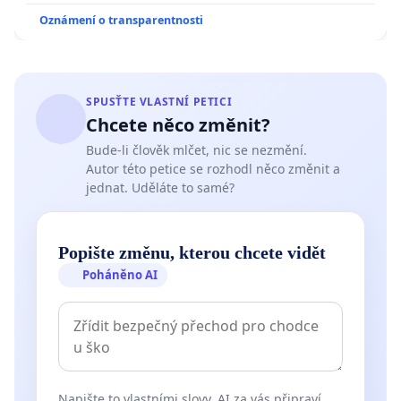
Oznámení o transparentnosti
SPUSŤTE VLASTNÍ PETICI
Chcete něco změnit?
Bude-li člověk mlčet, nic se nezmění.
Autor této petice se rozhodl něco změnit a
jednat. Uděláte to samé?
Popište změnu, kterou chcete vidět
Poháněno AI
Napište to vlastními slovy. AI za vás připraví