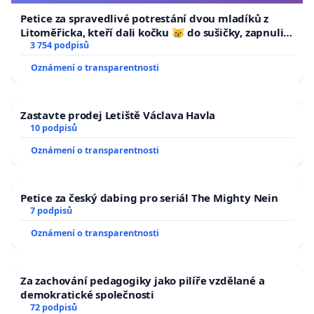
Petice za spravedlivé potrestání dvou mladíků z
Litoměřicka, kteří dali kočku 😿 do sušičky, zapnuli ji
a umírání zvířete natočili.
3 754 podpisů
Oznámení o transparentnosti
Zastavte prodej Letiště Václava Havla
10 podpisů
Oznámení o transparentnosti
Petice za český dabing pro seriál The Mighty Nein
7 podpisů
Oznámení o transparentnosti
Za zachování pedagogiky jako pilíře vzdělané a
demokratické společnosti
72 podpisů