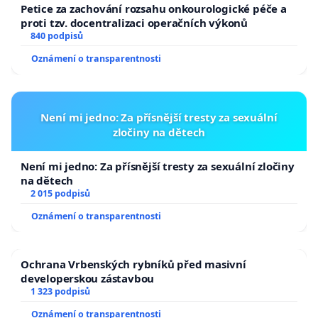
Petice za zachování rozsahu onkourologické péče a
přetíženého sociálního systému.
proti tzv. docentralizaci operačních výkonů
840 podpisů
Děkujeme, že najdete řešení, které zachrání oporu
systému sociálních služeb. Jeho udržitelná existence
Oznámení o transparentnosti
se týká nás všech!
Není mi jedno: Za přísnější tresty za sexuální
zločiny na dětech
Není mi jedno: Za přísnější tresty za sexuální zločiny
na dětech
2 015 podpisů
Oznámení o transparentnosti
Ochrana Vrbenských rybníků před masivní
developerskou zástavbou
1 323 podpisů
Oznámení o transparentnosti