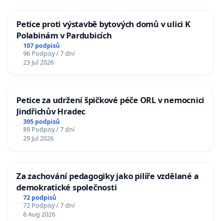
Petice proti výstavbě bytových domů v ulici K
Polabinám v Pardubicích
107 podpisů
96 Podpisy / 7 dní
23 Jul 2026
Petice za udržení špičkové péče ORL v nemocnici
Jindřichův Hradec
395 podpisů
89 Podpisy / 7 dní
29 Jul 2026
Za zachování pedagogiky jako pilíře vzdělané a
demokratické společnosti
72 podpisů
72 Podpisy / 7 dní
6 Aug 2026