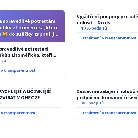
Vyjádření podpory pro udě
za spravedlivé potrestání
milosti – Denis
díků z Litoměřicka, kteří
1 756 podpisů
 😿 do sušičky, zapnuli ji a
Oznámení o transparentnosti
ání zvířete natočili.
spravedlivé potrestání
ků z Litoměřicka, kteří
😿 do sušičky, zapnuli ji a
isů
řete natočili.
o transparentnosti
RYCHLEJŠÍ A ÚČINNĚJŠÍ
Zastavme zabíjení holubů v
ZVÍŘAT V OHROŽE
podpořme humánní řešení
ů
795 podpisů
o transparentnosti
Oznámení o transparentnosti