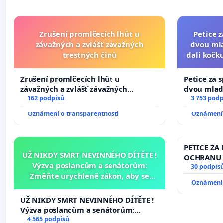
Zrušení promlčecích lhůt u
Petice 
závažných a zvlášť závažných
dvou mla
trestných činů
dali kočku
umír
Zrušení promlčecích lhůt u
Petice za 
závažných a zvlášť závažných
dvou mladí
trestných činů
162 podpisů
dali kočku 
3 753 podp
umírání zví
Oznámení o transparentnosti
Oznámení 
PETICE ZA 
UŽ NIKDY SMRT NEVINNÉHO DÍTĚTE !
OCHRANU 
Výzva poslancům a senátorům:
30 podpis
Změňte urychleně zákon, aby se
Oznámení 
tragédie malé Viktorky už nemohla
opakovat!
UŽ NIKDY SMRT NEVINNÉHO DÍTĚTE !
Výzva poslancům a senátorům:
Změňte urychleně zákon, aby se
4 565 podpisů