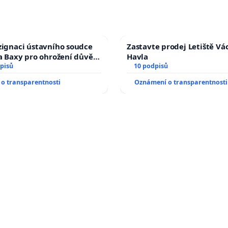
zignaci ústavního soudce
Zastavte prodej Letiště Vá
fa Baxy pro ohrožení důvěry
Havla
livý proces
pisů
10 podpisů
o transparentnosti
Oznámení o transparentnosti