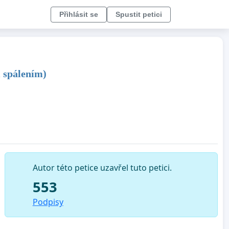
Přihlásit se
Spustit petici
 spálením)
Autor této petice uzavřel tuto petici.
553
Podpisy