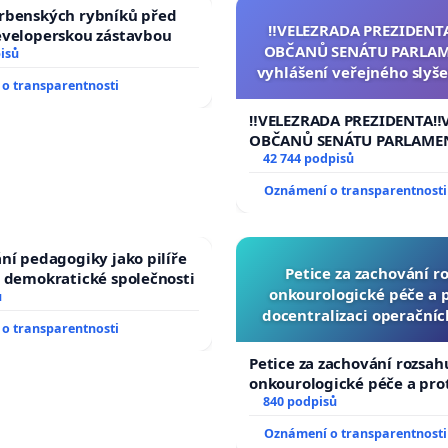
rbenských rybníků před
‼️VELEZRADA PREZIDENT
eveloperskou zástavbou
OBČANŮ SENÁTU PARLAM
isů
vyhlášení veřejného slyše
o transparentnosti
144 jednacího řádu Senát
na přijetí usnesení k podá
‼️VELEZRADA PREZIDENTA‼️
žaloby na prezidenta r
OBČANŮ SENÁTU PARLAME
vyhlášení veřejného slyšen
42 744 podpisů
144 jednacího řádu Senátu
Oznámení o transparentnosti
na přijetí usnesení k podá
žaloby na prezidenta repu
ní pedagogiky jako pilíře
Petice za zachování r
 demokratické společnosti
onkourologické péče a pr
ů
docentralizaci operační
o transparentnosti
Petice za zachování rozsah
onkourologické péče a prot
docentralizaci operačních
840 podpisů
Oznámení o transparentnosti