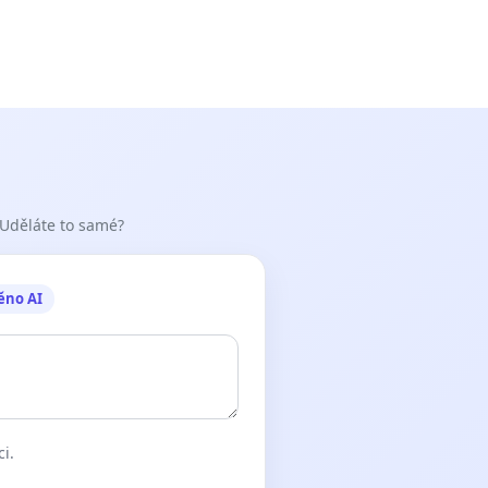
 Uděláte to samé?
ěno AI
ci.