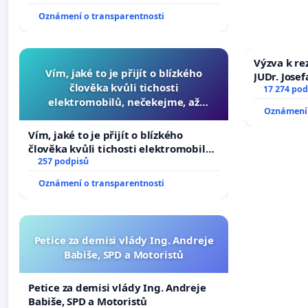
tragédie malé Viktorky už nemohla
Oznámení o transparentnosti
opakovat!
Výzva k re
Vím, jaké to je přijít o blízkého
JUDr. Jose
člověka kvůli tichosti
ve spraved
17 274 pod
elektromobilů, nečekejme, až
Oznámení 
přibydou další, zaveďme slyšitelná
auta!
Vím, jaké to je přijít o blízkého
člověka kvůli tichosti elektromobilů,
nečekejme, až přibydou další,
257 podpisů
zaveďme slyšitelná auta!
Oznámení o transparentnosti
Petice za demisi vlády Ing. Andreje
Babiše, SPD a Motoristů
Petice za demisi vlády Ing. Andreje
Babiše, SPD a Motoristů