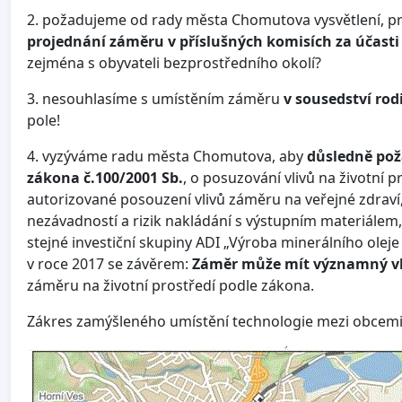
2. požadujeme od rady města Chomutova vysvětlení, pr
projednání záměru v příslušných komisích za účasti
zejména s obyvateli bezprostředního okolí?
3. nesouhlasíme s umístěním záměru
v sousedství ro
pole!
4. vyzýváme radu města Chomutova, aby
důsledně pož
zákona č.100/2001 Sb.
, o posuzování vlivů na životní 
autorizované posouzení vlivů záměru na veřejné zdraví,
nezávadností a rizik nakládání s výstupním materiálem
stejné investiční skupiny ADI „Výroba minerálního olej
v roce 2017 se závěrem:
Záměr může mít významný vli
záměru na životní prostředí podle zákona.
Zákres zamýšleného umístění technologie mezi obcemi