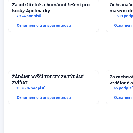
Za udržitelné a humánní řešení pro
Ochrana V
kočky Apolinářky
masivní d
7 524 podpisů
1 319 podp
Oznámení o transparentnosti
Oznámení 
ŽÁDÁME VYŠŠÍ TRESTY ZA TÝRÁNÍ
Za zachová
ZVÍŘAT
vzdělané a
153 694 podpisů
65 podpis
Oznámení o transparentnosti
Oznámení 