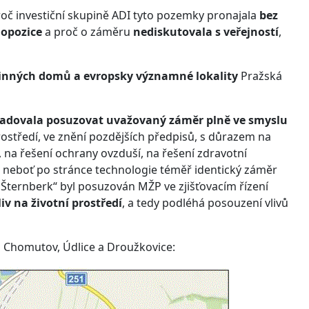
oč investiční skupině ADI tyto pozemky pronajala
bez
 opozice
a proč o záměru
nediskutovala s veřejností
,
dinných domů a evropsky významné lokality
Pražská
adovala posuzovat uvažovaný záměr plně ve smyslu
prostředí, ve znění pozdějších předpisů, s důrazem na
 na řešení ochrany ovzduší, na řešení zdravotní
, neboť po stránce technologie téměř identický záměr
e Šternberk“ byl posuzován MŽP ve zjišťovacím řízení
v na životní prostředí
, a tedy podléhá posouzení vlivů
 Chomutov, Údlice a Droužkovice: