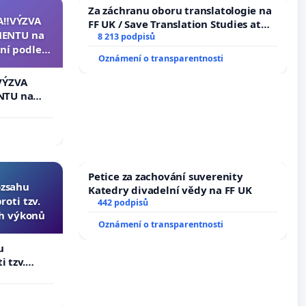
Za záchranu oboru translatologie na
A‼️VÝZVA
FF UK / Save Translation Studies at
ENTU na
the Faculty of Arts, Charles
8 213 podpisů
ní podle §
University
Oznámení o transparentnosti
u k návrhu
ní ústavní
VÝZVA
epubliky
NTU na
í podle §
 k návrhu
ní ústavní
bliky
Petice za zachování suverenity
ozsahu
Katedry divadelní vědy na FF UK
oti tzv.
442 podpisů
ch výkonů
Oznámení o transparentnosti
u
i tzv.
 výkonů