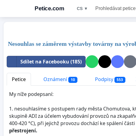
Petice.com
Prohledávat petice
CS ▼
Nesouhlas se záměrem výstavby továrny na výrob
Sdílet na Facebooku (185)
Petice
Oznámení
Podpisy
10
553
My níže podepsaní:
1. nesouhlasíme s postupem rady města Chomutova, kter
skupině ADI za účelem vybudování provozů na zkapalň
400-420 °C), při jejichž provozu dochází ke spálení čás
přestrojení.