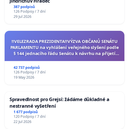
Jindřichův Hradec
387 podpisů
126 Podpisy / 7 dní
29 Jul 2026
‼️VELEZRADA PREZIDENTA‼️VÝZVA OBČANŮ SENÁTU
PARLAMENTU na vyhlášení veřejného slyšení podle
§ 144 jednacího řádu Senátu k návrhu na přijetí
usnesení k podání ústavní žaloby na prezidenta
republiky
42 737 podpisů
126 Podpisy / 7 dní
19 May 2026
Spravedlnost pro Grejsí: žádáme důkladné a
nestranné vyšetření
1 677 podpisů
120 Podpisy / 7 dní
22 Jul 2026