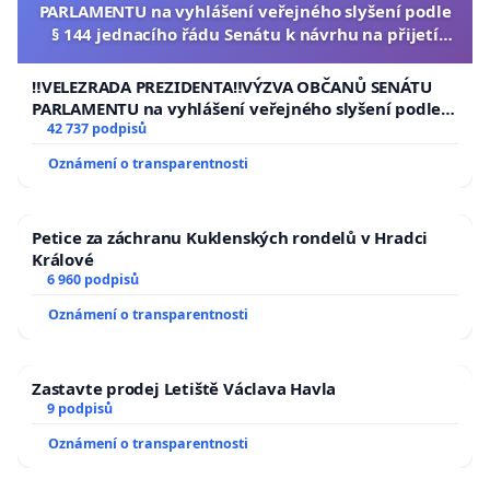
PARLAMENTU na vyhlášení veřejného slyšení podle
§ 144 jednacího řádu Senátu k návrhu na přijetí
usnesení k podání ústavní žaloby na prezidenta
republiky
‼️VELEZRADA PREZIDENTA‼️VÝZVA OBČANŮ SENÁTU
PARLAMENTU na vyhlášení veřejného slyšení podle §
144 jednacího řádu Senátu k návrhu na přijetí
42 737 podpisů
usnesení k podání ústavní žaloby na prezidenta
Oznámení o transparentnosti
republiky
Petice za záchranu Kuklenských rondelů v Hradci
Králové
6 960 podpisů
Oznámení o transparentnosti
Zastavte prodej Letiště Václava Havla
9 podpisů
Oznámení o transparentnosti