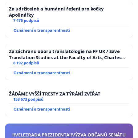
Za udržitelné a humánní řešení pro kočky
Apolinářky
7 476 podpisů
Oznámení o transparentnosti
Za záchranu oboru translatologie na FF UK / Save
Translation Studies at the Faculty of Arts, Charles
University
8 192 podpisů
Oznámení o transparentnosti
ŽÁDÁME VYŠŠÍ TRESTY ZA TÝRÁNÍ ZVÍŘAT
153 673 podpisů
Oznámení o transparentnosti
‼️VELEZRADA PREZIDENTA‼️VÝZVA OBČANŮ SENÁTU