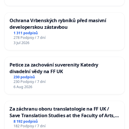
Ochrana Vrbenských rybníků před masivní
developerskou zástavbou
1 311 podpisů
278 Podpisy / 7 dní
3 Jul 2026
Petice za zachování suverenity Katedry
divadelní vědy na FF UK
230 podpisů
230 Podpisy / 7 dní
6 Aug 2026
Za záchranu oboru translatologie na FF UK /
Save Translation Studies at the Faculty of Arts,
Charles University
8 192 podpisů
182 Podpisy / 7 dní