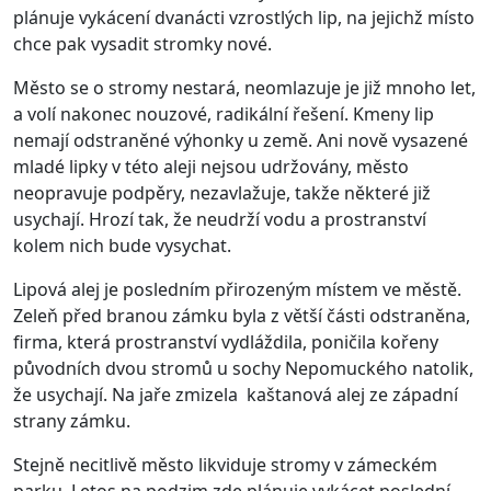
plánuje vykácení dvanácti vzrostlých lip, na jejichž místo
chce pak vysadit stromky nové.
Město se o stromy nestará, neomlazuje je již mnoho let,
a volí nakonec nouzové, radikální řešení. Kmeny lip
nemají odstraněné výhonky u země. Ani nově vysazené
mladé lipky v této aleji nejsou udržovány, město
neopravuje podpěry, nezavlažuje, takže některé již
usychají. Hrozí tak, že neudrží vodu a prostranství
kolem nich bude vysychat.
Lipová alej je posledním přirozeným místem ve městě.
Zeleň před branou zámku byla z větší části odstraněna,
firma, která prostranství vydláždila, poničila kořeny
původních dvou stromů u sochy Nepomuckého natolik,
že usychají. Na jaře zmizela
kaštanová alej ze západní
strany zámku.
Stejně necitlivě město likviduje stromy v zámeckém