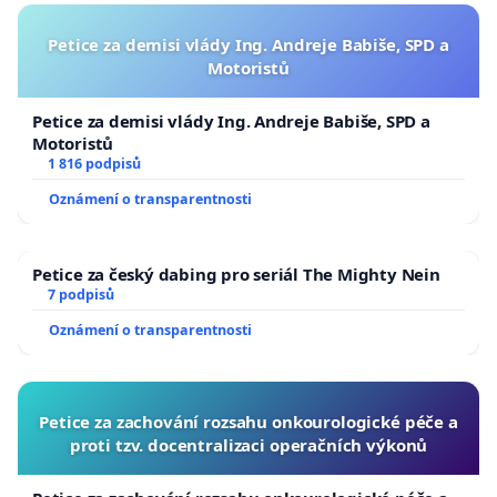
Petice za demisi vlády Ing. Andreje Babiše, SPD a
Motoristů
Petice za demisi vlády Ing. Andreje Babiše, SPD a
Motoristů
1 816 podpisů
Oznámení o transparentnosti
Petice za český dabing pro seriál The Mighty Nein
7 podpisů
Oznámení o transparentnosti
Petice za zachování rozsahu onkourologické péče a
proti tzv. docentralizaci operačních výkonů