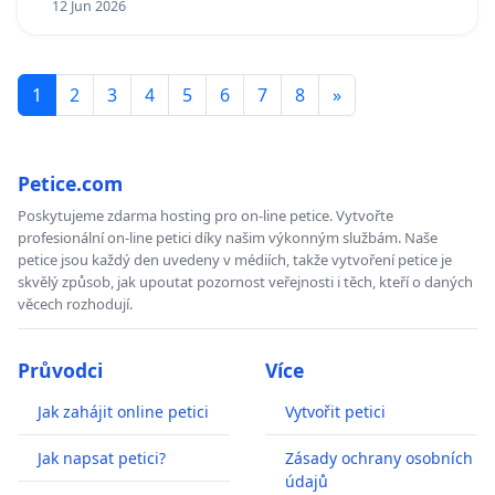
12 Jun 2026
1
2
3
4
5
6
7
8
»
Petice.com
Poskytujeme zdarma hosting pro on-line petice. Vytvořte
profesionální on-line petici díky našim výkonným službám. Naše
petice jsou každý den uvedeny v médiích, takže vytvoření petice je
skvělý způsob, jak upoutat pozornost veřejnosti i těch, kteří o daných
věcech rozhodují.
Průvodci
Více
Jak zahájit online petici
Vytvořit petici
Jak napsat petici?
Zásady ochrany osobních
údajů