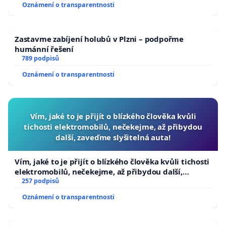
Oznámení o transparentnosti
Zastavme zabíjení holubů v Plzni – podpořme
humánní řešení
789 podpisů
Oznámení o transparentnosti
Vím, jaké to je přijít o blízkého člověka kvůli
tichosti elektromobilů, nečekejme, až přibydou
další, zaveďme slyšitelná auta!
Vím, jaké to je přijít o blízkého člověka kvůli tichosti
elektromobilů, nečekejme, až přibydou další,
zaveďme slyšitelná auta!
257 podpisů
Oznámení o transparentnosti