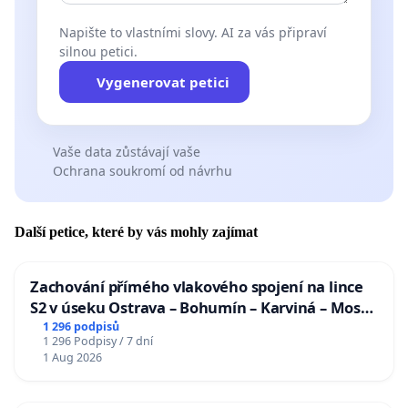
Napište to vlastními slovy. AI za vás připraví
silnou petici.
Vygenerovat petici
Vaše data zůstávají vaše
Ochrana soukromí od návrhu
Další petice, které by vás mohly zajímat
Zachování přímého vlakového spojení na lince
S2 v úseku Ostrava – Bohumín – Karviná – Mosty
u Jablunkova
1 296 podpisů
1 296 Podpisy / 7 dní
1 Aug 2026