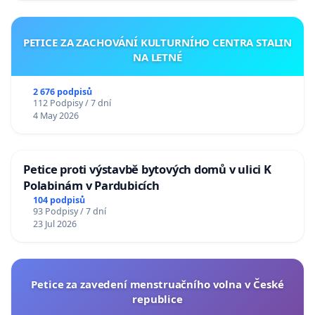
PETICE ZA ZACHOVÁNÍ KULTURNÍHO CENTRA STALIN
NA LETNÉ
2 676 podpisů
112 Podpisy / 7 dní
4 May 2026
Petice proti výstavbě bytových domů v ulici K
Polabinám v Pardubicích
104 podpisů
93 Podpisy / 7 dní
23 Jul 2026
Petice za zavedení menstruačního volna v České
republice