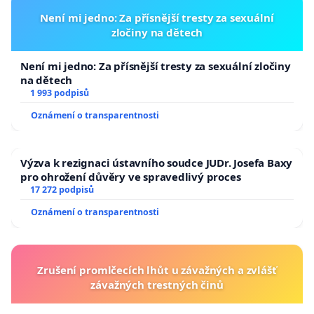
Není mi jedno: Za přísnější tresty za sexuální
zločiny na dětech
Není mi jedno: Za přísnější tresty za sexuální zločiny
na dětech
1 993 podpisů
Oznámení o transparentnosti
Výzva k rezignaci ústavního soudce JUDr. Josefa Baxy
pro ohrožení důvěry ve spravedlivý proces
17 272 podpisů
Oznámení o transparentnosti
Zrušení promlčecích lhůt u závažných a zvlášť
závažných trestných činů