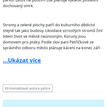
parku. Letos na podzim zde plánuje vykácet poslední
dochovaný smrk.
Stromy a zelené plochy patří do kulturního dědictví
stejně tak jako budovy. Likvidace vzrostlých stromů činí
lidem život ve městě neúnosným. Koruny jsou
domovem pro ptáky. Podle slov paní Petříčkové ze
správního odboru město plánuje kácení na konec září
2014, v době vegetace, kdy je kácení nepřípustné.
...Ukázat více
Prosíme, abyste od kácení stromů upustili a začali se
důsledně věnovat jejich odborné údržbě.
Kontaktovat autora petice
Tento dopis považujeme za otevřený.