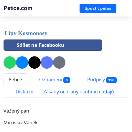
Petice.com
Spustit petici
Lípy Kosmonosy
Sdílet na Facebooku
Petice
Oznámení
Podpisy
8
156
Diskuze
Zásady ochrany osobních údajů
Vážený pan
Miroslav Vaněk