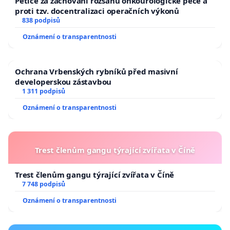
Petice za zachování rozsahu onkourologické péče a
proti tzv. docentralizaci operačních výkonů
838 podpisů
Oznámení o transparentnosti
Ochrana Vrbenských rybníků před masivní
developerskou zástavbou
1 311 podpisů
Oznámení o transparentnosti
Trest členům gangu týrající zvířata v Číně
Trest členům gangu týrající zvířata v Číně
7 748 podpisů
Oznámení o transparentnosti