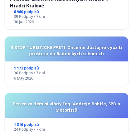
Hradci Králové
6 960 podpisů
39 Podpisy / 7 dní
30 Jun 2026
‼️ STOP TURISTICKÉ PASTI! Chceme důstojné využití
prostoru na Radnických schodech
1 172 podpisů
30 Podpisy / 7 dní
6 May 2026
Petice za demisi vlády Ing. Andreje Babiše, SPD a
Motoristů
1 816 podpisů
24 Podpisy / 7 dní