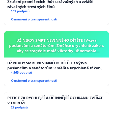
Zrušení promlčecích lhůt u závažných a zvlášť
závažných trestných činů
162 podpisů
Oznámení o transparentnosti
UŽ NIKDY SMRT NEVINNÉHO DÍTĚTE ! Výzva
poslancům a senátorům: Změňte urychleně zákon,
aby se tragédie malé Viktorky už nemohla
opakovat!
UŽ NIKDY SMRT NEVINNÉHO DÍTĚTE ! Výzva
poslancům a senátorům: Změňte urychleně zákon,
aby se tragédie malé Viktorky už nemohla opakovat!
4 565 podpisů
Oznámení o transparentnosti
PETICE ZA RYCHLEJŠÍ A ÚČINNĚJŠÍ OCHRANU ZVÍŘAT
V OHROŽE
29 podpisů