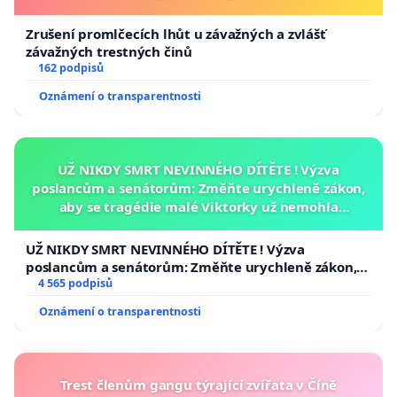
Zrušení promlčecích lhůt u závažných a zvlášť
závažných trestných činů
162 podpisů
Oznámení o transparentnosti
UŽ NIKDY SMRT NEVINNÉHO DÍTĚTE ! Výzva
poslancům a senátorům: Změňte urychleně zákon,
aby se tragédie malé Viktorky už nemohla
opakovat!
UŽ NIKDY SMRT NEVINNÉHO DÍTĚTE ! Výzva
poslancům a senátorům: Změňte urychleně zákon,
aby se tragédie malé Viktorky už nemohla opakovat!
4 565 podpisů
Oznámení o transparentnosti
Trest členům gangu týrající zvířata v Číně