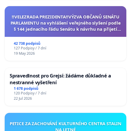
‼️VELEZRADA PREZIDENTA‼️VÝZVA OBČANŮ SENÁTU
PARLAMENTU na vyhlášení veřejného slyšení podle
§ 144 jednacího řádu Senátu k návrhu na přijetí
usnesení k podání ústavní žaloby na prezidenta
republiky
42 738 podpisů
127 Podpisy / 7 dní
19 May 2026
Spravedlnost pro Grejsí: žádáme důkladné a
nestranné vyšetření
1 678 podpisů
120 Podpisy / 7 dní
22 Jul 2026
PETICE ZA ZACHOVÁNÍ KULTURNÍHO CENTRA STALIN
NA LETNÉ