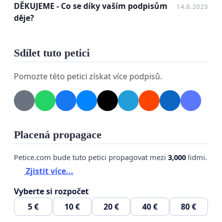
DĚKUJEME - Co se díky vaším podpisům
14.6.2023
Rychnovsku zajistili hasičskou stanici typu,
děje?
který odpovídá významu a rozvoji průmyslové
zóny Solnice - Kvasiny.
Sdílet tuto petici
Jde tu o bezpečnost nás občanů. Proto touto
peticí požadujeme zrušení rozhodnutí o sloučení
Pomozte této petici získat více podpisů.
územního odboru Náchod a územního odboru
Rychnov nad Kněžnou do jednoho celku.
Placená propagace
Adresáti:Královehradecký kraj, Pivovarské náměstí
Petice.com bude tuto petici propagovat mezi
3,000
lidmi.
1245, Hradec Králové, 500 03
Zjistit více...
Ministerstvo vnitra, Nad Štolou 3, Praha 7, 170 34
Vyberte si rozpočet
Ministerstvo průmyslu a obchodu, Na Františku
5 €
10 €
20 €
40 €
80 €
1039/32, Staré Město, Praha1, 110 00