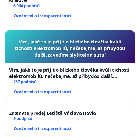
Králové
6 960 podpisů
Oznámení o transparentnosti
Vím, jaké to je přijít o blízkého člověka kvůli
tichosti elektromobilů, nečekejme, až přibydou
další, zaveďme slyšitelná auta!
Vím, jaké to je přijít o blízkého člověka kvůli tichosti
elektromobilů, nečekejme, až přibydou další,
zaveďme slyšitelná auta!
257 podpisů
Oznámení o transparentnosti
Zastavte prodej Letiště Václava Havla
9 podpisů
Oznámení o transparentnosti