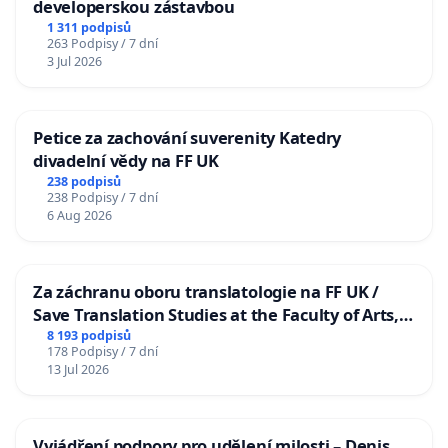
developerskou zástavbou
1 311 podpisů
263 Podpisy / 7 dní
3 Jul 2026
Petice za zachování suverenity Katedry
divadelní vědy na FF UK
238 podpisů
238 Podpisy / 7 dní
6 Aug 2026
Za záchranu oboru translatologie na FF UK /
Save Translation Studies at the Faculty of Arts,
Charles University
8 193 podpisů
178 Podpisy / 7 dní
13 Jul 2026
Vyjádření podpory pro udělení milosti – Denis