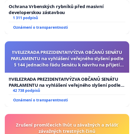
Ochrana Vrbenských rybníků před masivní
developerskou zástavbou
1 311 podpisů
Oznámení o transparentnosti
‼️VELEZRADA PREZIDENTA‼️VÝZVA OBČANŮ SENÁTU
PARLAMENTU na vyhlášení veřejného slyšení podle
§ 144 jednacího řádu Senátu k návrhu na přijetí
usnesení k podání ústavní žaloby na prezidenta
republiky
‼️VELEZRADA PREZIDENTA‼️VÝZVA OBČANŮ SENÁTU
PARLAMENTU na vyhlášení veřejného slyšení podle §
144 jednacího řádu Senátu k návrhu na přijetí
42 738 podpisů
usnesení k podání ústavní žaloby na prezidenta
Oznámení o transparentnosti
republiky
Zrušení promlčecích lhůt u závažných a zvlášť
závažných trestných činů