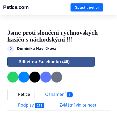
Petice.com
Spustit petici
Jsme proti sloučení rychnovských
hasičů s náchodskými !!!
Dominika Havlíčková
·
D
Sdílet na Facebooku (46)
Petice
Oznámení
1
Podpisy
Zvláštní viditelnost
218