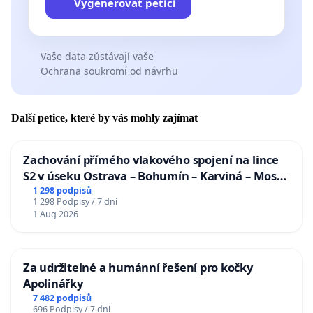
Vygenerovat petici
Vaše data zůstávají vaše
Ochrana soukromí od návrhu
Další petice, které by vás mohly zajímat
Zachování přímého vlakového spojení na lince
S2 v úseku Ostrava – Bohumín – Karviná – Mosty
u Jablunkova
1 298 podpisů
1 298 Podpisy / 7 dní
1 Aug 2026
Za udržitelné a humánní řešení pro kočky
Apolinářky
7 482 podpisů
696 Podpisy / 7 dní