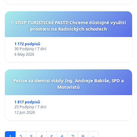
‼️ STOP TURISTICKÉ PASTI! Chceme důstojné využití
prostoru na Radnických schodech
1 172 podpisů
30 Podpisy / 7 dní
6 May 2026
Petice za demisi vlády Ing. Andreje Babiše, SPD a
Motoristů
1 817 podpisů
25 Podpisy / 7 dní
12 Jun 2026
1
2
3
4
5
6
7
8
»