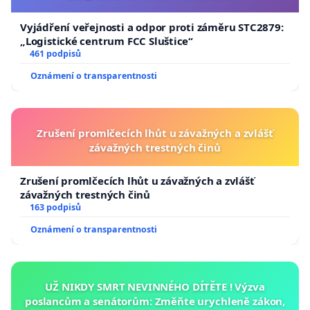
Vyjádření veřejnosti a odpor proti záměru STC2879:
„Logistické centrum FCC Sluštice“
461 podpisů
Oznámení o transparentnosti
Zrušení promlčecích lhůt u závažných a zvlášť
závažných trestných činů
Zrušení promlčecích lhůt u závažných a zvlášť
závažných trestných činů
163 podpisů
Oznámení o transparentnosti
UŽ NIKDY SMRT NEVINNÉHO DÍTĚTE ! Výzva
poslancům a senátorům: Změňte urychleně zákon,