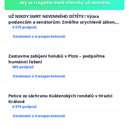
aby se tragédie malé Viktorky už nemohla
opakovat!
UŽ NIKDY SMRT NEVINNÉHO DÍTĚTE ! Výzva
poslancům a senátorům: Změňte urychleně zákon,
aby se tragédie malé Viktorky už nemohla opakovat!
4 570 podpisů
Oznámení o transparentnosti
Zastavme zabíjení holubů v Plzni – podpořme
humánní řešení
865 podpisů
Oznámení o transparentnosti
Petice za záchranu Kuklenských rondelů v Hradci
Králové
6 979 podpisů
Oznámení o transparentnosti