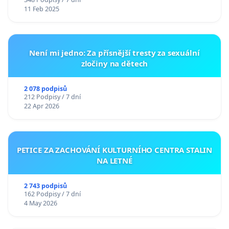
11 Feb 2025
Není mi jedno: Za přísnější tresty za sexuální
zločiny na dětech
2 078 podpisů
212 Podpisy / 7 dní
22 Apr 2026
PETICE ZA ZACHOVÁNÍ KULTURNÍHO CENTRA STALIN
NA LETNÉ
2 743 podpisů
162 Podpisy / 7 dní
4 May 2026