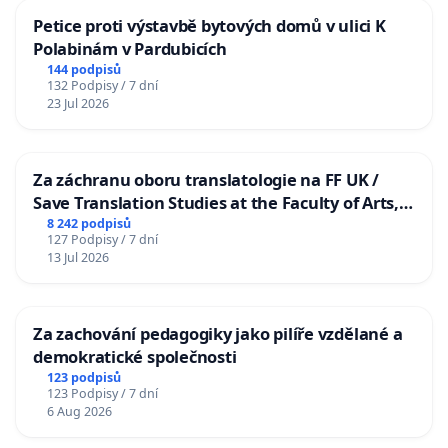
Petice proti výstavbě bytových domů v ulici K
Polabinám v Pardubicích
144 podpisů
132 Podpisy / 7 dní
23 Jul 2026
Za záchranu oboru translatologie na FF UK /
Save Translation Studies at the Faculty of Arts,
Charles University
8 242 podpisů
127 Podpisy / 7 dní
13 Jul 2026
Za zachování pedagogiky jako pilíře vzdělané a
demokratické společnosti
123 podpisů
123 Podpisy / 7 dní
6 Aug 2026