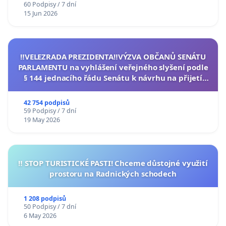
60 Podpisy / 7 dní
15 Jun 2026
‼️VELEZRADA PREZIDENTA‼️VÝZVA OBČANŮ SENÁTU
PARLAMENTU na vyhlášení veřejného slyšení podle
§ 144 jednacího řádu Senátu k návrhu na přijetí
usnesení k podání ústavní žaloby na prezidenta
republiky
42 754 podpisů
59 Podpisy / 7 dní
19 May 2026
‼️ STOP TURISTICKÉ PASTI! Chceme důstojné využití
prostoru na Radnických schodech
1 208 podpisů
50 Podpisy / 7 dní
6 May 2026