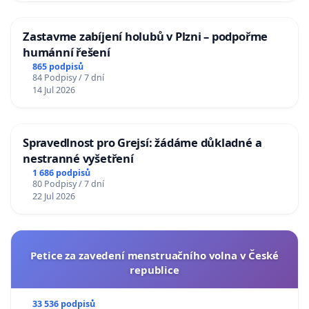
Zastavme zabíjení holubů v Plzni – podpořme
humánní řešení
865 podpisů
84 Podpisy / 7 dní
14 Jul 2026
Spravedlnost pro Grejsí: žádáme důkladné a
nestranné vyšetření
1 686 podpisů
80 Podpisy / 7 dní
22 Jul 2026
Petice za zavedení menstruačního volna v České
republice
33 536 podpisů