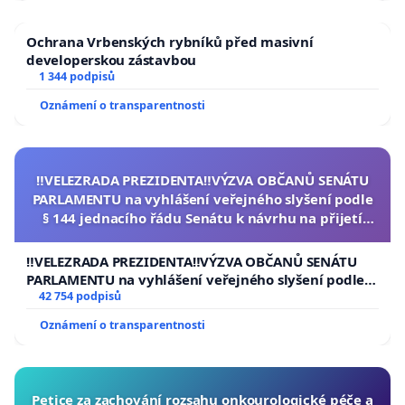
Ochrana Vrbenských rybníků před masivní
developerskou zástavbou
1 344 podpisů
Oznámení o transparentnosti
‼️VELEZRADA PREZIDENTA‼️VÝZVA OBČANŮ SENÁTU
PARLAMENTU na vyhlášení veřejného slyšení podle
§ 144 jednacího řádu Senátu k návrhu na přijetí
usnesení k podání ústavní žaloby na prezidenta
republiky
‼️VELEZRADA PREZIDENTA‼️VÝZVA OBČANŮ SENÁTU
PARLAMENTU na vyhlášení veřejného slyšení podle §
144 jednacího řádu Senátu k návrhu na přijetí
42 754 podpisů
usnesení k podání ústavní žaloby na prezidenta
Oznámení o transparentnosti
republiky
Petice za zachování rozsahu onkourologické péče a