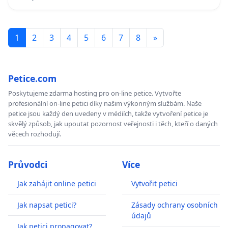
1
2
3
4
5
6
7
8
»
Petice.com
Poskytujeme zdarma hosting pro on-line petice. Vytvořte
profesionální on-line petici díky našim výkonným službám. Naše
petice jsou každý den uvedeny v médiích, takže vytvoření petice je
skvělý způsob, jak upoutat pozornost veřejnosti i těch, kteří o daných
věcech rozhodují.
Průvodci
Více
Jak zahájit online petici
Vytvořit petici
Jak napsat petici?
Zásady ochrany osobních
údajů
Jak petici propagovat?