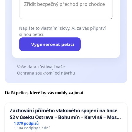
Napište to vlastními slovy. AI za vás připraví
silnou petici.
Vygenerovat petici
Vaše data zůstávají vaše
Ochrana soukromí od návrhu
Další petice, které by vás mohly zajímat
Zachování přímého vlakového spojení na lince
S2 v úseku Ostrava – Bohumín – Karviná – Mosty
u Jablunkova
1 370 podpisů
1 184 Podpisy / 7 dní