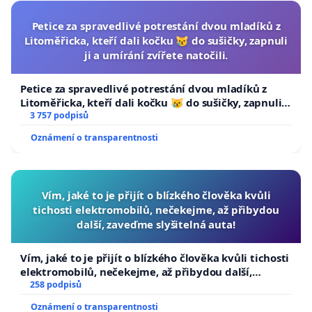
Petice za spravedlivé potrestání dvou mladíků z
Litoměřicka, kteří dali kočku 😿 do sušičky, zapnuli
ji a umírání zvířete natočili.
Petice za spravedlivé potrestání dvou mladíků z
Litoměřicka, kteří dali kočku 😿 do sušičky, zapnuli ji
a umírání zvířete natočili.
3 757 podpisů
Oznámení o transparentnosti
Vím, jaké to je přijít o blízkého člověka kvůli
tichosti elektromobilů, nečekejme, až přibydou
další, zaveďme slyšitelná auta!
Vím, jaké to je přijít o blízkého člověka kvůli tichosti
elektromobilů, nečekejme, až přibydou další,
zaveďme slyšitelná auta!
258 podpisů
Oznámení o transparentnosti