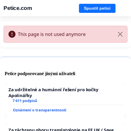
Petice.com
Spustit petici
This page is not used anymore
Petice podporované jinými uživateli
Za udržitelné a humánní řešení pro kočky
Apolinářky
7 611 podpisů
Oznámení o transparentnosti
Za záchranu oboru translatologie na FF UK / Save