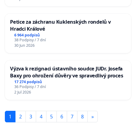
Petice za záchranu Kuklenských rondelů v
Hradci Králové
6 964 podpisů
38 Podpisy / 7 dní
30 Jun 2026
Výzva k rezignaci ústavního soudce JUDr. Josefa
Baxy pro ohrožení důvěry ve spravedlivý proces
17 274 podpisů
36 Podpisy / 7 dní
2 Jul 2026
1
2
3
4
5
6
7
8
»