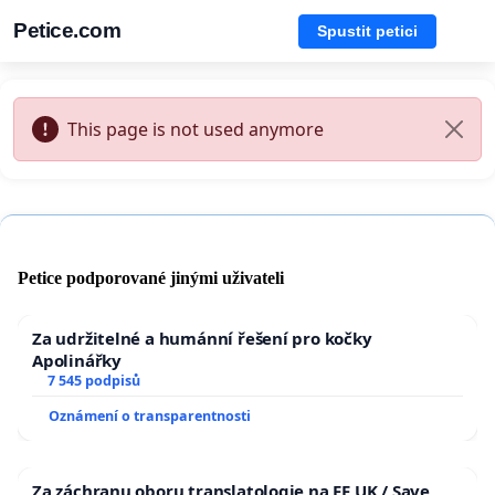
Petice.com
Spustit petici
This page is not used anymore
Petice podporované jinými uživateli
Za udržitelné a humánní řešení pro kočky
Apolinářky
7 545 podpisů
Oznámení o transparentnosti
Za záchranu oboru translatologie na FF UK / Save