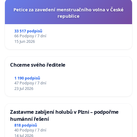
Petice za zavedení menstruačního volna v České
republice
33 517 podpisů
66 Podpisy / 7 dní
15 Jun 2026
Chceme svého ředitele
1 190 podpisů
47 Podpisy / 7 dní
23 Jul 2026
Zastavme zabíjení holubů v Plzni – podpořme
humánní řešení
818 podpisů
40 Podpisy / 7 dní
14 Jul 2026