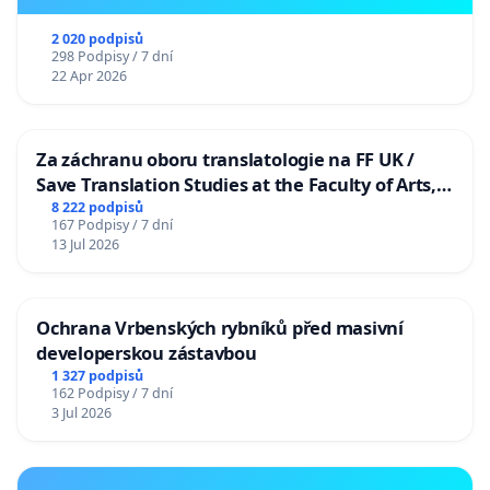
2 020 podpisů
298 Podpisy / 7 dní
22 Apr 2026
Za záchranu oboru translatologie na FF UK /
Save Translation Studies at the Faculty of Arts,
Charles University
8 222 podpisů
167 Podpisy / 7 dní
13 Jul 2026
Ochrana Vrbenských rybníků před masivní
developerskou zástavbou
1 327 podpisů
162 Podpisy / 7 dní
3 Jul 2026