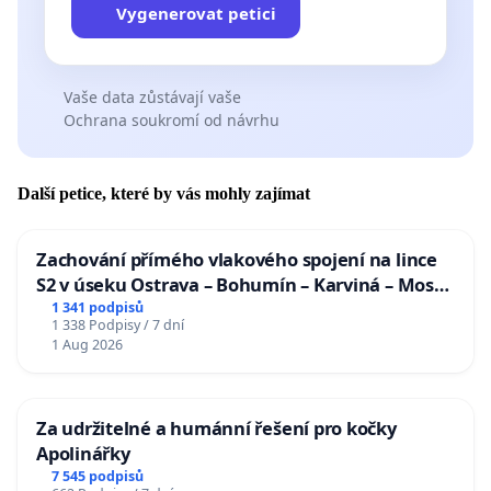
Vygenerovat petici
Vaše data zůstávají vaše
Ochrana soukromí od návrhu
Další petice, které by vás mohly zajímat
Zachování přímého vlakového spojení na lince
S2 v úseku Ostrava – Bohumín – Karviná – Mosty
u Jablunkova
1 341 podpisů
1 338 Podpisy / 7 dní
1 Aug 2026
Za udržitelné a humánní řešení pro kočky
Apolinářky
7 545 podpisů