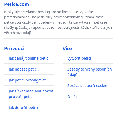
Petice.com
Poskytujeme zdarma hosting pro on-line petice. Vytvořte
profesionální on-line petici díky našim výkonným službám. Naše
petice jsou každý den uvedeny v médiích, takže vytvoření petice je
skvělý způsob, jak upoutat pozornost veřejnosti i těch, kteří o daných
věcech rozhodují.
Průvodci
Více
Jak zahájit online petici
Vytvořit petici
Jak napsat petici?
Zásady ochrany osobních
údajů
Jak petici propagovat?
Správa souborů cookie
Jak získat mediální pokrytí
pro vaši petici
O nás
Jak doručit petici