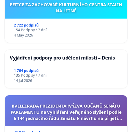
PETICE ZA ZACHOVÁNÍ KULTURNÍHO CENTRA STALIN
NA LETNÉ
2 722 podpisů
154 Podpisy / 7 dní
4 May 2026
Vyjádření podpory pro udělení milosti – Denis
1 764 podpisů
135 Podpisy / 7 dní
14 Jul 2026
‼️VELEZRADA PREZIDENTA‼️VÝZVA OBČANŮ SENÁTU
PARLAMENTU na vyhlášení veřejného slyšení podle
§ 144 jednacího řádu Senátu k návrhu na přijetí
usnesení k podání ústavní žaloby na prezidenta
republiky