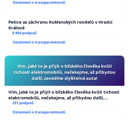
Oznámení o transparentnosti
Petice za záchranu Kuklenských rondelů v Hradci
Králové
6 964 podpisů
Oznámení o transparentnosti
Vím, jaké to je přijít o blízkého člověka kvůli
tichosti elektromobilů, nečekejme, až přibydou
další, zaveďme slyšitelná auta!
Vím, jaké to je přijít o blízkého člověka kvůli tichosti
elektromobilů, nečekejme, až přibydou další,
zaveďme slyšitelná auta!
257 podpisů
Oznámení o transparentnosti