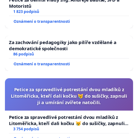
Motoristů
1 823 podpisů
Oznámení o transparentnosti
Za zachování pedagogiky jako pilíře vzdělané a
demokratické společnosti
86 podpisů
Oznámení o transparentnosti
Petice za spravedlivé potrestání dvou mladíků z
Litoměřicka, kteří dali kočku 😿 do sušičky, zapnuli
ji a umírání zvířete natočili.
Petice za spravedlivé potrestání dvou mladíků z
Litoměřicka, kteří dali kočku 😿 do sušičky, zapnuli ji
a umírání zvířete natočili.
3 754 podpisů