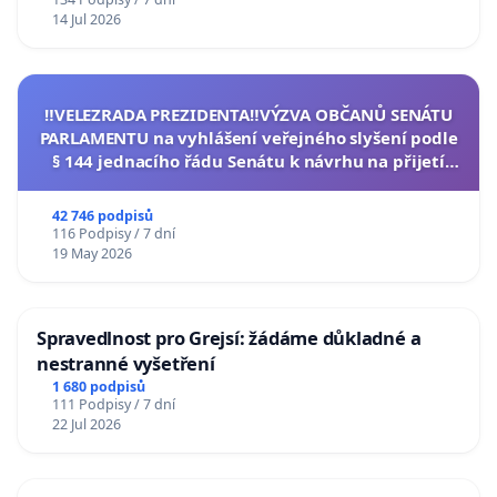
14 Jul 2026
‼️VELEZRADA PREZIDENTA‼️VÝZVA OBČANŮ SENÁTU
PARLAMENTU na vyhlášení veřejného slyšení podle
§ 144 jednacího řádu Senátu k návrhu na přijetí
usnesení k podání ústavní žaloby na prezidenta
republiky
42 746 podpisů
116 Podpisy / 7 dní
19 May 2026
Spravedlnost pro Grejsí: žádáme důkladné a
nestranné vyšetření
1 680 podpisů
111 Podpisy / 7 dní
22 Jul 2026