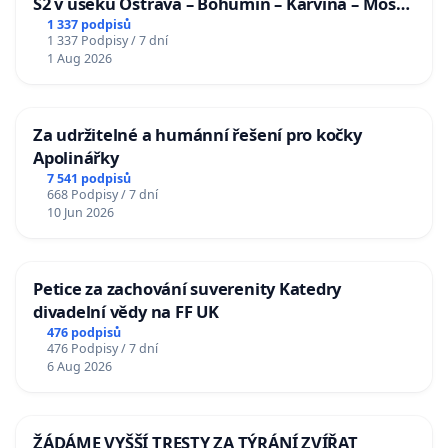
S2 v úseku Ostrava – Bohumín – Karviná – Mosty
u Jablunkova
1 337 podpisů
1 337 Podpisy / 7 dní
1 Aug 2026
Za udržitelné a humánní řešení pro kočky
Apolinářky
7 541 podpisů
668 Podpisy / 7 dní
10 Jun 2026
Petice za zachování suverenity Katedry
divadelní vědy na FF UK
476 podpisů
476 Podpisy / 7 dní
6 Aug 2026
ŽÁDÁME VYŠŠÍ TRESTY ZA TÝRÁNÍ ZVÍŘAT