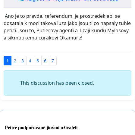
Ano je to pravda. referendum, je prostredek abi se
dosatala k moci takova luza jako jsou ti co napsaly tuhle
petici. Jsou to, Putlerovy agenti a lizaji kundu Mylosovy
a sikmookemu curakovi Okamure!
1
2
3
4
5
6
7
This discussion has been closed.
Petice podporované jinými uživateli