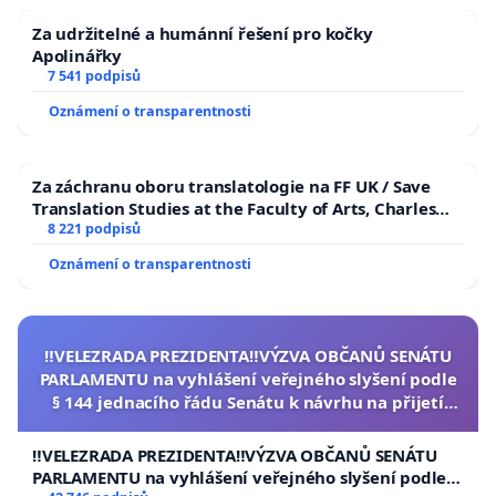
Za udržitelné a humánní řešení pro kočky
Apolinářky
7 541 podpisů
Oznámení o transparentnosti
Za záchranu oboru translatologie na FF UK / Save
Translation Studies at the Faculty of Arts, Charles
University
8 221 podpisů
Oznámení o transparentnosti
‼️VELEZRADA PREZIDENTA‼️VÝZVA OBČANŮ SENÁTU
PARLAMENTU na vyhlášení veřejného slyšení podle
§ 144 jednacího řádu Senátu k návrhu na přijetí
usnesení k podání ústavní žaloby na prezidenta
republiky
‼️VELEZRADA PREZIDENTA‼️VÝZVA OBČANŮ SENÁTU
PARLAMENTU na vyhlášení veřejného slyšení podle §