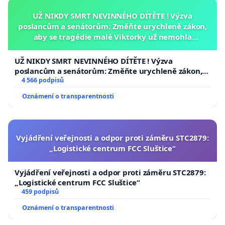
UŽ NIKDY SMRT NEVINNÉHO DÍTĚTE ! Výzva
poslancům a senátorům: Změňte urychleně zákon,
aby se tragédie malé Viktorky už nemohla
opakovat!
UŽ NIKDY SMRT NEVINNÉHO DÍTĚTE ! Výzva
poslancům a senátorům: Změňte urychleně zákon,
aby se tragédie malé Viktorky už nemohla opakovat!
4 566 podpisů
Oznámení o transparentnosti
Vyjádření veřejnosti a odpor proti záměru STC2879:
„Logistické centrum FCC Sluštice“
Vyjádření veřejnosti a odpor proti záměru STC2879:
„Logistické centrum FCC Sluštice“
459 podpisů
Oznámení o transparentnosti