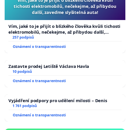
tichosti elektromobilů, nečekejme, až přibydou
další, zaveďme slyšitelná auta!
Vím, jaké to je přijít o blízkého člověka kvůli tichosti
elektromobilů, nečekejme, až přibydou další,
zaveďme slyšitelná auta!
257 podpisů
Oznámení o transparentnosti
Zastavte prodej Letiště Václava Havla
10 podpisů
Oznámení o transparentnosti
Vyjádření podpory pro udělení milosti – Denis
1 761 podpisů
Oznámení o transparentnosti