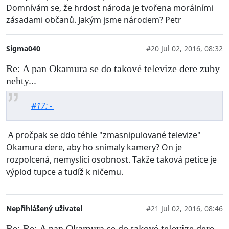
Domnívám se, že hrdost národa je tvořena morálními
zásadami občanů. Jakým jsme národem? Petr
Sigma040
#20
Jul 02, 2016, 08:32
Re: A pan Okamura se do takové televize dere zuby
nehty...
#17: -
A pročpak se ddo téhle "zmasnipulované televize"
Okamura dere, aby ho snímaly kamery? On je
rozpolcená, nemyslící osobnost. Takže taková petice je
výplod tupce a tudíž k ničemu.
Nepřihlášený uživatel
#21
Jul 02, 2016, 08:46
Re: Re: A pan Okamura se do takové televize dere