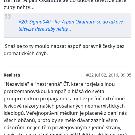
zuby nehty...
#20: Sigma040 - Re: A pan Okamura se do takové
televize dere zuby nehty...
Snaž se to ty moulo napsat aspoň správně česky bez
gramatických chyb.
Realista
#22
Jul 02, 2016, 09:05
"Nezávislá" a "nestranná" ČT, která rozjela silnou
protizemanovskou kampaň a hlásá do světa
prouprchlickou propagandu a nebezpečné extrémně
levicové názory našich pošahaných neomarxistických
ideologů. Veřejnoprávní médium je placené z daní nás
všech občanů, proto by se mělo dávat zaznít všem
názorům, ne jen těm privilegovaným z jedné strany,
navíc strany značně menšinové! Pakliže takhle nekoná,