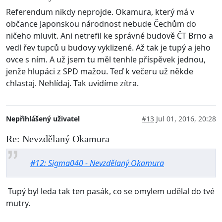
Referendum nikdy neprojde. Okamura, který má v
občance Japonskou národnost nebude Čechům do
ničeho mluvit. Ani netrefil ke správné budově ČT Brno a
vedl řev tupců u budovy vyklizené. Až tak je tupý a jeho
ovce s ním. A už jsem tu měl tenhle příspěvek jednou,
jenže hlupáci z SPD mažou. Teď k večeru už někde
chlastaj. Nehlídaj. Tak uvidíme zítra.
Nepřihlášený uživatel
#13
Jul 01, 2016, 20:28
Re: Nevzdělaný Okamura
#12: Sigma040 - Nevzdělaný Okamura
Tupý byl leda tak ten pasák, co se omylem udělal do tvé
mutry.