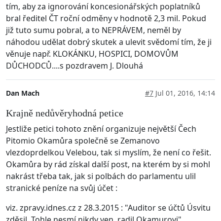
tím, aby za ignorování koncesionářských poplatníků
bral ředitel ČT roční odměny v hodnotě 2,3 mil. Pokud
již tuto sumu pobral, a to NEPRÁVEM, neměl by
náhodou udělat dobrý skutek a ulevit svědomí tím, že ji
věnuje např. KLOKÁNKU, HOSPICI, DOMOVŮM
DŮCHODCŮ....s pozdravem J. Dlouhá
Dan Mach
#7
Jul 01, 2016, 14:14
Krajně nedůvěryhodná petice
Jestliže petici tohoto znění organizuje největší Čech
Pitomio Okamůra společně se Zemanovo
vlezdoprdelkou Velebou, tak si myslím, že není co řešit.
Okamůra by rád získal další post, na kterém by si mohl
nakrást třeba tak, jak si polbách do parlamentu ulil
stranické peníze na svůj účet :
viz. zpravy.idnes.cz z 28.3.2015 : "Auditor se účtů Úsvitu
zděsil. Tohle nesmí nikdy ven, radil Okamurovi"