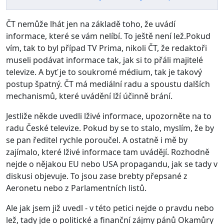
ČT nemůže lhát jen na základě toho, že uvádí
informace, které se vám nelíbí. To ještě není lež.Pokud
vím, tak to byl případ TV Prima, nikoli ČT, že redaktoři
museli podávat informace tak, jak si to přáli majitelé
televize. A byť je to soukromé médium, tak je takový
postup špatný. ČT má mediální radu a spoustu dalších
mechanismů, které uvádění lží účinně brání.
Jestliže někde uvedli lživé informace, upozorněte na to
radu České televize. Pokud by se to stalo, myslím, že by
se pan ředitel rychle poroučel. A ostatně i mě by
zajímalo, které lživé informace tam uvádějí. Rozhodně
nejde o nějakou EU nebo USA propagandu, jak se tady v
diskusi objevuje. To jsou zase brebty přepsané z
Aeronetu nebo z Parlamentních listů.
Ale jak jsem již uvedl - v této petici nejde o pravdu nebo
lež, tady jde o politické a finanční zájmy pánů Okamůry