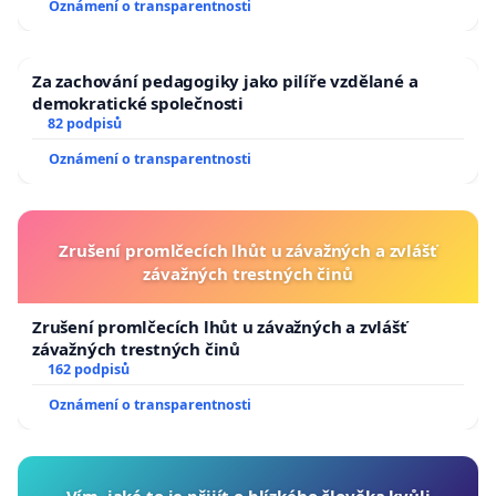
Oznámení o transparentnosti
Za zachování pedagogiky jako pilíře vzdělané a
demokratické společnosti
82 podpisů
Oznámení o transparentnosti
Zrušení promlčecích lhůt u závažných a zvlášť
závažných trestných činů
Zrušení promlčecích lhůt u závažných a zvlášť
závažných trestných činů
162 podpisů
Oznámení o transparentnosti
Vím, jaké to je přijít o blízkého člověka kvůli