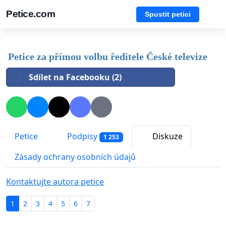
Petice.com
Spustit petici
Petice za přímou volbu ředitele České televize
Sdílet na Facebooku (2)
Petice
Podpisy
Diskuze
1 253
Zásady ochrany osobních údajů
Kontaktujte autora petice
1
2
3
4
5
6
7