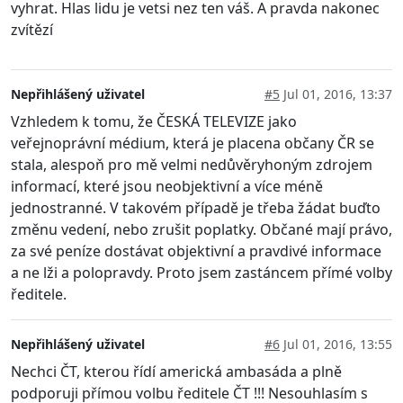
vyhrat. Hlas lidu je vetsi nez ten váš. A pravda nakonec
zvítězí
Nepřihlášený uživatel
#5
Jul 01, 2016, 13:37
Vzhledem k tomu, že ČESKÁ TELEVIZE jako
veřejnoprávní médium, která je placena občany ČR se
stala, alespoň pro mě velmi nedůvěryhoným zdrojem
informací, které jsou neobjektivní a více méně
jednostranné. V takovém případě je třeba žádat buďto
změnu vedení, nebo zrušit poplatky. Občané mají právo,
za své peníze dostávat objektivní a pravdivé informace
a ne lži a polopravdy. Proto jsem zastáncem přímé volby
ředitele.
Nepřihlášený uživatel
#6
Jul 01, 2016, 13:55
Nechci ČT, kterou řídí americká ambasáda a plně
podporuji přímou volbu ředitele ČT !!! Nesouhlasím s