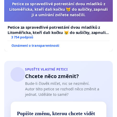
Petice za spravedlivé potrestání dvou mladíků z
Litoměřicka, kteří dali kočku 😿 do sušičky, zapnuli
ji a umírání zvířete natočili.
Petice za spravedlivé potrestání dvou mladíků z
Litoměřicka, kteří dali kočku 😿 do sušičky, zapnuli ji
a umírání zvířete natočili.
3 754 podpisů
Oznámení o transparentnosti
SPUSŤTE VLASTNÍ PETICI
Chcete něco změnit?
Bude-li člověk mlčet, nic se nezmění.
Autor této petice se rozhodl něco změnit a
jednat. Uděláte to samé?
Popište změnu, kterou chcete vidět