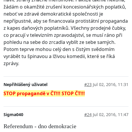
žádám o okamžité zrušení koncesionářských poplatků,
neboť ve zdravé demokratické společnosti je
nepřípustné, aby se financovala protistátní propaganda
z kapes daňových poplatníků. Všechny prodejné čubky,
co pracují v televizním zpravodajství, se musí ráno při
pohledu na sebe do zrcadla vyblít ze sebe samých.
Potom teprve mohou celý den s čistým svědomím
vyrábět tu špinavou a lživou komedii, které se říká
zprávy.
Nepřihlášený uživatel
#23
Jul 02, 2016, 11:31
STOP propagandě v ČT!!! STOP ČT!!!
Sigma040
#24
Jul 02, 2016, 11:47
Referendum - dno demokracie