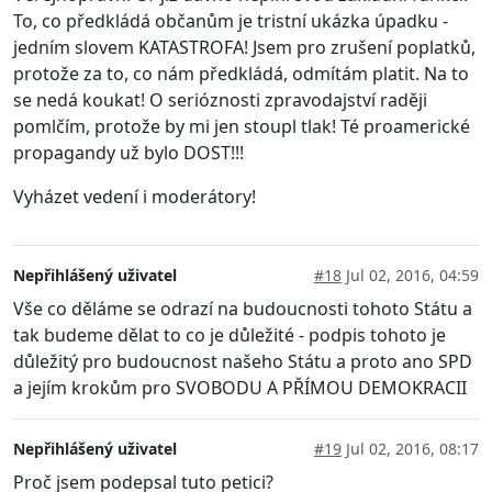
To, co předkládá občanům je tristní ukázka úpadku -
jedním slovem KATASTROFA! Jsem pro zrušení poplatků,
protože za to, co nám předkládá, odmítám platit. Na to
se nedá koukat! O serióznosti zpravodajství raději
pomlčím, protože by mi jen stoupl tlak! Té proamerické
propagandy už bylo DOST!!!
Vyházet vedení i moderátory!
Nepřihlášený uživatel
#18
Jul 02, 2016, 04:59
Vše co děláme se odrazí na budoucnosti tohoto Státu a
tak budeme dělat to co je důležité - podpis tohoto je
důležitý pro budoucnost našeho Státu a proto ano SPD
a jejím krokům pro SVOBODU A PŘÍMOU DEMOKRACII
Nepřihlášený uživatel
#19
Jul 02, 2016, 08:17
Proč jsem podepsal tuto petici?