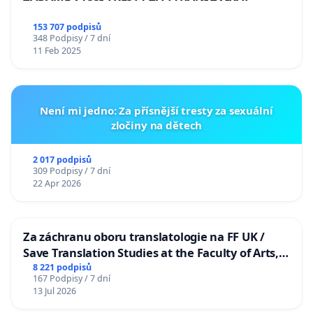
153 707 podpisů
348 Podpisy / 7 dní
11 Feb 2025
Není mi jedno: Za přísnější tresty za sexuální
zločiny na dětech
2 017 podpisů
309 Podpisy / 7 dní
22 Apr 2026
Za záchranu oboru translatologie na FF UK /
Save Translation Studies at the Faculty of Arts,
Charles University
8 221 podpisů
167 Podpisy / 7 dní
13 Jul 2026