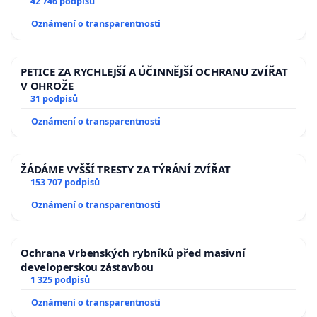
144 jednacího řádu Senátu k návrhu na přijetí
42 746 podpisů
usnesení k podání ústavní žaloby na prezidenta
Oznámení o transparentnosti
republiky
PETICE ZA RYCHLEJŠÍ A ÚČINNĚJŠÍ OCHRANU ZVÍŘAT
V OHROŽE
31 podpisů
Oznámení o transparentnosti
ŽÁDÁME VYŠŠÍ TRESTY ZA TÝRÁNÍ ZVÍŘAT
153 707 podpisů
Oznámení o transparentnosti
Ochrana Vrbenských rybníků před masivní
developerskou zástavbou
1 325 podpisů
Oznámení o transparentnosti