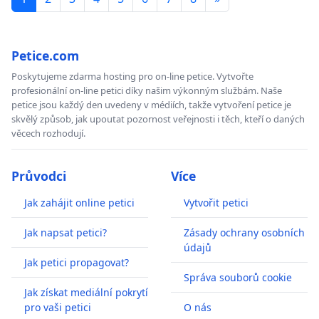
Petice.com
Poskytujeme zdarma hosting pro on-line petice. Vytvořte
profesionální on-line petici díky našim výkonným službám. Naše
petice jsou každý den uvedeny v médiích, takže vytvoření petice je
skvělý způsob, jak upoutat pozornost veřejnosti i těch, kteří o daných
věcech rozhodují.
Průvodci
Více
Jak zahájit online petici
Vytvořit petici
Jak napsat petici?
Zásady ochrany osobních
údajů
Jak petici propagovat?
Správa souborů cookie
Jak získat mediální pokrytí
pro vaši petici
O nás