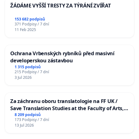
ŽÁDÁME VYŠŠÍ TRESTY ZA TÝRÁNÍ ZVÍŘAT
153 682 podpisů
371 Podpisy / 7 dní
11 Feb 2025
Ochrana Vrbenských rybníků před masivní
developerskou zástavbou
1 315 podpisů
215 Podpisy / 7 dní
3 Jul 2026
Za záchranu oboru translatologie na FF UK /
Save Translation Studies at the Faculty of Arts,
Charles University
8 209 podpisů
173 Podpisy / 7 dní
13 Jul 2026