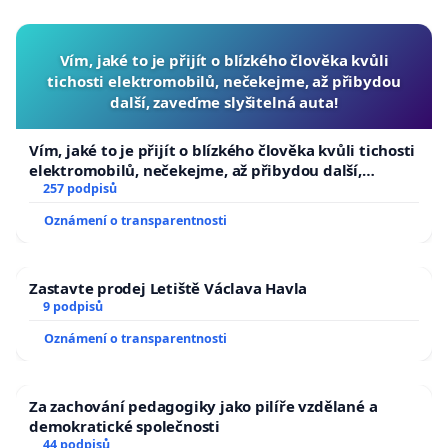
Vím, jaké to je přijít o blízkého člověka kvůli
tichosti elektromobilů, nečekejme, až přibydou
další, zaveďme slyšitelná auta!
Vím, jaké to je přijít o blízkého člověka kvůli tichosti
elektromobilů, nečekejme, až přibydou další,
zaveďme slyšitelná auta!
257 podpisů
Oznámení o transparentnosti
Zastavte prodej Letiště Václava Havla
9 podpisů
Oznámení o transparentnosti
Za zachování pedagogiky jako pilíře vzdělané a
demokratické společnosti
44 podpisů