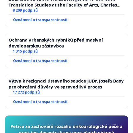
Translation Studies at the Faculty of Arts, Charles
University
8 209 podpisů
Oznámení o transparentnosti
Ochrana Vrbenských rybníků před masivní
developerskou zástavbou
1 315 podpisů
Oznámení o transparentnosti
Výzva k rezignaci ústavního soudce JUDr. Josefa Baxy
pro ohrožení důvěry ve spravedlivý proces
17 272 podpisů
Oznámení o transparentnosti
Petice za zachování rozsahu onkourologické péče a
proti tzv. docentralizaci operačních výkonů