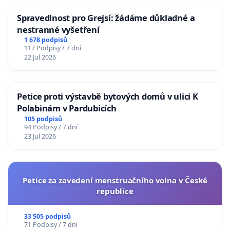
Spravedlnost pro Grejsí: žádáme důkladné a
nestranné vyšetření
1 678 podpisů
117 Podpisy / 7 dní
22 Jul 2026
Petice proti výstavbě bytových domů v ulici K
Polabinám v Pardubicích
105 podpisů
94 Podpisy / 7 dní
23 Jul 2026
Petice za zavedení menstruačního volna v České
republice
33 505 podpisů
71 Podpisy / 7 dní