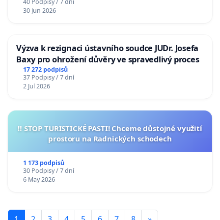
40 Podpisy / 7 dní
30 Jun 2026
Výzva k rezignaci ústavního soudce JUDr. Josefa
Baxy pro ohrožení důvěry ve spravedlivý proces
17 272 podpisů
37 Podpisy / 7 dní
2 Jul 2026
‼️ STOP TURISTICKÉ PASTI! Chceme důstojné využití
prostoru na Radnických schodech
1 173 podpisů
30 Podpisy / 7 dní
6 May 2026
1
2
3
4
5
6
7
8
»