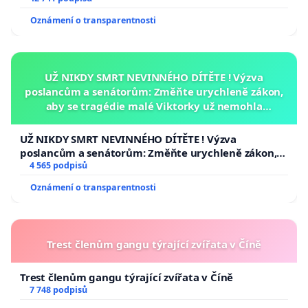
usnesení k podání ústavní žaloby na prezidenta
Oznámení o transparentnosti
republiky
UŽ NIKDY SMRT NEVINNÉHO DÍTĚTE ! Výzva
poslancům a senátorům: Změňte urychleně zákon,
aby se tragédie malé Viktorky už nemohla
opakovat!
UŽ NIKDY SMRT NEVINNÉHO DÍTĚTE ! Výzva
poslancům a senátorům: Změňte urychleně zákon,
aby se tragédie malé Viktorky už nemohla opakovat!
4 565 podpisů
Oznámení o transparentnosti
Trest členům gangu týrající zvířata v Číně
Trest členům gangu týrající zvířata v Číně
7 748 podpisů