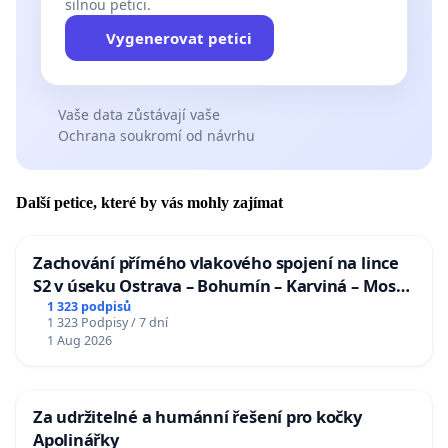
silnou petici.
Vygenerovat petici
Vaše data zůstávají vaše
Ochrana soukromí od návrhu
Další petice, které by vás mohly zajímat
Zachování přímého vlakového spojení na lince
S2 v úseku Ostrava – Bohumín – Karviná – Mosty
u Jablunkova
1 323 podpisů
1 323 Podpisy / 7 dní
1 Aug 2026
Za udržitelné a humánní řešení pro kočky
Apolinářky