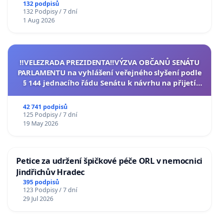
132 podpisů
132 Podpisy / 7 dní
1 Aug 2026
‼️VELEZRADA PREZIDENTA‼️VÝZVA OBČANŮ SENÁTU
PARLAMENTU na vyhlášení veřejného slyšení podle
§ 144 jednacího řádu Senátu k návrhu na přijetí
usnesení k podání ústavní žaloby na prezidenta
republiky
42 741 podpisů
125 Podpisy / 7 dní
19 May 2026
Petice za udržení špičkové péče ORL v nemocnici
Jindřichův Hradec
395 podpisů
123 Podpisy / 7 dní
29 Jul 2026