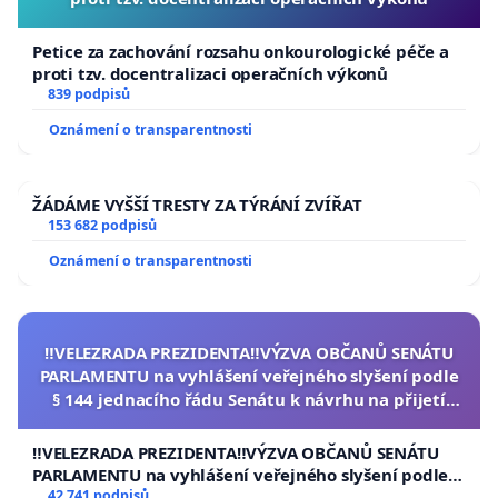
Petice za zachování rozsahu onkourologické péče a
proti tzv. docentralizaci operačních výkonů
839 podpisů
Oznámení o transparentnosti
ŽÁDÁME VYŠŠÍ TRESTY ZA TÝRÁNÍ ZVÍŘAT
153 682 podpisů
Oznámení o transparentnosti
‼️VELEZRADA PREZIDENTA‼️VÝZVA OBČANŮ SENÁTU
PARLAMENTU na vyhlášení veřejného slyšení podle
§ 144 jednacího řádu Senátu k návrhu na přijetí
usnesení k podání ústavní žaloby na prezidenta
republiky
‼️VELEZRADA PREZIDENTA‼️VÝZVA OBČANŮ SENÁTU
PARLAMENTU na vyhlášení veřejného slyšení podle §
144 jednacího řádu Senátu k návrhu na přijetí
42 741 podpisů