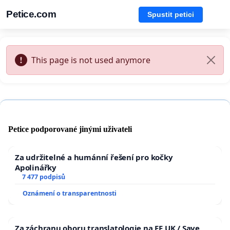
Petice.com
Spustit petici
This page is not used anymore
Petice podporované jinými uživateli
Za udržitelné a humánní řešení pro kočky
Apolinářky
7 477 podpisů
Oznámení o transparentnosti
Za záchranu oboru translatologie na FF UK / Save