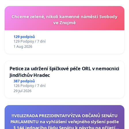
Chceme zelené, nikoli kamenné náměstí Svobody
ve Znojmě
129 podpisů
129 Podpisy / 7 dní
1 Aug 2026
Petice za udržení špičkové péče ORL v nemocnici
Jindřichův Hradec
387 podpisů
126 Podpisy / 7 dní
29 Jul 2026
‼️VELEZRADA PREZIDENTA‼️VÝZVA OBČANŮ SENÁTU
PARLAMENTU na vyhlášení veřejného slyšení podle
§ 144 jednacího řádu Senátu k návrhu na přijetí