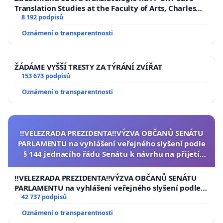
Translation Studies at the Faculty of Arts, Charles
University
8 192 podpisů
Oznámení o transparentnosti
ŽÁDÁME VYŠŠÍ TRESTY ZA TÝRÁNÍ ZVÍŘAT
153 673 podpisů
Oznámení o transparentnosti
‼️VELEZRADA PREZIDENTA‼️VÝZVA OBČANŮ SENÁTU
PARLAMENTU na vyhlášení veřejného slyšení podle
§ 144 jednacího řádu Senátu k návrhu na přijetí
usnesení k podání ústavní žaloby na prezidenta
republiky
‼️VELEZRADA PREZIDENTA‼️VÝZVA OBČANŮ SENÁTU
PARLAMENTU na vyhlášení veřejného slyšení podle §
144 jednacího řádu Senátu k návrhu na přijetí
42 737 podpisů
usnesení k podání ústavní žaloby na prezidenta
Oznámení o transparentnosti
republiky