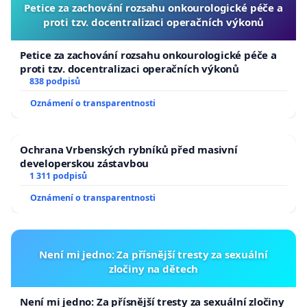
Petice za zachování rozsahu onkourologické péče a
proti tzv. docentralizaci operačních výkonů
Petice za zachování rozsahu onkourologické péče a
proti tzv. docentralizaci operačních výkonů
838 podpisů
Oznámení o transparentnosti
Ochrana Vrbenských rybníků před masivní
developerskou zástavbou
1 311 podpisů
Oznámení o transparentnosti
Není mi jedno: Za přísnější tresty za sexuální
zločiny na dětech
Není mi jedno: Za přísnější tresty za sexuální zločiny