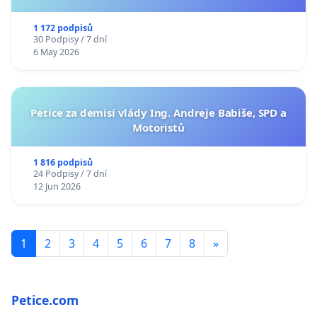
1 172 podpisů
30 Podpisy / 7 dní
6 May 2026
Petice za demisi vlády Ing. Andreje Babiše, SPD a
Motoristů
1 816 podpisů
24 Podpisy / 7 dní
12 Jun 2026
1
2
3
4
5
6
7
8
»
Petice.com