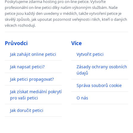
Poskytujeme zdarma hosting pro on-line petice. Vytvořte
profesionální on-line petici díky našim výkonným službám. Naše
petice jsou každý den uvedeny v médiích, takže vytvoření petice je
skvělý způsob, jak upoutat pozornost veřejnosti i těch, kteří o daných
věcech rozhodují.
Průvodci
Více
Jak zahájit online petici
Vytvořit petici
Jak napsat petici?
Zásady ochrany osobních
údajů
Jak petici propagovat?
Správa souborů cookie
Jak získat mediální pokrytí
pro vaši petici
O nás
Jak doručit petici