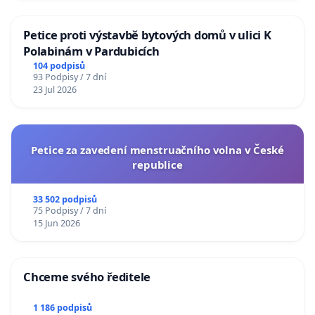
Petice proti výstavbě bytových domů v ulici K
Polabinám v Pardubicích
104 podpisů
93 Podpisy / 7 dní
23 Jul 2026
Petice za zavedení menstruačního volna v České
republice
33 502 podpisů
75 Podpisy / 7 dní
15 Jun 2026
Chceme svého ředitele
1 186 podpisů