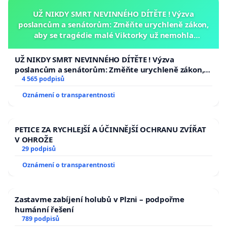
UŽ NIKDY SMRT NEVINNÉHO DÍTĚTE ! Výzva
poslancům a senátorům: Změňte urychleně zákon,
aby se tragédie malé Viktorky už nemohla
opakovat!
UŽ NIKDY SMRT NEVINNÉHO DÍTĚTE ! Výzva
poslancům a senátorům: Změňte urychleně zákon,
aby se tragédie malé Viktorky už nemohla opakovat!
4 565 podpisů
Oznámení o transparentnosti
PETICE ZA RYCHLEJŠÍ A ÚČINNĚJŠÍ OCHRANU ZVÍŘAT
V OHROŽE
29 podpisů
Oznámení o transparentnosti
Zastavme zabíjení holubů v Plzni – podpořme
humánní řešení
789 podpisů