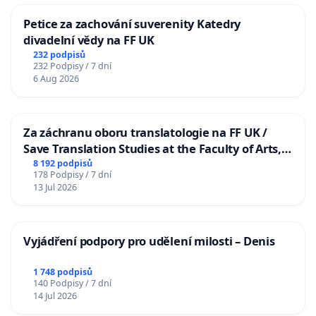
Petice za zachování suverenity Katedry
divadelní vědy na FF UK
232 podpisů
232 Podpisy / 7 dní
6 Aug 2026
Za záchranu oboru translatologie na FF UK /
Save Translation Studies at the Faculty of Arts,
Charles University
8 192 podpisů
178 Podpisy / 7 dní
13 Jul 2026
Vyjádření podpory pro udělení milosti – Denis
1 748 podpisů
140 Podpisy / 7 dní
14 Jul 2026