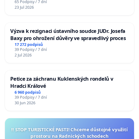
65 Podpisy / 7 dní
23 Jul 2026
Výzva k rezignaci ústavního soudce JUDr. Josefa
Baxy pro ohrožení důvěry ve spravedlivý proces
17 272 podpisů
39 Podpisy / 7 dní
2 Jul 2026
Petice za záchranu Kuklenských rondelů v
Hradci Králové
6 960 podpisů
39 Podpisy / 7 dní
30 Jun 2026
‼️ STOP TURISTICKÉ PASTI! Chceme důstojné využití
prostoru na Radnických schodech