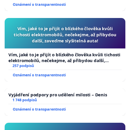
Oznámení o transparentnosti
Vím, jaké to je přijít o blízkého člověka kvůli
tichosti elektromobilů, nečekejme, až přibydou
další, zaveďme slyšitelná auta!
Vím, jaké to je přijít o blízkého člověka kvůli tichosti
elektromobilů, nečekejme, až přibydou další,
zaveďme slyšitelná auta!
257 podpisů
Oznámení o transparentnosti
Vyjádření podpory pro udělení milosti – Denis
1 748 podpisů
Oznámení o transparentnosti