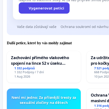
Vygenerovat petici
Vaše data zůstávají vaše
Ochrana soukromí od návrhu
Další petice, které by vás mohly zajímat
Zachování přímého vlakového
Za udržit
spojení na lince S2 v úseku
pro kočky
Ostrava – Bohumín – Karviná –
1 332 podpisů
7 521 pod
1 332 Podpisy / 7 dní
668 Podpis
Mosty u Jablunkova
1 Aug 2026
10 Jun 202
Ochrana 
Není mi jedno: Za přísnější tresty za
masivní 
sexuální zločiny na dětech
1 316 pod