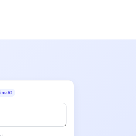
ěno AI
ci.