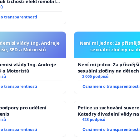
ůli tichosti elektromobilů,
 až přibydou další,
sů
yšitelná auta!
o transparentnosti
 demisi vlády Ing. Andreje
Není mi jedno: Za přísnějš
iše, SPD a Motoristů
sexuální zločiny na 
demisi vlády Ing. Andreje
Není mi jedno: Za přísnější
D a Motoristů
sexuální zločiny na dětech
isů
2 005 podpisů
o transparentnosti
Oznámení o transparentnosti
podpory pro udělení
Petice za zachování suvere
Denis
Katedry divadelní vědy na
isů
423 podpisů
o transparentnosti
Oznámení o transparentnosti