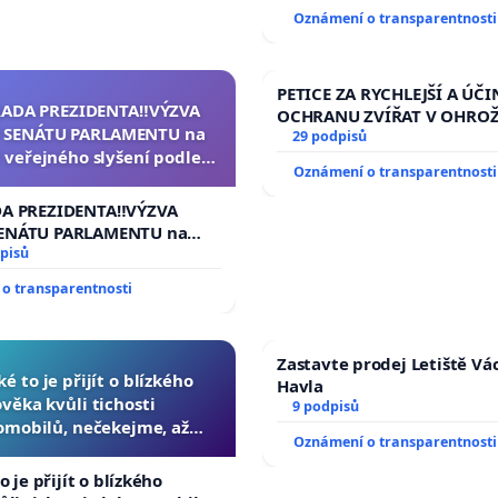
Oznámení o transparentnosti
PETICE ZA RYCHLEJŠÍ A ÚČI
RADA PREZIDENTA‼️VÝZVA
OCHRANU ZVÍŘAT V OHRO
 SENÁTU PARLAMENTU na
29 podpisů
 veřejného slyšení podle §
Oznámení o transparentnosti
cího řádu Senátu k návrhu
í usnesení k podání ústavní
DA PREZIDENTA‼️VÝZVA
na prezidenta republiky
ENÁTU PARLAMENTU na
veřejného slyšení podle §
pisů
ího řádu Senátu k návrhu
o transparentnosti
 usnesení k podání ústavní
prezidenta republiky
Zastavte prodej Letiště Vá
ké to je přijít o blízkého
Havla
ověka kvůli tichosti
9 podpisů
omobilů, nečekejme, až
Oznámení o transparentnosti
další, zaveďme slyšitelná
auta!
o je přijít o blízkého