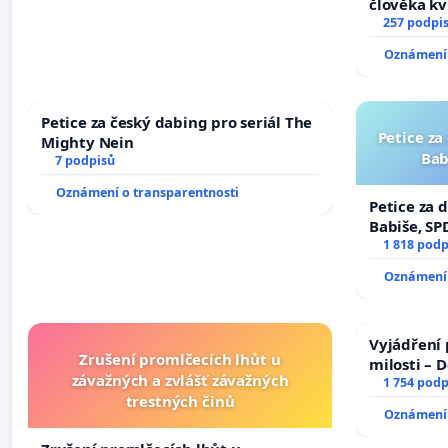
člověka kv
nečekejme,
257 podpi
zaveďme sl
Oznámení 
Petice za český dabing pro seriál The
Petice za
Mighty Nein
Bab
7 podpisů
Oznámení o transparentnosti
Petice za 
Babiše, SP
1 818 podp
Oznámení 
Vyjádření 
Zrušení promlčecích lhůt u
milosti – 
závažných a zvlášť závažných
1 754 podp
trestných činů
Oznámení 