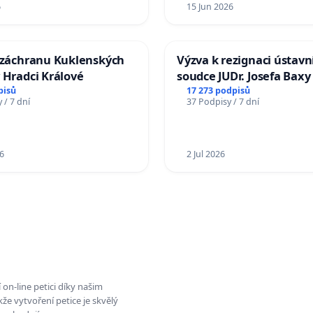
6
15 Jun 2026
a záchranu Kuklenských
Výzva k rezignaci ústavn
 Hradci Králové
soudce JUDr. Josefa Baxy
ohrožení důvěry ve spra
pisů
17 273 podpisů
 / 7 dní
37 Podpisy / 7 dní
proces
6
2 Jul 2026
on-line petici díky našim
e vytvoření petice je skvělý