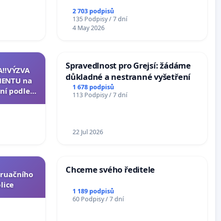
2 703 podpisů
135 Podpisy / 7 dní
4 May 2026
Spravedlnost pro Grejsí: žádáme
A‼️VÝZVA
důkladné a nestranné vyšetření
ENTU na
1 678 podpisů
ní podle §
113 Podpisy / 7 dní
u k návrhu
ní ústavní
epubliky
22 Jul 2026
Chceme svého ředitele
truačního
lice
1 189 podpisů
60 Podpisy / 7 dní