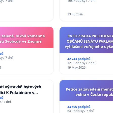
y / 7 dní
168 Podpisy / 7 dní
Charles University
13 Jul 2026
zelené, nikoli kamenné
‼️VELEZRADA PREZIDENT
tí Svobody ve Znojmě
OBČANŮ SENÁTU PARLAM
vyhlášení veřejného slyše
144 jednacího řádu Senát
sů
na přijetí usnesení k podá
y / 7 dní
42 743 podpisů
žaloby na prezidenta r
121 Podpisy / 7 dní
6
19 May 2026
oti výstavbě bytových
Petice za zavedení mens
ici K Polabinám v
volna v České repub
ích
sů
 / 7 dní
33 505 podpisů
64 Podpisy / 7 dní