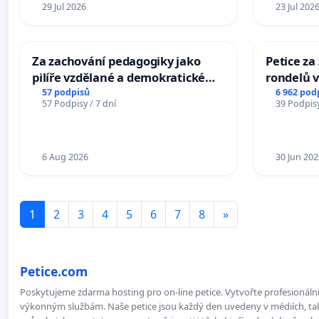
29 Jul 2026
23 Jul 202
Za zachování pedagogiky jako
Petice z
pilíře vzdělané a demokratické
rondelů v
společnosti
57 podpisů
6 962 pod
57 Podpisy / 7 dní
39 Podpisy
6 Aug 2026
30 Jun 202
1
2
3
4
5
6
7
8
»
Petice.com
Poskytujeme zdarma hosting pro on-line petice. Vytvořte profesionální 
výkonným službám. Naše petice jsou každý den uvedeny v médiích, takž