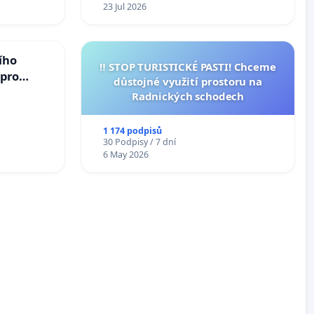
23 Jul 2026
ího
‼️ STOP TURISTICKÉ PASTI! Chceme
 pro
důstojné využití prostoru na
vedlivý
Radnických schodech
1 174 podpisů
30 Podpisy / 7 dní
6 May 2026