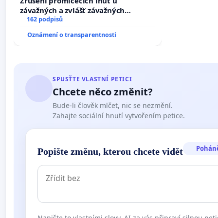
Zrušení promlčecích lhůt u
závažných a zvlášť závažných
trestných činů
162 podpisů
Oznámení o transparentnosti
SPUSŤTE VLASTNÍ PETICI
Chcete něco změnit?
Bude-li člověk mlčet, nic se nezmění.
Zahajte sociální hnutí vytvořením petice.
Pohán
Popište změnu, kterou chcete vidět
Napište to vlastními slovy. AI za vás připraví silnou peti