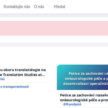
Kontaktujte nás
O nás
Hledat
u oboru translatologie na
Petice za zachování r
ve Translation Studies at
onkourologické péče a pr
 of Arts, Charles
isů
docentralizaci operační
o transparentnosti
Petice za zachování rozsah
onkourologické péče a prot
docentralizaci operačních
839 podpisů