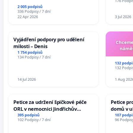
176 Podpis
2 005 podpisů
336 Podpisy / 7 dní
22 Apr 2026
3 Jul 2026
Vyjádření podpory pro udělení
Chceme 
milosti – Denis
náměs
1 754 podpisů
134 Podpisy / 7 dní
132 podpi
132 Podpis
14 Jul 2026
1 Aug 202
Petice za udržení špičkové péče
Petice pr
ORL v nemocnici Jindřichův
domů v ul
Hradec
Pardubic
395 podpisů
107 podpi
102 Podpisy / 7 dní
96 Podpisy