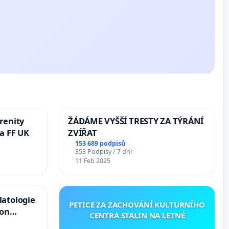
renity
ŽÁDÁME VYŠŠÍ TRESTY ZA TÝRÁNÍ
a FF UK
ZVÍŘAT
153 689 podpisů
353 Podpisy / 7 dní
11 Feb 2025
latologie
PETICE ZA ZACHOVÁNÍ KULTURNÍHO
ion
CENTRA STALIN NA LETNÉ
Arts,