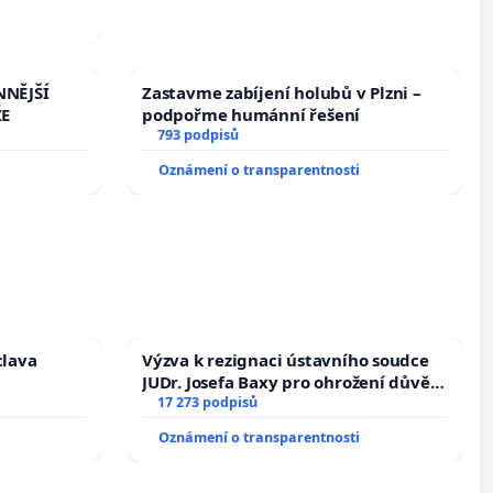
NNĚJŠÍ
Zastavme zabíjení holubů v Plzni –
ŽE
podpořme humánní řešení
793 podpisů
Oznámení o transparentnosti
clava
Výzva k rezignaci ústavního soudce
JUDr. Josefa Baxy pro ohrožení důvěry
ve spravedlivý proces
17 273 podpisů
Oznámení o transparentnosti