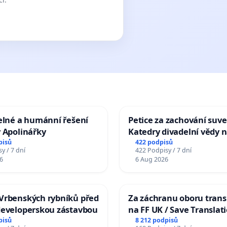
elné a humánní řešení
Petice za zachování suve
 Apolinářky
Katedry divadelní vědy n
pisů
422 podpisů
y / 7 dní
422 Podpisy / 7 dní
6
6 Aug 2026
Vrbenských rybníků před
Za záchranu oboru trans
developerskou zástavbou
na FF UK / Save Translat
Studies at the Faculty of 
pisů
8 212 podpisů