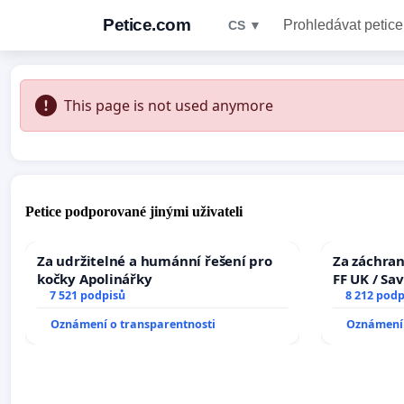
Petice.com
Prohledávat petice
CS ▼
This page is not used anymore
Petice podporované jinými uživateli
Za udržitelné a humánní řešení pro
Za záchran
kočky Apolinářky
FF UK / Sa
7 521 podpisů
the Faculty
8 212 podp
University
Oznámení o transparentnosti
Oznámení 