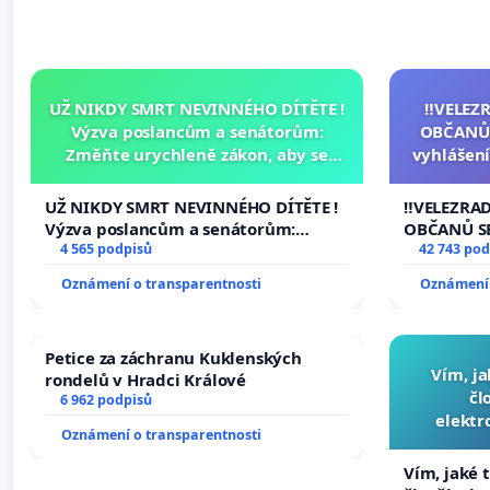
UŽ NIKDY SMRT NEVINNÉHO DÍTĚTE !
‼️VELEZ
Výzva poslancům a senátorům:
OBČANŮ
Změňte urychleně zákon, aby se
vyhlášení
tragédie malé Viktorky už nemohla
144 jedna
opakovat!
na přijet
UŽ NIKDY SMRT NEVINNÉHO DÍTĚTE !
‼️VELEZRA
žaloby 
Výzva poslancům a senátorům:
OBČANŮ S
Změňte urychleně zákon, aby se
4 565 podpisů
vyhlášení 
42 743 pod
tragédie malé Viktorky už nemohla
144 jednac
Oznámení o transparentnosti
Oznámení 
opakovat!
na přijetí
žaloby na 
Petice za záchranu Kuklenských
Vím, ja
rondelů v Hradci Králové
čl
6 962 podpisů
elektr
Oznámení o transparentnosti
přibydou 
Vím, jaké t