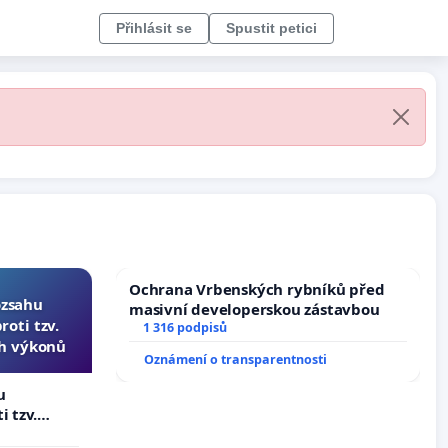
Přihlásit se
Spustit petici
Ochrana Vrbenských rybníků před
ozsahu
masivní developerskou zástavbou
oti tzv.
1 316 podpisů
ch výkonů
Oznámení o transparentnosti
u
i tzv.
 výkonů