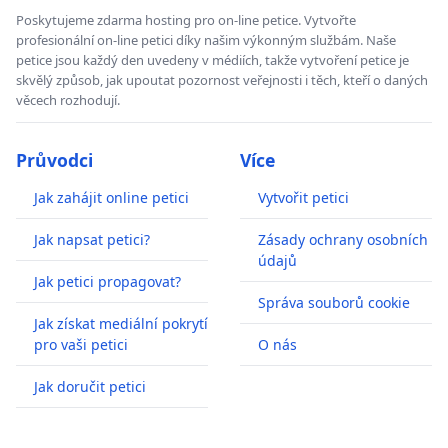
Poskytujeme zdarma hosting pro on-line petice. Vytvořte
profesionální on-line petici díky našim výkonným službám. Naše
petice jsou každý den uvedeny v médiích, takže vytvoření petice je
skvělý způsob, jak upoutat pozornost veřejnosti i těch, kteří o daných
věcech rozhodují.
Průvodci
Více
Jak zahájit online petici
Vytvořit petici
Jak napsat petici?
Zásady ochrany osobních
údajů
Jak petici propagovat?
Správa souborů cookie
Jak získat mediální pokrytí
pro vaši petici
O nás
Jak doručit petici