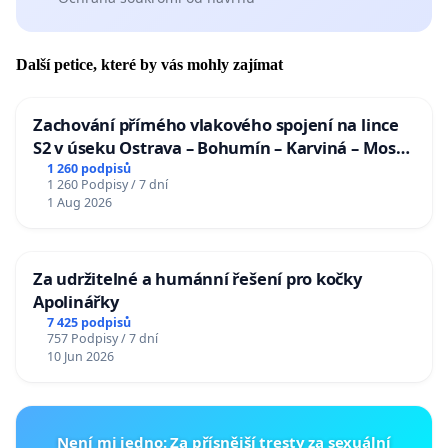
Další petice, které by vás mohly zajímat
Zachování přímého vlakového spojení na lince
S2 v úseku Ostrava – Bohumín – Karviná – Mosty
u Jablunkova
1 260 podpisů
1 260 Podpisy / 7 dní
1 Aug 2026
Za udržitelné a humánní řešení pro kočky
Apolinářky
7 425 podpisů
757 Podpisy / 7 dní
10 Jun 2026
Není mi jedno: Za přísnější tresty za sexuální