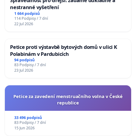
Spravedlnost pro Grejsí: žádáme důkladné a
nestranné vyšetření
1 664 podpisů
114 Podpisy / 7 dní
22 Jul 2026
Petice proti výstavbě bytových domů v ulici K
Polabinám v Pardubicích
94 podpisů
83 Podpisy / 7 dní
23 Jul 2026
Petice za zavedení menstruačního volna v České
republice
33 496 podpisů
83 Podpisy / 7 dní
15 Jun 2026