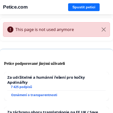
Petice.com
Spustit petici
This page is not used anymore
Petice podporované jinými uživateli
Za udržitelné a humánní řešení pro kočky
Apolinářky
7 425 podpisů
Oznámení o transparentnosti
Za záchranu oboru translatologie na FF UK / Save