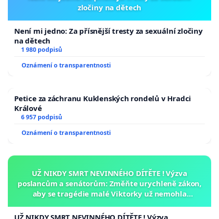
zločiny na dětech
Není mi jedno: Za přísnější tresty za sexuální zločiny
na dětech
1 980 podpisů
Oznámení o transparentnosti
Petice za záchranu Kuklenských rondelů v Hradci
Králové
6 957 podpisů
Oznámení o transparentnosti
UŽ NIKDY SMRT NEVINNÉHO DÍTĚTE ! Výzva
poslancům a senátorům: Změňte urychleně zákon,
aby se tragédie malé Viktorky už nemohla
opakovat!
UŽ NIKDY SMRT NEVINNÉHO DÍTĚTE ! Výzva