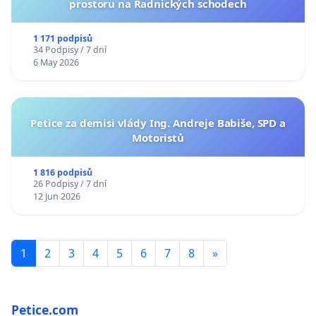
prostoru na Radnických schodech
1 171 podpisů
34 Podpisy / 7 dní
6 May 2026
Petice za demisi vlády Ing. Andreje Babiše, SPD a
Motoristů
1 816 podpisů
26 Podpisy / 7 dní
12 Jun 2026
1
2
3
4
5
6
7
8
»
Petice.com