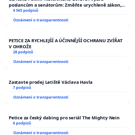
poslancům a senátorům: Změňte urychleně zákon,
aby se tragédie malé Viktorky už nemohla opakovat!
4 565 podpisů
Oznámení o transparentnosti
PETICE ZA RYCHLEJŠÍ A ÚČINNĚJŠÍ OCHRANU ZVÍŘAT
V OHROŽE
28 podpisů
Oznámení o transparentnosti
Zastavte prodej Letiště Václava Havla
7 podpisů
Oznámení o transparentnosti
Petice za český dabing pro seriál The Mighty Nein
6 podpisů
Oznámení o transparentnosti