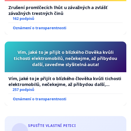
Zrušení promlčecích lhůt u závažných a zvlášť
závažných trestných činů
162 podpisů
Oznámení o transparentnosti
Vím, jaké to je přijít o blízkého člověka kvůli
tichosti elektromobilů, nečekejme, až přibydou
další, zaveďme slyšitelná auta!
Vím, jaké to je přijít o blízkého člověka kvůli tichosti
elektromobilů, nečekejme, až přibydou další,
zaveďme slyšitelná auta!
257 podpisů
Oznámení o transparentnosti
SPUSŤTE VLASTNÍ PETICI