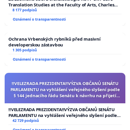
Translation Studies at the Faculty of Arts, Charles
University
8 177 podpisů
Oznámení o transparentnosti
Ochrana Vrbenských rybníků před masivní
developerskou zástavbou
1 305 podpisů
Oznámení o transparentnosti
‼️VELEZRADA PREZIDENTA‼️VÝZVA OBČANŮ SENÁTU
PARLAMENTU na vyhlášení veřejného slyšení podle
§ 144 jednacího řádu Senátu k návrhu na přijetí
usnesení k podání ústavní žaloby na prezidenta
republiky
‼️VELEZRADA PREZIDENTA‼️VÝZVA OBČANŮ SENÁTU
PARLAMENTU na vyhlášení veřejného slyšení podle §
144 jednacího řádu Senátu k návrhu na přijetí
42 729 podpisů
usnesení k podání ústavní žaloby na prezidenta
Oznámení o transparentnosti