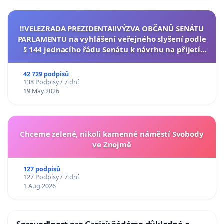
‼️VELEZRADA PREZIDENTA‼️VÝZVA OBČANŮ SENÁTU
PARLAMENTU na vyhlášení veřejného slyšení podle
§ 144 jednacího řádu Senátu k návrhu na přijetí
usnesení k podání ústavní žaloby na prezidenta
republiky
42 729 podpisů
138 Podpisy / 7 dní
19 May 2026
Chceme zelené, nikoli kamenné náměstí Svobody
ve Znojmě
127 podpisů
127 Podpisy / 7 dní
1 Aug 2026