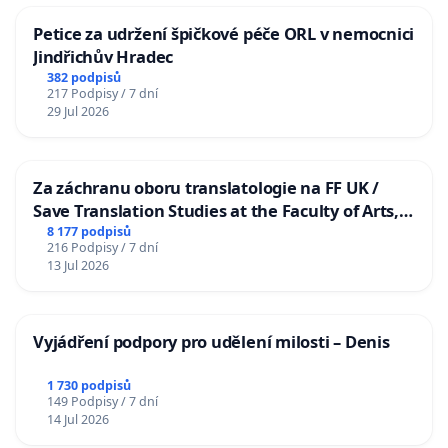
Petice za udržení špičkové péče ORL v nemocnici
Jindřichův Hradec
382 podpisů
217 Podpisy / 7 dní
29 Jul 2026
Za záchranu oboru translatologie na FF UK /
Save Translation Studies at the Faculty of Arts,
Charles University
8 177 podpisů
216 Podpisy / 7 dní
13 Jul 2026
Vyjádření podpory pro udělení milosti – Denis
1 730 podpisů
149 Podpisy / 7 dní
14 Jul 2026