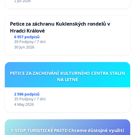
2 Jul 2026
Petice za záchranu Kuklenských rondelů v
Hradci Králové
6 957 podpisů
39 Podpisy / 7 dní
30 Jun 2026
PETICE ZA ZACHOVÁNÍ KULTURNÍHO CENTRA STALIN
NA LETNÉ
2 596 podpisů
35 Podpisy / 7 dní
4 May 2026
‼️ STOP TURISTICKÉ PASTI! Chceme důstojné využití