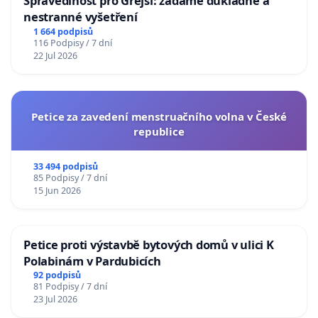
Spravedlnost pro Grejsí: žádáme důkladné a
nestranné vyšetření
1 664 podpisů
116 Podpisy / 7 dní
22 Jul 2026
Petice za zavedení menstruačního volna v České
republice
33 494 podpisů
85 Podpisy / 7 dní
15 Jun 2026
Petice proti výstavbě bytových domů v ulici K
Polabinám v Pardubicích
92 podpisů
81 Podpisy / 7 dní
23 Jul 2026