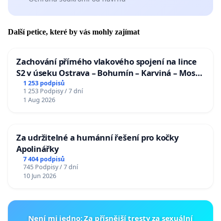
Další petice, které by vás mohly zajímat
Zachování přímého vlakového spojení na lince
S2 v úseku Ostrava – Bohumín – Karviná – Mosty
u Jablunkova
1 253 podpisů
1 253 Podpisy / 7 dní
1 Aug 2026
Za udržitelné a humánní řešení pro kočky
Apolinářky
7 404 podpisů
745 Podpisy / 7 dní
10 Jun 2026
Není mi jedno: Za přísnější tresty za sexuální