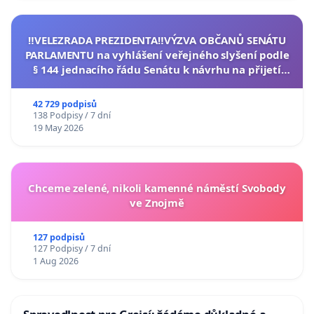
‼️VELEZRADA PREZIDENTA‼️VÝZVA OBČANŮ SENÁTU
PARLAMENTU na vyhlášení veřejného slyšení podle
§ 144 jednacího řádu Senátu k návrhu na přijetí
usnesení k podání ústavní žaloby na prezidenta
republiky
42 729 podpisů
138 Podpisy / 7 dní
19 May 2026
Chceme zelené, nikoli kamenné náměstí Svobody
ve Znojmě
127 podpisů
127 Podpisy / 7 dní
1 Aug 2026