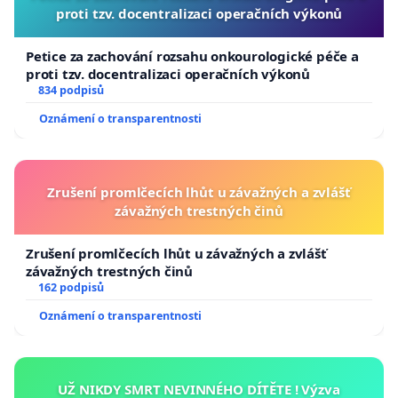
proti tzv. docentralizaci operačních výkonů
Petice za zachování rozsahu onkourologické péče a
proti tzv. docentralizaci operačních výkonů
834 podpisů
Oznámení o transparentnosti
Zrušení promlčecích lhůt u závažných a zvlášť
závažných trestných činů
Zrušení promlčecích lhůt u závažných a zvlášť
závažných trestných činů
162 podpisů
Oznámení o transparentnosti
UŽ NIKDY SMRT NEVINNÉHO DÍTĚTE ! Výzva