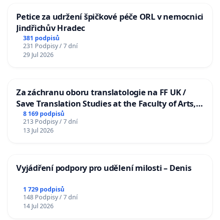
Petice za udržení špičkové péče ORL v nemocnici
Jindřichův Hradec
381 podpisů
231 Podpisy / 7 dní
29 Jul 2026
Za záchranu oboru translatologie na FF UK /
Save Translation Studies at the Faculty of Arts,
Charles University
8 169 podpisů
213 Podpisy / 7 dní
13 Jul 2026
Vyjádření podpory pro udělení milosti – Denis
1 729 podpisů
148 Podpisy / 7 dní
14 Jul 2026