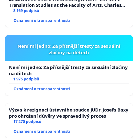
Translation Studies at the Faculty of Arts, Charles
University
8 169 podpisů
Oznámení o transparentnosti
Není mi jedno: Za přísnější tresty za sexuální
zločiny na dětech
Není mi jedno: Za přísnější tresty za sexuální zločiny
na dětech
1 975 podpisů
Oznámení o transparentnosti
Výzva k rezignaci ústavního soudce JUDr. Josefa Baxy
pro ohrožení důvěry ve spravedlivý proces
17 270 podpisů
Oznámení o transparentnosti