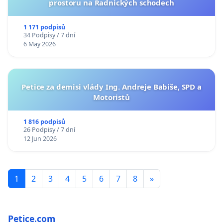
prostoru na Radnických schodech
1 171 podpisů
34 Podpisy / 7 dní
6 May 2026
Petice za demisi vlády Ing. Andreje Babiše, SPD a
Motoristů
1 816 podpisů
26 Podpisy / 7 dní
12 Jun 2026
1
2
3
4
5
6
7
8
»
Petice.com