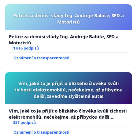
Petice za demisi vlády Ing. Andreje Babiše, SPD a
Motoristů
Petice za demisi vlády Ing. Andreje Babiše, SPD a
Motoristů
1 816 podpisů
Oznámení o transparentnosti
Vím, jaké to je přijít o blízkého člověka kvůli
tichosti elektromobilů, nečekejme, až přibydou
další, zaveďme slyšitelná auta!
Vím, jaké to je přijít o blízkého člověka kvůli tichosti
elektromobilů, nečekejme, až přibydou další,
zaveďme slyšitelná auta!
257 podpisů
Oznámení o transparentnosti