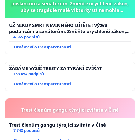
poslancům a senátorům: Změňte urychleně zákon,
aby se tragédie malé Viktorky už nemohla
opakovat!
UŽ NIKDY SMRT NEVINNÉHO DÍTĚTE ! Výzva
poslancům a senátorům: Změňte urychleně zákon,
aby se tragédie malé Viktorky už nemohla opakovat!
4 565 podpisů
Oznámení o transparentnosti
ŽÁDÁME VYŠŠÍ TRESTY ZA TÝRÁNÍ ZVÍŘAT
153 654 podpisů
Oznámení o transparentnosti
Trest členům gangu týrající zvířata v Číně
Trest členům gangu týrající zvířata v Číně
7 748 podpisů