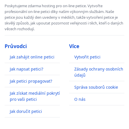
Poskytujeme zdarma hosting pro on-line petice. Vytvořte
profesionální on-line petici díky našim výkonným službám. Naše
petice jsou každý den uvedeny v médiích, takže vytvoření petice je
skvělý způsob, jak upoutat pozornost veřejnosti i těch, kteří o daných
věcech rozhodují.
Průvodci
Více
Jak zahájit online petici
Vytvořit petici
Jak napsat petici?
Zásady ochrany osobních
údajů
Jak petici propagovat?
Správa souborů cookie
Jak získat mediální pokrytí
pro vaši petici
O nás
Jak doručit petici