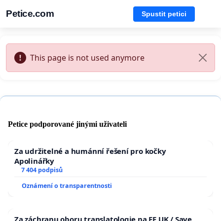
Petice.com
Spustit petici
This page is not used anymore
Petice podporované jinými uživateli
Za udržitelné a humánní řešení pro kočky
Apolinářky
7 404 podpisů
Oznámení o transparentnosti
Za záchranu oboru translatologie na FF UK / Save