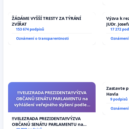
ŽÁDÁME VYŠŠÍ TRESTY ZA TÝRÁNÍ
Výzva k re
ZVÍŘAT
JUDr. Jose
153 674 podpisů
ve spraved
17 272 pod
Oznámení o transparentnosti
Oznámení 
Zastavte p
‼️VELEZRADA PREZIDENTA‼️VÝZVA
Havla
OBČANŮ SENÁTU PARLAMENTU na
9 podpisů
vyhlášení veřejného slyšení podle §
Oznámení 
144 jednacího řádu Senátu k návrhu
na přijetí usnesení k podání ústavní
‼️VELEZRADA PREZIDENTA‼️VÝZVA
žaloby na prezidenta republiky
OBČANŮ SENÁTU PARLAMENTU na