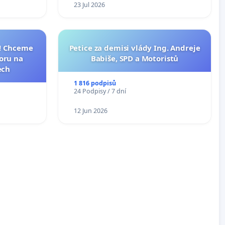
23 Jul 2026
I! Chceme
Petice za demisi vlády Ing. Andreje
toru na
Babiše, SPD a Motoristů
ech
1 816 podpisů
24 Podpisy / 7 dní
12 Jun 2026