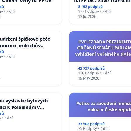
ivadelní vědy na FF UK
na FF UK / Save Translat
Studies at the Faculty of 
sů
8 192 podpisů
y / 7 dní
177 Podpisy / 7 dní
Charles University
6
13 Jul 2026
 udržení špičkové péče
‼️VELEZRADA PREZIDENT
ocnici Jindřichův
OBČANŮ SENÁTU PARLAM
sů
vyhlášení veřejného slyše
y / 7 dní
144 jednacího řádu Senát
na přijetí usnesení k podá
42 737 podpisů
žaloby na prezidenta r
126 Podpisy / 7 dní
6
19 May 2026
oti výstavbě bytových
Petice za zavedení mens
ici K Polabinám v
volna v České repub
ích
sů
 / 7 dní
33 502 podpisů
75 Podpisy / 7 dní