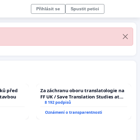
Přihlásit se
Spustit petici
ků před
Za záchranu oboru translatologie na
stavbou
FF UK / Save Translation Studies at
the Faculty of Arts, Charles
8 192 podpisů
University
Oznámení o transparentnosti