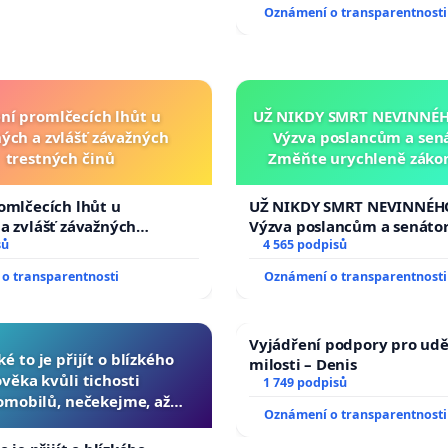
Oznámení o transparentnosti
ní promlčecích lhůt u
UŽ NIKDY SMRT NEVINNÉHO
ých a zvlášť závažných
Výzva poslancům a sen
trestných činů
Změňte urychleně zákon
tragédie malé Viktorky 
opakovat!
omlčecích lhůt u
UŽ NIKDY SMRT NEVINNÉHO
a zvlášť závažných
Výzva poslancům a senáto
činů
sů
Změňte urychleně zákon, a
4 565 podpisů
tragédie malé Viktorky už
o transparentnosti
Oznámení o transparentnosti
opakovat!
Vyjádření podpory pro udě
ké to je přijít o blízkého
milosti – Denis
ověka kvůli tichosti
1 749 podpisů
omobilů, nečekejme, až
Oznámení o transparentnosti
další, zaveďme slyšitelná
auta!