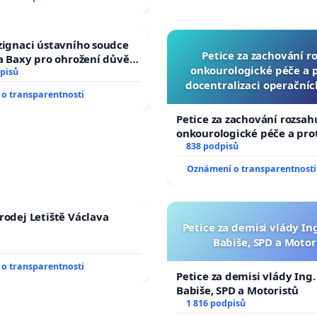
zignaci ústavního soudce
Petice za zachování r
fa Baxy pro ohrožení důvěry
onkourologické péče a pr
livý proces
pisů
docentralizaci operační
o transparentnosti
Petice za zachování rozsah
onkourologické péče a prot
docentralizaci operačních
838 podpisů
Oznámení o transparentnosti
rodej Letiště Václava
Petice za demisi vlády In
Babiše, SPD a Motor
o transparentnosti
Petice za demisi vlády Ing
Babiše, SPD a Motoristů
1 816 podpisů