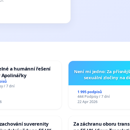
elné a humánní řešení
Není mi jedno: Za přísnějš
 Apolinářky
sexuální zločiny na 
pisů
y / 7 dní
1 995 podpisů
444 Podpisy / 7 dní
6
22 Apr 2026
 zachování suverenity
Za záchranu oboru trans