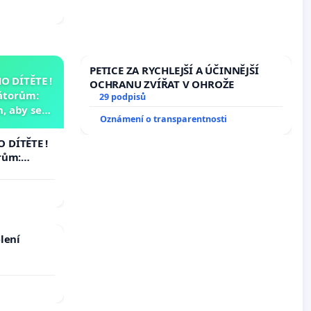
PETICE ZA RYCHLEJŠÍ A ÚČINNĚJŠÍ
 DÍTĚTE !
OCHRANU ZVÍŘAT V OHROŽE
átorům:
29 podpisů
, aby se
Oznámení o transparentnosti
už nemohla
 DÍTĚTE !
rům:
by se
 nemohla
lení