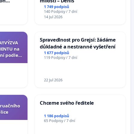
ion
milosti – Denis
Arts,
1 749 podpisů
140 Podpisy / 7 dní
14 Jul 2026
Spravedlnost pro Grejsí: žádáme
A‼️VÝZVA
důkladné a nestranné vyšetření
ENTU na
1 677 podpisů
ní podle §
119 Podpisy / 7 dní
u k návrhu
ní ústavní
epubliky
22 Jul 2026
Chceme svého ředitele
truačního
lice
1 186 podpisů
65 Podpisy / 7 dní