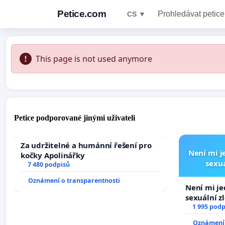
Petice.com
Prohledávat petice
CS ▼
This page is not used anymore
Petice podporované jinými uživateli
Za udržitelné a humánní řešení pro
Není mi je
kočky Apolinářky
sexuá
7 480 podpisů
Oznámení o transparentnosti
Není mi jed
sexuální z
1 995 podp
Oznámení 