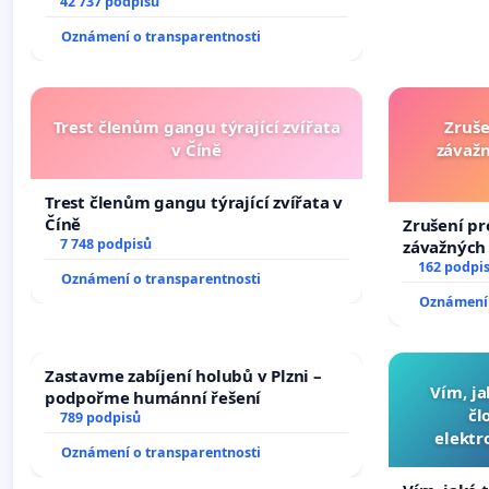
vyhlášení veřejného slyšení podle §
42 737 podpisů
144 jednacího řádu Senátu k návrhu
Oznámení o transparentnosti
na přijetí usnesení k podání ústavní
žaloby na prezidenta republiky
Trest členům gangu týrající zvířata
Zruše
v Číně
závažn
Trest členům gangu týrající zvířata v
Číně
Zrušení pr
7 748 podpisů
závažných 
trestných 
162 podpi
Oznámení o transparentnosti
Oznámení 
Zastavme zabíjení holubů v Plzni –
Vím, ja
podpořme humánní řešení
čl
789 podpisů
elektr
Oznámení o transparentnosti
přibydou 