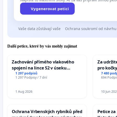
Vygenerovat petici
Vaše data zůstávají vaše
Ochrana soukromí od návrhu
Další petice, které by vás mohly zajímat
Zachování přímého vlakového
Za udržit
spojení na lince S2 v úseku
pro kočky
Ostrava – Bohumín – Karviná –
1 297 podpisů
7 480 pod
1 297 Podpisy / 7 dní
694 Podpis
Mosty u Jablunkova
1 Aug 2026
10 Jun 202
Ochrana Vrbenských rybníků před
Petice za