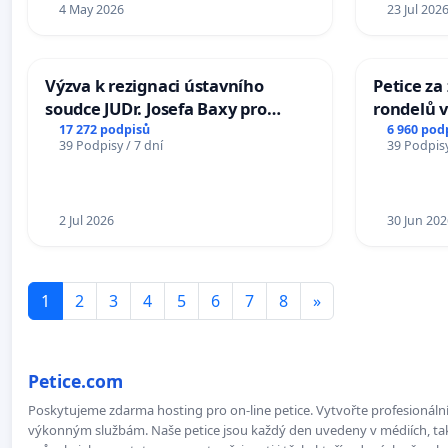
4 May 2026
23 Jul 202
Výzva k rezignaci ústavního
Petice z
soudce JUDr. Josefa Baxy pro
rondelů v
ohrožení důvěry ve spravedlivý
17 272 podpisů
6 960 pod
39 Podpisy / 7 dní
39 Podpisy
proces
2 Jul 2026
30 Jun 202
1
2
3
4
5
6
7
8
»
Petice.com
Poskytujeme zdarma hosting pro on-line petice. Vytvořte profesionální 
výkonným službám. Naše petice jsou každý den uvedeny v médiích, takž