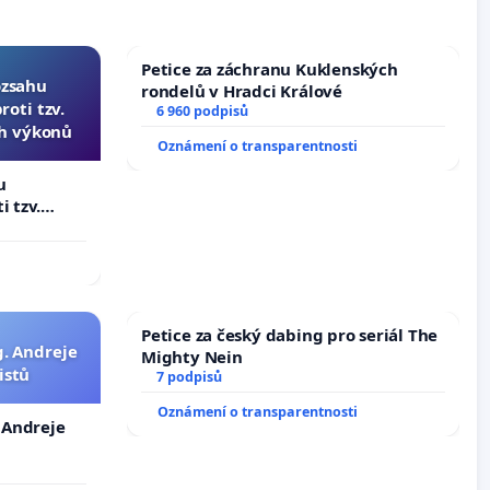
Petice za záchranu Kuklenských
ozsahu
rondelů v Hradci Králové
oti tzv.
6 960 podpisů
ch výkonů
Oznámení o transparentnosti
u
i tzv.
 výkonů
Petice za český dabing pro seriál The
g. Andreje
Mighty Nein
istů
7 podpisů
Oznámení o transparentnosti
. Andreje