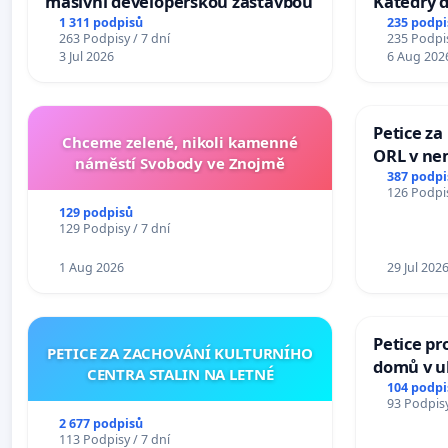
masivní developerskou zástavbou
Katedry d
1 311 podpisů
235 podpi
263 Podpisy / 7 dní
235 Podpis
3 Jul 2026
6 Aug 202
Petice za
Chceme zelené, nikoli kamenné
ORL v nem
náměstí Svobody ve Znojmě
Hradec
387 podpi
126 Podpis
129 podpisů
129 Podpisy / 7 dní
1 Aug 2026
29 Jul 202
Petice pr
PETICE ZA ZACHOVÁNÍ KULTURNÍHO
domů v ul
CENTRA STALIN NA LETNÉ
Pardubic
104 podpi
93 Podpisy
2 677 podpisů
113 Podpisy / 7 dní