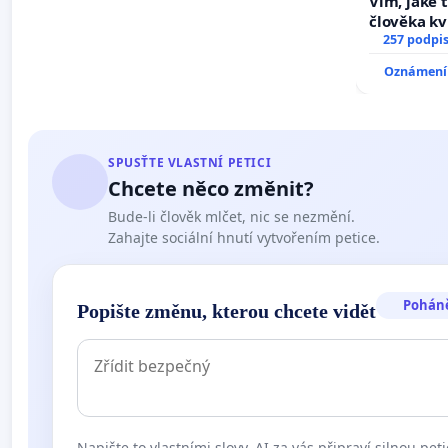
Vím, jaké t
člověka kv
nečekejme,
257 podpi
zaveďme sl
Oznámení 
SPUSŤTE VLASTNÍ PETICI
Chcete něco změnit?
Bude-li člověk mlčet, nic se nezmění.
Zahajte sociální hnutí vytvořením petice.
Pohán
Popište změnu, kterou chcete vidět
Napište to vlastními slovy. AI za vás připraví silnou peti