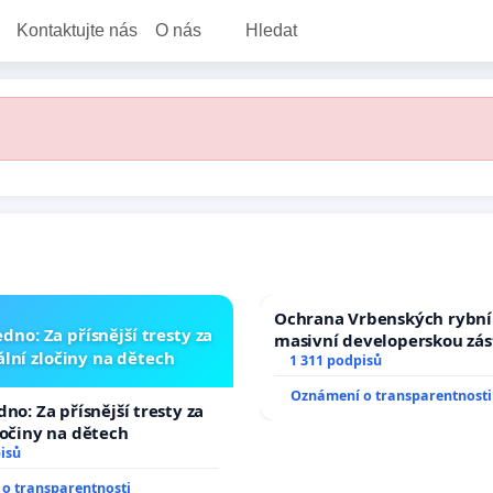
Kontaktujte nás
O nás
Hledat
Ochrana Vrbenských rybní
dno: Za přísnější tresty za
masivní developerskou zá
lní zločiny na dětech
1 311 podpisů
Oznámení o transparentnosti
no: Za přísnější tresty za
ločiny na dětech
isů
o transparentnosti