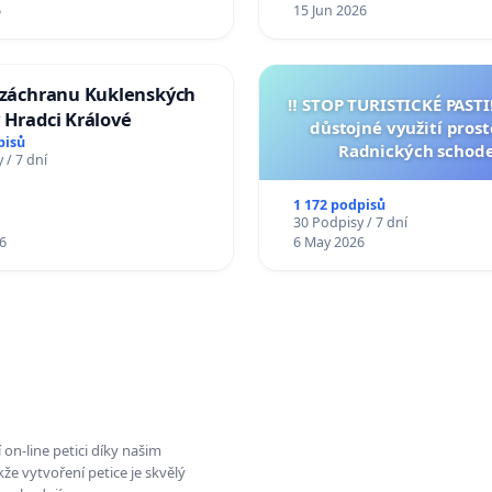
6
15 Jun 2026
a záchranu Kuklenských
‼️ STOP TURISTICKÉ PAST
 Hradci Králové
důstojné využití pros
pisů
Radnických schod
 / 7 dní
1 172 podpisů
30 Podpisy / 7 dní
6
6 May 2026
on-line petici díky našim
e vytvoření petice je skvělý