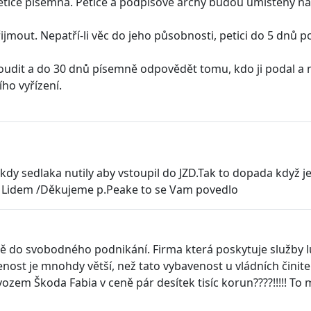
petice písemná. Petice a podpisové archy budou umístěny n
 přijmout. Nepatří-li věc do jeho působnosti, petici do 5 d
 posoudit a do 30 dnů písemně odpovědět tomu, kdo ji podal 
ho vyřízení.
kdy sedlaka nutily aby vstoupil do JZD.Tak to dopada když je
š Lidem /Děkujeme p.Peake to se Vam povedlo
 do svobodného podnikání. Firma která poskytuje služby lu
venost je mnohdy větší, než tato vybavenost u vládních činite
ozem Škoda Fabia v ceně pár desítek tisíc korun????!!!!! T