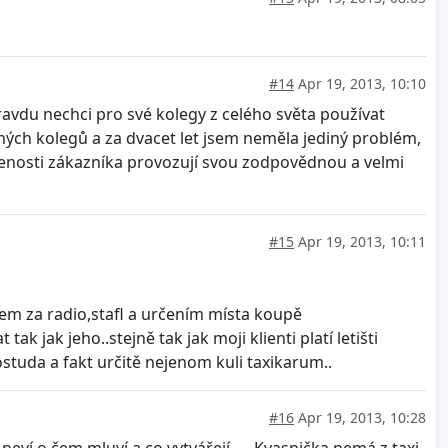
#14
Apr 19, 2013, 10:10
pravdu nechci pro své kolegy z celého světa používat
ých kolegů a za dvacet let jsem neměla jediný problém,
ojenosti zákazníka provozují svou zodpovědnou a velmi
#15
Apr 19, 2013, 10:11
em za radio,stafl a určením místa koupě
k jak jeho..stejně tak jak moji klienti platí letišti
 ostuda a fakt určitě nejenom kuli taxikarum..
#16
Apr 19, 2013, 10:28
í o čem mluví a co vytvářejí .... Kvasnička nemá z taxi