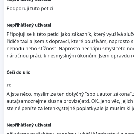
Podporuji tuto petici
Nepřihlášený uživatel
Připojuji se k této petici jako zákazník, který využívá s
řidiče taxi a jsem s dopravci, které používám, naprost
nehodu nebo stížnost. Naprosto nechápu smysl této novel
náročnou práci, k nesmyslným úkonům. Jsem opravdu r
Češi do ulic
re
A jste něco, myslim,ze ten dotyčný "spoluautor zákona"
auta(samozrejme slusna provize)atd..OK..jeho věc, jejich v
stejné peníze za letenky,stejné poplatky,ale ja musim kli
Nepřihlášený uživatel
děkujeme pražskému radnímu Lukáši Manhartovi a panu Kva