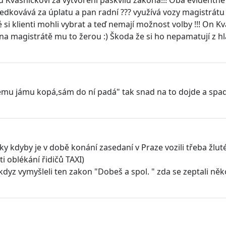
ředkovává za úplatu a pan radní ??? využívá vozy magistrátu
i klienti mohli vybrat a teď nemají možnost volby !!! On Kvas
na magistrátě mu to žerou :) Škoda že si ho nepamatují z hl
nému jámu kopá,sám do ní padá" tak snad na to dojde a spad
 kdyby je v době konání zasedaní v Praze vozili třeba žluté 
i oblékání řidičů TAXI)
kdyz vymyšleli ten zakon "Dobeš a spol. " zda se zeptali n