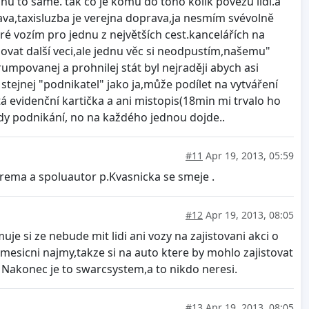
 to samé. tak co je komu do toho kolik povezu lidi.a
a,taxisluzba je verejna doprava,ja nesmím svévolně
teré vozím pro jednu z největších cest.kancelářích na
novat další veci,ale jednu věc si neodpustím,našemu"
umpovanej a prohnilej stát byl nejraději abych asi
 stejnej "podnikatel" jako ja,může podílet na vytváření
 evidenční kartička a ani mistopis(18min mi trvalo ho
ody podnikání, no na každého jednou dojde..
#11
Apr 19, 2013, 05:59
rema a spoluautor p.Kvasnicka se smeje .
#12
Apr 19, 2013, 08:05
je si ze nebude mit lidi ani vozy na zajistovani akci o
mesicni najmy,takze si na auto ktere by mohlo zajistovat
. Nakonec je to swarcsystem,a to nikdo neresi.
#13
Apr 19, 2013, 08:05