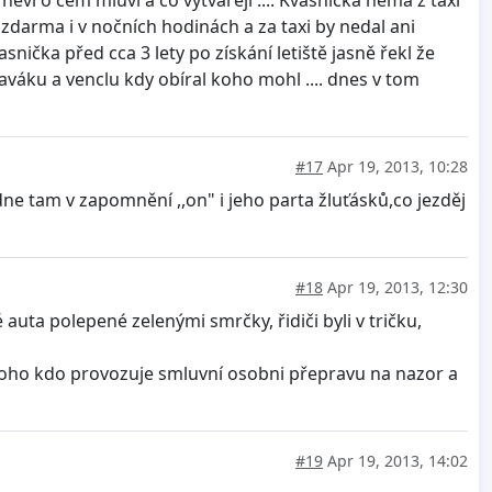
 zdarma i v nočních hodinách a za taxi by nedal ani
nička před cca 3 lety po získání letiště jasně řekl že
aváku a venclu kdy obíral koho mohl .... dnes v tom
#17
Apr 19, 2013, 10:28
ne tam v zapomnění ,,on" i jeho parta žluťásků,co jezděj
#18
Apr 19, 2013, 12:30
auta polepené zelenými smrčky, řidiči byli v tričku,
ěkoho kdo provozuje smluvní osobni přepravu na nazor a
#19
Apr 19, 2013, 14:02