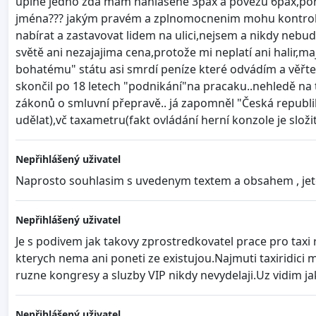
úplně jedno zda mam nahlášené 3pax a povezu 6pax,pořá
jména??? jakým pravém a zplnomocnenim mohu kontrolov
nabírat a zastavovat lidem na ulici,nejsem a nikdy nebudu 
světě ani nezajajima cena,protože mi neplatí ani halir,m
bohatému" státu asi smrdí peníze které odvádím a věřte,
skončil po 18 letech "podnikání"na pracaku..nehledě na to
zákonů o smluvní přepravě.. já zapomněl "Česká republi
udělat),vč taxametru(fakt ovládání herní konzole je slož
Nepřihlášený uživatel
Naprosto souhlasim s uvedenym textem a obsahem , jeto 
Nepřihlášený uživatel
Je s podivem jak takovy zprostredkovatel prace pro taxi r
kterych nema ani poneti ze existujou.Najmuti taxiridici
ruzne kongresy a sluzby VIP nikdy nevydelaji.Uz vidim ja
Nepřihlášený uživatel