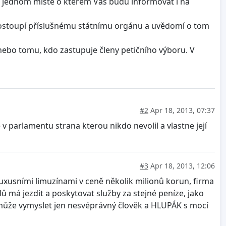
a jednom místě o kterém Vás budu informovat i na
nů postoupí příslušnému státnímu orgánu a uvědomí o tom
a nebo tomu, kdo zastupuje členy petičního výboru. V
#2
Apr 18, 2013, 07:37
 v parlamentu strana kterou nikdo nevolil a vlastne její
#3
Apr 18, 2013, 12:06
xusními limuzínami v ceně několik milionů korun, firma
lů má jezdit a poskytovat služby za stejné peníze, jako
o může vymyslet jen nesvéprávný člověk a HLUPÁK s mocí