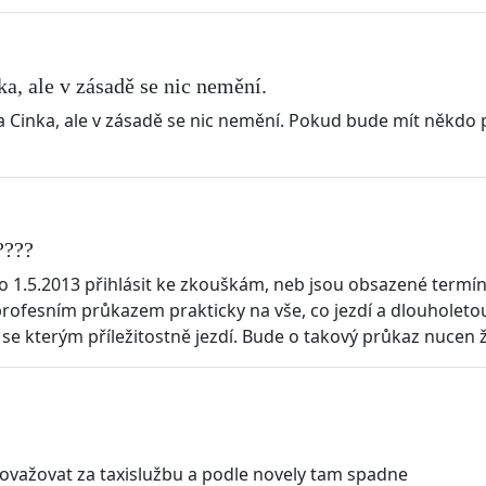
a, ale v zásadě se nic nemění.
a Cinka, ale v zásadě se nic nemění. Pokud bude mít někdo p
????
 1.5.2013 přihlásit ke zkouškám, neb jsou obsazené termíny
profesním průkazem prakticky na vše, co jezdí a dlouholetou
se kterým příležitostně jezdí. Bude o takový průkaz nucen žá
považovat za taxislužbu a podle novely tam spadne