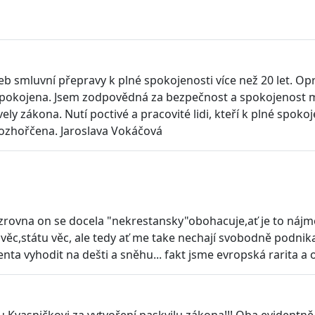
lužeb smluvní přepravy k plné spokojenosti více než 20 let. O
o spokojena. Jsem zodpovědná za bezpečnost a spokojenost m
y zákona. Nutí poctivé a pracovité lidi, kteří k plné spok
ozhořčena. Jaroslava Vokáčová
,zrovna on se docela "nekrestansky"obohacuje,ať je to nájm
ěc,státu věc, ale tedy ať me take nechají svobodně podnikat ta
jenta vyhodit na dešti a sněhu... fakt jsme evropská rarita a
sničkovi za vytvoření paskvilu zákona!!! Oba evidentně nev