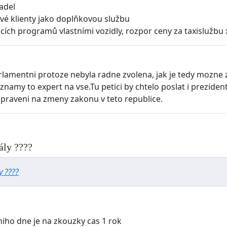
adel
své klienty jako doplňkovou službu
cích programů vlastními vozidly, rozpor ceny za taxislužbu
amentni protoze nebyla radne zvolena, jak je tedy mozne ze
znamy to expert na vse.Tu petici by chtelo poslat i preziden
ipraveni na zmeny zakonu v teto republice.
ály ????
y ????
niho dne je na zkouzky cas 1 rok