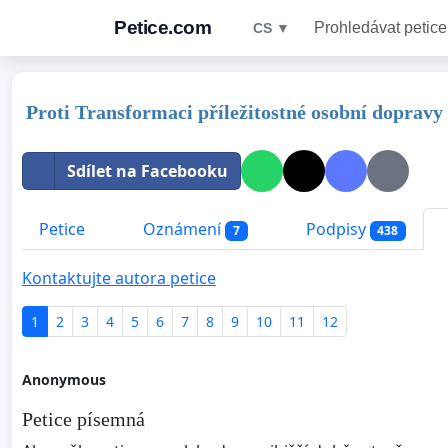
Petice.com
Prohledávat petice
CS ▼
Proti Transformaci příležitostné osobní dopravy
Sdílet na Facebooku
Petice
Oznámení
Podpisy
7
438
Kontaktujte autora petice
1
2
3
4
5
6
7
8
9
10
11
12
Anonymous
Petice písemná