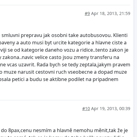
#9
Apr 18, 2013, 21:59
smluvni prepravu jak osobni take autobusovou. Klienti
ybaveny a auto musi byt urcite kategorie a hlavne ciste a
dviji se od kategorie daneho vozu a ridice..tento zakon je
y zakona..navic velice casto jsou zmeny transferu na
ne vcas uzavrit. Rada bych se tedy zeptala,jakym pravem
 to muze narusit cestovni ruch vseobecne a dopad muze
epsala petici a budu se aktibne podilet na pripadnem
#10
Apr 19, 2013, 00:39
 do 8pax,cenu nesmím a hlavně nemohu měnit,tak že je