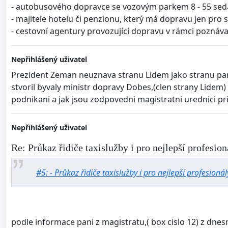
- autobusového dopravce se vozovým parkem 8 - 55 sed
- majitele hotelu či penzionu, který má dopravu jen pro 
- cestovní agentury provozující dopravu v rámci poznáva
Nepřihlášený uživatel
Prezident Zeman neuznava stranu Lidem jako stranu parl
stvoril byvaly ministr dopravy Dobes,(clen strany Lidem) 
podnikani a jak jsou zodpovedni magistratni urednici pr
Nepřihlášený uživatel
Re: Průkaz řidiče taxislužby i pro nejlepší profesion
#5: - Průkaz řidiče taxislužby i pro nejlepší profesionál
podle informace pani z magistratu,( box cislo 12) z dnes