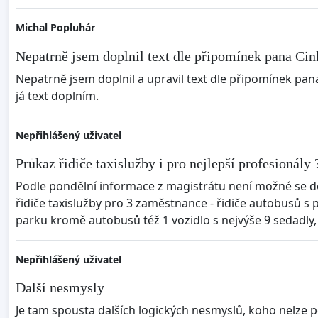
Michal Popluhár
Nepatrně jsem doplnil text dle připomínek pana Cink
Nepatrně jsem doplnil a upravil text dle připomínek pan
já text doplním.
Nepřihlášený uživatel
Průkaz řidiče taxislužby i pro nejlepší profesionály 
Podle pondělní informace z magistrátu není možné se do
řidiče taxislužby pro 3 zaměstnance - řidiče autobusů s 
parku kromě autobusů též 1 vozidlo s nejvýše 9 sedadly, 
Nepřihlášený uživatel
Další nesmysly
Je tam spousta dalších logických nesmyslů, koho nelze 