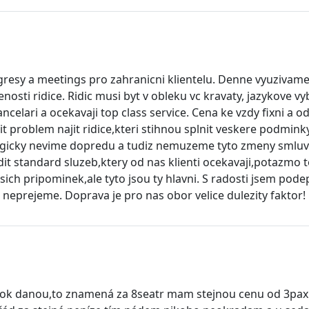
esy a meetings pro zahranicni klientelu. Denne vyuzivame 
enosti ridice. Ridic musi byt v obleku vc kravaty, jazykove v
ncelari a ocekavaji top class service. Cena ke vzdy fixni a o
t problem najit ridice,kteri stihnou splnit veskere podmink
y logicky nevime dopredu a tudiz nemuzeme tyto zmeny smluv
it standard sluzeb,ktery od nas klienti ocekavaji,potazmo
sich pripominek,ale tyto jsou ty hlavni. S radosti jsem pod
 neprejeme. Doprava je pro nas obor velice dulezity faktor!
ok danou,to znamená za 8seatr mam stejnou cenu od 3pax