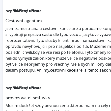
Nepřihlášený uživatel
Cestovni agentura
Jsem zamestnana u cestovni kancelare a poradame kongr
si vybiraji prepravu casto dle typu vozu a jazykove vybav
reprezentativni. Tyto sluzby klienti hradi nam,cestovni ka
opravdu nevyhovujici i pro nas,jelikoz od 1.5. Muzeme mi
posledni chvili,kdy se vse resi po telefonu. Tyto zmen
nekdo vymysli zakon,ktery muze velice negativne poskod
byt velice neprijemny pro vsechny. Mela bych miliony dal
dalsim postupu. Ani my,cestovni kacelare, si tento zakon
Nepřihlášený uživatel
provozovatel smluvky
Musim dodržet vždy pevnou cenu ,kterou mam na cely r