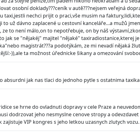
d za stejné peníze,tím pádem nikoho neokradam a u sedanu
at osobní doklady???ceník v autě???nejsem veřejná doprav
taxi,jestli nechci prijit o praci,vše musim na faktury,lidi,k
aji to už dávno zaplacené u cestovní kanceláře...a mužů jme
 ze to není málo,on to nepotřebuje, on by náš výstavní,zkor
 jak se "nějakéj" majitel "nějaké" taxiradiostanice,kterej je
ka"nebo magistrát???a podotýkám, ze mi nevadí nějaká žlutá
itější:-)),ale ta možnost úřednicke šikany a omezování svob
absurdni jak nas tlaci do jednoho pytle s ostatnima taxika
idice se hrne do ovladnuti dopravy v cele Praze a neuvedomu
 musi dodrzovat jeho nesmyslne cenove stropy a odevzdavet 
k zajistuje VIP kongres s jeho letkou uzasnych zlutych vozu