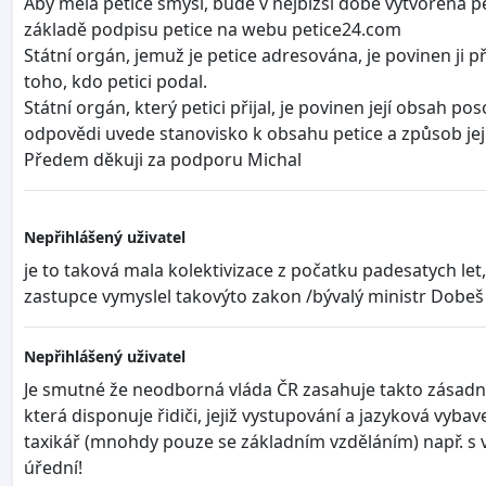
Aby měla petice smysl, bude v nejbižší době vytvořena 
základě podpisu petice na webu petice24.com
Státní orgán, jemuž je petice adresována, je povinen ji
toho, kdo petici podal.
Státní orgán, který petici přijal, je povinen její obsah
odpovědi uvede stanovisko k obsahu petice a způsob její
Předem děkuji za podporu Michal
Nepřihlášený uživatel
je to taková mala kolektivizace z počatku padesatych let,
zastupce vymyslel takovýto zakon /bývalý ministr Dobe
Nepřihlášený uživatel
Je smutné že neodborná vláda ČR zasahuje takto zásadně
která disponuje řidiči, jejiž vystupování a jazyková vyba
taxikář (mnohdy pouze se základním vzděláním) např. s v
úřední!