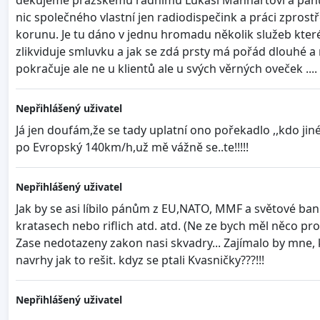
nic společného vlastní jen radiodispečink a práci zprost
korunu. Je tu dáno v jednu hromadu několik služeb které s
zlikviduje smluvku a jak se zdá prsty má pořád dlouhé a 
pokračuje ale ne u klientů ale u svých věrných oveček ....
Nepřihlášený uživatel
Já jen doufám,že se tady uplatní ono pořekadlo ,,kdo ji
po Evropský 140km/h,už mě vážně se..te!!!!!
Nepřihlášený uživatel
Jak by se asi líbilo pánům z EU,NATO, MMF a světové banky
kratasech nebo riflich atd. atd. (Ne ze bych měl něco prot
Zase nedotazeny zakon nasi skvadry... Zajímalo by mne, 
navrhy jak to rešit. kdyz se ptali Kvasničky???!!!
Nepřihlášený uživatel