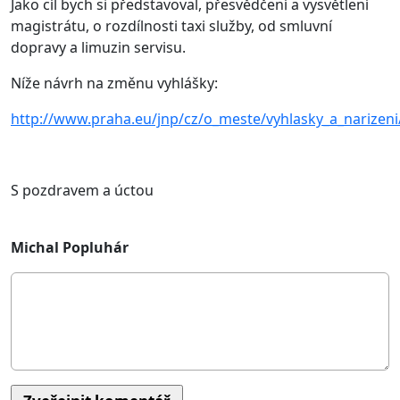
Jako cíl bych si představoval, přesvědčení a vysvětlení
magistrátu, o rozdílnosti taxi služby, od smluvní
dopravy a limuzin servisu.
Níže návrh na změnu vyhlášky:
http://www.praha.eu/jnp/cz/o_meste/vyhlasky_a_narize
S pozdravem a úctou
Michal Popluhár