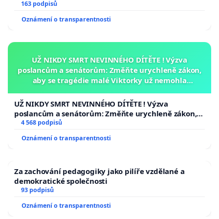
163 podpisů
Oznámení o transparentnosti
UŽ NIKDY SMRT NEVINNÉHO DÍTĚTE ! Výzva
poslancům a senátorům: Změňte urychleně zákon,
aby se tragédie malé Viktorky už nemohla
opakovat!
UŽ NIKDY SMRT NEVINNÉHO DÍTĚTE ! Výzva
poslancům a senátorům: Změňte urychleně zákon,
aby se tragédie malé Viktorky už nemohla opakovat!
4 568 podpisů
Oznámení o transparentnosti
Za zachování pedagogiky jako pilíře vzdělané a
demokratické společnosti
93 podpisů
Oznámení o transparentnosti