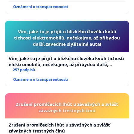
Oznámení o transparentnosti
Vím, jaké to je přijít o blízkého člověka kvůli
tichosti elektromobilů, nečekejme, až přibydou
další, zaveďme slyšitelná auta!
Vím, jaké to je přijít o blízkého člověka kvůli tichosti
elektromobilů, nečekejme, až přibydou další,
zaveďme slyšitelná auta!
257 podpisů
Oznámení o transparentnosti
Zrušení promlčecích lhůt u závažných a zvlášť
závažných trestných činů
Zrušení promlčecích lhůt u závažných a zvlášť
závažných trestných činů