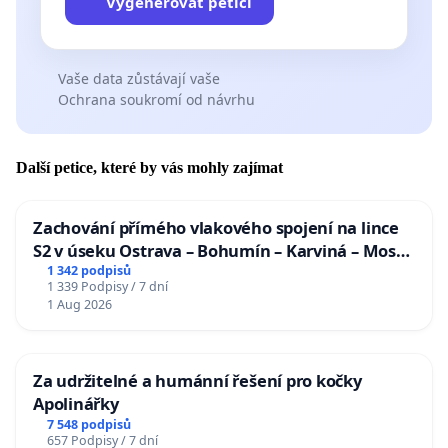
Vygenerovat petici
Vaše data zůstávají vaše
Ochrana soukromí od návrhu
Další petice, které by vás mohly zajímat
Zachování přímého vlakového spojení na lince
S2 v úseku Ostrava – Bohumín – Karviná – Mosty
u Jablunkova
1 342 podpisů
1 339 Podpisy / 7 dní
1 Aug 2026
Za udržitelné a humánní řešení pro kočky
Apolinářky
7 548 podpisů
657 Podpisy / 7 dní