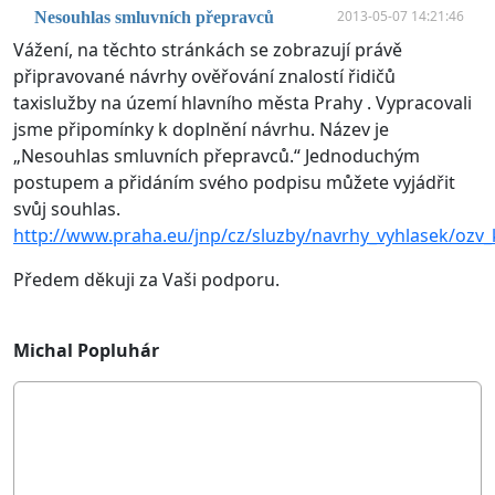
2013-05-07 14:21:46
Nesouhlas smluvních přepravců
Vážení, na těchto stránkách se zobrazují právě
připravované návrhy ověřování znalostí řidičů
taxislužby na území hlavního města Prahy . Vypracovali
jsme připomínky k doplnění návrhu. Název je
„Nesouhlas smluvních přepravců.“ Jednoduchým
postupem a přidáním svého podpisu můžete vyjádřit
svůj souhlas.
http://www.praha.eu/jnp/cz/sluzby/navrhy_vyhlasek/ozv
Předem děkuji za Vaši podporu.
Michal Popluhár