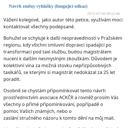
Návrh změny vyhlášky (fungující odkaz)
2015-07-06 00:22:46
Vážení kolegové, jako autor této petice, využívám moci
kontaktovat všechny podepsané.
Bohužel se schyluje k další nespravedlnosti v Pražském
regionu, kdy všichni smluvní dopravci spadající po
transformaci pod taxi službu, budou magistrátem
nuceni k dalším nesmyslným zkouškám. Důvodem je
kolektivní vina za možná stovku nepřizpůsobivých
taxikářů, se kterými si magistrát nedokázal za 25 let
poradit.
Osobně se chystám připomínkovat tento návrh
prostřednictvím asociace ACKČR a rovněž prosím Vás
všechny o přímé připomínkování, popřípadě o
pomoc Vašich známých, nebo o
zaslání stručného názoru k tomto dění na můj mail.