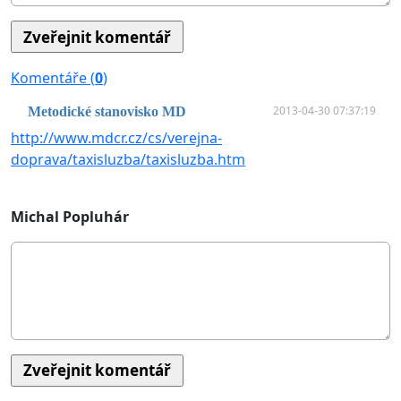
Komentáře (
0
)
2013-04-30 07:37:19
Metodické stanovisko MD
http://www.mdcr.cz/cs/verejna-
doprava/taxisluzba/taxisluzba.htm
Michal Popluhár