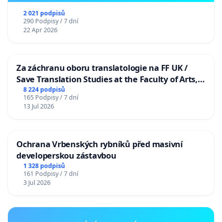
2 021 podpisů
290 Podpisy / 7 dní
22 Apr 2026
Za záchranu oboru translatologie na FF UK /
Save Translation Studies at the Faculty of Arts,
Charles University
8 224 podpisů
165 Podpisy / 7 dní
13 Jul 2026
Ochrana Vrbenských rybníků před masivní
developerskou zástavbou
1 328 podpisů
161 Podpisy / 7 dní
3 Jul 2026