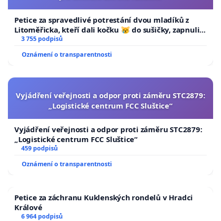
Petice za spravedlivé potrestání dvou mladíků z
Litoměřicka, kteří dali kočku 😿 do sušičky, zapnuli ji
a umírání zvířete natočili.
3 755 podpisů
Oznámení o transparentnosti
Vyjádření veřejnosti a odpor proti záměru STC2879:
„Logistické centrum FCC Sluštice“
Vyjádření veřejnosti a odpor proti záměru STC2879:
„Logistické centrum FCC Sluštice“
459 podpisů
Oznámení o transparentnosti
Petice za záchranu Kuklenských rondelů v Hradci
Králové
6 964 podpisů