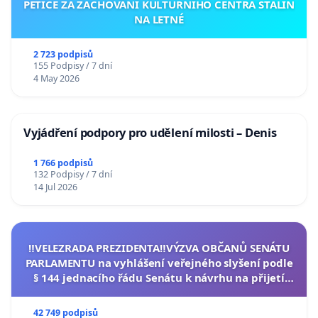
PETICE ZA ZACHOVÁNÍ KULTURNÍHO CENTRA STALIN
NA LETNÉ
2 723 podpisů
155 Podpisy / 7 dní
4 May 2026
Vyjádření podpory pro udělení milosti – Denis
1 766 podpisů
132 Podpisy / 7 dní
14 Jul 2026
‼️VELEZRADA PREZIDENTA‼️VÝZVA OBČANŮ SENÁTU
PARLAMENTU na vyhlášení veřejného slyšení podle
§ 144 jednacího řádu Senátu k návrhu na přijetí
usnesení k podání ústavní žaloby na prezidenta
republiky
42 749 podpisů