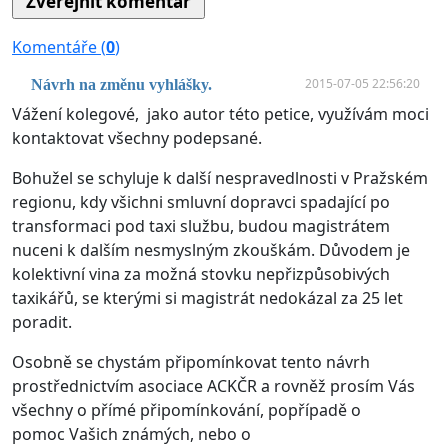
Komentáře (
0
)
2015-07-05 22:56:20
Návrh na změnu vyhlášky.
Vážení kolegové, jako autor této petice, využívám moci
kontaktovat všechny podepsané.
Bohužel se schyluje k další nespravedlnosti v Pražském
regionu, kdy všichni smluvní dopravci spadající po
transformaci pod taxi službu, budou magistrátem
nuceni k dalším nesmyslným zkouškám. Důvodem je
kolektivní vina za možná stovku nepřizpůsobivých
taxikářů, se kterými si magistrát nedokázal za 25 let
poradit.
Osobně se chystám připomínkovat tento návrh
prostřednictvím asociace ACKČR a rovněž prosím Vás
všechny o přímé připomínkování, popřípadě o
pomoc Vašich známých, nebo o