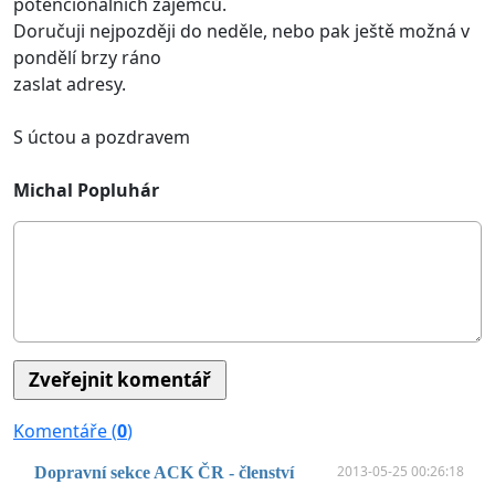
potencionálních zájemců.
Doručuji nejpozději do neděle, nebo pak ještě možná v
pondělí brzy ráno
zaslat adresy.
S úctou a pozdravem
Michal Popluhár
Komentáře (
0
)
Vážení kolegové, Vážené kolegyně,

2013-05-25 00:26:18
Dopravní sekce ACK ČR - členství