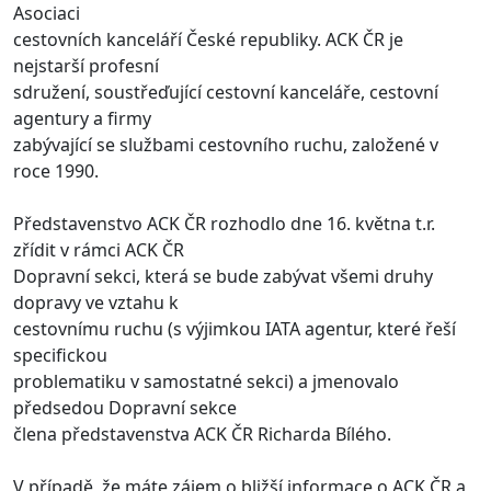
Asociaci
cestovních kanceláří České republiky. ACK ČR je
nejstarší profesní
sdružení, soustřeďující cestovní kanceláře, cestovní
agentury a firmy
zabývající se službami cestovního ruchu, založené v
roce 1990.
Představenstvo ACK ČR rozhodlo dne 16. května t.r.
zřídit v rámci ACK ČR
Dopravní sekci, která se bude zabývat všemi druhy
dopravy ve vztahu k
cestovnímu ruchu (s výjimkou IATA agentur, které řeší
specifickou
problematiku v samostatné sekci) a jmenovalo
předsedou Dopravní sekce
člena představenstva ACK ČR Richarda Bílého.
V případě, že máte zájem o bližší informace o ACK ČR a