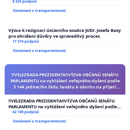
University
8 224 podpisů
Oznámení o transparentnosti
Výzva k rezignaci ústavního soudce JUDr. Josefa Baxy
pro ohrožení důvěry ve spravedlivý proces
17 274 podpisů
Oznámení o transparentnosti
‼️VELEZRADA PREZIDENTA‼️VÝZVA OBČANŮ SENÁTU
PARLAMENTU na vyhlášení veřejného slyšení podle
§ 144 jednacího řádu Senátu k návrhu na přijetí
usnesení k podání ústavní žaloby na prezidenta
republiky
‼️VELEZRADA PREZIDENTA‼️VÝZVA OBČANŮ SENÁTU
PARLAMENTU na vyhlášení veřejného slyšení podle §
144 jednacího řádu Senátu k návrhu na přijetí
42 749 podpisů
usnesení k podání ústavní žaloby na prezidenta
Oznámení o transparentnosti
republiky