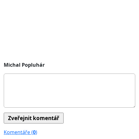
Prosím vážné zájemce o rychlou reakci, pan Sivek je och
jednat, ale potřebuje k tomu dostatečný mandát potencio
Doručuji nejpozději do neděle, nebo pak ještě možná v p
zaslat adresy. 

S úctou a pozdravem
Michal Popluhár
Komentáře (
0
)