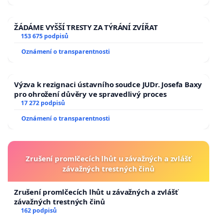
ŽÁDÁME VYŠŠÍ TRESTY ZA TÝRÁNÍ ZVÍŘAT
153 675 podpisů
Oznámení o transparentnosti
Výzva k rezignaci ústavního soudce JUDr. Josefa Baxy
pro ohrožení důvěry ve spravedlivý proces
17 272 podpisů
Oznámení o transparentnosti
Zrušení promlčecích lhůt u závažných a zvlášť
závažných trestných činů
Zrušení promlčecích lhůt u závažných a zvlášť
závažných trestných činů
162 podpisů