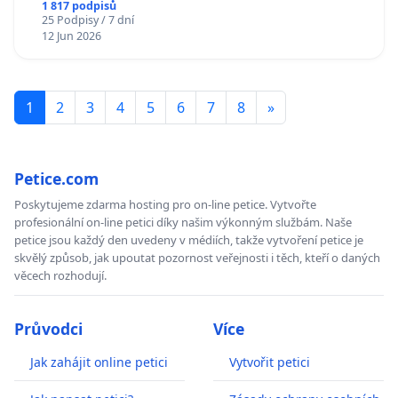
1 817 podpisů
25 Podpisy / 7 dní
12 Jun 2026
1
2
3
4
5
6
7
8
»
Petice.com
Poskytujeme zdarma hosting pro on-line petice. Vytvořte
profesionální on-line petici díky našim výkonným službám. Naše
petice jsou každý den uvedeny v médiích, takže vytvoření petice je
skvělý způsob, jak upoutat pozornost veřejnosti i těch, kteří o daných
věcech rozhodují.
Průvodci
Více
Jak zahájit online petici
Vytvořit petici