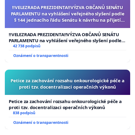
‼️VELEZRADA PREZIDENTA‼️VÝZVA OBČANŮ SENÁTU
PARLAMENTU na vyhlášení veřejného slyšení podle
§ 144 jednacího řádu Senátu k návrhu na přijetí
usnesení k podání ústavní žaloby na prezidenta
republiky
‼️VELEZRADA PREZIDENTA‼️VÝZVA OBČANŮ SENÁTU
PARLAMENTU na vyhlášení veřejného slyšení podle §
144 jednacího řádu Senátu k návrhu na přijetí
42 738 podpisů
usnesení k podání ústavní žaloby na prezidenta
Oznámení o transparentnosti
republiky
Petice za zachování rozsahu onkourologické péče a
proti tzv. docentralizaci operačních výkonů
Petice za zachování rozsahu onkourologické péče a
proti tzv. docentralizaci operačních výkonů
838 podpisů
Oznámení o transparentnosti