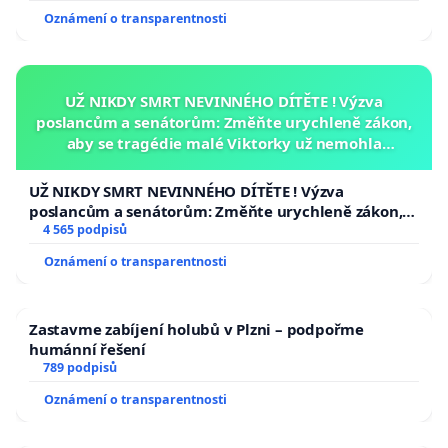
Oznámení o transparentnosti
UŽ NIKDY SMRT NEVINNÉHO DÍTĚTE ! Výzva
poslancům a senátorům: Změňte urychleně zákon,
aby se tragédie malé Viktorky už nemohla
opakovat!
UŽ NIKDY SMRT NEVINNÉHO DÍTĚTE ! Výzva
poslancům a senátorům: Změňte urychleně zákon,
aby se tragédie malé Viktorky už nemohla opakovat!
4 565 podpisů
Oznámení o transparentnosti
Zastavme zabíjení holubů v Plzni – podpořme
humánní řešení
789 podpisů
Oznámení o transparentnosti