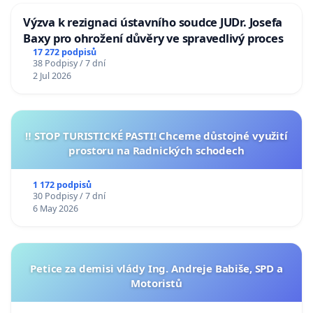
Výzva k rezignaci ústavního soudce JUDr. Josefa
Baxy pro ohrožení důvěry ve spravedlivý proces
17 272 podpisů
38 Podpisy / 7 dní
2 Jul 2026
‼️ STOP TURISTICKÉ PASTI! Chceme důstojné využití
prostoru na Radnických schodech
1 172 podpisů
30 Podpisy / 7 dní
6 May 2026
Petice za demisi vlády Ing. Andreje Babiše, SPD a
Motoristů