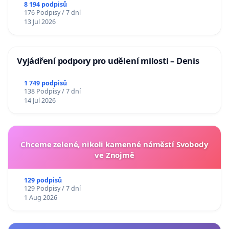
Charles University
8 194 podpisů
176 Podpisy / 7 dní
13 Jul 2026
Vyjádření podpory pro udělení milosti – Denis
1 749 podpisů
138 Podpisy / 7 dní
14 Jul 2026
Chceme zelené, nikoli kamenné náměstí Svobody
ve Znojmě
129 podpisů
129 Podpisy / 7 dní
1 Aug 2026