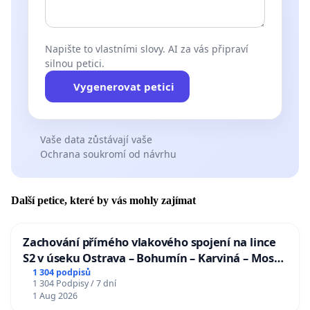
Napište to vlastními slovy. AI za vás připraví
silnou petici.
Vygenerovat petici
Vaše data zůstávají vaše
Ochrana soukromí od návrhu
Další petice, které by vás mohly zajímat
Zachování přímého vlakového spojení na lince
S2 v úseku Ostrava – Bohumín – Karviná – Mosty
u Jablunkova
1 304 podpisů
1 304 Podpisy / 7 dní
1 Aug 2026