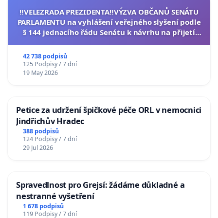
‼️VELEZRADA PREZIDENTA‼️VÝZVA OBČANŮ SENÁTU
PARLAMENTU na vyhlášení veřejného slyšení podle
§ 144 jednacího řádu Senátu k návrhu na přijetí
usnesení k podání ústavní žaloby na prezidenta
republiky
42 738 podpisů
125 Podpisy / 7 dní
19 May 2026
Petice za udržení špičkové péče ORL v nemocnici
Jindřichův Hradec
388 podpisů
124 Podpisy / 7 dní
29 Jul 2026
Spravedlnost pro Grejsí: žádáme důkladné a
nestranné vyšetření
1 678 podpisů
119 Podpisy / 7 dní