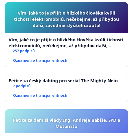
Vím, jaké to je přijít o blízkého člověka kvůli
tichosti elektromobilů, nečekejme, až přibydou
další, zaveďme slyšitelná auta!
Vím, jaké to je přijít o blízkého člověka kvůli tichosti
elektromobilů, nečekejme, až přibydou další,
zaveďme slyšitelná auta!
257 podpisů
Oznámení o transparentnosti
Petice za český dabing pro seriál The Mighty Nein
7 podpisů
Oznámení o transparentnosti
Petice za demisi vlády Ing. Andreje Babiše, SPD a
Motoristů