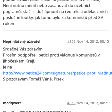
Není nutno měnit nebo zasahovat do učebních
pogramů, stačí si došlápnout na ředitele a udělat z nich
poslušné loutky, jak tomu bylo za komunistů před 89
rokem.
Nepřihlášený uživatel
#352
Nov 14, 2012, 00:15
Srdečně Vás zdravím.
Prosím podpořte i petici proti vládnutí komunistů v
Jihočeském Kraji.
Je na
http://www.petice24.com/signatures/petice_proti_vladnu
S pozdravem Tomáš Váně, Písek
madqwert
#353
Nov 14, 2012, 00:21