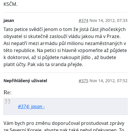
KSČM.
jasan
#374
Nov 14, 2012, 07:33
Tato petice svědčí jenom o tom že jistá část jihočeských
obyvatel si skutečně zaslouží vládu jakou má v Praze.
Asi nepatří mezi armádu půl milionu nezaměstnaných v
této republice. Na petici si hlavně vzpomeňte až půjdete
k doktorovi, až si půjdete nakoupit jídlo , až budete
platit účty. Pak vás ta sranda přejde.
Nepřihlášený uživatel
#375
Nov 14, 2012, 07:52
Re:
#374: jasan -
Vám bych pro změnu doporučoval prostudovat zprávy
ze Severní Koreje, abyste pak také nebyl překvapen. To