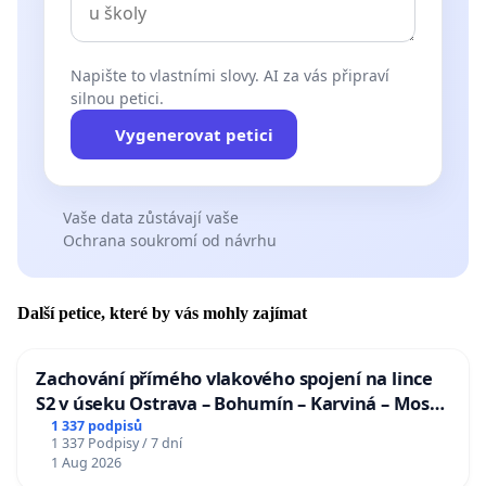
Napište to vlastními slovy. AI za vás připraví
silnou petici.
Vygenerovat petici
Vaše data zůstávají vaše
Ochrana soukromí od návrhu
Další petice, které by vás mohly zajímat
Zachování přímého vlakového spojení na lince
S2 v úseku Ostrava – Bohumín – Karviná – Mosty
u Jablunkova
1 337 podpisů
1 337 Podpisy / 7 dní
1 Aug 2026