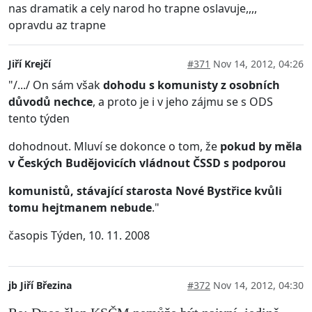
nas dramatik a cely narod ho trapne oslavuje,,,,
opravdu az trapne
Jiří Krejčí
#371
Nov 14, 2012, 04:26
"/.../ On sám však
dohodu s komunisty z osobních
důvodů nechce
, a proto je i v jeho zájmu se s ODS
tento týden
dohodnout. Mluví se dokonce o tom, že
pokud by měla
v Českých Budějovicích vládnout ČSSD s podporou
komunistů,
stávající
starosta Nové Bystřice kvůli
tomu hejtmanem nebude
."
časopis Týden, 10. 11. 2008
jb Jiří Březina
#372
Nov 14, 2012, 04:30