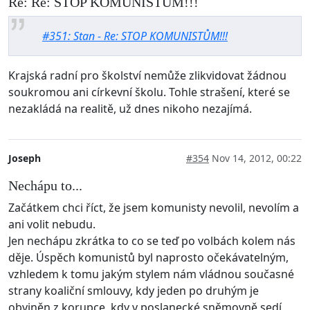
Re: Re: STOP KOMUNISTŮM!!!
#351: Stan - Re: STOP KOMUNISTŮM!!!
Krajská radní pro školství nemůže zlikvidovat žádnou
soukromou ani církevní školu. Tohle strašení, které se
nezakládá na realitě, už dnes nikoho nezajímá.
Joseph
#354
Nov 14, 2012, 00:22
Nechápu to...
Začátkem chci říct, že jsem komunisty nevolil, nevolím a
ani volit nebudu.
Jen nechápu zkrátka to co se teď po volbách kolem nás
děje. Úspěch komunistů byl naprosto očekávatelným,
vzhledem k tomu jakým stylem nám vládnou současné
strany koaliční smlouvy, kdy jeden po druhým je
obviněn z korupce, kdy v poslanecké sněmovně sedí