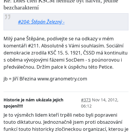
Re: Dnes člen KSČM nemůže být naivní, jedině
bezcharakterní
#204: Štěpán Železný -
Milý pane Štěpáne, podívejte se na odkazy v mém
komentáři #211. Absolutně s Vámi souhlasím. Sociální
demokracie zrodila KSČ 15. 5. 1921, ČSSD má kontinuitu
s oběma vývojovými fázemi SocDem - s poúnorovou i
předválečnou. Držím palce k úspěchu této Petice.
jb = Jiří Březina www.granometry.com
Historie je nám ukázala jejich
#373
Nov 14, 2012,
spojení!!!!
06:12
Je to výsměch lidem kteří trpěli nebo byli popraveni
touto diktaturou. Jednoznačně jsem proti obsazování
funkcí touto historicky zločineckou organizací, kterou je