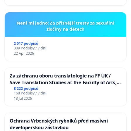
Není mi jedno: Za přísnější tresty za sexuální
zločiny na dětech
2 017 podpisů
309 Podpisy / 7 dní
22 Apr 2026
Za záchranu oboru translatologie na FF UK /
Save Translation Studies at the Faculty of Arts,
Charles University
8 222 podpisů
168 Podpisy / 7 dní
13 Jul 2026
Ochrana Vrbenských rybníků před masivní
developerskou zástavbou