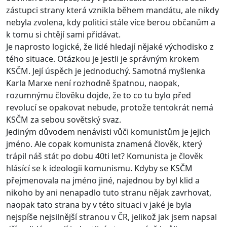
zástupci strany která vznikla během mandátu, ale nikdy
nebyla zvolena, kdy politici stále více berou občanům a
k tomu si chtějí sami přidávat.
Je naprosto logické, že lidé hledají nějaké východisko z
tého situace. Otázkou je jestli je správným krokem
KSČM. Její úspěch je jednoduchý. Samotná myšlenka
Karla Marxe není rozhodně špatnou, naopak,
rozumnýmu člověku dojde, že to co tu bylo před
revolucí se opakovat nebude, protože tentokrát nemá
KSČM za sebou sovětský svaz.
Jediným důvodem nenávisti vůči komunistům je jejich
jméno. Ale copak komunista znamená člověk, který
trápil náš stát po dobu 40ti let? Komunista je člověk
hlásící se k ideologii komunismu. Kdyby se KSČM
přejmenovala na jméno jiné, najednou by byl klid a
nikoho by ani nenapadlo tuto stranu nějak zavrhovat,
naopak tato strana by v této situaci v jaké je byla
nejspíše nejsilnější stranou v ČR, jelikož jak jsem napsal