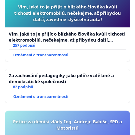
Vím, jaké to je přijít o blízkého člověka kvůli
tichosti elektromobilů, nečekejme, až přibydou
další, zaveďme slyšitelná auta!
Vím, jaké to je přijít o blízkého člověka kvůli tichosti
elektromobilů, nečekejme, až přibydou další,
zaveďme slyšitelná auta!
257 podpisů
Oznámení o transparentnosti
Za zachování pedagogiky jako pilíře vzdělané a
demokratické společnosti
82 podpisů
Oznámení o transparentnosti
Petice za demisi vlády Ing. Andreje Babiše, SPD a
Motoristů