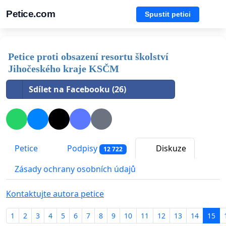
Petice.com
Spustit petici
Petice proti obsazení resortu školství
Jihočeského kraje KSČM
Sdílet na Facebooku (26)
Petice
Podpisy
Diskuze
12 722
Zásady ochrany osobních údajů
Kontaktujte autora petice
1
2
3
4
5
6
7
8
9
10
11
12
13
14
15