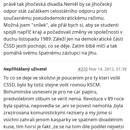
právě tak jihočeská divadla.Neměl by se jihočeský
odpor stát začátkem celostátního odporu proti
současnému pseudodemokratickému režimu.
Možná jsem "snílek", ale přál bych si, aby se studenti
spojili napříč kraji a požadovali změny ve společnosti v
duchu listopadu 1989. Záleží jen na demokratické části
ČSSD jestli pochopí, co se děje. Zatím blbě mlčí a tak
pomáhá svému špatnému zástupci na jihu.
Nepřihlášený uživatel
#370
Nov 14, 2012, 01:39
To co se deje ve skolstvi je poucenim pro ty kteri volili
CSSD, bylo by totiz stejne volit rovnou KSCM.
Bohuminske usneseni je pro ne car papiru,
predvolebnim slibum se verit nema. Revoluce v 89 roce
byla spatna, nepovedla se ,ani se povest nemohla ,byla
zrezirovana komunistickymi rezisery a my jsme si
vsichni zahrali jenom kasparky ve spatnem divadelnim
kuse, tim horsi je fakt ,ze se na tom dile podilel nejvetsi