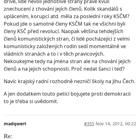
dříve, lidé nevolí jednotlivé strany právě kvůli
znechucení z chování jejích členů. Kolik skandálů s
uplácením, korupcí atd. měla za poslední roky KSČM?
Pokud jde o samotné členy KSČM tak ne všichni byli
členy KSČ před revolucí. Naopak většina tehdejších
členů komunistických stran, či lidé pocházející z velmi
komunisticky založených rodin sedí momentálně ve
vládních stranách a to i v těch pravicových.
Nekoukejme tedy na jména stran ale na chování jejich
členů a na jejich schopnosti. Proč nedat šanci i teď?
Navíc krajský radní rozhodně nezničí školy na Jihu Čech.
A jen dodatkem touto peticí bojujete proti demokracii
to je třeba si uvědomit.
madqwert
#355
Nov 14, 2012, 00:22
Re: