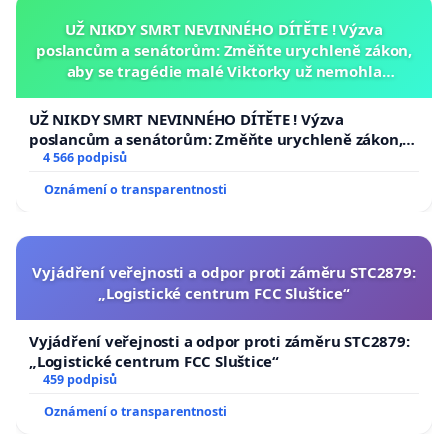
UŽ NIKDY SMRT NEVINNÉHO DÍTĚTE ! Výzva
poslancům a senátorům: Změňte urychleně zákon,
aby se tragédie malé Viktorky už nemohla
opakovat!
UŽ NIKDY SMRT NEVINNÉHO DÍTĚTE ! Výzva
poslancům a senátorům: Změňte urychleně zákon,
aby se tragédie malé Viktorky už nemohla opakovat!
4 566 podpisů
Oznámení o transparentnosti
Vyjádření veřejnosti a odpor proti záměru STC2879:
„Logistické centrum FCC Sluštice“
Vyjádření veřejnosti a odpor proti záměru STC2879:
„Logistické centrum FCC Sluštice“
459 podpisů
Oznámení o transparentnosti