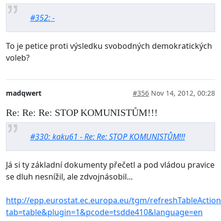
#352: -
To je petice proti výsledku svobodných demokratických
voleb?
madqwert
#356
Nov 14, 2012, 00:28
Re: Re: Re: STOP KOMUNISTŮM!!!
#330: kaku61 - Re: Re: STOP KOMUNISTŮM!!!
Já si ty základní dokumenty přečetl a pod vládou pravice
se dluh nesnížil, ale zdvojnásobil...
http://epp.eurostat.ec.europa.eu/tgm/refreshTableA
tab=table&plugin=1&pcode=tsdde410&language=en