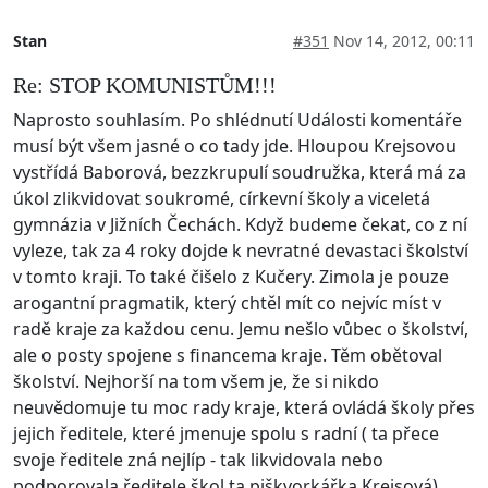
Stan
#351
Nov 14, 2012, 00:11
Re: STOP KOMUNISTŮM!!!
Naprosto souhlasím. Po shlédnutí Události komentáře
musí být všem jasné o co tady jde. Hloupou Krejsovou
vystřídá Baborová, bezzkrupulí soudružka, která má za
úkol zlikvidovat soukromé, církevní školy a viceletá
gymnázia v Jižních Čechách. Když budeme čekat, co z ní
vyleze, tak za 4 roky dojde k nevratné devastaci školství
v tomto kraji. To také čišelo z Kučery. Zimola je pouze
arogantní pragmatik, který chtěl mít co nejvíc míst v
radě kraje za každou cenu. Jemu nešlo vůbec o školství,
ale o posty spojene s financema kraje. Těm obětoval
školství. Nejhorší na tom všem je, že si nikdo
neuvědomuje tu moc rady kraje, která ovládá školy přes
jejich ředitele, které jmenuje spolu s radní ( ta přece
svoje ředitele zná nejlíp - tak likvidovala nebo
podporovala ředitele škol ta piškvorkářka Krejsová).