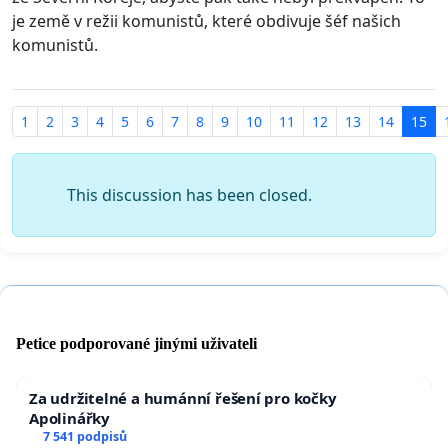
je země v režii komunistů, které obdivuje šéf našich
komunistů.
1
2
3
4
5
6
7
8
9
10
11
12
13
14
15
This discussion has been closed.
Petice podporované jinými uživateli
Za udržitelné a humánní řešení pro kočky
Apolinářky
7 541 podpisů