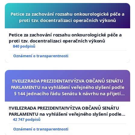
Petice za zachování rozsahu onkourologické péče a
proti tzv. docentralizaci operačních výkonů
Petice za zachování rozsahu onkourologické péče a
proti tzv. docentralizaci operačních výkonů
840 podpisů
Oznámení o transparentnosti
‼️VELEZRADA PREZIDENTA‼️VÝZVA OBČANŮ SENÁTU
PARLAMENTU na vyhlášení veřejného slyšení podle
§ 144 jednacího řádu Senátu k návrhu na přijetí
usnesení k podání ústavní žaloby na prezidenta
republiky
‼️VELEZRADA PREZIDENTA‼️VÝZVA OBČANŮ SENÁTU
PARLAMENTU na vyhlášení veřejného slyšení podle §
144 jednacího řádu Senátu k návrhu na přijetí
42 747 podpisů
usnesení k podání ústavní žaloby na prezidenta
Oznámení o transparentnosti
republiky