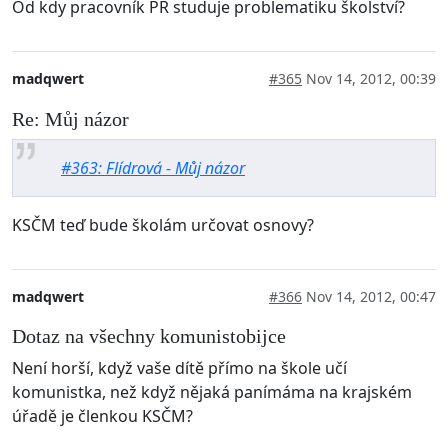
Od kdy pracovník PR studuje problematiku školství?
madqwert
#365
Nov 14, 2012, 00:39
Re: Můj názor
#363: Flídrová - Můj názor
KSČM teď bude školám určovat osnovy?
madqwert
#366
Nov 14, 2012, 00:47
Dotaz na všechny komunistobijce
Není horší, když vaše dítě přímo na škole učí
komunistka, než když nějaká panímáma na krajském
úřadě je členkou KSČM?