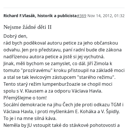
Richard F.Vlasák, historik a publicista
#369
Nov 14, 2012, 01:32
Nejsme žádné děti II
Dobrý den,
rád bych poděkoval autoru petice za jeho občanskou
odvahu. Jen pro představu, paní radní bude dle zákona
nadřízenou autora petice a jistě si jej vychutná.
Jinak, měli bychom se zamyslet, co dál. Jiří Zimola k
tomuto "prozíravému" kroku přistoupil na základě moci
a stal se tak levicovým zástupcem "starého režimu".
Tento starý režim lumpenburžoazie se chopil moci
spolu s V. Klausem a za odporu Václava Havla.
Přemýšlejme o tom!
Socální demokracie na jihu Čech jde proti odkazu TGM i
Václava Havla, i proti myšlenkám E. Koháka a V. Špidly.
To je i na mne silná káva.
Neměla by JU vstoupit také do stávkové pohotovosti a