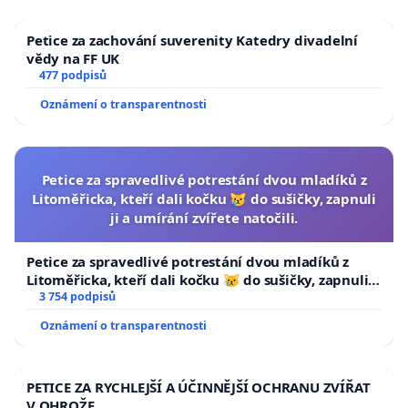
Petice za zachování suverenity Katedry divadelní
vědy na FF UK
477 podpisů
Oznámení o transparentnosti
Petice za spravedlivé potrestání dvou mladíků z
Litoměřicka, kteří dali kočku 😿 do sušičky, zapnuli
ji a umírání zvířete natočili.
Petice za spravedlivé potrestání dvou mladíků z
Litoměřicka, kteří dali kočku 😿 do sušičky, zapnuli ji
a umírání zvířete natočili.
3 754 podpisů
Oznámení o transparentnosti
PETICE ZA RYCHLEJŠÍ A ÚČINNĚJŠÍ OCHRANU ZVÍŘAT
V OHROŽE