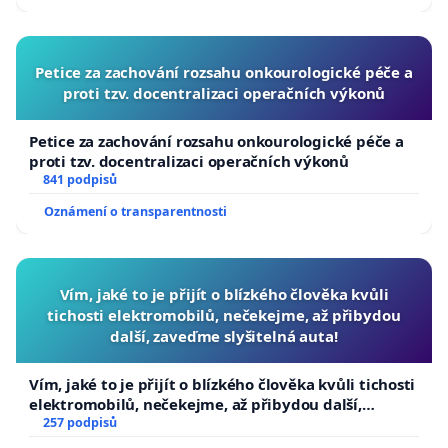
Petice za zachování rozsahu onkourologické péče a
proti tzv. docentralizaci operačních výkonů
Petice za zachování rozsahu onkourologické péče a
proti tzv. docentralizaci operačních výkonů
841 podpisů
Oznámení o transparentnosti
Vím, jaké to je přijít o blízkého člověka kvůli
tichosti elektromobilů, nečekejme, až přibydou
další, zaveďme slyšitelná auta!
Vím, jaké to je přijít o blízkého člověka kvůli tichosti
elektromobilů, nečekejme, až přibydou další,
zaveďme slyšitelná auta!
257 podpisů