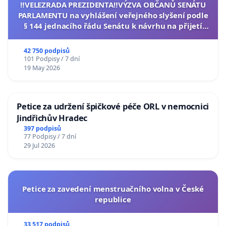
‼️VELEZRADA PREZIDENTA‼️VÝZVA OBČANŮ SENÁTU
PARLAMENTU na vyhlášení veřejného slyšení podle
§ 144 jednacího řádu Senátu k návrhu na přijetí
usnesení k podání ústavní žaloby na prezidenta
republiky
42 750 podpisů
101 Podpisy / 7 dní
19 May 2026
Petice za udržení špičkové péče ORL v nemocnici
Jindřichův Hradec
397 podpisů
77 Podpisy / 7 dní
29 Jul 2026
Petice za zavedení menstruačního volna v České
republice
33 517 podpisů