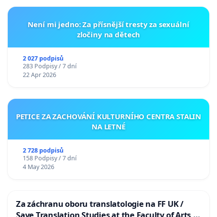
Není mi jedno: Za přísnější tresty za sexuální
zločiny na dětech
2 027 podpisů
283 Podpisy / 7 dní
22 Apr 2026
PETICE ZA ZACHOVÁNÍ KULTURNÍHO CENTRA STALIN
NA LETNÉ
2 728 podpisů
158 Podpisy / 7 dní
4 May 2026
Za záchranu oboru translatologie na FF UK /
Save Translation Studies at the Faculty of Arts,