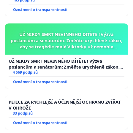
163 podpisů
Oznámení o transparentnosti
UŽ NIKDY SMRT NEVINNÉHO DÍTĚTE ! Výzva
poslancům a senátorům: Změňte urychleně zákon,
aby se tragédie malé Viktorky už nemohla
opakovat!
UŽ NIKDY SMRT NEVINNÉHO DÍTĚTE ! Výzva
poslancům a senátorům: Změňte urychleně zákon,
aby se tragédie malé Viktorky už nemohla opakovat!
4 569 podpisů
Oznámení o transparentnosti
PETICE ZA RYCHLEJŠÍ A ÚČINNĚJŠÍ OCHRANU ZVÍŘAT
V OHROŽE
33 podpisů
Oznámení o transparentnosti