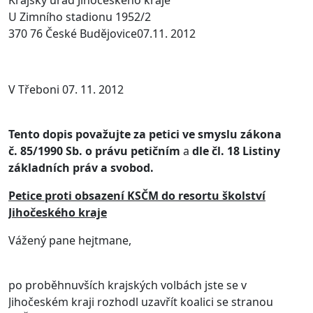
Krajský úřad Jihočeského kraje
U Zimního stadionu 1952/2
370 76 České Budějovice07.11. 2012
V Třeboni 07. 11. 2012
Tento dopis považujte za petici ve smyslu zákona
č. 85/1990 Sb. o právu petičním
a
dle čl. 18 Listiny
základních práv a svobod.
Petice proti obsazení
KSČM
do resortu školství
Jihočeského kraje
Vážený pane hejtmane,
po proběhnuvších krajských volbách jste se v
Jihočeském kraji rozhodl uzavřít koalici se stranou