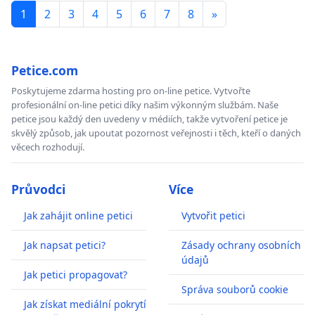
1
2
3
4
5
6
7
8
»
Petice.com
Poskytujeme zdarma hosting pro on-line petice. Vytvořte
profesionální on-line petici díky našim výkonným službám. Naše
petice jsou každý den uvedeny v médiích, takže vytvoření petice je
skvělý způsob, jak upoutat pozornost veřejnosti i těch, kteří o daných
věcech rozhodují.
Průvodci
Více
Jak zahájit online petici
Vytvořit petici
Jak napsat petici?
Zásady ochrany osobních
údajů
Jak petici propagovat?
Správa souborů cookie
Jak získat mediální pokrytí