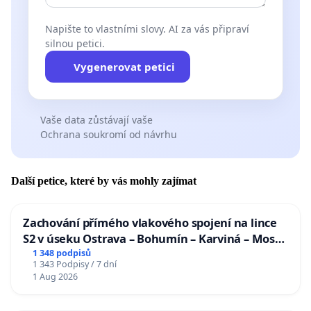
Napište to vlastními slovy. AI za vás připraví
silnou petici.
Vygenerovat petici
Vaše data zůstávají vaše
Ochrana soukromí od návrhu
Další petice, které by vás mohly zajímat
Zachování přímého vlakového spojení na lince
S2 v úseku Ostrava – Bohumín – Karviná – Mosty
u Jablunkova
1 348 podpisů
1 343 Podpisy / 7 dní
1 Aug 2026