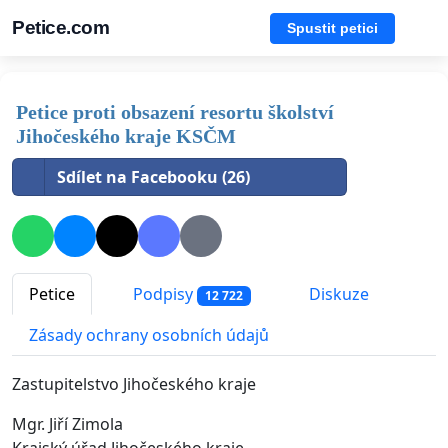
Petice.com
Spustit petici
Petice proti obsazení resortu školství
Jihočeského kraje KSČM
Sdílet na Facebooku (26)
Petice
Podpisy
Diskuze
12 722
Zásady ochrany osobních údajů
Zastupitelstvo Jihočeského kraje
Mgr. Jiří Zimola