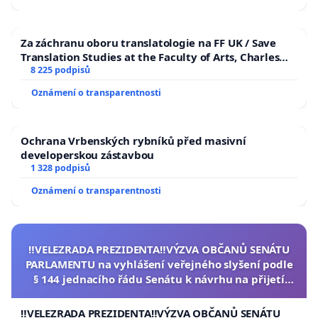
Za záchranu oboru translatologie na FF UK / Save
Translation Studies at the Faculty of Arts, Charles
University
8 225 podpisů
Oznámení o transparentnosti
Ochrana Vrbenských rybníků před masivní
developerskou zástavbou
1 328 podpisů
Oznámení o transparentnosti
‼️VELEZRADA PREZIDENTA‼️VÝZVA OBČANŮ SENÁTU
PARLAMENTU na vyhlášení veřejného slyšení podle
§ 144 jednacího řádu Senátu k návrhu na přijetí
usnesení k podání ústavní žaloby na prezidenta
republiky
‼️VELEZRADA PREZIDENTA‼️VÝZVA OBČANŮ SENÁTU