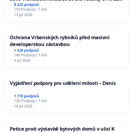
Charles University
8 225 podpisů
154 Podpisy / 7 dní
13 Jul 2026
Ochrana Vrbenských rybníků před masivní
developerskou zástavbou
1 328 podpisů
149 Podpisy / 7 dní
3 Jul 2026
Vyjádření podpory pro udělení milosti – Denis
1 770 podpisů
128 Podpisy / 7 dní
14 Jul 2026
Petice proti výstavbě bytových domů v ulici K