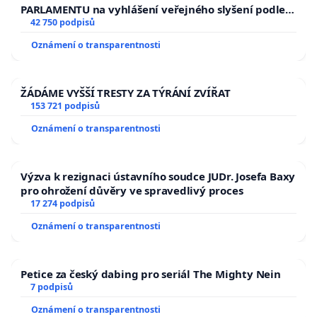
PARLAMENTU na vyhlášení veřejného slyšení podle §
144 jednacího řádu Senátu k návrhu na přijetí
42 750 podpisů
usnesení k podání ústavní žaloby na prezidenta
Oznámení o transparentnosti
republiky
ŽÁDÁME VYŠŠÍ TRESTY ZA TÝRÁNÍ ZVÍŘAT
153 721 podpisů
Oznámení o transparentnosti
Výzva k rezignaci ústavního soudce JUDr. Josefa Baxy
pro ohrožení důvěry ve spravedlivý proces
17 274 podpisů
Oznámení o transparentnosti
Petice za český dabing pro seriál The Mighty Nein
7 podpisů
Oznámení o transparentnosti