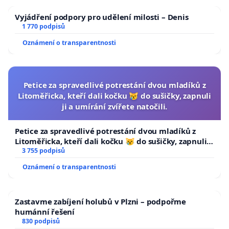
Vyjádření podpory pro udělení milosti – Denis
1 770 podpisů
Oznámení o transparentnosti
Petice za spravedlivé potrestání dvou mladíků z
Litoměřicka, kteří dali kočku 😿 do sušičky, zapnuli
ji a umírání zvířete natočili.
Petice za spravedlivé potrestání dvou mladíků z
Litoměřicka, kteří dali kočku 😿 do sušičky, zapnuli ji
a umírání zvířete natočili.
3 755 podpisů
Oznámení o transparentnosti
Zastavme zabíjení holubů v Plzni – podpořme
humánní řešení
830 podpisů