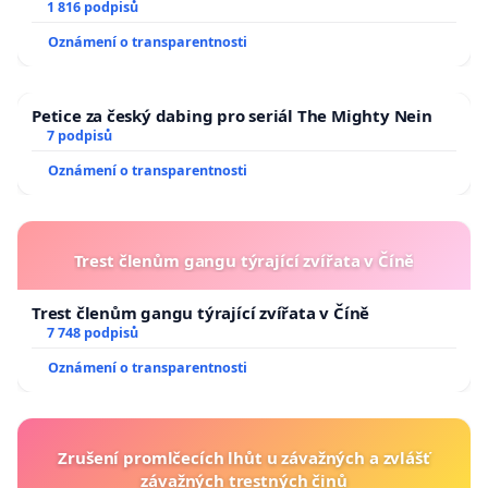
1 816 podpisů
Oznámení o transparentnosti
Petice za český dabing pro seriál The Mighty Nein
7 podpisů
Oznámení o transparentnosti
Trest členům gangu týrající zvířata v Číně
Trest členům gangu týrající zvířata v Číně
7 748 podpisů
Oznámení o transparentnosti
Zrušení promlčecích lhůt u závažných a zvlášť
závažných trestných činů