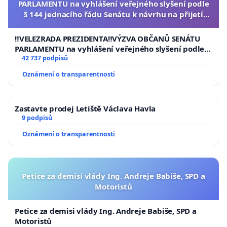
PARLAMENTU na vyhlášení veřejného slyšení podle
§ 144 jednacího řádu Senátu k návrhu na přijetí
usnesení k podání ústavní žaloby na prezidenta
republiky
‼️VELEZRADA PREZIDENTA‼️VÝZVA OBČANŮ SENÁTU
PARLAMENTU na vyhlášení veřejného slyšení podle §
144 jednacího řádu Senátu k návrhu na přijetí
42 737 podpisů
usnesení k podání ústavní žaloby na prezidenta
Oznámení o transparentnosti
republiky
Zastavte prodej Letiště Václava Havla
9 podpisů
Oznámení o transparentnosti
Petice za demisi vlády Ing. Andreje Babiše, SPD a
Motoristů
Petice za demisi vlády Ing. Andreje Babiše, SPD a
Motoristů