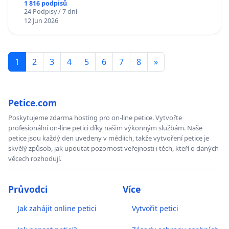
1 816 podpisů
24 Podpisy / 7 dní
12 Jun 2026
1
2
3
4
5
6
7
8
»
Petice.com
Poskytujeme zdarma hosting pro on-line petice. Vytvořte
profesionální on-line petici díky našim výkonným službám. Naše
petice jsou každý den uvedeny v médiích, takže vytvoření petice je
skvělý způsob, jak upoutat pozornost veřejnosti i těch, kteří o daných
věcech rozhodují.
Průvodci
Více
Jak zahájit online petici
Vytvořit petici