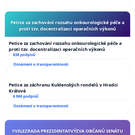
Petice za zachování rozsahu onkourologické péče a
proti tzv. docentralizaci operačních výkonů
Petice za zachování rozsahu onkourologické péče a
proti tzv. docentralizaci operačních výkonů
838 podpisů
Oznámení o transparentnosti
Petice za záchranu Kuklenských rondelů v Hradci
Králové
6 960 podpisů
Oznámení o transparentnosti
‼️VELEZRADA PREZIDENTA‼️VÝZVA OBČANŮ SENÁTU