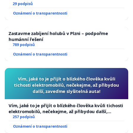
29 podpisů
Oznámení o transparentnosti
Zastavme zabíjení holubů v Plzni – podpořme
humánní řešení
789 podpisů
Oznámení o transparentnosti
Vím, jaké to je přijít o blízkého člověka kvůli
tichosti elektromobilů, nečekejme, až přibydou
další, zaveďme slyšitelná auta!
Vím, jaké to je přijít o blízkého člověka kvůli tichosti
elektromobilů, nečekejme, až přibydou další,
zaveďme slyšitelná auta!
257 podpisů
Oznámení o transparentnosti