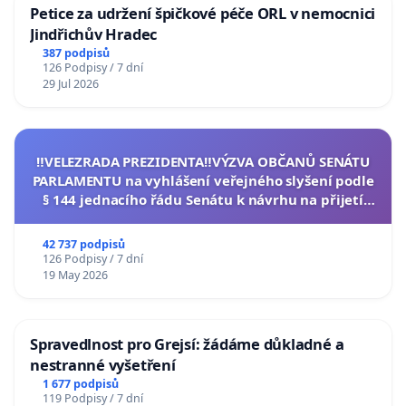
Petice za udržení špičkové péče ORL v nemocnici
Jindřichův Hradec
387 podpisů
126 Podpisy / 7 dní
29 Jul 2026
‼️VELEZRADA PREZIDENTA‼️VÝZVA OBČANŮ SENÁTU
PARLAMENTU na vyhlášení veřejného slyšení podle
§ 144 jednacího řádu Senátu k návrhu na přijetí
usnesení k podání ústavní žaloby na prezidenta
republiky
42 737 podpisů
126 Podpisy / 7 dní
19 May 2026
Spravedlnost pro Grejsí: žádáme důkladné a
nestranné vyšetření
1 677 podpisů
119 Podpisy / 7 dní