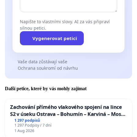
Napište to vlastními slovy. AI za vás připraví
silnou petici.
Vygenerovat petici
Vaše data zůstávají vaše
Ochrana soukromí od návrhu
Další petice, které by vás mohly zajímat
Zachování přímého vlakového spojení na lince
S2 v úseku Ostrava – Bohumín – Karviná – Mosty
u Jablunkova
1 297 podpisů
1 297 Podpisy / 7 dní
1 Aug 2026