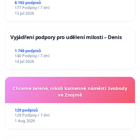
Charles University
8 192 podpisů
177 Podpisy / 7 dní
13 Jul 2026
Vyjádření podpory pro udělení milosti – Denis
1 749 podpisů
140 Podpisy / 7 dní
14 Jul 2026
Chceme zelené, nikoli kamenné náměstí Svobody
ve Znojmě
129 podpisů
129 Podpisy / 7 dní
1 Aug 2026