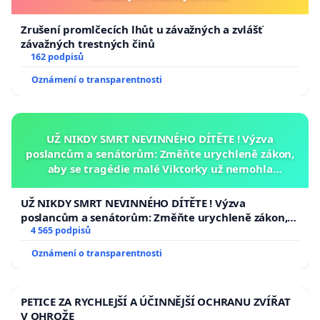
Zrušení promlčecích lhůt u závažných a zvlášť
závažných trestných činů
162 podpisů
Oznámení o transparentnosti
UŽ NIKDY SMRT NEVINNÉHO DÍTĚTE ! Výzva
poslancům a senátorům: Změňte urychleně zákon,
aby se tragédie malé Viktorky už nemohla
opakovat!
UŽ NIKDY SMRT NEVINNÉHO DÍTĚTE ! Výzva
poslancům a senátorům: Změňte urychleně zákon,
aby se tragédie malé Viktorky už nemohla opakovat!
4 565 podpisů
Oznámení o transparentnosti
PETICE ZA RYCHLEJŠÍ A ÚČINNĚJŠÍ OCHRANU ZVÍŘAT
V OHROŽE