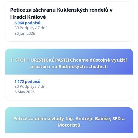
Petice za záchranu Kuklenských rondelů v
Hradci Králové
6 960 podpisů
39 Podpisy / 7 dní
30 Jun 2026
‼️ STOP TURISTICKÉ PASTI! Chceme důstojné využití
prostoru na Radnických schodech
1 172 podpisů
30 Podpisy / 7 dní
6 May 2026
Petice za demisi vlády Ing. Andreje Babiše, SPD a
Motoristů