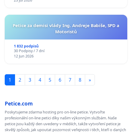
23 Jul 2026
Petice za demisi vlády Ing. Andreje Babiše, SPD a
Motoristů
1 832 podpisů
30 Podpisy / 7 dní
12 Jun 2026
1
2
3
4
5
6
7
8
»
Petice.com
Poskytujeme zdarma hosting pro on-line petice. Vytvořte
profesionální on-line petici díky našim výkonným službám. Naše
petice jsou každý den uvedeny v médiích, takže vytvoření petice je
skvělý způsob, jak upoutat pozornost veřejnosti i těch, kteří o daných