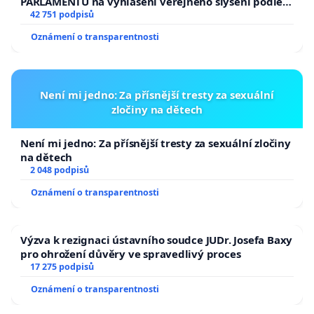
PARLAMENTU na vyhlášení veřejného slyšení podle §
144 jednacího řádu Senátu k návrhu na přijetí
42 751 podpisů
usnesení k podání ústavní žaloby na prezidenta
Oznámení o transparentnosti
republiky
Není mi jedno: Za přísnější tresty za sexuální
zločiny na dětech
Není mi jedno: Za přísnější tresty za sexuální zločiny
na dětech
2 048 podpisů
Oznámení o transparentnosti
Výzva k rezignaci ústavního soudce JUDr. Josefa Baxy
pro ohrožení důvěry ve spravedlivý proces
17 275 podpisů
Oznámení o transparentnosti