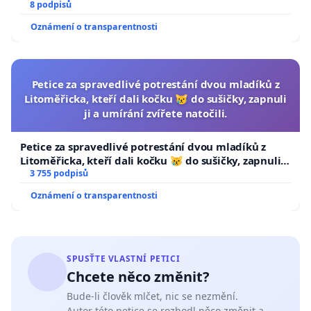
8 podpisů
Oznámení o transparentnosti
Petice za spravedlivé potrestání dvou mladíků z
Litoměřicka, kteří dali kočku 😿 do sušičky, zapnuli
ji a umírání zvířete natočili.
Petice za spravedlivé potrestání dvou mladíků z
Litoměřicka, kteří dali kočku 😿 do sušičky, zapnuli ji
a umírání zvířete natočili.
3 755 podpisů
Oznámení o transparentnosti
SPUSŤTE VLASTNÍ PETICI
Chcete něco změnit?
Bude-li člověk mlčet, nic se nezmění.
Autor této petice se rozhodl něco změnit a