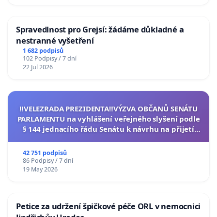
Spravedlnost pro Grejsí: žádáme důkladné a
nestranné vyšetření
1 682 podpisů
102 Podpisy / 7 dní
22 Jul 2026
‼️VELEZRADA PREZIDENTA‼️VÝZVA OBČANŮ SENÁTU
PARLAMENTU na vyhlášení veřejného slyšení podle
§ 144 jednacího řádu Senátu k návrhu na přijetí
usnesení k podání ústavní žaloby na prezidenta
republiky
42 751 podpisů
86 Podpisy / 7 dní
19 May 2026
Petice za udržení špičkové péče ORL v nemocnici