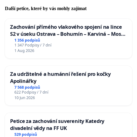
Další petice, které by vás mohly zajímat
Zachování přímého vlakového spojení na lince
S2 v úseku Ostrava – Bohumín – Karviná – Mosty
u Jablunkova
1 356 podpisů
1 347 Podpisy / 7 dní
1 Aug 2026
Za udržitelné a humánní řešení pro kočky
Apolinářky
7 568 podpisů
622 Podpisy / 7 dní
10 Jun 2026
Petice za zachování suverenity Katedry
divadelní vědy na FF UK
529 podpisů