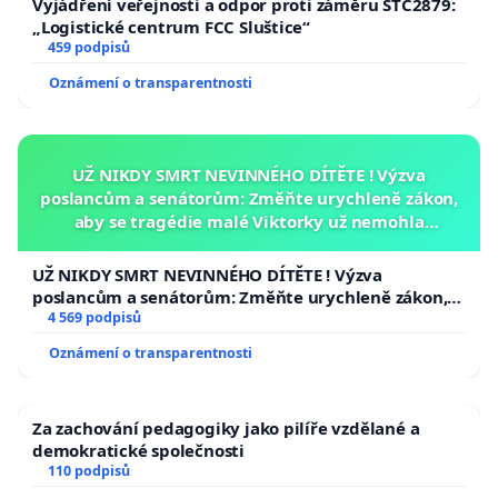
Vyjádření veřejnosti a odpor proti záměru STC2879:
„Logistické centrum FCC Sluštice“
459 podpisů
Oznámení o transparentnosti
UŽ NIKDY SMRT NEVINNÉHO DÍTĚTE ! Výzva
poslancům a senátorům: Změňte urychleně zákon,
aby se tragédie malé Viktorky už nemohla
opakovat!
UŽ NIKDY SMRT NEVINNÉHO DÍTĚTE ! Výzva
poslancům a senátorům: Změňte urychleně zákon,
aby se tragédie malé Viktorky už nemohla opakovat!
4 569 podpisů
Oznámení o transparentnosti
Za zachování pedagogiky jako pilíře vzdělané a
demokratické společnosti
110 podpisů