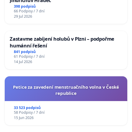
Jindřichův Hradec
398 podpisů
66 Podpisy / 7 dní
29 Jul 2026
Zastavme zabíjení holubů v Plzni – podpořme
humánní řešení
841 podpisů
61 Podpisy / 7 dní
14 Jul 2026
Petice za zavedení menstruačního volna v České
republice
33 523 podpisů
58 Podpisy / 7 dní
15 Jun 2026