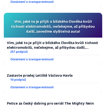
Oznámení o transparentnosti
Vím, jaké to je přijít o blízkého člověka kvůli
tichosti elektromobilů, nečekejme, až přibydou
další, zaveďme slyšitelná auta!
Vím, jaké to je přijít o blízkého člověka kvůli tichosti
elektromobilů, nečekejme, až přibydou další,
zaveďme slyšitelná auta!
257 podpisů
Oznámení o transparentnosti
Zastavte prodej Letiště Václava Havla
10 podpisů
Oznámení o transparentnosti
Petice za český dabing pro seriál The Mighty Nein