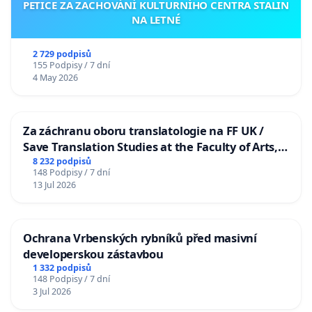
PETICE ZA ZACHOVÁNÍ KULTURNÍHO CENTRA STALIN
NA LETNÉ
2 729 podpisů
155 Podpisy / 7 dní
4 May 2026
Za záchranu oboru translatologie na FF UK /
Save Translation Studies at the Faculty of Arts,
Charles University
8 232 podpisů
148 Podpisy / 7 dní
13 Jul 2026
Ochrana Vrbenských rybníků před masivní
developerskou zástavbou
1 332 podpisů
148 Podpisy / 7 dní
3 Jul 2026