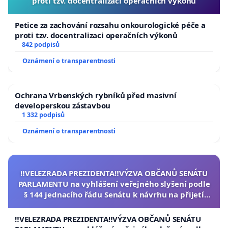
proti tzv. docentralizaci operačních výkonů
Petice za zachování rozsahu onkourologické péče a
proti tzv. docentralizaci operačních výkonů
842 podpisů
Oznámení o transparentnosti
Ochrana Vrbenských rybníků před masivní
developerskou zástavbou
1 332 podpisů
Oznámení o transparentnosti
‼️VELEZRADA PREZIDENTA‼️VÝZVA OBČANŮ SENÁTU
PARLAMENTU na vyhlášení veřejného slyšení podle
§ 144 jednacího řádu Senátu k návrhu na přijetí
usnesení k podání ústavní žaloby na prezidenta
republiky
‼️VELEZRADA PREZIDENTA‼️VÝZVA OBČANŮ SENÁTU