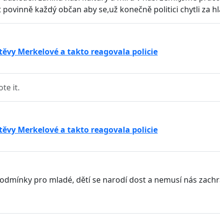
 povinně každý občan aby se,už konečně politici chytli za hl
vštěvy Merkelové a takto reagovala policie
e it.
vštěvy Merkelové a takto reagovala policie
é podmínky pro mladé, dětí se narodí dost a nemusí nás zach