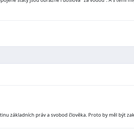
ojené státy jsou obrazně i doslova "za vodou“. A s těmi migr
inu základních práv a svobod člověka. Proto by měl být zaká