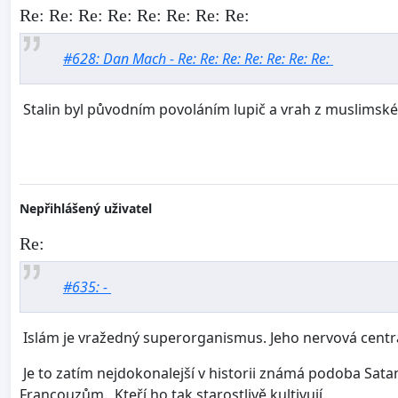
Re: Re: Re: Re: Re: Re: Re: Re:
#628: Dan Mach - Re: Re: Re: Re: Re: Re: Re:
Stalin byl původním povoláním lupič a vrah z muslimské z
Nepřihlášený uživatel
Re:
#635: -
Islám je vražedný superorganismus. Jeho nervová centra
Je to zatím nejdokonalejší v historii známá podoba Sat
Francouzům. Kteří ho tak starostlivě kultivují.