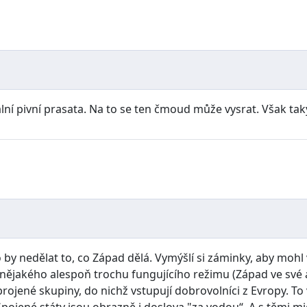
í pivní prasata. Na to se ten čmoud může vysrat. Však tak
 by nedělat to, co Západ dělá. Vymýšlí si záminky, aby mohl 
ní nějakého alespoň trochu fungujícího režimu (Západ ve své
ozbrojené skupiny, do nichž vstupují dobrovolníci z Evropy.