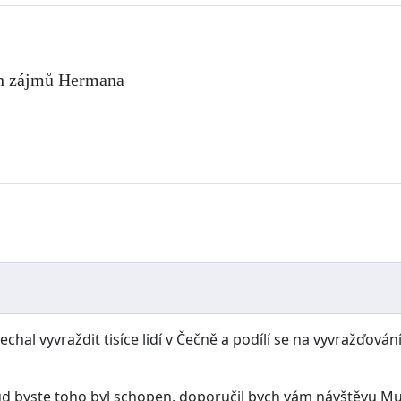
ch zájmů Hermana
nechal vyvraždit tisíce lidí v Čečně a podílí se na vyvražďován
byste toho byl schopen, doporučil bych vám návštěvu Musea 