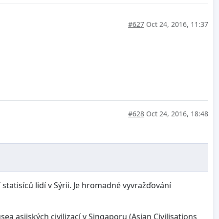
#627
Oct 24, 2016, 11:37
#628
Oct 24, 2016, 18:48
í statisíců lidí v Sýrii. Je hromadné vyvražďování
asijských civilizací v Singaporu (Asian Civilisations