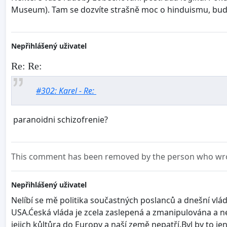
Museum). Tam se dozvíte strašně moc o hinduismu, buddhi
Nepřihlášený uživatel
Re: Re:
#302: Karel - Re:
paranoidni schizofrenie?
This comment has been removed by the person who wrot
Nepřihlášený uživatel
Nelíbí se mě politika součastných poslanců a dnešní vl
USA.Ćeská vláda je zcela zaslepená a zmanipulována a n
jejich kůltůra do Europy a naší země nepatří.Byl by to j