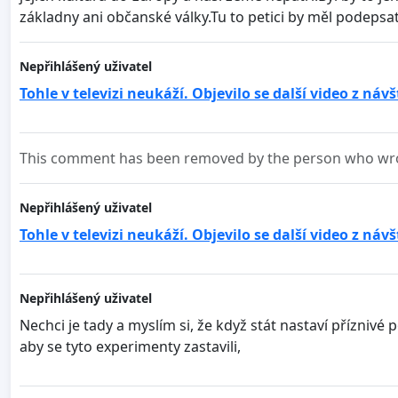
základny ani občanské války.Tu to petici by měl podepsat
Nepřihlášený uživatel
Tohle v televizi neukáží. Objevilo se další video z ná
This comment has been removed by the person who wrot
Nepřihlášený uživatel
Tohle v televizi neukáží. Objevilo se další video z ná
Nepřihlášený uživatel
Nechci je tady a myslím si, že když stát nastaví přízniv
aby se tyto experimenty zastavili,