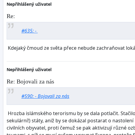
Nepřihlášený uživatel
Re:
#635: -
Kdejaký čmoud ze světa přece nebude zachraňovat lokáln
Nepřihlášený uživatel
Re: Bojovali za nás
#590: - Bojovali za nás
Hrozba islámského terorismu by se dala potlačit. Stačilo
sekulární!) státy, aniž by se dokázal postarat o nastole
civilních obyvatel, proti čemuž se pak aktivizují různé 