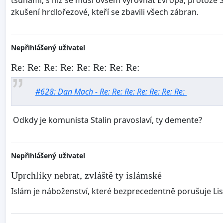
tsunami, s níž se musí ovšem vyrovnat Evropa, protože Sp
zkušení hrdlořezové, kteří se zbavili všech zábran.
Nepřihlášený uživatel
Re: Re: Re: Re: Re: Re: Re: Re:
#628: Dan Mach - Re: Re: Re: Re: Re: Re: Re:
Odkdy je komunista Stalin pravoslaví, ty demente?
Nepřihlášený uživatel
Uprchlíky nebrat, zvláště ty islámské
Islám je náboženství, které bezprecedentně porušuje List