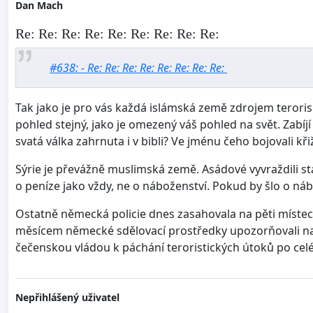
Dan Mach
Re: Re: Re: Re: Re: Re: Re: Re: Re:
#638: - Re: Re: Re: Re: Re: Re: Re: Re:
Tak jako je pro vás každá islámská země zdrojem teroris
pohled stejný, jako je omezený váš pohled na svět. Zabíj
svatá válka zahrnuta i v bibli? Ve jménu čeho bojovali křiž
Sýrie je převážně muslimská země. Asádové vyvraždili sta
o peníze jako vždy, ne o náboženství. Pokud by šlo o ná
Ostatně německá policie dnes zasahovala na pěti místech,
měsícem německé sdělovací prostředky upozorňovali na 
čečenskou vládou k páchání teroristických útoků po celé
Nepřihlášený uživatel