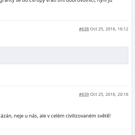
anty se do Evropy vrátí oni dobrovolníci, nyní již
#638
Oct 25, 2016, 16:12
#639
Oct 25, 2016, 20:16
zán, neje u nás, ale v celém civilizovaném světě!