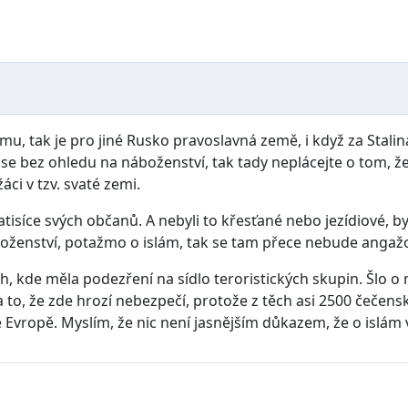
mu, tak je pro jiné Rusko pravoslavná země, i když za Stal
í se bez ohledu na náboženství, tak tady neplácejte o tom, ž
áci v tzv. svaté zemi.
tisíce svých občanů. A nebyli to křesťané nebo jezídiové, b
boženství, potažmo o islám, tak se tam přece nebude angažo
 kde měla podezření na sídlo teroristických skupin. Šlo o mu
to, že zde hrozí nebezpečí, protože z těch asi 2500 čečen
 Evropě. Myslím, že nic není jasnějším důkazem, že o islám 