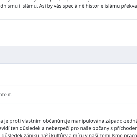
smu i islámu. Asi by vás speciálně historie islámu překva
e it.
áda je proti vlastním občanům,je manipulována západo-zedná
evidí ten důsledek a nebezpečí pro naše občany s příchodem
en důsledek zániku naší kultůry a míru v naší zemi.Jsme pra