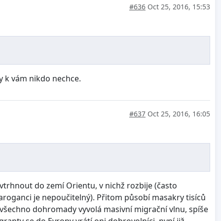
#636
Oct 25, 2016, 15:53
y k vám nikdo nechce.
#637
Oct 25, 2016, 16:05
vtrhnout do zemí Orientu, v nichž rozbije (často
 aroganci je nepoučitelný). Přitom působí masakry tisíců
 To všechno dohromady vyvolá masivní migrační vlnu, spíše