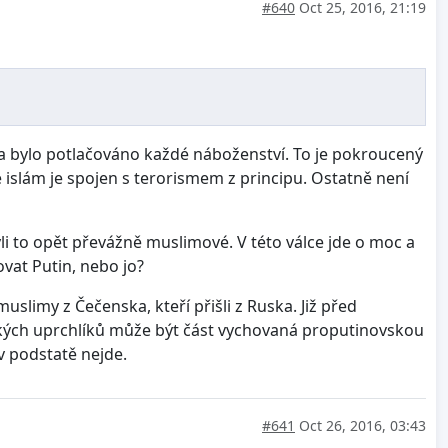
#640
Oct 25, 2016, 21:19
ina bylo potlačováno každé náboženství. To je pokroucený
e islám je spojen s terorismem z principu. Ostatně není
yli to opět převážně muslimové. V této válce jde o moc a
vat Putin, nebo jo?
slimy z Čečenska, kteří přišli z Ruska. Již před
ských uprchlíků může být část vychovaná proputinovskou
v podstatě nejde.
#641
Oct 26, 2016, 03:43