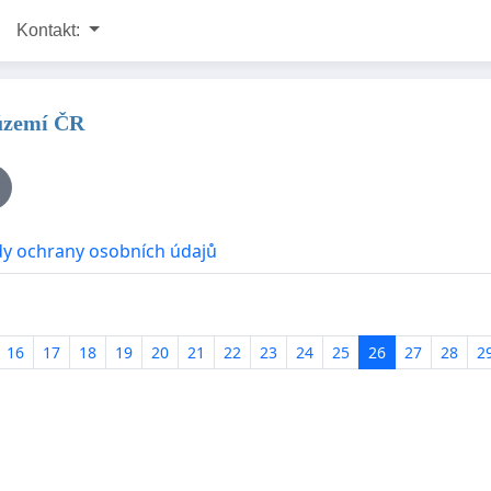
Kontakt:
 území ČR
y ochrany osobních údajů
16
17
18
19
20
21
22
23
24
25
26
27
28
2