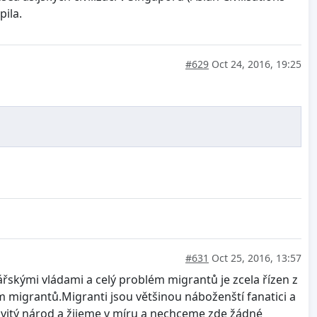
pila.
#629
Oct 24, 2016, 19:25
#631
Oct 25, 2016, 13:57
řskými vládami a celý problém migrantů je zcela řízen z
 migrantů.Migranti jsou většinou náboženští fanatici a
covitý národ a žijeme v míru a nechceme zde žádné