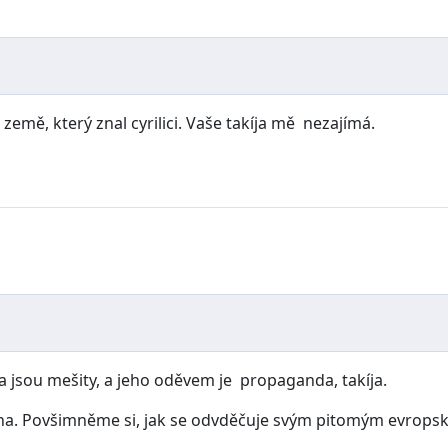
emě, který znal cyrilici. Vaše takíja mě nezajímá.
 jsou mešity, a jeho oděvem je propaganda, takíja.
ana. Povšimněme si, jak se odvděčuje svým pitomým evropsk