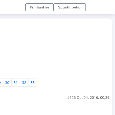
Přihlásit se
Spustit petici
9
30
31
32
33
#626
Oct 24, 2016, 00:39