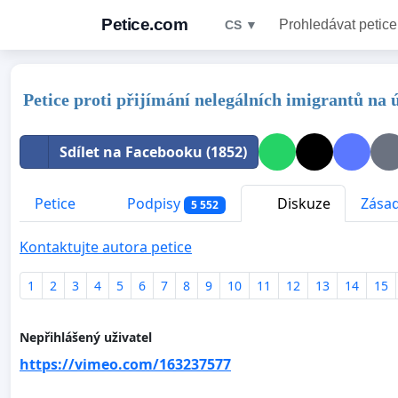
Petice.com
Prohledávat petice
CS ▼
Petice proti přijímání nelegálních imigrantů na
Sdílet na Facebooku (1852)
Petice
Podpisy
Diskuze
Zásad
5 552
Kontaktujte autora petice
1
2
3
4
5
6
7
8
9
10
11
12
13
14
15
Nepřihlášený uživatel
https://vimeo.com/163237577