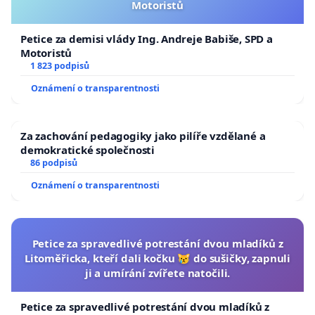
Motoristů
Petice za demisi vlády Ing. Andreje Babiše, SPD a
Motoristů
1 823 podpisů
Oznámení o transparentnosti
Za zachování pedagogiky jako pilíře vzdělané a
demokratické společnosti
86 podpisů
Oznámení o transparentnosti
Petice za spravedlivé potrestání dvou mladíků z
Litoměřicka, kteří dali kočku 😿 do sušičky, zapnuli
ji a umírání zvířete natočili.
Petice za spravedlivé potrestání dvou mladíků z