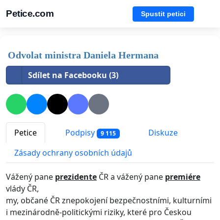
Petice.com
Spustit petici
Odvolat ministra Daniela Hermana
Sdílet na Facebooku (3)
Petice
Podpisy
Diskuze
9 115
Zásady ochrany osobních údajů
Vážený pane
prezidente
ČR a vážený pane
premiére
vlády ČR,
my, občané ČR znepokojení bezpečnostními, kulturními
i mezinárodně-politickými riziky, které pro Českou