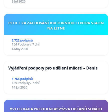
3 Jul 2026
PETICE ZA ZACHOVÁNÍ KULTURNÍHO CENTRA STALIN
NA LETNÉ
2 722 podpisů
154 Podpisy / 7 dní
4 May 2026
Vyjádření podpory pro udělení milosti – Denis
1 764 podpisů
135 Podpisy / 7 dní
14 Jul 2026
‼️VELEZRADA PREZIDENTA‼️VÝZVA OBČANŮ SENÁTU