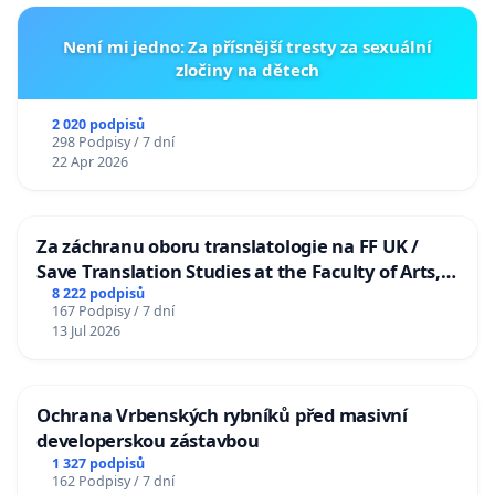
Není mi jedno: Za přísnější tresty za sexuální
zločiny na dětech
2 020 podpisů
298 Podpisy / 7 dní
22 Apr 2026
Za záchranu oboru translatologie na FF UK /
Save Translation Studies at the Faculty of Arts,
Charles University
8 222 podpisů
167 Podpisy / 7 dní
13 Jul 2026
Ochrana Vrbenských rybníků před masivní
developerskou zástavbou
1 327 podpisů
162 Podpisy / 7 dní