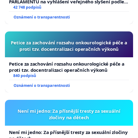
PARLAMENTU na vyhlášení veřejného slyšení podle §
144 jednacího řádu Senátu k návrhu na přijetí
42 748 podpisů
usnesení k podání ústavní žaloby na prezidenta
Oznámení o transparentnosti
republiky
Petice za zachování rozsahu onkourologické péče a
proti tzv. docentralizaci operačních výkonů
Petice za zachování rozsahu onkourologické péče a
proti tzv. docentralizaci operačních výkonů
840 podpisů
Oznámení o transparentnosti
Není mi jedno: Za přísnější tresty za sexuální
zločiny na dětech
Není mi jedno: Za přísnější tresty za sexuální zločiny