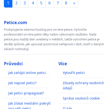
1
2
3
4
5
6
7
8
»
Petice.com
Poskytujeme zdarma hosting pro on-line petice. Vytvořte
profesionální on-line petici díky našim výkonným službám. Naše
petice jsou každý den uvedeny v médiích, takže vytvoření petice je
skvělý způsob, jak upoutat pozornost veřejnosti i těch, kteří o daných
věcech rozhodují.
Průvodci
Více
Jak zahájit online petici
Vytvořit petici
Jak napsat petici?
Zásady ochrany osobních
údajů
Jak petici propagovat?
Správa souborů cookie
Jak získat mediální pokrytí
pro vaši petici
O nás