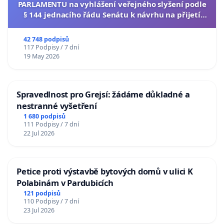
PARLAMENTU na vyhlášení veřejného slyšení podle
§ 144 jednacího řádu Senátu k návrhu na přijetí
usnesení k podání ústavní žaloby na prezidenta
republiky
42 748 podpisů
117 Podpisy / 7 dní
19 May 2026
Spravedlnost pro Grejsí: žádáme důkladné a
nestranné vyšetření
1 680 podpisů
111 Podpisy / 7 dní
22 Jul 2026
Petice proti výstavbě bytových domů v ulici K
Polabinám v Pardubicích
121 podpisů
110 Podpisy / 7 dní
23 Jul 2026