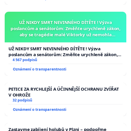
UŽ NIKDY SMRT NEVINNÉHO DÍTĚTE ! Výzva
poslancům a senátorům: Změňte urychleně zákon,
aby se tragédie malé Viktorky už nemohla
opakovat!
UŽ NIKDY SMRT NEVINNÉHO DÍTĚTE ! Výzva
poslancům a senátorům: Změňte urychleně zákon,
aby se tragédie malé Viktorky už nemohla opakovat!
4 567 podpisů
Oznámení o transparentnosti
PETICE ZA RYCHLEJŠÍ A ÚČINNĚJŠÍ OCHRANU ZVÍŘAT
V OHROŽE
32 podpisů
Oznámení o transparentnosti
Zastavme zabíjení holubů v Plzni – podpořme