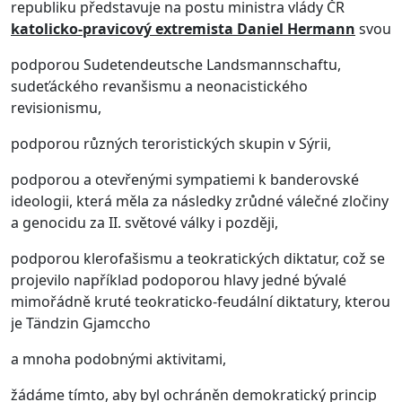
republiku představuje na postu ministra vlády ČR
katolicko-pravicový extremista Daniel Hermann
svou
podporou Sudetendeutsche Landsmannschaftu,
sudeťáckého revanšismu a neonacistického
revisionismu,
podporou různých teroristických skupin v Sýrii,
podporou a otevřenými sympatiemi k banderovské
ideologii, která měla za následky zrůdné válečné zločiny
a genocidu za II. světové války i později,
podporou klerofašismu a teokratických diktatur, což se
projevilo například podoporou hlavy jedné bývalé
mimořádně kruté teokraticko-feudální diktatury, kterou
je Tändzin Gjamccho
a mnoha podobnými aktivitami,
žádáme tímto, aby byl ochráněn demokratický princip