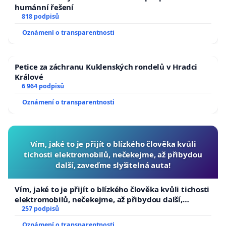
humánní řešení
818 podpisů
Oznámení o transparentnosti
Petice za záchranu Kuklenských rondelů v Hradci
Králové
6 964 podpisů
Oznámení o transparentnosti
Vím, jaké to je přijít o blízkého člověka kvůli
tichosti elektromobilů, nečekejme, až přibydou
další, zaveďme slyšitelná auta!
Vím, jaké to je přijít o blízkého člověka kvůli tichosti
elektromobilů, nečekejme, až přibydou další,
zaveďme slyšitelná auta!
257 podpisů
Oznámení o transparentnosti