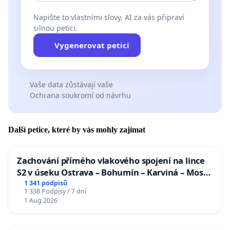
Napište to vlastními slovy. AI za vás připraví
silnou petici.
Vygenerovat petici
Vaše data zůstávají vaše
Ochrana soukromí od návrhu
Další petice, které by vás mohly zajímat
Zachování přímého vlakového spojení na lince
S2 v úseku Ostrava – Bohumín – Karviná – Mosty
u Jablunkova
1 341 podpisů
1 338 Podpisy / 7 dní
1 Aug 2026