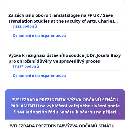
Za záchranu oboru translatologie na FF UK / Save
Translation Studies at the Faculty of Arts, Charles
University
8 222 podpisů
Oznámení o transparentnosti
Výzva k rezignaci ústavního soudce JUDr. Josefa Baxy
pro ohrožení důvěry ve spravedlivý proces
17 274 podpisů
Oznámení o transparentnosti
‼️VELEZRADA PREZIDENTA‼️VÝZVA OBČANŮ SENÁTU
PARLAMENTU na vyhlášení veřejného slyšení podle
§ 144 jednacího řádu Senátu k návrhu na přijetí
usnesení k podání ústavní žaloby na prezidenta
republiky
‼️VELEZRADA PREZIDENTA‼️VÝZVA OBČANŮ SENÁTU