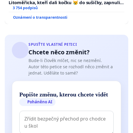
Litoměřicka, kteří dali kočku 😿 do sušičky, zapnuli ji
a umírání zvířete natočili.
3 754 podpisů
Oznámení o transparentnosti
SPUSŤTE VLASTNÍ PETICI
Chcete něco změnit?
Bude-li člověk mlčet, nic se nezmění.
Autor této petice se rozhodl něco změnit a
jednat. Uděláte to samé?
Popište změnu, kterou chcete vidět
Poháněno AI