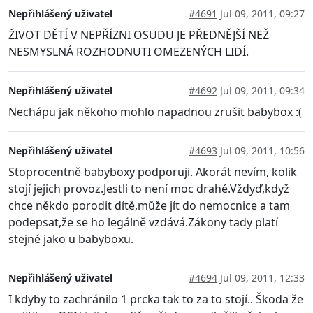
Nepřihlášený uživatel
#4691
Jul 09, 2011, 09:27
ŽIVOT DĚTÍ V NEPŘÍZNI OSUDU JE PŘEDNĚJŠÍ NEŽ
NESMYSLNÁ ROZHODNUTI OMEZENÝCH LIDÍ.
Nepřihlášený uživatel
#4692
Jul 09, 2011, 09:34
Nechápu jak někoho mohlo napadnou zrušit babybox :(
Nepřihlášený uživatel
#4693
Jul 09, 2011, 10:56
Stoprocentně babyboxy podporuji. Akorát nevím, kolik
stojí jejich provoz.Jestli to není moc drahé.Vždyď,když
chce někdo porodit dítě,může jít do nemocnice a tam
podepsat,že se ho legálně vzdává.Zákony tady platí
stejné jako u babyboxu.
Nepřihlášený uživatel
#4694
Jul 09, 2011, 12:33
I kdyby to zachránilo 1 prcka tak to za to stojí.. Škoda že