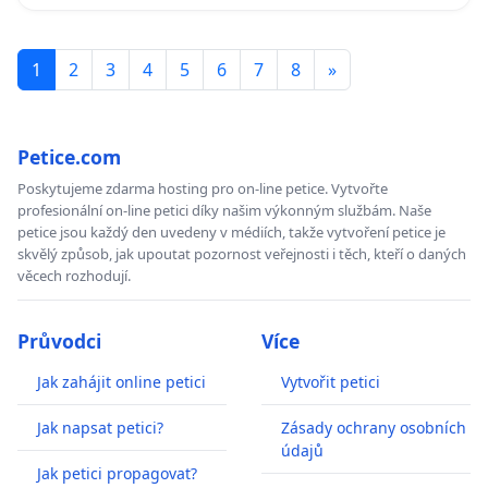
1
2
3
4
5
6
7
8
»
Petice.com
Poskytujeme zdarma hosting pro on-line petice. Vytvořte
profesionální on-line petici díky našim výkonným službám. Naše
petice jsou každý den uvedeny v médiích, takže vytvoření petice je
skvělý způsob, jak upoutat pozornost veřejnosti i těch, kteří o daných
věcech rozhodují.
Průvodci
Více
Jak zahájit online petici
Vytvořit petici
Jak napsat petici?
Zásady ochrany osobních
údajů
Jak petici propagovat?