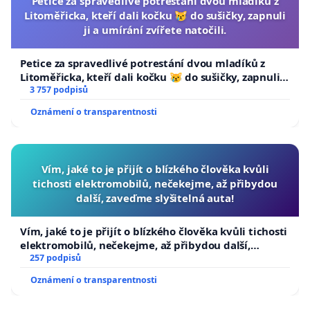
Petice za spravedlivé potrestání dvou mladíků z
Litoměřicka, kteří dali kočku 😿 do sušičky, zapnuli
ji a umírání zvířete natočili.
Petice za spravedlivé potrestání dvou mladíků z
Litoměřicka, kteří dali kočku 😿 do sušičky, zapnuli ji
a umírání zvířete natočili.
3 757 podpisů
Oznámení o transparentnosti
Vím, jaké to je přijít o blízkého člověka kvůli
tichosti elektromobilů, nečekejme, až přibydou
další, zaveďme slyšitelná auta!
Vím, jaké to je přijít o blízkého člověka kvůli tichosti
elektromobilů, nečekejme, až přibydou další,
zaveďme slyšitelná auta!
257 podpisů
Oznámení o transparentnosti