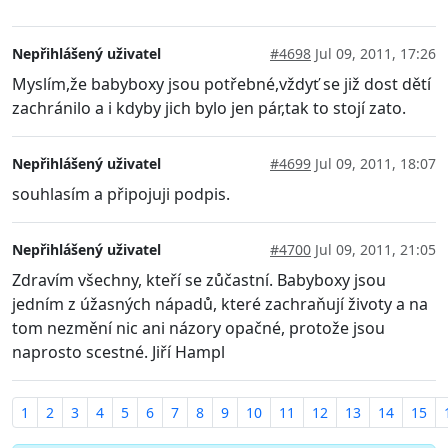
Nepřihlášený uživatel
#4698
Jul 09, 2011, 17:26
Myslím,že babyboxy jsou potřebné,vždyť se již dost dětí
zachránilo a i kdyby jich bylo jen pár,tak to stojí zato.
Nepřihlášený uživatel
#4699
Jul 09, 2011, 18:07
souhlasím a připojuji podpis.
Nepřihlášený uživatel
#4700
Jul 09, 2011, 21:05
Zdravím všechny, kteří se zůčastní. Babyboxy jsou
jedním z úžasných nápadů, které zachraňují životy a na
tom nezmění nic ani názory opačné, protože jsou
naprosto scestné. Jiří Hampl
1
2
3
4
5
6
7
8
9
10
11
12
13
14
15