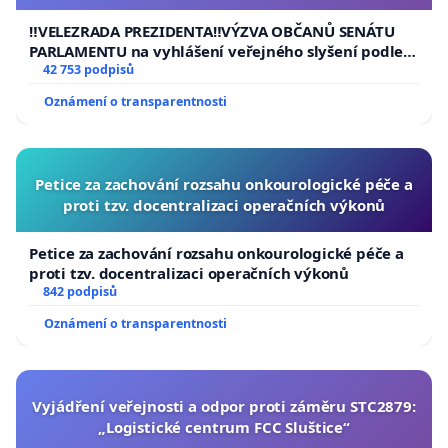
usnesení k podání ústavní žaloby na prezidenta
republiky
‼️VELEZRADA PREZIDENTA‼️VÝZVA OBČANŮ SENÁTU
PARLAMENTU na vyhlášení veřejného slyšení podle §
144 jednacího řádu Senátu k návrhu na přijetí
42 753 podpisů
usnesení k podání ústavní žaloby na prezidenta
Oznámení o transparentnosti
republiky
Petice za zachování rozsahu onkourologické péče a
proti tzv. docentralizaci operačních výkonů
Petice za zachování rozsahu onkourologické péče a
proti tzv. docentralizaci operačních výkonů
842 podpisů
Oznámení o transparentnosti
Vyjádření veřejnosti a odpor proti záměru STC2879:
„Logistické centrum FCC Sluštice“