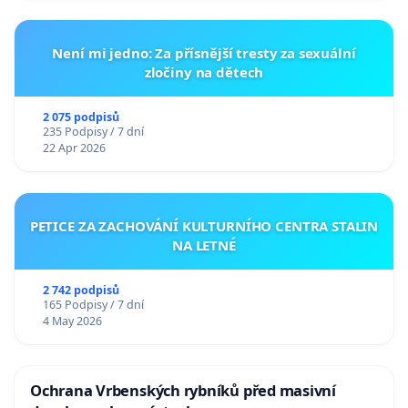
Není mi jedno: Za přísnější tresty za sexuální
zločiny na dětech
2 075 podpisů
235 Podpisy / 7 dní
22 Apr 2026
PETICE ZA ZACHOVÁNÍ KULTURNÍHO CENTRA STALIN
NA LETNÉ
2 742 podpisů
165 Podpisy / 7 dní
4 May 2026
Ochrana Vrbenských rybníků před masivní