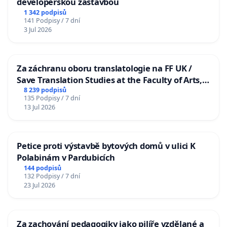
developerskou zástavbou
1 342 podpisů
141 Podpisy / 7 dní
3 Jul 2026
Za záchranu oboru translatologie na FF UK /
Save Translation Studies at the Faculty of Arts,
Charles University
8 239 podpisů
135 Podpisy / 7 dní
13 Jul 2026
Petice proti výstavbě bytových domů v ulici K
Polabinám v Pardubicích
144 podpisů
132 Podpisy / 7 dní
23 Jul 2026
Za zachování pedagogiky jako pilíře vzdělané a