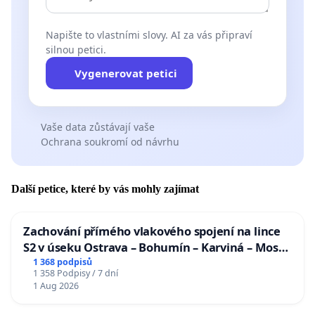
Napište to vlastními slovy. AI za vás připraví
silnou petici.
Vygenerovat petici
Vaše data zůstávají vaše
Ochrana soukromí od návrhu
Další petice, které by vás mohly zajímat
Zachování přímého vlakového spojení na lince
S2 v úseku Ostrava – Bohumín – Karviná – Mosty
u Jablunkova
1 368 podpisů
1 358 Podpisy / 7 dní
1 Aug 2026