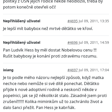
politiky z OSN jejich rodiče někde neodložili, třeba by
potom konečně otevřeli oči!
Nepřihlášený uživatel
#4695
Jul 09, 2011, 13:35
Je lepší mít babybox než mrtvé děťátko ve křoví.
Nepřihlášený uživatel
#4696
Jul 09, 2011, 14:59
Pan Ludvík Hess by měl dostat Nobelovou cenu !!!
Rušit babyboxy je konání proti zdravému rozumu.
ixiang
#4697
Jul 09, 2011, 17:04
Je to podle mého názoru nejlepší způsob, když matka
nechce nebo nemůže si své dítě ponechat. Děťátko
přijde k nové adoptivní rodině a neskončí někde v
popelnici, jak se již několikrát stalo. Zásadně jsem proti
zrušení!!!!!!! Kolika miminkům už to zachránilo život a
dalo šanci přežít. Pan Hess je kabrňák.