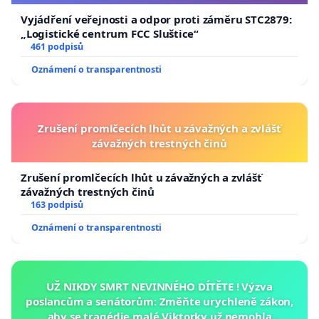
Vyjádření veřejnosti a odpor proti záměru STC2879:
„Logistické centrum FCC Sluštice“
461 podpisů
Oznámení o transparentnosti
Zrušení promlčecích lhůt u závažných a zvlášť
závažných trestných činů
Zrušení promlčecích lhůt u závažných a zvlášť
závažných trestných činů
163 podpisů
Oznámení o transparentnosti
UŽ NIKDY SMRT NEVINNÉHO DÍTĚTE ! Výzva
poslancům a senátorům: Změňte urychleně zákon,
aby se tragédie malé Viktorky už nemohla