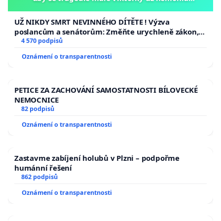
opakovat!
UŽ NIKDY SMRT NEVINNÉHO DÍTĚTE ! Výzva
poslancům a senátorům: Změňte urychleně zákon,
aby se tragédie malé Viktorky už nemohla opakovat!
4 570 podpisů
Oznámení o transparentnosti
PETICE ZA ZACHOVÁNÍ SAMOSTATNOSTI BÍLOVECKÉ
NEMOCNICE
82 podpisů
Oznámení o transparentnosti
Zastavme zabíjení holubů v Plzni – podpořme
humánní řešení
862 podpisů
Oznámení o transparentnosti