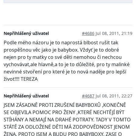
Nepřihlášený uživatel
#4686
Jul 08, 2011, 21:19
Podle mého názoru je to naprostá blbost rušit tak
prospěšnou věc jako je babybox. Vždyť je to dobré
nejen pro ty matky co své děti nemohou či nechcou
vychovávat,ale hlavně,a to je to důležité, pro ty malinké
nevinné stvoření pro které je to nová naděje pro lepší
život!!!! TEREZA
Nepřihlášený uživatel
#4687
Jul 08, 2011, 22:27
JSEM ZÁSADNĚ PROTI ZRUŠENÍ BABYBOXŮ ,KONEČNĚ
SE OBJEVILA POMOC PRO ŽENY ,KTERÉ NECHTĚJÍ BÝT
STÍHÁNY A NEMAJÍ NA DRAHÉ POTRATY. TADY V TOMTO
STÁTĚ ZA ODLOŽENÉ DĚTI MÁ ZODPOVĚDNOST JENOM
ŽENA. PROTO JSEM A BUDU PRO BABYBOXY. ZASE O