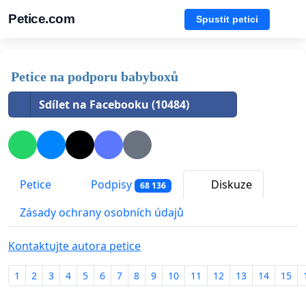
Petice.com
Spustit petici
Petice na podporu babyboxů
Sdílet na Facebooku (10484)
Petice
Podpisy
Diskuze
68 136
Zásady ochrany osobních údajů
Kontaktujte autora petice
1
2
3
4
5
6
7
8
9
10
11
12
13
14
15