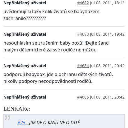
Nepřihlášený uživatel
#4682
Jul 08, 2011, 18:13
uvědomují si taky kolik životů se babyboxem
zachránilo??????????
Nepřihlášený uživatel
#4683
Jul 08, 2011, 19:42
nesouhlasím se zrušením baby boxů!!!Dejte šanci
malým dětem které za své rodiče nemůžou.
Nepřihlášený uživatel
#4684
Jul 08, 2011, 20:42
podporuji babybox, jde o ochranu dětských životů.
nikoliv podpory nezodpovědnosti rodičů.
Nepřihlášený uživatel
#4685
Jul 08, 2011, 20:42
LENKARe:
#25: -
JIM DE O KASU NE O DÍTĚ