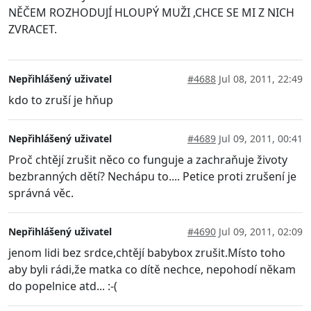
NĚČEM ROZHODUJÍ HLOUPÝ MUŽI ,CHCE SE MI Z NICH
ZVRACET.
Nepřihlášený uživatel
#4688
Jul 08, 2011, 22:49
kdo to zruší je hňup
Nepřihlášený uživatel
#4689
Jul 09, 2011, 00:41
Proč chtějí zrušit něco co funguje a zachraňuje životy
bezbranných dětí? Nechápu to.... Petice proti zrušení je
správná věc.
Nepřihlášený uživatel
#4690
Jul 09, 2011, 02:09
jenom lidi bez srdce,chtějí babybox zrušit.Místo toho
aby byli rádi,že matka co dítě nechce, nepohodí někam
do popelnice atd... :-(