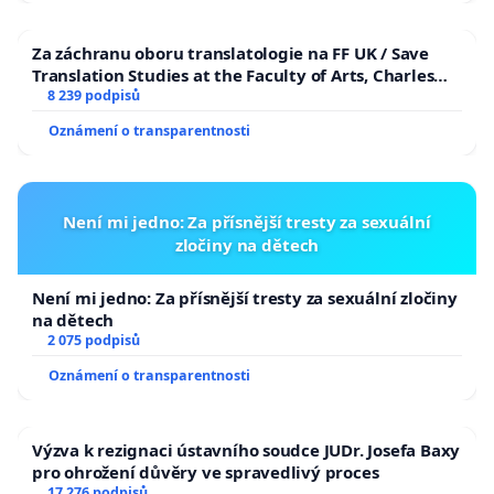
Za záchranu oboru translatologie na FF UK / Save
Translation Studies at the Faculty of Arts, Charles
University
8 239 podpisů
Oznámení o transparentnosti
Není mi jedno: Za přísnější tresty za sexuální
zločiny na dětech
Není mi jedno: Za přísnější tresty za sexuální zločiny
na dětech
2 075 podpisů
Oznámení o transparentnosti
Výzva k rezignaci ústavního soudce JUDr. Josefa Baxy
pro ohrožení důvěry ve spravedlivý proces
17 276 podpisů