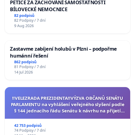
PETICE ZA ZACHOVÁNÍ SAMOSTATNOSTI
BÍLOVECKÉ NEMOCNICE
82 podpisů
82 Podpisy / 7 dní
9 Aug 2026
Zastavme zabíjení holubů v Plzni – podpořme
humánní řešení
862 podpisů
81 Podpisy / 7 dní
14 Jul 2026
‼️VELEZRADA PREZIDENTA‼️VÝZVA OBČANŮ SENÁTU
PARLAMENTU na vyhlášení veřejného slyšení podle
§ 144 jednacího řádu Senátu k návrhu na přijetí
usnesení k podání ústavní žaloby na prezidenta
republiky
42 753 podpisů
74 Podpisy / 7 dní