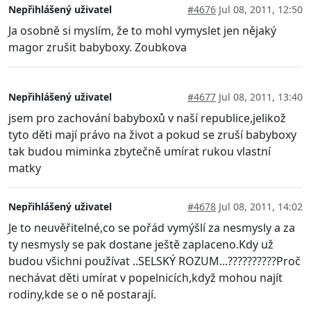
Nepřihlášený uživatel
#4676
Jul 08, 2011, 12:50
Ja osobně si myslím, že to mohl vymyslet jen nějaký
magor zrušit babyboxy. Zoubkova
Nepřihlášený uživatel
#4677
Jul 08, 2011, 13:40
jsem pro zachování babyboxů v naší republice,jelikož
tyto děti mají právo na život a pokud se zruší babyboxy
tak budou miminka zbytečně umírat rukou vlastní
matky
Nepřihlášený uživatel
#4678
Jul 08, 2011, 14:02
Je to neuvěřitelné,co se pořád vymýšlí za nesmysly a za
ty nesmysly se pak dostane ještě zaplaceno.Kdy už
budou všichni používat ..SELSKÝ ROZUM...??????????Proč
nechávat děti umírat v popelnicích,když mohou najít
rodiny,kde se o ně postarají.