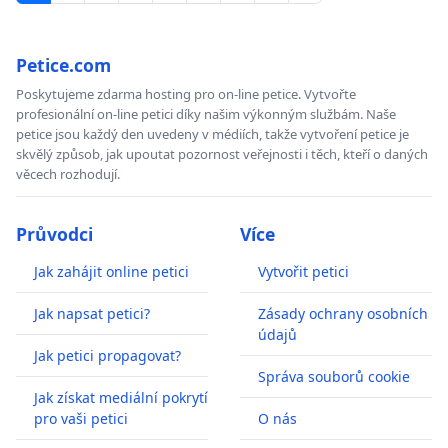
Petice.com
Poskytujeme zdarma hosting pro on-line petice. Vytvořte
profesionální on-line petici díky našim výkonným službám. Naše
petice jsou každý den uvedeny v médiích, takže vytvoření petice je
skvělý způsob, jak upoutat pozornost veřejnosti i těch, kteří o daných
věcech rozhodují.
Průvodci
Více
Jak zahájit online petici
Vytvořit petici
Jak napsat petici?
Zásady ochrany osobních
údajů
Jak petici propagovat?
Správa souborů cookie
Jak získat mediální pokrytí
pro vaši petici
O nás