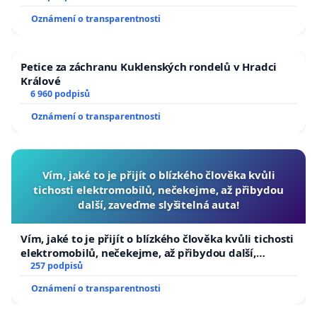
Oznámení o transparentnosti
Petice za záchranu Kuklenských rondelů v Hradci
Králové
6 960 podpisů
Oznámení o transparentnosti
Vím, jaké to je přijít o blízkého člověka kvůli
tichosti elektromobilů, nečekejme, až přibydou
další, zaveďme slyšitelná auta!
Vím, jaké to je přijít o blízkého člověka kvůli tichosti
elektromobilů, nečekejme, až přibydou další,
zaveďme slyšitelná auta!
257 podpisů
Oznámení o transparentnosti