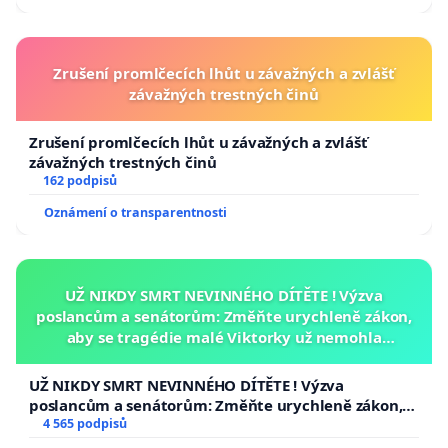
Zrušení promlčecích lhůt u závažných a zvlášť
závažných trestných činů
Zrušení promlčecích lhůt u závažných a zvlášť
závažných trestných činů
162 podpisů
Oznámení o transparentnosti
UŽ NIKDY SMRT NEVINNÉHO DÍTĚTE ! Výzva
poslancům a senátorům: Změňte urychleně zákon,
aby se tragédie malé Viktorky už nemohla
opakovat!
UŽ NIKDY SMRT NEVINNÉHO DÍTĚTE ! Výzva
poslancům a senátorům: Změňte urychleně zákon,
aby se tragédie malé Viktorky už nemohla opakovat!
4 565 podpisů