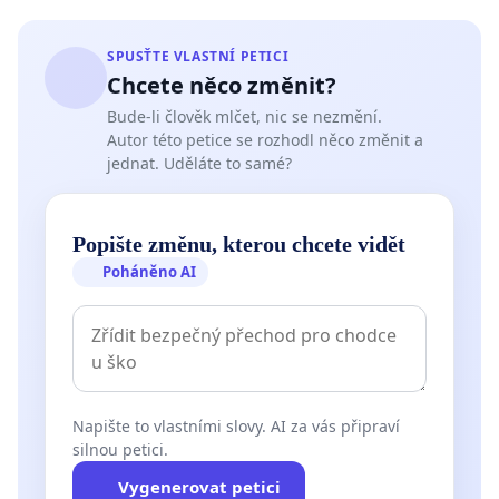
SPUSŤTE VLASTNÍ PETICI
Chcete něco změnit?
Bude-li člověk mlčet, nic se nezmění.
Autor této petice se rozhodl něco změnit a
jednat. Uděláte to samé?
Popište změnu, kterou chcete vidět
Poháněno AI
Napište to vlastními slovy. AI za vás připraví
silnou petici.
Vygenerovat petici