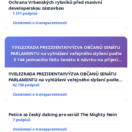
Ochrana Vrbenských rybníků před masivní
developerskou zástavbou
1 311 podpisů
Oznámení o transparentnosti
‼️VELEZRADA PREZIDENTA‼️VÝZVA OBČANŮ SENÁTU
PARLAMENTU na vyhlášení veřejného slyšení podle
§ 144 jednacího řádu Senátu k návrhu na přijetí
usnesení k podání ústavní žaloby na prezidenta
republiky
‼️VELEZRADA PREZIDENTA‼️VÝZVA OBČANŮ SENÁTU
PARLAMENTU na vyhlášení veřejného slyšení podle §
144 jednacího řádu Senátu k návrhu na přijetí
42 738 podpisů
usnesení k podání ústavní žaloby na prezidenta
Oznámení o transparentnosti
republiky
Petice za český dabing pro seriál The Mighty Nein
7 podpisů
Oznámení o transparentnosti