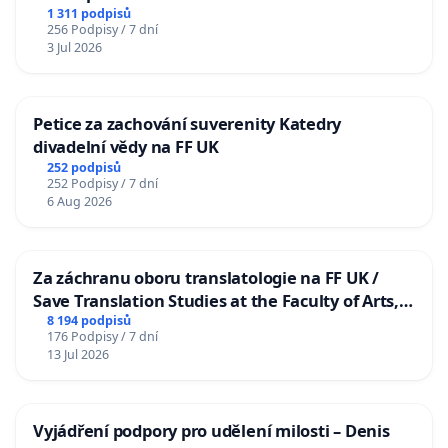
1 311 podpisů
256 Podpisy / 7 dní
3 Jul 2026
Petice za zachování suverenity Katedry
divadelní vědy na FF UK
252 podpisů
252 Podpisy / 7 dní
6 Aug 2026
Za záchranu oboru translatologie na FF UK /
Save Translation Studies at the Faculty of Arts,
Charles University
8 194 podpisů
176 Podpisy / 7 dní
13 Jul 2026
Vyjádření podpory pro udělení milosti – Denis