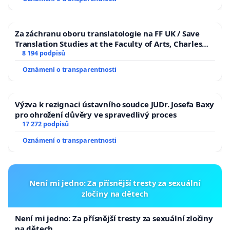
Za záchranu oboru translatologie na FF UK / Save
Translation Studies at the Faculty of Arts, Charles
University
8 194 podpisů
Oznámení o transparentnosti
Výzva k rezignaci ústavního soudce JUDr. Josefa Baxy
pro ohrožení důvěry ve spravedlivý proces
17 272 podpisů
Oznámení o transparentnosti
Není mi jedno: Za přísnější tresty za sexuální
zločiny na dětech
Není mi jedno: Za přísnější tresty za sexuální zločiny
na dětech