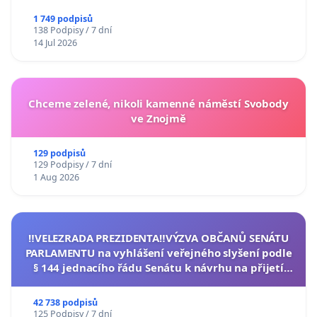
1 749 podpisů
138 Podpisy / 7 dní
14 Jul 2026
Chceme zelené, nikoli kamenné náměstí Svobody
ve Znojmě
129 podpisů
129 Podpisy / 7 dní
1 Aug 2026
‼️VELEZRADA PREZIDENTA‼️VÝZVA OBČANŮ SENÁTU
PARLAMENTU na vyhlášení veřejného slyšení podle
§ 144 jednacího řádu Senátu k návrhu na přijetí
usnesení k podání ústavní žaloby na prezidenta
republiky
42 738 podpisů
125 Podpisy / 7 dní