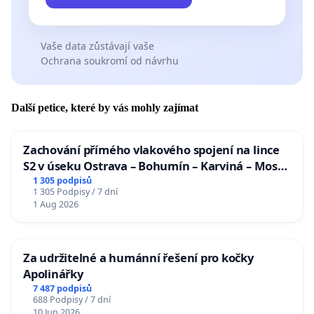
Vaše data zůstávají vaše
Ochrana soukromí od návrhu
Další petice, které by vás mohly zajímat
Zachování přímého vlakového spojení na lince
S2 v úseku Ostrava – Bohumín – Karviná – Mosty
u Jablunkova
1 305 podpisů
1 305 Podpisy / 7 dní
1 Aug 2026
Za udržitelné a humánní řešení pro kočky
Apolinářky
7 487 podpisů
688 Podpisy / 7 dní
10 Jun 2026