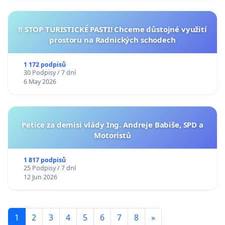
‼️ STOP TURISTICKÉ PASTI! Chceme důstojné využití
prostoru na Radnických schodech
1 172 podpisů
30 Podpisy / 7 dní
6 May 2026
Petice za demisi vlády Ing. Andreje Babiše, SPD a
Motoristů
1 817 podpisů
25 Podpisy / 7 dní
12 Jun 2026
1
2
3
4
5
6
7
8
»