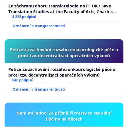
Za záchranu oboru translatologie na FF UK / Save
Translation Studies at the Faculty of Arts, Charles
University
8 222 podpisů
Oznámení o transparentnosti
Petice za zachování rozsahu onkourologické péče a
proti tzv. docentralizaci operačních výkonů
Petice za zachování rozsahu onkourologické péče a
proti tzv. docentralizaci operačních výkonů
840 podpisů
Oznámení o transparentnosti
Není mi jedno: Za přísnější tresty za sexuální
zločiny na dětech