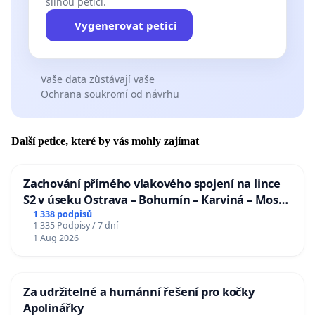
silnou petici.
Vygenerovat petici
Vaše data zůstávají vaše
Ochrana soukromí od návrhu
Další petice, které by vás mohly zajímat
Zachování přímého vlakového spojení na lince
S2 v úseku Ostrava – Bohumín – Karviná – Mosty
u Jablunkova
1 338 podpisů
1 335 Podpisy / 7 dní
1 Aug 2026
Za udržitelné a humánní řešení pro kočky
Apolinářky