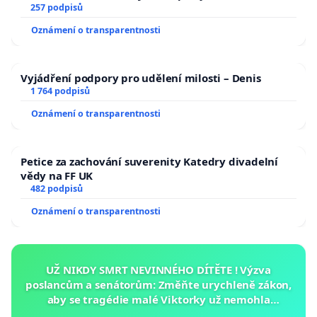
zaveďme slyšitelná auta!
257 podpisů
Oznámení o transparentnosti
Vyjádření podpory pro udělení milosti – Denis
1 764 podpisů
Oznámení o transparentnosti
Petice za zachování suverenity Katedry divadelní
vědy na FF UK
482 podpisů
Oznámení o transparentnosti
UŽ NIKDY SMRT NEVINNÉHO DÍTĚTE ! Výzva
poslancům a senátorům: Změňte urychleně zákon,
aby se tragédie malé Viktorky už nemohla
opakovat!