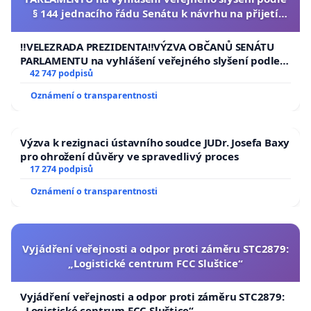
§ 144 jednacího řádu Senátu k návrhu na přijetí
usnesení k podání ústavní žaloby na prezidenta
republiky
‼️VELEZRADA PREZIDENTA‼️VÝZVA OBČANŮ SENÁTU
PARLAMENTU na vyhlášení veřejného slyšení podle §
144 jednacího řádu Senátu k návrhu na přijetí
42 747 podpisů
usnesení k podání ústavní žaloby na prezidenta
Oznámení o transparentnosti
republiky
Výzva k rezignaci ústavního soudce JUDr. Josefa Baxy
pro ohrožení důvěry ve spravedlivý proces
17 274 podpisů
Oznámení o transparentnosti
Vyjádření veřejnosti a odpor proti záměru STC2879:
„Logistické centrum FCC Sluštice“
Vyjádření veřejnosti a odpor proti záměru STC2879:
„Logistické centrum FCC Sluštice“