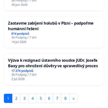
38 Podpisy / 7 dní
30 Jun 2026
Zastavme zabíjení holubů v Plzni – podpořme
humánní řešení
814 podpisů
36 Podpisy / 7 dní
14 Jul 2026
Výzva k rezignaci ústavního soudce JUDr. Josefa
Baxy pro ohrožení důvěry ve spravedlivý proces
17 274 podpisů
36 Podpisy / 7 dní
2 Jul 2026
1
2
3
4
5
6
7
8
»