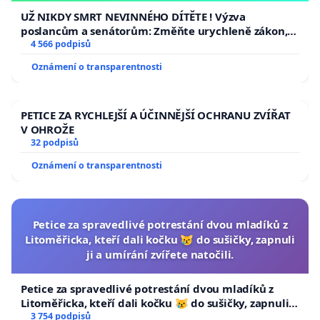
UŽ NIKDY SMRT NEVINNÉHO DÍTĚTE ! Výzva
poslancům a senátorům: Změňte urychleně zákon,
aby se tragédie malé Viktorky už nemohla opakovat!
4 566 podpisů
Oznámení o transparentnosti
PETICE ZA RYCHLEJŠÍ A ÚČINNĚJŠÍ OCHRANU ZVÍŘAT
V OHROŽE
32 podpisů
Oznámení o transparentnosti
Petice za spravedlivé potrestání dvou mladíků z
Litoměřicka, kteří dali kočku 😿 do sušičky, zapnuli
ji a umírání zvířete natočili.
Petice za spravedlivé potrestání dvou mladíků z
Litoměřicka, kteří dali kočku 😿 do sušičky, zapnuli ji
a umírání zvířete natočili.
3 754 podpisů