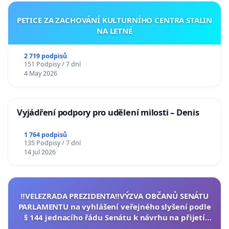
PETICE ZA ZACHOVÁNÍ KULTURNÍHO CENTRA STALIN
NA LETNÉ
2 719 podpisů
151 Podpisy / 7 dní
4 May 2026
Vyjádření podpory pro udělení milosti – Denis
1 764 podpisů
135 Podpisy / 7 dní
14 Jul 2026
‼️VELEZRADA PREZIDENTA‼️VÝZVA OBČANŮ SENÁTU
PARLAMENTU na vyhlášení veřejného slyšení podle
§ 144 jednacího řádu Senátu k návrhu na přijetí
usnesení k podání ústavní žaloby na prezidenta