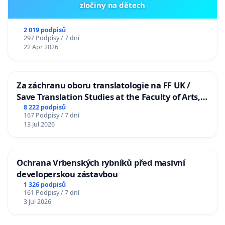
zločiny na dětech
2 019 podpisů
297 Podpisy / 7 dní
22 Apr 2026
Za záchranu oboru translatologie na FF UK /
Save Translation Studies at the Faculty of Arts,
Charles University
8 222 podpisů
167 Podpisy / 7 dní
13 Jul 2026
Ochrana Vrbenských rybníků před masivní
developerskou zástavbou
1 326 podpisů
161 Podpisy / 7 dní
3 Jul 2026