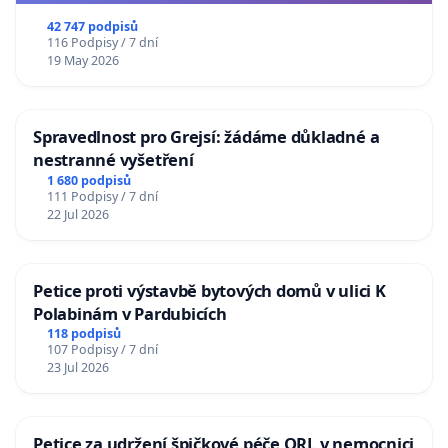
republiky
42 747 podpisů
116 Podpisy / 7 dní
19 May 2026
Spravedlnost pro Grejsí: žádáme důkladné a
nestranné vyšetření
1 680 podpisů
111 Podpisy / 7 dní
22 Jul 2026
Petice proti výstavbě bytových domů v ulici K
Polabinám v Pardubicích
118 podpisů
107 Podpisy / 7 dní
23 Jul 2026
Petice za udržení špičkové péče ORL v nemocnici