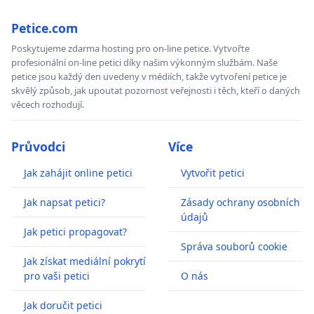
Petice.com
Poskytujeme zdarma hosting pro on-line petice. Vytvořte
profesionální on-line petici díky našim výkonným službám. Naše
petice jsou každý den uvedeny v médiích, takže vytvoření petice je
skvělý způsob, jak upoutat pozornost veřejnosti i těch, kteří o daných
věcech rozhodují.
Průvodci
Více
Jak zahájit online petici
Vytvořit petici
Jak napsat petici?
Zásady ochrany osobních
údajů
Jak petici propagovat?
Správa souborů cookie
Jak získat mediální pokrytí
pro vaši petici
O nás
Jak doručit petici