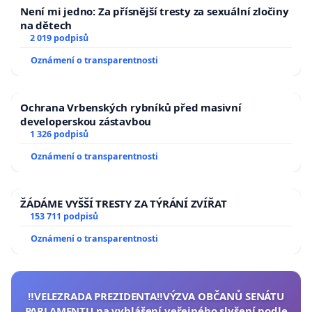
Není mi jedno: Za přísnější tresty za sexuální zločiny
na dětech
2 019 podpisů
Oznámení o transparentnosti
Ochrana Vrbenských rybníků před masivní
developerskou zástavbou
1 326 podpisů
Oznámení o transparentnosti
ŽÁDÁME VYŠŠÍ TRESTY ZA TÝRÁNÍ ZVÍŘAT
153 711 podpisů
Oznámení o transparentnosti
‼️VELEZRADA PREZIDENTA‼️VÝZVA OBČANŮ SENÁTU
PARLAMENTU na vyhlášení veřejného slyšení podle