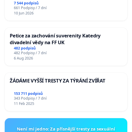
7 544 podpisů
661 Podpisy / 7 dní
10 Jun 2026
Petice za zachování suverenity Katedry
divadelní vědy na FF UK
482 podpisů
482 Podpisy / 7 dní
6 Aug 2026
ŽÁDÁME VYŠŠÍ TRESTY ZA TÝRÁNÍ ZVÍŘAT
153 711 podpisů
343 Podpisy / 7 dní
11 Feb 2025
Není mi jedno: Za přísnější tresty za sexuální